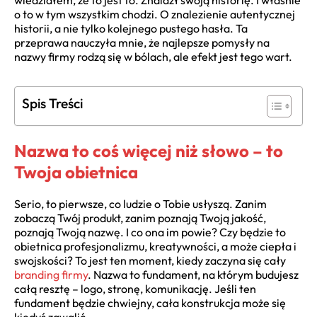
wiedziałem, że to jest to. Znalazł swoją historię. I właśnie
o to w tym wszystkim chodzi. O znalezienie autentycznej
historii, a nie tylko kolejnego pustego hasła. Ta
przeprawa nauczyła mnie, że najlepsze pomysły na
nazwy firmy rodzą się w bólach, ale efekt jest tego wart.
Spis Treści
Nazwa to coś więcej niż słowo – to
Twoja obietnica
Serio, to pierwsze, co ludzie o Tobie usłyszą. Zanim
zobaczą Twój produkt, zanim poznają Twoją jakość,
poznają Twoją nazwę. I co ona im powie? Czy będzie to
obietnica profesjonalizmu, kreatywności, a może ciepła i
swojskości? To jest ten moment, kiedy zaczyna się cały
branding firmy
. Nazwa to fundament, na którym budujesz
całą resztę – logo, stronę, komunikację. Jeśli ten
fundament będzie chwiejny, cała konstrukcja może się
kiedyś zawalić.