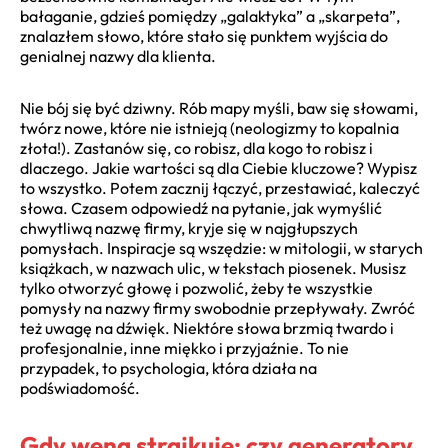
bałaganie, gdzieś pomiędzy „galaktyka” a „skarpeta”,
znalazłem słowo, które stało się punktem wyjścia do
genialnej nazwy dla klienta.
Nie bój się być dziwny. Rób mapy myśli, baw się słowami,
twórz nowe, które nie istnieją (neologizmy to kopalnia
złota!). Zastanów się, co robisz, dla kogo to robisz i
dlaczego. Jakie wartości są dla Ciebie kluczowe? Wypisz
to wszystko. Potem zacznij łączyć, przestawiać, kaleczyć
słowa. Czasem odpowiedź na pytanie, jak wymyślić
chwytliwą nazwę firmy, kryje się w najgłupszych
pomysłach. Inspiracje są wszędzie: w mitologii, w starych
książkach, w nazwach ulic, w tekstach piosenek. Musisz
tylko otworzyć głowę i pozwolić, żeby te wszystkie
pomysły na nazwy firmy swobodnie przepływały. Zwróć
też uwagę na dźwięk. Niektóre słowa brzmią twardo i
profesjonalnie, inne miękko i przyjaźnie. To nie
przypadek, to psychologia, która działa na
podświadomość.
Gdy wena strajkuje: czy generatory