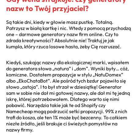
nazw to Twój przyjaciel?
Są takie dni, kiedy w głowie masz pustkę. Totalną.
Patrzysz w białą kartkę i nic. Wtedy z pomocą przychodzą
one – darmowe generatory nazw firm online. Czy to
zdrada kreatywności? Absolutnie nie! Traktuj je jak
kumpla, który rzuca losowe hasła, żeby Cię rozruszać.
Kiedyś, szukając nazwy dla ekologicznej marki, wpisałem
do generatora słowa „natura” i „dom”. Wyniki były… cóż,
komiczne. Dostałem propozycje w stylu „NatuDomex”
albo „EkoChataBot”. Ale pośród tych bzdur pojawiło się
słowo „ostoja”. I to był strzał w dziesiątkę! Generator
sam w sobie nie dał mi gotowej nazwy, ale dał mi tę jedną
iskrę, której potrzebowałem. Dlatego warto się nimi
pobawić. Narzędzia takie jak te od Shopify czy
Namecheap mogą podrzucić setki propozycji. 99% z nich
trafi do kosza, ale ten 1% może być bezcenny. To całkiem
niezłe źródło, jeśli brakuje ci świeżych pomysłów na
nazwy firmy.