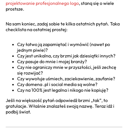
projektowanie profesjonalnego logo
, staną się o wiele
prostsze.
Na sam koniec, zadaj sobie te kilka ostatnich pytań. Taka
checklista na ostatniej prostej:
Czy łatwo ją zapamiętać i wymówić (nawet po
jednym piwie)?
Czy jest unikalna, czy brzmi jak dziesiątki innych?
Czy pasuje do mnie i mojej branży?
Czy nie ograniczy mnie w przyszłości, jeśli zechcę
się rozwijać?
Czy wywołuje uśmiech, zaciekawienie, zaufanie?
Czy domena .pl i social media są wolne?
Czy na 100% jest legalna i nikogo nie kopiuję?
Jeśli na większość pytań odpowiedź brzmi „tak”, to
gratulacje. Właśnie znalazłeś swoją nazwę. Teraz idź i
podbij świat.