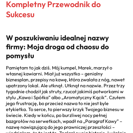
Kompletny Przewodnik do
Sukcesu
W poszukiwaniu idealnej nazwy
firmy: Moja droga od chaosu do
pomysłu
Pamiętam to jak dziś. Mój kumpel, Marek, marzył o
własnej kawiarni. Miał już wszystko – genialny
biznesplan, przepisy na kawę, która zwalała z nóg, nawet
upatrzony lokal. Ale utknął. Utknął na nazwie. Przez trzy
tygodnie chodził jak struty, rzucał jakimiś potworkami w
stylu „Kawa i Spółka” albo „Aromatyczny Kącik”. Czułem
jego frustrację, bo przecież nazwa to nie jest byle
etykietka. To serce, to pierwszy krzyk Twojego biznesu w
świecie. Kiedy w końcu, po burzliwej nocy pełnej
bazgrołów na serwetkach, wpadł na „Paragraf Kawy” –
nazwę nawiązującą do jego prawniczej przeszłości –