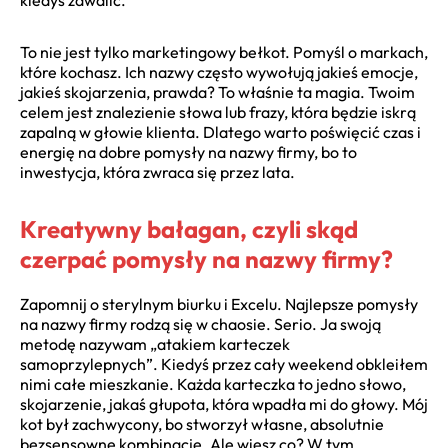
To nie jest tylko marketingowy bełkot. Pomyśl o markach,
które kochasz. Ich nazwy często wywołują jakieś emocje,
jakieś skojarzenia, prawda? To właśnie ta magia. Twoim
celem jest znalezienie słowa lub frazy, która będzie iskrą
zapalną w głowie klienta. Dlatego warto poświęcić czas i
energię na dobre pomysły na nazwy firmy, bo to
inwestycja, która zwraca się przez lata.
Kreatywny bałagan, czyli skąd
czerpać pomysły na nazwy firmy?
Zapomnij o sterylnym biurku i Excelu. Najlepsze pomysły
na nazwy firmy rodzą się w chaosie. Serio. Ja swoją
metodę nazywam „atakiem karteczek
samoprzylepnych”. Kiedyś przez cały weekend obkleiłem
nimi całe mieszkanie. Każda karteczka to jedno słowo,
skojarzenie, jakaś głupota, która wpadła mi do głowy. Mój
kot był zachwycony, bo stworzył własne, absolutnie
bezsensowne kombinacje. Ale wiesz co? W tym