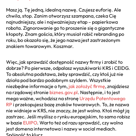
Masz ją. Tę jedną, idealną nazwę. Czujesz euforię. Ale
chwila, stop. Zanim otworzysz szampana, czeka Cię
najnudniejszy, ale i najważniejszy etap – papierkowa
robota. Zignorowanie go to proszenie się o gigantyczne
kłopoty. Znam gościa, który musiał robić rebranding po
roku, bo okazało się, że jego nazwa jest zastrzeżonym
znakiem towarowym. Koszmar.
Więc, jak sprawdzić dostępność nazwy firmy i zrobić to
dobrze? Po pierwsze, odpalasz wyszukiwarki KRS i CEIDG.
To absolutna podstawa, żeby sprawdzić, czy ktoś już nie
działa pod bardzo podobnym szyldem. Wszystkie
niezbędne informacje o tym,
jak założyć firmę
, znajdziesz
na rządowej stronie
biznes.gov.pl
. Następnie, i to jest
mega ważne, wchodzisz na stronę
Urzędu Patentowego
RP
i przekopujesz bazę znaków towarowych. To, że nazwa
nie widnieje w KRS, nie znaczy, że jest wolna. Ktoś mógł ją
zastrzec. Jeśli myślisz o rynku europejskim, to samo robisz
w bazie
EUIPO
. Warto też od razu sprawdzić, czy wolna
jest domena internetowa i nazwy w social mediach.
Spójność to klucz.