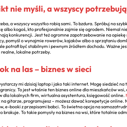
ikt nie myśli, a wszyscy potrzebują
rzeba, a wszyscy wszystko robią sami. To bzdura. Spróbuj na sz
ę albo kogoś, kto profesjonalnie zajmie się ogrodem. Niemal nie
 mają konkurencji. Jest też ogromne zapotrzebowanie na opiekę 
licy, pomyśl o wynajmie rowerów, kajaków albo o sprzątaniu do
, ale potrafi być stabilnym i pewnym źródłem dochodu. Ważne jes
 realne, lokalne potrzeby.
k na las – biznes w sieci
ystarczy mi dzisiaj laptop i jako taki internet. Mogę siedzieć na 
 zagranicy. To jest właśnie ten biznes online dla mieszkańców ws
 dla lokalnych firm, wirtualna asystentura, księgowość online.
sz na gitarze, programujesz – możesz dawać korepetycje online.
ów, e-booki z przepisami babci. To świetna opcja na samozatrudn
o brakuje. To takie pomysły na biznes na wsi, które totalnie odm