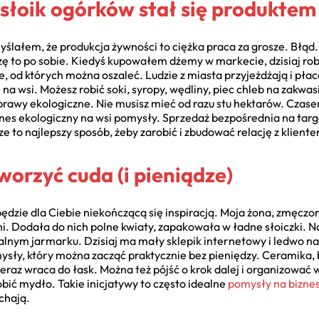
k słoik ogórków stał się produkte
lałem, że produkcja żywności to ciężka praca za grosze. Błąd. 
zę to po sobie. Kiedyś kupowałem dżemy w markecie, dzisiaj ro
ie, od których można oszaleć. Ludzie z miasta przyjeżdżają i płacą
 wsi. Możesz robić soki, syropy, wędliny, piec chleb na zakwas
 uprawy ekologiczne. Nie musisz mieć od razu stu hektarów. Cza
biznes ekologiczny na wsi pomysły. Sprzedaż bezpośrednia na tar
 to najlepszy sposób, żeby zarobić i zbudować relację z klient
orzyć cuda (i pieniądze)
będzie dla Ciebie niekończącą się inspiracją. Moja żona, zmęczo
ni. Dodała do nich polne kwiaty, zapakowała w ładne słoiczki.
lnym jarmarku. Dzisiaj ma mały sklepik internetowy i ledwo n
ysły, który można zacząć praktycznie bez pieniędzy. Ceramika, 
raz wraca do łask. Można też pójść o krok dalej i organizować 
obić mydło. Takie inicjatywy to często idealne
pomysły na biznes
ochają.