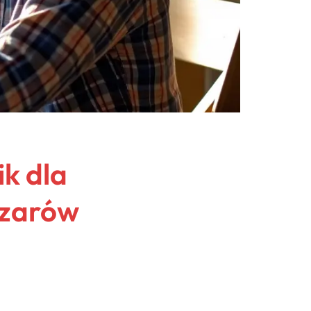
k dla
szarów