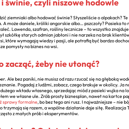
 i świnie, czyli niszowe hodowle
dzić ziemniaki albo hodować świnie? Słyszeliście o alpakach? Te 
. A może daniele, króliki angorskie albo… pszczoły? Pasieka to n
aleć. Lawenda, szafran, rośliny lecznicze – to wszystko znajd
ył szkółkę starych odmian jabłoni i nie narzeka na brak klient
i, które wymagają wiedzy i pasji, ale potrafią być bardzo docho
sze pomysły na biznes na wsi.
o zacząć, żeby nie utonąć?
r. Ale bez paniki, nie musisz od razu rzucać się na głęboką wodę
eznanie. Pogadaj z ludźmi, zobacz, czego brakuje w okolicy. Ja
 dużego wkładu własnego, sprzedając miód z pasieki wujka na l
em we własne ule. Zrób prosty biznesplan, nawet na kartce papi
ź sprawy formalne
, bo bez tego ani rusz. I najważniejsze – nie bó
 trzymają się razem, a wspólne działanie daje siłę. Realizacja 
 często z małych prób i eksperymentów.