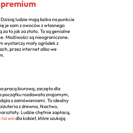
m premium
Dzisiaj ludzie mają bzika na punkcie
bię je sam z owoców z własnego
 za to jak za złoto. To są genialne
ie. Możliwości są nieograniczone.
sem wystarczy mały ogródek z
gach, przez internet albo we
em.
na pracą biurową, zaczęła dla
 Na początku rozdawała znajomym,
adąża z zamówieniami. To idealny
biżuteria z drewna, tkactwo,
warsztaty. Ludzie chętnie zapłacą,
 na wsi
dla kobiet, które szukają