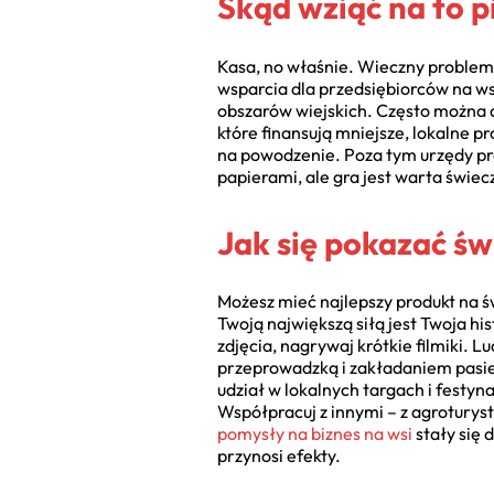
Skąd wziąć na to p
Kasa, no właśnie. Wieczny problem. 
wsparcia dla przedsiębiorców na w
obszarów wiejskich. Często można 
które finansują mniejsze, lokalne p
na powodzenie. Poza tym urzędy pra
papierami, ale gra jest warta świec
Jak się pokazać św
Możesz mieć najlepszy produkt na świ
Twoją największą siłą jest Twoja hi
zdjęcia, nagrywaj krótkie filmiki. 
przeprowadzką i zakładaniem pasieki.
udział w lokalnych targach i festyn
Współpracuj z innymi – z agroturyst
pomysły na biznes na wsi
stały się 
przynosi efekty.