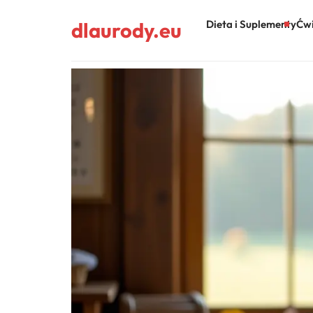
dlaurody.eu
Dieta i Suplementy
Ćwi