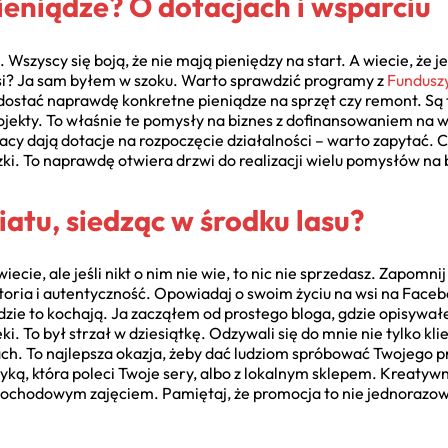
ieniądze? O dotacjach i wsparciu
Wszyscy się boją, że nie mają pieniędzy na start. A wiecie, że 
si? Ja sam byłem w szoku. Warto sprawdzić programy z
Fundusz
dostać naprawdę konkretne pieniądze na sprzęt czy remont. Są
rojekty. To właśnie te pomysły na biznes z dofinansowaniem na 
cy dają dotacje na rozpoczęcie działalności – warto zapytać. 
zki. To naprawdę otwiera drzwi do realizacji wielu pomysłów na 
iatu, siedząc w środku lasu?
ecie, ale jeśli nikt o nim nie wie, to nic nie sprzedasz. Zapomni
storia i autentyczność. Opowiadaj o swoim życiu na wsi na Face
Ludzie to kochają. Ja zacząłem od prostego bloga, gdzie opisywa
 To był strzał w dziesiątkę. Odzywali się do mnie nie tylko klie
ach. To najlepsza okazja, żeby dać ludziom spróbować Twojego pr
yką, która poleci Twoje sery, albo z lokalnym sklepem. Kreatyw
dochodowym zajęciem. Pamiętaj, że promocja to nie jednorazowy 