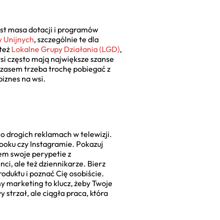
jest masa dotacji i programów
y Unijnych
, szczególnie te dla
 też
Lokalne Grupy Działania (LGD)
,
wsi często mają największe szanse
Czasem trzeba trochę pobiegać z
biznes na wsi.
j o drogich reklamach w telewizji.
booku czy Instagramie. Pokazuj
łem swoje perypetie z
nci, ale też dziennikarze. Bierz
oduktu i poznać Cię osobiście.
ny marketing to klucz, żeby Twoje
strzał, ale ciągła praca, która