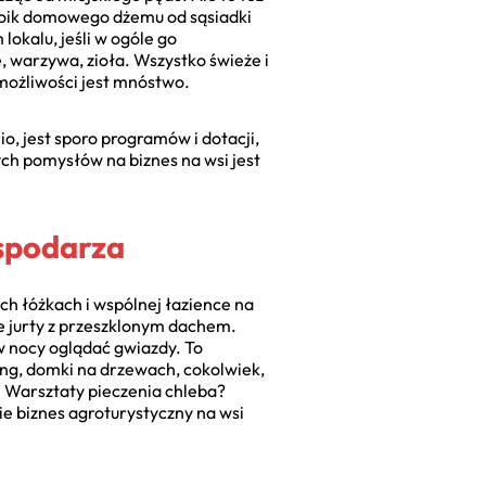
słoik domowego dżemu od sąsiadki
lokalu, jeśli w ogóle go
, warzywa, zioła. Wszystko świeże i
 możliwości jest mnóstwo.
o, jest sporo programów i dotacji,
ch pomysłów na biznes na wsi jest
ospodarza
ych łóżkach i wspólnej łazience na
ne jurty z przeszklonym dachem.
 w nocy oglądać gwiazdy. To
ing, domki na drzewach, cokolwiek,
g. Warsztaty pieczenia chleba?
e biznes agroturystyczny na wsi