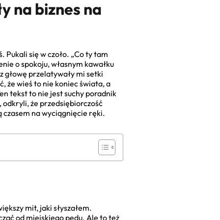
y na biznes na
 Pukali się w czoło. „Co ty tam
zenie o spokoju, własnym kawałku
ez głowę przelatywały mi setki
 że wieś to nie koniec świata, a
n tekst to nie jest suchy poradnik
 odkryli, że przedsiębiorczość
żą czasem na wyciągnięcie ręki.
większy mit, jaki słyszałem.
ząć od miejskiego pędu. Ale to też