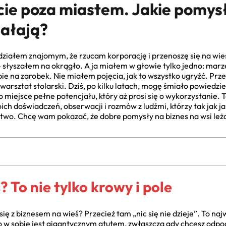
cie poza miastem. Jakie pomysł
iałają?
działem znajomym, że rzucam korporację i przenoszę się na wieś.
– słyszałem na okrągło. A ja miałem w głowie tylko jedno: mar
bie na zarobek. Nie miałem pojęcia, jak to wszystko ugryźć. Prz
rsztat stolarski. Dziś, po kilku latach, mogę śmiało powiedzieć,
miejsce pełne potencjału, który aż prosi się o wykorzystanie. Te
ich doświadczeń, obserwacji i rozmów z ludźmi, którzy tak jak ja,
nictwo. Chcę wam pokazać, że dobre pomysły na biznes na wsi le
 To nie tylko krowy i pole
ię z biznesem na wieś? Przecież tam „nic się nie dzieje”. To naj
mo w sobie jest gigantycznym atutem, zwłaszcza gdy chcesz odpoc