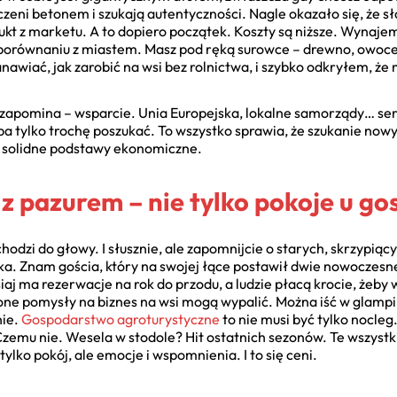
zeni betonem i szukają autentyczności. Nagle okazało się, że 
ukt z marketu. A to dopiero początek. Koszty są niższe. Wynajem 
w porównaniu z miastem. Masz pod ręką surowce – drewno, owoce
awiać, jak zarobić na wsi bez rolnictwa, i szybko odkryłem, że
 zapomina – wsparcie. Unia Europejska, lokalne samorządy… seri
 tylko trochę poszukać. To wszystko sprawia, że szukanie nowy
ma solidne podstawy ekonomiczne.
 z pazurem – nie tylko pokoje u g
hodzi do głowy. I słusznie, ale zapomnijcie o starych, skrzypiąc
ajka. Znam gościa, który na swojej łące postawił dwie nowoczes
iaj ma rezerwacje na rok do przodu, a ludzie płacą krocie, żeby
lone pomysły na biznes na wsi mogą wypalić. Można iść w glamp
nie.
Gospodarstwo agroturystyczne
to nie musi być tylko nocle
zemu nie. Wesela w stodole? Hit ostatnich sezonów. Te wszystki
ylko pokój, ale emocje i wspomnienia. I to się ceni.