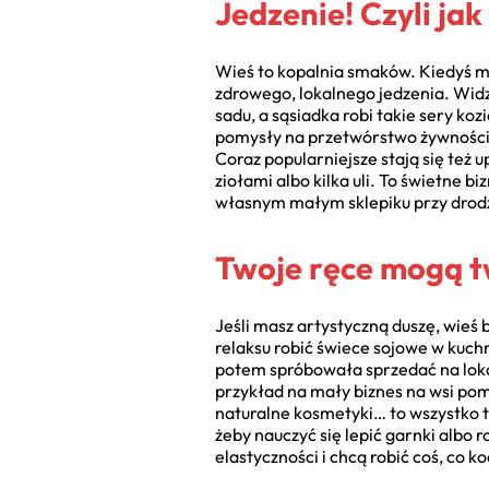
Jedzenie! Czyli ja
Wieś to kopalnia smaków. Kiedyś myś
zdrowego, lokalnego jedzenia. Wid
sadu, a sąsiadka robi takie sery koz
pomysły na przetwórstwo żywności na
Coraz popularniejsze stają się też
ziołami albo kilka uli. To świetne 
własnym małym sklepiku przy drodze
Twoje ręce mogą tw
Jeśli masz artystyczną duszę, wieś 
relaksu robić świece sojowe w kuch
potem spróbowała sprzedać na loka
przykład na mały biznes na wsi pom
naturalne kosmetyki… to wszystko te
żeby nauczyć się lepić garnki albo r
elastyczności i chcą robić coś, co k