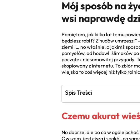
Mój sposób na ży
wsi naprawdę dz
Pamiętam, jak kilka lat temu powie
będziesz robił? Z nudów umrzesz!” 
ziemi i… no właśnie, o jakimś sposo
pomysłów, od hodowli ślimaków po wa
początek niesamowitej przygody. To 
skopiowany z internetu. To zbiór mo
wiejska to coś więcej niż tylko rol
Spis Treści
Czemu akurat wieś?
No dobrze, ale po co w ogóle pchać s
Owszem, jest cisza i spokój, co sa