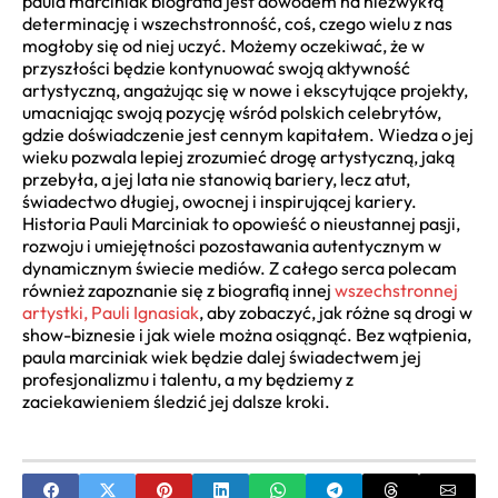
paula marciniak biografia jest dowodem na niezwykłą
determinację i wszechstronność, coś, czego wielu z nas
mogłoby się od niej uczyć. Możemy oczekiwać, że w
przyszłości będzie kontynuować swoją aktywność
artystyczną, angażując się w nowe i ekscytujące projekty,
umacniając swoją pozycję wśród polskich celebrytów,
gdzie doświadczenie jest cennym kapitałem. Wiedza o jej
wieku pozwala lepiej zrozumieć drogę artystyczną, jaką
przebyła, a jej lata nie stanowią bariery, lecz atut,
świadectwo długiej, owocnej i inspirującej kariery.
Historia Pauli Marciniak to opowieść o nieustannej pasji,
rozwoju i umiejętności pozostawania autentycznym w
dynamicznym świecie mediów. Z całego serca polecam
również zapoznanie się z biografią innej
wszechstronnej
artystki, Pauli Ignasiak
, aby zobaczyć, jak różne są drogi w
show-biznesie i jak wiele można osiągnąć. Bez wątpienia,
paula marciniak wiek będzie dalej świadectwem jej
profesjonalizmu i talentu, a my będziemy z
zaciekawieniem śledzić jej dalsze kroki.