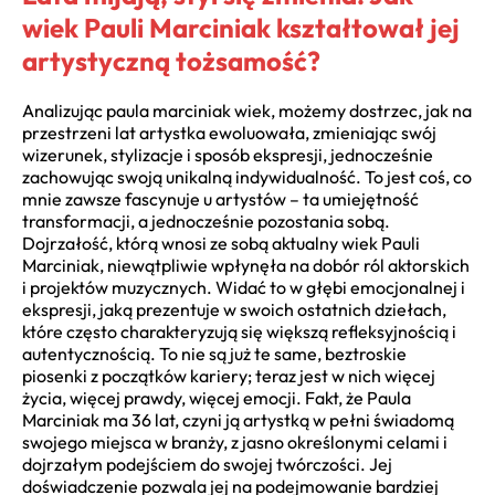
wiek Pauli Marciniak kształtował jej
artystyczną tożsamość?
Analizując paula marciniak wiek, możemy dostrzec, jak na
przestrzeni lat artystka ewoluowała, zmieniając swój
wizerunek, stylizacje i sposób ekspresji, jednocześnie
zachowując swoją unikalną indywidualność. To jest coś, co
mnie zawsze fascynuje u artystów – ta umiejętność
transformacji, a jednocześnie pozostania sobą.
Dojrzałość, którą wnosi ze sobą aktualny wiek Pauli
Marciniak, niewątpliwie wpłynęła na dobór ról aktorskich
i projektów muzycznych. Widać to w głębi emocjonalnej i
ekspresji, jaką prezentuje w swoich ostatnich dziełach,
które często charakteryzują się większą refleksyjnością i
autentycznością. To nie są już te same, beztroskie
piosenki z początków kariery; teraz jest w nich więcej
życia, więcej prawdy, więcej emocji. Fakt, że Paula
Marciniak ma 36 lat, czyni ją artystką w pełni świadomą
swojego miejsca w branży, z jasno określonymi celami i
dojrzałym podejściem do swojej twórczości. Jej
doświadczenie pozwala jej na podejmowanie bardziej