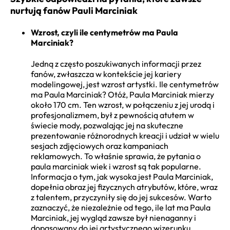
nurtują fanów Pauli Marciniak
Wzrost, czyli ile centymetrów ma Paula
Marciniak?
Jedną z często poszukiwanych informacji przez
fanów, zwłaszcza w kontekście jej kariery
modelingowej, jest wzrost artystki. Ile centymetrów
ma Paula Marciniak? Otóż, Paula Marciniak mierzy
około 170 cm. Ten wzrost, w połączeniu z jej urodą i
profesjonalizmem, był z pewnością atutem w
świecie mody, pozwalając jej na skuteczne
prezentowanie różnorodnych kreacji i udział w wielu
sesjach zdjęciowych oraz kampaniach
reklamowych. To właśnie sprawia, że pytania o
paula marciniak wiek i wzrost są tak popularne.
Informacja o tym, jak wysoka jest Paula Marciniak,
dopełnia obraz jej fizycznych atrybutów, które, wraz
z talentem, przyczyniły się do jej sukcesów. Warto
zaznaczyć, że niezależnie od tego, ile lat ma Paula
Marciniak, jej wygląd zawsze był nienaganny i
dopasowany do jej artystycznego wizerunku.