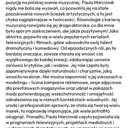
pozycję na polskiej scenie muzycznej. Paula Marciniak
nigdy nie bała się wyzwań, co pozwoliło jej na stałe
poszukiwanie nowych ścieżek artystycznych, a to jest
chyba najpiękniejsze w twórczości. Równolegle z karierą
muzyczną rozwijała się jej droga aktorska, co dla mnie
było sporym zaskoczeniem, ale jakże pozytywnym! Jako
aktorka, pojawiła się w wielu popularnych serialach
telewizyjnych i filmach, gdzie udowodniła swój talent
dramatyczny i komediowy. Od epizodycznych ról, po te
bardziej znaczące, zawsze starała się wnosić coś
wyjątkowego do każdej kreacji, zdobywając uznanie
zarówno krytyków, jak i widzów. Jej role często były
zapamiętywane dzięki naturalności i charyzmie, jaką
wnosiła na ekran. Nie można zapomnieć o jej sukcesach w
modelingu – liczne kampanie reklamowe, sesje zdjęciowe
dla prestiżowych magazynów oraz udział w pokazach
mody potwierdzają jej wszechstronność i umiejętność
odnalezienia się w różnych kontekstach wizualnych. Jej
uroda i profesjonalizm sprawiły, że stała się twarzą wielu
marek, to naprawdę imponujące, jak wiele potrafiła
osiągnąć. Ponadto, Paula Marciniak często pojawiała się
w programach telewizyjnych, projektach medialnych i
wydarzeniach charytatywnych, co umacniało jej pozycję