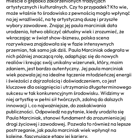
mieście o głęboko zakorzenionych tradycjach
artystycznych i kulturalnych. Czy to przypadek? Kto wie,
może właśnie to środowisko z pewnością mogło wpłynąć
na jej wrażliwość, na tę artystyczną duszę i przyszłe
wybory zawodowe. Znając jej paula marciniak data
urodzenia, łatwo obliczyć aktualny wiek i zrozumieć, że
wkraczając w świat show-biznesu, polska scena
rozrywkowa znajdowała się w fazie intensywnych
przemian, tak samo jak dziś. Paula Marciniak odegrała w
nich później znaczącą rolę, adaptując się do nowych
realiów i kreując swój unikalny wizerunek, który, moim
zdaniem, jest bardzo autentyczny. Jej paula marciniak
wiek pozwala jej na idealne łączenie młodzieńczej energii
i świeżości z dojrzałością i doświadczeniem, co jest
kluczowe dla osiągnięcia i utrzymania długoterminowego
sukcesu w tak konkurencyjnym środowisku. Widzimy w
niej artystkę w pełni sił twórczych, zdolną do dalszych
innowacji i, co najważniejsze, do zaskakiwania
publiczności. Odpowiedź na pytanie, kiedy urodziła się
Paula Marciniak, stanowi fundament do zrozumienia jej
drogi życiowej i zawodowej. Pozwala to również na lepsze
postrzeganie, jak paula marciniak wiek wpłynął na
kolejne, fascynujące etapy jej kariery.