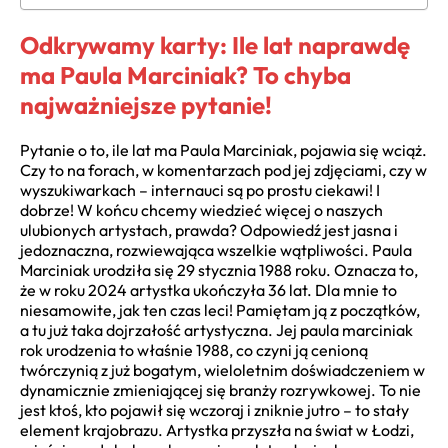
Odkrywamy karty: Ile lat naprawdę
ma Paula Marciniak? To chyba
najważniejsze pytanie!
Pytanie o to, ile lat ma Paula Marciniak, pojawia się wciąż.
Czy to na forach, w komentarzach pod jej zdjęciami, czy w
wyszukiwarkach – internauci są po prostu ciekawi! I
dobrze! W końcu chcemy wiedzieć więcej o naszych
ulubionych artystach, prawda? Odpowiedź jest jasna i
jedoznaczna, rozwiewająca wszelkie wątpliwości. Paula
Marciniak urodziła się 29 stycznia 1988 roku. Oznacza to,
że w roku 2024 artystka ukończyła 36 lat. Dla mnie to
niesamowite, jak ten czas leci! Pamiętam ją z początków,
a tu już taka dojrzałość artystyczna. Jej paula marciniak
rok urodzenia to właśnie 1988, co czyni ją cenioną
twórczynią z już bogatym, wieloletnim doświadczeniem w
dynamicznie zmieniającej się branży rozrywkowej. To nie
jest ktoś, kto pojawił się wczoraj i zniknie jutro – to stały
element krajobrazu. Artystka przyszła na świat w Łodzi,