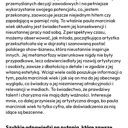
przemyślanych decyzji zawodowych i na pełniejsze
wykorzystanie swojego potencjału, co, jestem
przekonany, zaowocuje jeszcze niejednym hitem czy
zapadającą w pamięć rolą. To właśnie paula marciniak
wiek aktualny jest świadectwem jej konsekwencji i
nieustannej pracy nad sobą. Z perspektywy czasu,
możemy obserwować, jak młoda, początkująca artystka
przekształcała się w dojrzałą i szanowaną postać
polskiego show-biznesu, która nieustannie inspiruje
innych. Jej metamorfozy wizerunkowe nigdy nie były
przypadkowe, lecz odzwierciedlały jej rozwój artystyczny
i osobisty, zawsze z dbałością o detale i w zgodzie z jej
własną estetyką. Wciąż wiele osób poszukuje informacji o
tym, paula marciniak wiek i jak się on ma do jej obecnego
wyglądu, co świadczy o jej niezmiennej atrakcyjności i
relevancji w mediach. To świadectwo, że prawdziwy
talent i charyzma nie mają daty ważności. Interesuje
mnie, co dalej przyniesie jej artystyczna droga, bo paula
marciniak wiek to tylko cyfra, ale doświadczenia za nią
idące są bezcenne.
Szybkie odpowiedzi na pytania, które zawsze