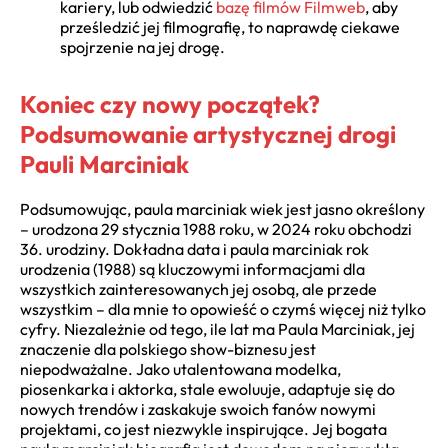
kariery, lub odwiedzić
bazę filmów Filmweb
, aby
prześledzić jej filmografię, to naprawdę ciekawe
spojrzenie na jej drogę.
Koniec czy nowy początek?
Podsumowanie artystycznej drogi
Pauli Marciniak
Podsumowując, paula marciniak wiek jest jasno określony
– urodzona 29 stycznia 1988 roku, w 2024 roku obchodzi
36. urodziny. Dokładna data i paula marciniak rok
urodzenia (1988) są kluczowymi informacjami dla
wszystkich zainteresowanych jej osobą, ale przede
wszystkim – dla mnie to opowieść o czymś więcej niż tylko
cyfry. Niezależnie od tego, ile lat ma Paula Marciniak, jej
znaczenie dla polskiego show-biznesu jest
niepodważalne. Jako utalentowana modelka,
piosenkarka i aktorka, stale ewoluuje, adaptuje się do
nowych trendów i zaskakuje swoich fanów nowymi
projektami, co jest niezwykle inspirujące. Jej bogata