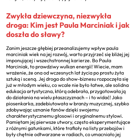
Zwykła dziewczyna, niezwykła
droga: Kim jest Paula Marciniak i jak
doszła do sławy?
Zanim jeszcze głębiej przeanalizujemy wpływ paula
marciniak wiek na jej rozwój, warto przyjrzeć się bliżej jej
imponującej i wszechstronnej karierze. Bo Paula
Marciniak, to prawdziwy wulkan energii! Wiecie, mam
wrażenie, że ona od wczesnych lat życia po prostu żyła
sztuką i sceną. Jej droga do show-biznesu rozpoczęła się
już w młodym wieku, co wcale nie było łatwe, ale solidna
edukacja artystyczna, którą odebrała, przygotowała ją
do działania na wielu płaszczyznach – i to widać! Jako
piosenkarka, zadebiutowała w branży muzycznej, szybko
zdobywając uznanie fanów dzięki swojemu
charakterystycznemu głosowi i oryginalnemu stylowi.
Pamiętam jej pierwsze utwory, często eksperymentujące
z różnymi gatunkami, które trafiały na listy przebojów i
były chętnie odtwarzane w radiach, co umacniało jej