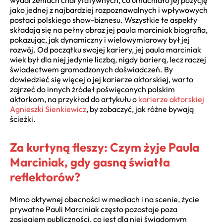
jako jednej z najbardziej rozpoznawalnych i wpływowych
postaci polskiego show-biznesu. Wszystkie te aspekty
składają się na pełny obraz jej paula marciniak biografia,
pokazując, jak dynamiczny i wielowymiarowy był jej
rozwój. Od początku swojej kariery, jej paula marciniak
wiek był dla niej jedynie liczbą, nigdy barierą, lecz raczej
świadectwem gromadzonych doświadczeń. By
dowiedzieć się więcej o jej karierze aktorskiej, warto
zajrzeć do innych źródeł poświęconych polskim
aktorkom, na przykład do artykułu o
karierze aktorskiej
Agnieszki Sienkiewicz
, by zobaczyć, jak różne bywają
ścieżki.
Za kurtyną fleszy: Czym żyje Paula
Marciniak, gdy gasną światła
reflektorów?
Mimo aktywnej obecności w mediach i na scenie, życie
prywatne Pauli Marciniak często pozostaje poza
zasięgiem publiczności, co jest dla niej świadomym