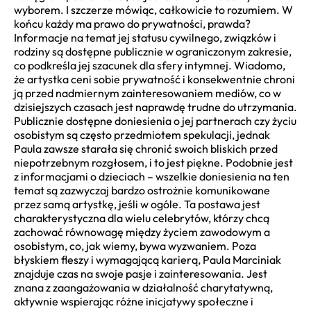
wyborem. I szczerze mówiąc, całkowicie to rozumiem. W
końcu każdy ma prawo do prywatności, prawda?
Informacje na temat jej statusu cywilnego, związków i
rodziny są dostępne publicznie w ograniczonym zakresie,
co podkreśla jej szacunek dla sfery intymnej. Wiadomo,
że artystka ceni sobie prywatność i konsekwentnie chroni
ją przed nadmiernym zainteresowaniem mediów, co w
dzisiejszych czasach jest naprawdę trudne do utrzymania.
Publicznie dostępne doniesienia o jej partnerach czy życiu
osobistym są często przedmiotem spekulacji, jednak
Paula zawsze starała się chronić swoich bliskich przed
niepotrzebnym rozgłosem, i to jest piękne. Podobnie jest
z informacjami o dzieciach – wszelkie doniesienia na ten
temat są zazwyczaj bardzo ostrożnie komunikowane
przez samą artystkę, jeśli w ogóle. Ta postawa jest
charakterystyczna dla wielu celebrytów, którzy chcą
zachować równowagę między życiem zawodowym a
osobistym, co, jak wiemy, bywa wyzwaniem. Poza
błyskiem fleszy i wymagającą karierą, Paula Marciniak
znajduje czas na swoje pasje i zainteresowania. Jest
znana z zaangażowania w działalność charytatywną,
aktywnie wspierając różne inicjatywy społeczne i