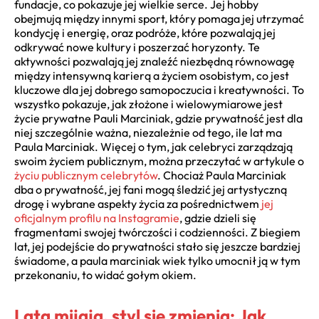
fundacje, co pokazuje jej wielkie serce. Jej hobby
obejmują między innymi sport, który pomaga jej utrzymać
kondycję i energię, oraz podróże, które pozwalają jej
odkrywać nowe kultury i poszerzać horyzonty. Te
aktywności pozwalają jej znaleźć niezbędną równowagę
między intensywną karierą a życiem osobistym, co jest
kluczowe dla jej dobrego samopoczucia i kreatywności. To
wszystko pokazuje, jak złożone i wielowymiarowe jest
życie prywatne Pauli Marciniak, gdzie prywatność jest dla
niej szczególnie ważna, niezależnie od tego, ile lat ma
Paula Marciniak. Więcej o tym, jak celebryci zarządzają
swoim życiem publicznym, można przeczytać w artykule o
życiu publicznym celebrytów
. Chociaż Paula Marciniak
dba o prywatność, jej fani mogą śledzić jej artystyczną
drogę i wybrane aspekty życia za pośrednictwem
jej
oficjalnym profilu na Instagramie
, gdzie dzieli się
fragmentami swojej twórczości i codzienności. Z biegiem
lat, jej podejście do prywatności stało się jeszcze bardziej
świadome, a paula marciniak wiek tylko umocnił ją w tym
przekonaniu, to widać gołym okiem.
Lata mijają, styl się zmienia: Jak