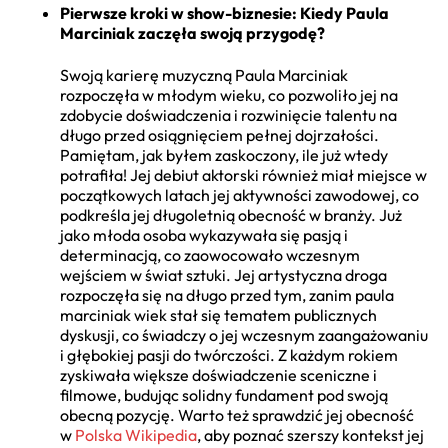
Pierwsze kroki w show-biznesie: Kiedy Paula
Marciniak zaczęła swoją przygodę?
Swoją karierę muzyczną Paula Marciniak
rozpoczęła w młodym wieku, co pozwoliło jej na
zdobycie doświadczenia i rozwinięcie talentu na
długo przed osiągnięciem pełnej dojrzałości.
Pamiętam, jak byłem zaskoczony, ile już wtedy
potrafiła! Jej debiut aktorski również miał miejsce w
początkowych latach jej aktywności zawodowej, co
podkreśla jej długoletnią obecność w branży. Już
jako młoda osoba wykazywała się pasją i
determinacją, co zaowocowało wczesnym
wejściem w świat sztuki. Jej artystyczna droga
rozpoczęła się na długo przed tym, zanim paula
marciniak wiek stał się tematem publicznych
dyskusji, co świadczy o jej wczesnym zaangażowaniu
i głębokiej pasji do twórczości. Z każdym rokiem
zyskiwała większe doświadczenie sceniczne i
filmowe, budując solidny fundament pod swoją
obecną pozycję. Warto też sprawdzić jej obecność
w
Polska Wikipedia
, aby poznać szerszy kontekst jej