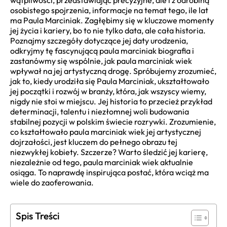
wątpliwości, przedstawiając precyzyjne, ale i z odrobiną
osobistego spojrzenia, informacje na temat tego, ile lat
ma Paula Marciniak. Zagłębimy się w kluczowe momenty
jej życia i kariery, bo to nie tylko data, ale cała historia.
Poznajmy szczegóły dotyczące jej daty urodzenia,
odkryjmy tę fascynującą paula marciniak biografia i
zastanówmy się wspólnie, jak paula marciniak wiek
wpływał na jej artystyczną drogę. Spróbujemy zrozumieć,
jak to, kiedy urodziła się Paula Marciniak, ukształtowało
jej początki i rozwój w branży, która, jak wszyscy wiemy,
nigdy nie stoi w miejscu. Jej historia to przecież przykład
determinacji, talentu i niezłomnej woli budowania
stabilnej pozycji w polskim świecie rozrywki. Zrozumienie,
co kształtowało paula marciniak wiek jej artystycznej
dojrzałości, jest kluczem do pełnego obrazu tej
niezwykłej kobiety. Szczerze? Warto śledzić jej karierę,
niezależnie od tego, paula marciniak wiek aktualnie
osiąga. To naprawdę inspirująca postać, która wciąż ma
wiele do zaoferowania.
Spis Treści