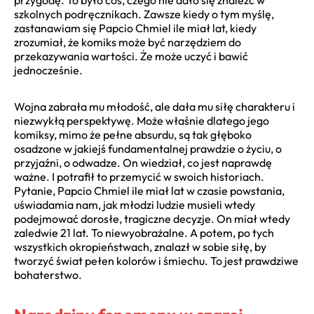
szkolnych podręcznikach. Zawsze kiedy o tym myślę,
zastanawiam się Papcio Chmiel ile miał lat, kiedy
zrozumiał, że komiks może być narzędziem do
przekazywania wartości. Że może uczyć i bawić
jednocześnie.
Wojna zabrała mu młodość, ale dała mu siłę charakteru i
niezwykłą perspektywę. Może właśnie dlatego jego
komiksy, mimo że pełne absurdu, są tak głęboko
osadzone w jakiejś fundamentalnej prawdzie o życiu, o
przyjaźni, o odwadze. On wiedział, co jest naprawdę
ważne. I potrafił to przemycić w swoich historiach.
Pytanie, Papcio Chmiel ile miał lat w czasie powstania,
uświadamia nam, jak młodzi ludzie musieli wtedy
podejmować dorosłe, tragiczne decyzje. On miał wtedy
zaledwie 21 lat. To niewyobrażalne. A potem, po tych
wszystkich okropieństwach, znalazł w sobie siłę, by
tworzyć świat pełen kolorów i śmiechu. To jest prawdziwe
bohaterstwo.