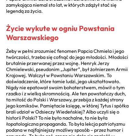
zamykająca niemal sto lat, w których zdążył stać się
legendą za życia.
Życie wykute w ogniu Powstania
Warszawskiego
Żeby w pełni zrozumieć fenomen Papcia Chmiela i jego
twórczości, trzeba się cofnąć do jego młodości. Młodości
brutalnie przerwanej przez wojnę. Henryk Jerzy
Chmielewski, pseudonim „Jupiter”, był żołnierzem Armii
Krajowej. Walczył w Powstaniu Warszawskim. To
doświadczenie, które łamie ludzi, jego ukształtowało.
Nigdy nie epatował swoim bohaterstwem, mówił o tym
rzadko i z wielką skromnością. Ale ten powstańczy duch,
ta miłość do Polski i Warszawy, przebija z każdej strony
jego komiksów. Pamiętacie księgę, w której Tytus i spółka
brali udział w Odsieczy Wiedeńskiej? Albo uczyli się o
historii Polski? To nie było nachalne, to nie była
łopatologiczna propaganda. To była lekcja patriotyzmu
podana w najfajniejszy możliwy sposób – przez humor i
przygodę. To było coś, czego nie dało się znaleźć w