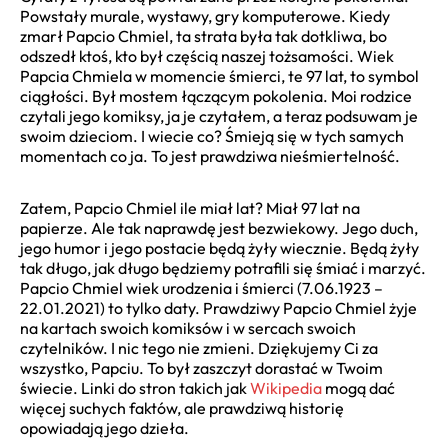
Powstały murale, wystawy, gry komputerowe. Kiedy
zmarł Papcio Chmiel, ta strata była tak dotkliwa, bo
odszedł ktoś, kto był częścią naszej tożsamości. Wiek
Papcia Chmiela w momencie śmierci, te 97 lat, to symbol
ciągłości. Był mostem łączącym pokolenia. Moi rodzice
czytali jego komiksy, ja je czytałem, a teraz podsuwam je
swoim dzieciom. I wiecie co? Śmieją się w tych samych
momentach co ja. To jest prawdziwa nieśmiertelność.
Zatem, Papcio Chmiel ile miał lat? Miał 97 lat na
papierze. Ale tak naprawdę jest bezwiekowy. Jego duch,
jego humor i jego postacie będą żyły wiecznie. Będą żyły
tak długo, jak długo będziemy potrafili się śmiać i marzyć.
Papcio Chmiel wiek urodzenia i śmierci (7.06.1923 –
22.01.2021) to tylko daty. Prawdziwy Papcio Chmiel żyje
na kartach swoich komiksów i w sercach swoich
czytelników. I nic tego nie zmieni. Dziękujemy Ci za
wszystko, Papciu. To był zaszczyt dorastać w Twoim
świecie. Linki do stron takich jak
Wikipedia
mogą dać
więcej suchych faktów, ale prawdziwą historię
opowiadają jego dzieła.