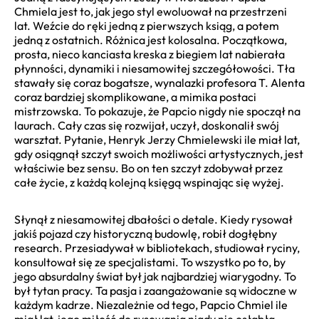
Chmiela jest to, jak jego styl ewoluował na przestrzeni
lat. Weźcie do ręki jedną z pierwszych ksiąg, a potem
jedną z ostatnich. Różnica jest kolosalna. Początkowa,
prosta, nieco kanciasta kreska z biegiem lat nabierała
płynności, dynamiki i niesamowitej szczegółowości. Tła
stawały się coraz bogatsze, wynalazki profesora T. Alenta
coraz bardziej skomplikowane, a mimika postaci
mistrzowska. To pokazuje, że Papcio nigdy nie spoczął na
laurach. Cały czas się rozwijał, uczył, doskonalił swój
warsztat. Pytanie, Henryk Jerzy Chmielewski ile miał lat,
gdy osiągnął szczyt swoich możliwości artystycznych, jest
właściwie bez sensu. Bo on ten szczyt zdobywał przez
całe życie, z każdą kolejną księgą wspinając się wyżej.
Słynął z niesamowitej dbałości o detale. Kiedy rysował
jakiś pojazd czy historyczną budowlę, robił dogłębny
research. Przesiadywał w bibliotekach, studiował ryciny,
konsultował się ze specjalistami. To wszystko po to, by
jego absurdalny świat był jak najbardziej wiarygodny. To
był tytan pracy. Ta pasja i zaangażowanie są widoczne w
każdym kadrze. Niezależnie od tego, Papcio Chmiel ile
miał lat, jego miłość do rysowania nigdy nie osłabła.