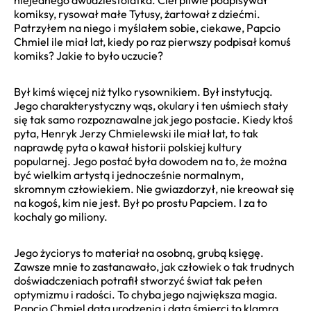
komiksy, rysował małe Tytusy, żartował z dziećmi.
Patrzyłem na niego i myślałem sobie, ciekawe, Papcio
Chmiel ile miał lat, kiedy po raz pierwszy podpisał komuś
komiks? Jakie to było uczucie?
Był kimś więcej niż tylko rysownikiem. Był instytucją.
Jego charakterystyczny wąs, okulary i ten uśmiech stały
się tak samo rozpoznawalne jak jego postacie. Kiedy ktoś
pyta, Henryk Jerzy Chmielewski ile miał lat, to tak
naprawdę pyta o kawał historii polskiej kultury
popularnej. Jego postać była dowodem na to, że można
być wielkim artystą i jednocześnie normalnym,
skromnym człowiekiem. Nie gwiazdorzył, nie kreował się
na kogoś, kim nie jest. Był po prostu Papciem. I za to
kochaly go miliony.
Jego życiorys to materiał na osobną, grubą księgę.
Zawsze mnie to zastanawało, jak człowiek o tak trudnych
doświadczeniach potrafił stworzyć świat tak pełen
optymizmu i radości. To chyba jego największa magia.
Papcio Chmiel data urodzenia i data śmierci to klamra