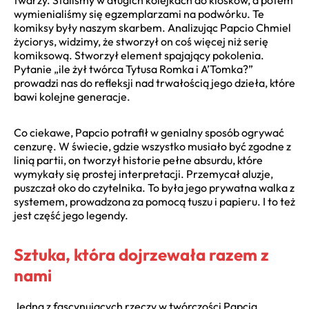
wymienialiśmy się egzemplarzami na podwórku. Te
komiksy były naszym skarbem. Analizując Papcio Chmiel
życiorys, widzimy, że stworzył on coś więcej niż serię
komiksową. Stworzył element spajający pokolenia.
Pytanie „ile żył twórca Tytusa Romka i A’Tomka?”
prowadzi nas do refleksji nad trwałością jego dzieła, które
bawi kolejne generacje.
Co ciekawe, Papcio potrafił w genialny sposób ogrywać
cenzurę. W świecie, gdzie wszystko musiało być zgodne z
linią partii, on tworzył historie pełne absurdu, które
wymykały się prostej interpretacji. Przemycał aluzje,
puszczał oko do czytelnika. To była jego prywatna walka z
systemem, prowadzona za pomocą tuszu i papieru. I to też
jest część jego legendy.
Sztuka, która dojrzewała razem z
nami
Jedną z fascynujących rzeczy w twórczości Papcia