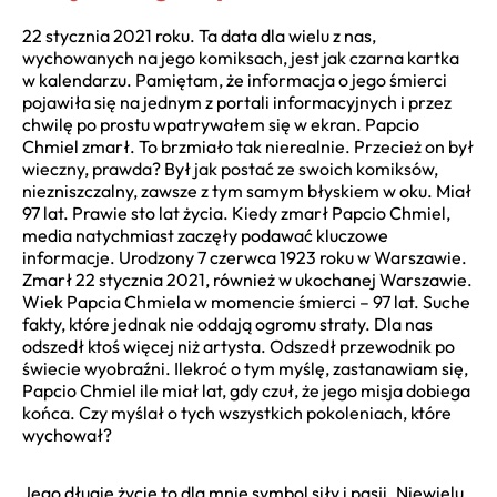
22 stycznia 2021 roku. Ta data dla wielu z nas,
wychowanych na jego komiksach, jest jak czarna kartka
w kalendarzu. Pamiętam, że informacja o jego śmierci
pojawiła się na jednym z portali informacyjnych i przez
chwilę po prostu wpatrywałem się w ekran. Papcio
Chmiel zmarł. To brzmiało tak nierealnie. Przecież on był
wieczny, prawda? Był jak postać ze swoich komiksów,
niezniszczalny, zawsze z tym samym błyskiem w oku. Miał
97 lat. Prawie sto lat życia. Kiedy zmarł Papcio Chmiel,
media natychmiast zaczęły podawać kluczowe
informacje. Urodzony 7 czerwca 1923 roku w Warszawie.
Zmarł 22 stycznia 2021, również w ukochanej Warszawie.
Wiek Papcia Chmiela w momencie śmierci – 97 lat. Suche
fakty, które jednak nie oddają ogromu straty. Dla nas
odszedł ktoś więcej niż artysta. Odszedł przewodnik po
świecie wyobraźni. Ilekroć o tym myślę, zastanawiam się,
Papcio Chmiel ile miał lat, gdy czuł, że jego misja dobiega
końca. Czy myślał o tych wszystkich pokoleniach, które
wychował?
Jego długie życie to dla mnie symbol siły i pasji. Niewielu