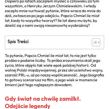
Dopiero po latach zacząłem myśleć o człowieku za tym
wszystkim, o Henryku Jerzym Chmielewskim. I wtedy
zaczęło mnie nurtować pytanie, które wraca do mnie do
dziś, zwłaszcza po jego odejściu. Papcio Chmiel ile miał
lat, kiedy to wszystko tworzył? Ile lat dano mu było, by
dzielić się z nami swoją niesamowitą wyobraźnią?
Spis Treści
To pytanie, Papcio Chmiel ile miał lat, to nie jest tylko
prośba o podanie liczby. To próba zrozumienia skali jego
życia, które objęło tak wiele epok polskiej historii. Od
wolnej Polski międzywojennej, przez okrucieństwo wojny,
szarość PRL-u, aż po naszą współczesność. Jego biografia
to gotowy scenariusz na film, a jego wiek w momencie
śmierci jest tego najlepszym dowodem.
Gdy świat na chwilę zamilkł.
Odejście legendy