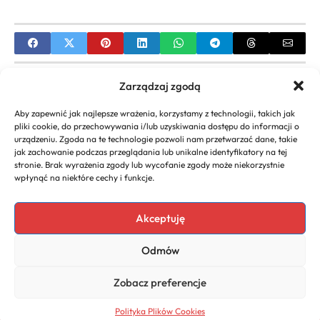
PREVIOUS
Zarządzaj zgodą
Alex Mandostyle Wiek: Ile Lat Ma Znany YouTuber?
Aby zapewnić jak najlepsze wrażenia, korzystamy z technologii, takich jak
Pełna Biografia
pliki cookie, do przechowywania i/lub uzyskiwania dostępu do informacji o
urządzeniu. Zgoda na te technologie pozwoli nam przetwarzać dane, takie
NEXT
jak zachowanie podczas przeglądania lub unikalne identyfikatory na tej
stronie. Brak wyrażenia zgody lub wycofanie zgody może niekorzystnie
Kinga Korta Wiek: Ile Lat Ma Gwiazda „Żon
wpłynąć na niektóre cechy i funkcje.
Hollywood”? – Kinga Korta wiek
Akceptuję
Odmów
Copyright 2026. All rights
Polityka
reserved powered by
Prywatności
Zobacz preferencje
dlaurody.eu
Polityka Plików Cookies