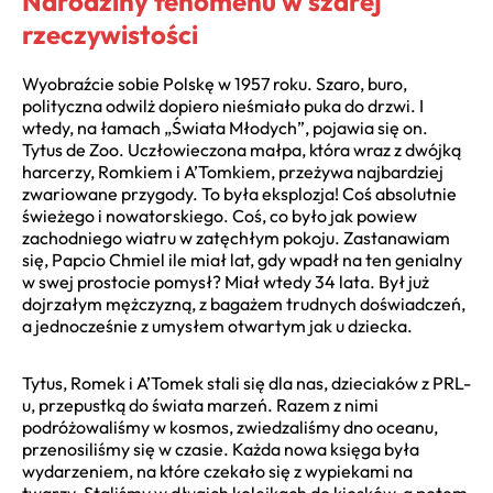
Narodziny fenomenu w szarej
rzeczywistości
Wyobraźcie sobie Polskę w 1957 roku. Szaro, buro,
polityczna odwilż dopiero nieśmiało puka do drzwi. I
wtedy, na łamach „Świata Młodych”, pojawia się on.
Tytus de Zoo. Uczłowieczona małpa, która wraz z dwójką
harcerzy, Romkiem i A’Tomkiem, przeżywa najbardziej
zwariowane przygody. To była eksplozja! Coś absolutnie
świeżego i nowatorskiego. Coś, co było jak powiew
zachodniego wiatru w zatęchłym pokoju. Zastanawiam
się, Papcio Chmiel ile miał lat, gdy wpadł na ten genialny
w swej prostocie pomysł? Miał wtedy 34 lata. Był już
dojrzałym mężczyzną, z bagażem trudnych doświadczeń,
a jednocześnie z umysłem otwartym jak u dziecka.
Tytus, Romek i A’Tomek stali się dla nas, dzieciaków z PRL-
u, przepustką do świata marzeń. Razem z nimi
podróżowaliśmy w kosmos, zwiedzaliśmy dno oceanu,
przenosiliśmy się w czasie. Każda nowa księga była
wydarzeniem, na które czekało się z wypiekami na
twarzy. Staliśmy w długich kolejkach do kiosków, a potem