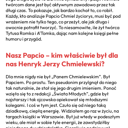
twórcom dane jest być aktywnym zawodowo przez tak
długi czas. To pokazuje, jak bardzo kochał to, co robił.
Każdy, kto analizuje Papcio Chmiel życiorys, musi być pod
wrażeniem nie tylko tego, co przeżył, ale jak długo i
owocnie potrafił tworzyć. To niesamowite, ile żył twórca
Tytusa Romka i A’Tomka, dając nam kolejne księgi pełne
humoru i przygód.
Nasz Papcio – kim właściwie był dla
nas Henryk Jerzy Chmielewski?
Dla mnie nigdy nie był „Panem Chmielewskim”. Był
Papciem. Po prostu. Ten pseudonim przylgnął do niego
tak naturalnie, że stał się jego drugim imieniem. Ponoć
wzięło się to z redakcji „Świata Młodych”, gdzie był
najstarszy i tak ojcowska opiekował się młodszymi
kolegami. I coś w tym jest. Czuło się od niego taką
dziadkową, ciepłą energię. Widziałem go raz w życiu, na
targach książki w Warszawie. Był już wtedy w podeszłym
wieku, ale miał w sobie tyle energii, że zawstydziłby
niejednego dwudziestolatka. Cierpliwie podpisywał