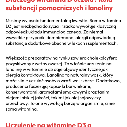
substancji pomocniczych i lanoliny
Musimy wyjaśnić fundamentalną kwestię. Sama witamina
D3 jest niezbędna do życia i rzadko wywołuje klasyczną
odpowiedź układu immunologicznego. Za niemal
wszystkie przypadki domniemanej alergii odpowiadają
substancje dodatkowe obecne w lekach i suplementach.
Większość preparatów na rynku zawiera cholekalcyferol
pozyskiwany z wełny owczej. To właśnie uczulenie na
lanolinę w witaminie d3 daje objawy identyczne jak
alergia kontaktowa. Lanolina to naturalny wosk, który
może silnie uczulać osoby o wrażliwej skórze. Dodatkowo,
producenci faszerują kapsułki barwnikami,
konserwantami, aromatami smakowymi oraz tanimi
olejami niskiej jakości, takimi jak olej sojowy czy
orzechowy. To one wywołują burzę w organizmie, a nie
sama witamina.
Uczulenie na witaminę D3 a