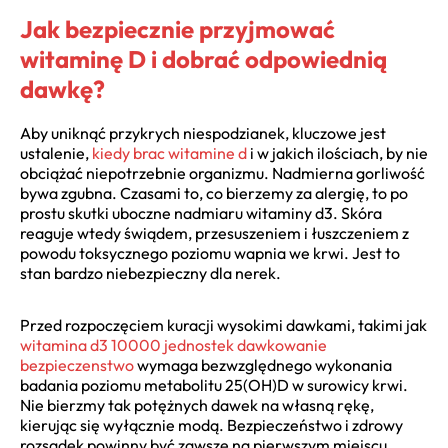
Jak bezpiecznie przyjmować
witaminę D i dobrać odpowiednią
dawkę?
Aby uniknąć przykrych niespodzianek, kluczowe jest
ustalenie,
kiedy brac witamine d
i w jakich ilościach, by nie
obciążać niepotrzebnie organizmu. Nadmierna gorliwość
bywa zgubna. Czasami to, co bierzemy za alergię, to po
prostu skutki uboczne nadmiaru witaminy d3. Skóra
reaguje wtedy świądem, przesuszeniem i łuszczeniem z
powodu toksycznego poziomu wapnia we krwi. Jest to
stan bardzo niebezpieczny dla nerek.
Przed rozpoczęciem kuracji wysokimi dawkami, takimi jak
witamina d3 10000 jednostek dawkowanie
bezpieczenstwo
wymaga bezwzględnego wykonania
badania poziomu metabolitu 25(OH)D w surowicy krwi.
Nie bierzmy tak potężnych dawek na własną rękę,
kierując się wyłącznie modą. Bezpieczeństwo i zdrowy
rozsądek powinny być zawsze na pierwszym miejscu.