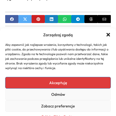
PREVIOUS
Zarządzaj zgodą
Witamina K: występowanie i najlepsze źródła w
Aby zapewnić jak najlepsze wrażenia, korzystamy z technologii, takich jak
żywności
pliki cookie, do przechowywania i/lub uzyskiwania dostępu do informacji o
urządzeniu. Zgoda na te technologie pozwoli nam przetwarzać dane, takie
NEXT
jak zachowanie podczas przeglądania lub unikalne identyfikatory na tej
stronie. Brak wyrażenia zgody lub wycofanie zgody może niekorzystnie
Jak powinna wyglądać suplementacja witaminy C
wpłynąć na niektóre cechy i funkcje.
dla dorosłych?
Akceptuję
Odmów
Copyright 2026. All rights
Polityka
reserved powered by
Prywatności
Zobacz preferencje
dlaurody.eu