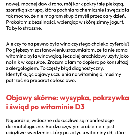
nowej, mocnej dawki rano, mój kark pokrył się piekącą,
szorstką skorupą, która pachniała chemicznie i swędziała
tak mocno, że nie mogłam skupić myśli przez cały dzień.
Płakałam z bezsilności, wcierając w skórę zimny jogurt.
To było straszne.
Ale czy to na pewno była wina czystego cholekalcyferolu?
Po głębszym zastanowieniu zrozumiałam, że to nie sama
witamina była winowajcą, lecz olej arachidowy użyty jako
nośnik w kapsułce. Zrozumiałam to dopiero po konsultacji
z alergologiem. To częsty błąd diagnostyczny.
Identyfikując objawy uczulenia na witaminę d, musimy
patrzeć na preparat całościowo.
Objawy skórne: wysypka, pokrzywka
i świąd po witaminie D3
Najbardziej widoczne i dokuczliwe są manifestacje
dermatologiczne. Bardzo częstym problemem jest
uciążliwe swędzenie skóry po zażyciu witaminy d3, które