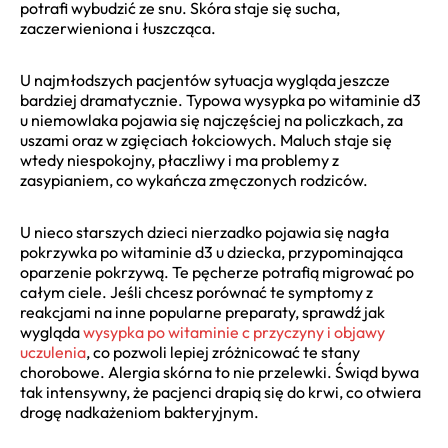
potrafi wybudzić ze snu. Skóra staje się sucha,
zaczerwieniona i łuszcząca.
U najmłodszych pacjentów sytuacja wygląda jeszcze
bardziej dramatycznie. Typowa wysypka po witaminie d3
u niemowlaka pojawia się najczęściej na policzkach, za
uszami oraz w zgięciach łokciowych. Maluch staje się
wtedy niespokojny, płaczliwy i ma problemy z
zasypianiem, co wykańcza zmęczonych rodziców.
U nieco starszych dzieci nierzadko pojawia się nagła
pokrzywka po witaminie d3 u dziecka, przypominająca
oparzenie pokrzywą. Te pęcherze potrafią migrować po
całym ciele. Jeśli chcesz porównać te symptomy z
reakcjami na inne popularne preparaty, sprawdź jak
wygląda
wysypka po witaminie c przyczyny i objawy
uczulenia
, co pozwoli lepiej zróżnicować te stany
chorobowe. Alergia skórna to nie przelewki. Świąd bywa
tak intensywny, że pacjenci drapią się do krwi, co otwiera
drogę nadkażeniom bakteryjnym.