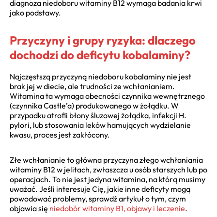
diagnoza niedoboru witaminy B12 wymaga badania krwi
jako podstawy.
Przyczyny i grupy ryzyka: dlaczego
dochodzi do deficytu kobalaminy?
Najczęstszą przyczyną niedoboru kobalaminy nie jest
brak jej w diecie, ale trudności ze wchłanianiem.
Witamina ta wymaga obecności czynnika wewnętrznego
(czynnika Castle’a) produkowanego w żołądku. W
przypadku atrofii błony śluzowej żołądka, infekcji H.
pylori, lub stosowania leków hamujących wydzielanie
kwasu, proces jest zakłócony.
Złe wchłanianie to główna przyczyna złego wchłaniania
witaminy B12 w jelitach, zwłaszcza u osób starszych lub po
operacjach. To nie jest jedyna witamina, na którą musimy
uważać. Jeśli interesuje Cię, jakie inne deficyty mogą
powodować problemy, sprawdź artykuł o tym, czym
objawia się
niedobór witaminy B1, objawy i leczenie
.