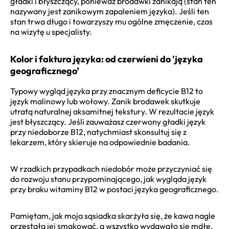
gładki i błyszczący, ponieważ brodawki zanikają (stan ten
nazywany jest zanikowym zapaleniem języka). Jeśli ten
stan trwa długo i towarzyszy mu ogólne zmęczenie, czas
na wizytę u specjalisty.
Kolor i faktura języka: od czerwieni do 'języka
geograficznego’
Typowy wygląd języka przy znacznym deficycie B12 to
język malinowy lub wołowy. Zanik brodawek skutkuje
utratą naturalnej aksamitnej tekstury. W rezultacie język
jest błyszczący. Jeśli zauważasz czerwony gładki język
przy niedoborze B12, natychmiast skonsultuj się z
lekarzem, który skieruje na odpowiednie badania.
W rzadkich przypadkach niedobór może przyczyniać się
do rozwoju stanu przypominającego, jak wygląda język
przy braku witaminy B12 w postaci języka geograficznego.
Pamiętam, jak moja sąsiadka skarżyła się, że kawa nagle
przestała jej smakować, a wszystko wydawało się mdłe.