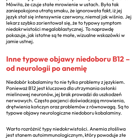
Mówiła, że czuje stałe mrowienie w ustach. Była tak
zaniepokojona utratą smaku, że ignorowała fakt, iż jej
język stał się intensywnie czerwony, niemal jak wiśnia. Jej
lekarz szybko zorientował się, że to typowy symptom
niedokrwistości megaloblastycznej. To naprawdę
pokazuje, jak istotne są te małe, wizualne wskazówki w
jamie ustnej.
Inne typowe objawy niedoboru B12 –
od neurologii po anemię
Niedobór kobalaminy to nie tylko problemy z językiem.
Ponieważ B12 jest kluczowa dla utrzymania osłonki
mielinowej neuronów, jej brak prowadzi do uszkodzeń
nerwowych. Często pacjenci doświadczają mrowienia,
drętwienia kończyn oraz problemów z równowagą. Są to
typowe objawy neurologiczne niedoboru kobalaminy.
Warto rozróżnić typy niedokrwistości. Anemia złośliwa
jest stanem autoimmunologicznym, który powoduje złe