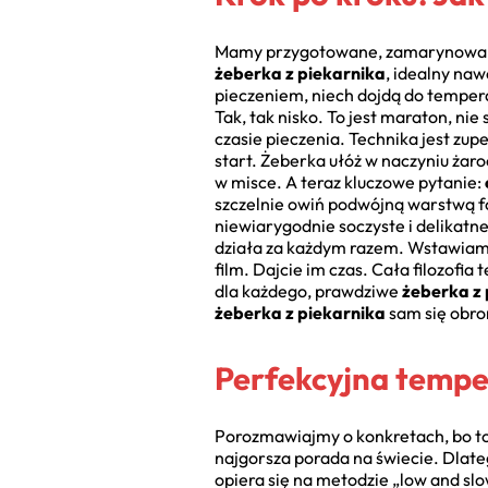
Mamy przygotowane, zamarynowane m
żeberka z piekarnika
, idealny na
pieczeniem, niech dojdą do tempera
Tak, tak nisko. To jest maraton, nie 
czasie pieczenia. Technika jest zupe
start. Żeberka ułóż w naczyniu żar
w misce. A teraz kluczowe pytanie:
szczelnie owiń podwójną warstwą fo
niewiarygodnie soczyste i delikatne.
działa za każdym razem. Wstawiamy 
film. Dajcie im czas. Cała filozofia 
dla każdego, prawdziwe
żeberka z 
żeberka z piekarnika
sam się obro
Perfekcyjna temper
Porozmawiajmy o konkretach, bo to o
najgorsza porada na świecie. Dla
opiera się na metodzie „low and slo