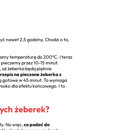
ć nawet 2,5 godziny. Chodzi o to,
szamy temperaturę do 200°C. I teraz
 pieczemy przez 10-15 minut.
 aż żeberka będą pięknie
przepis na pieczone żeberka z
 są gotowe w 45 minut. To wymaga
soko dla efektu końcowego. I to
nych żeberek?
ty. No więc,
co podać do