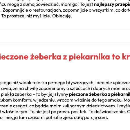
cu mogę z dumą powiedzieć: mam go. To jest
najlepszy przepi
ie. Zapomnijcie o restauracjach, zapomnijcie o wszystkim, co do 
To prostsze, niż myślicie. Obiecuję.
ieczone żeberka z piekarnika to 
ującego niż widok talerza pełnego błyszczących, idealnie upiec
rawia, że na chwilę zapominamy o sztućcach i dobrych manierach.
piekła żeberka – to był jej słynny
pieczone żeberka z piekarni
m szukam komfortu w jedzeniu, wracam właśnie do tego smaku. M
zenie czegoś, co będzie moim kulinarnym dziedzictwem. I myślę
t właśnie tym. To nie jest po prostu posiłek. To doświadczenie.
o i nie, ja tam czasami potrafię zjeść całą porcję sam.