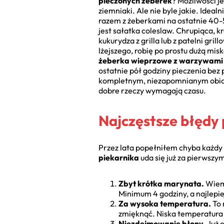
pieczonych żeberek
? Możliwości j
ziemniaki. Ale nie byle jakie. Idealn
razem z żeberkami na ostatnie 40-
jest sałatka coleslaw. Chrupiąca, k
kukurydza z grilla lub z patelni gr
lżejszego, robię po prostu dużą mis
żeberka wieprzowe z warzywami 
ostatnie pół godziny pieczenia bez 
kompletnym, niezapomnianym obia
dobre rzeczy wymagają czasu.
Najczęstsze błędy p
Przez lata popełniłem chyba każdy 
piekarnika
uda się już za pierwszy
Zbyt krótka marynata.
Wiem,
Minimum 4 godziny, a najlepie
Za wysoka temperatura.
To 
zmięknąć. Niska temperatura 
Niezdejmowanie błony.
Już o