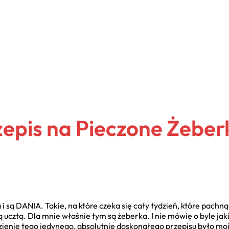
zepis na Pieczone Żeber
i są DANIA. Takie, na które czeka się cały tydzień, które pachną
 ucztą. Dla mnie właśnie tym są żeberka. I nie mówię o byle jaki
zienie tego jedynego, absolutnie doskonałego przepisu było moj