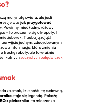
so?
ą marynatę świata, ale jeśli
teresuje was
jak przygotować
tów. Powinny mieć ładny, różowy
a – to proszenie się o kłopoty. I
onie żeberek. Trzeba ją zdjąć!
) i zerwijcie jednym, zdecydowanym
czowa informacja, która zmienia
to trochę roboty, ale to właśnie
 delikatnych
soczystych polędwiczek
 smak
da za smak, kruchość i tę cudowną,
karnika
staje się legendą. Pokażę
BBQ z piekarnika
, to mieszanka