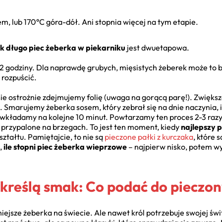
, lub 170°C góra-dół. Ani stopnia więcej na tym etapie.
ak długo piec żeberka w piekarniku
jest dwuetapowa.
2 godziny. Dla naprawdę grubych, mięsistych żeberek może to by
 rozpuścić.
asie ostrożnie zdejmujemy folię (uwaga na gorącą parę!). Zwięk
 Smarujemy żeberka sosem, który zebrał się na dnie naczynia, i
ładamy na kolejne 10 minut. Powtarzamy ten proces 2-3 razy,
 przypalone na brzegach. To jest ten moment, kiedy
najlepszy 
ztałtu. Pamiętajcie, to nie są
pieczone pałki z kurczaka
, które
,
ile stopni piec żeberka wieprzowe
– najpierw nisko, potem wy
dkreślą smak: Co podać do pieczo
iejsze żeberka na świecie. Ale nawet król potrzebuje swojej świ