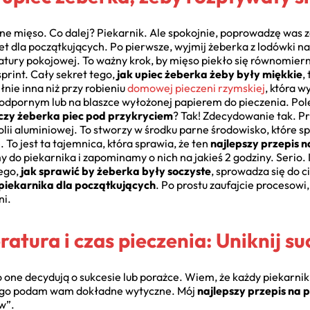
ięso. Co dalej? Piekarnik. Ale spokojnie, poprowadzę was za
wet dla początkujących. Po pierwsze, wyjmij żeberka z lodówki 
tury pokojowej. To ważny krok, by mięso piekło się równomiern
sprint. Cały sekret tego,
jak upiec żeberka żeby były miękkie
,
łnie inna niż przy robieniu
domowej pieczeni rzymskiej
, która 
oodpornym lub na blaszce wyłożonej papierem do pieczenia. Polej
czy żeberka piec pod przykryciem
? Tak! Zdecydowanie tak. Pr
lii aluminiowej. To stworzy w środku parne środowisko, które sp
 To jest ta tajemnica, która sprawia, że ten
najlepszy przepis 
do piekarnika i zapominamy o nich na jakieś 2 godziny. Serio. I
tego,
jak sprawić by żeberka były soczyste
, sprowadza się do c
piekarnika dla początkujących
. Po prostu zaufajcie procesowi
ni.
atura i czas pieczenia: Uniknij su
ne decydują o sukcesie lub porażce. Wiem, że każdy piekarnik je
tego podam wam dokładne wytyczne. Mój
najlepszy przepis na 
w”.