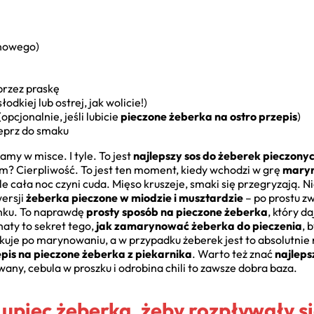
onowego)
 przez praskę
odkiej lub ostrej, jak wolicie!)
opcjonalnie, jeśli lubicie
pieczone żeberka na ostro przepis
)
ieprz do smaku
amy w misce. I tyle. To jest
najlepszy sos do żeberek pieczony
em? Cierpliwość. To jest ten moment, kiedy wchodzi w grę
maryn
 cała noc czyni cuda. Mięso kruszeje, smaki się przegryzają. Nie
wersji
żeberka pieczone w miodzie i musztardzie
– po prostu zw
anku. To naprawdę
prosty sposób na pieczone żeberka
, który d
ty to sekret tego,
jak zamarynować żeberka do pieczenia
, 
kuje po marynowaniu, a w przypadku żeberek jest to absolutnie 
epis na pieczone żeberka z piekarnika
. Warto też znać
najlep
ny, cebula w proszku i odrobina chili to zawsze dobra baza.
 upiec żeberka, żeby rozpływały s