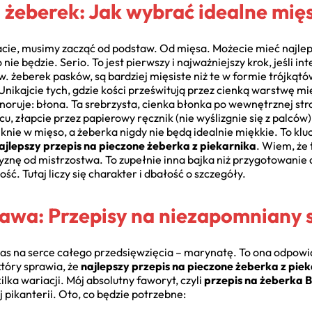
 żeberek: Jak wybrać idealne mię
ie, musimy zacząć od podstaw. Od mięsa. Możecie mieć najlepsz
nie będzie. Serio. To jest pierwszy i najważniejszy krok, jeśli in
zw. żeberek pasków, są bardziej mięsiste niż te w formie trójką
nikajcie tych, gdzie kości prześwitują przez cienką warstwę mięs
ignoruje: błona. Ta srebrzysta, cienka błonka po wewnętrznej str
, złapcie przez papierowy ręcznik (nie wyślizgnie się z palców
nie w mięso, a żeberka nigdy nie będą idealnie miękkie. To klu
ajlepszy przepis na pieczone żeberka z piekarnika
. Wiem, że 
yznę od mistrzostwa. To zupełnie inna bajka niż przygotowanie
ność. Tutaj liczy się charakter i dbałość o szczegóły.
awa: Przepisy na niezapomniany
s na serce całego przedsięwzięcia – marynatę. To ona odpowia
który sprawia, że
najlepszy przepis na pieczone żeberka z pie
ilka wariacji. Mój absolutny faworyt, czyli
przepis na żeberka 
 pikanterii. Oto, co będzie potrzebne: