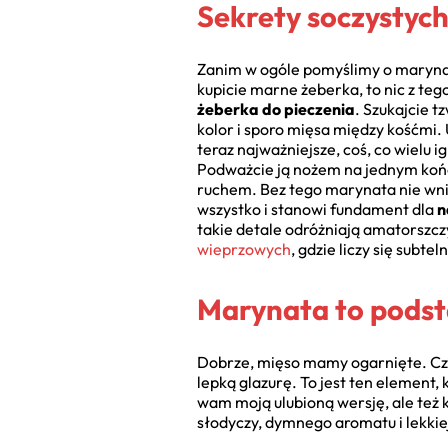
Sekrety soczystych
Zanim w ogóle pomyślimy o marynac
kupicie marne żeberka, to nic z tego 
żeberka do pieczenia
. Szukajcie t
kolor i sporo mięsa między kośćmi. U
teraz najważniejsze, coś, co wielu 
Podważcie ją nożem na jednym końcu
ruchem. Bez tego marynata nie wnik
wszystko i stanowi fundament dla
n
takie detale odróżniają amatorszcz
wieprzowych
, gdzie liczy się subtel
Marynata to podst
Dobrze, mięso mamy ogarnięte. Cza
lepką glazurę. To jest ten element, 
wam moją ulubioną wersję, ale też k
słodyczy, dymnego aromatu i lekkiej