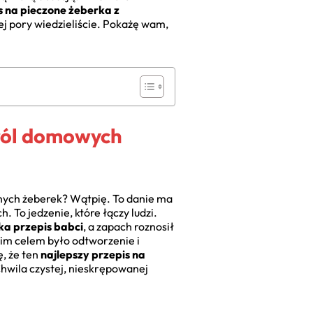
s na pieczone żeberka z
tej pory wiedzieliście. Pokażę wam,
król domowych
zonych żeberek? Wątpię. To danie ma
 To jedzenie, które łączy ludzi.
ka przepis babci
, a zapach roznosił
oim celem było odtworzenie i
, że ten
najlepszy przepis na
 Chwila czystej, nieskrępowanej