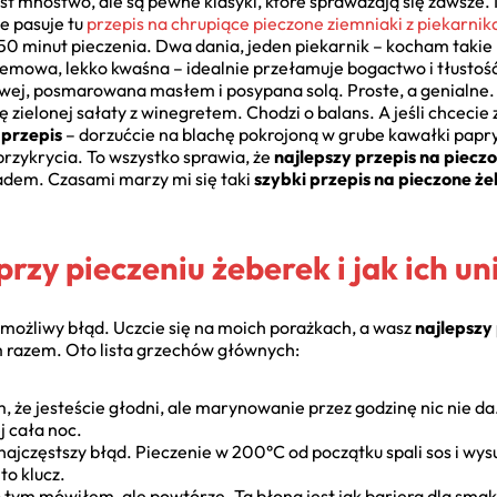
est mnóstwo, ale są pewne klasyki, które sprawdzają się zawsze.
ie pasuje tu
przepis na chrupiące pieczone ziemniaki z piekarnik
50 minut pieczenia. Dwa dania, jeden piekarnik – kocham taki
remowa, lekko kwaśna – idealnie przełamuje bogactwo i tłustość
illowej, posmarowana masłem i posypana solą. Proste, a genialn
kę zielonej sałaty z winegretem. Chodzi o balans. A jeśli chceci
przepis
– dorzućcie na blachę pokrojoną w grube kawałki papry
przykrycia. To wszystko sprawia, że
najlepszy przepis na piecz
dem. Czasami marzy mi się taki
szybki przepis na pieczone ż
rzy pieczeniu żeberek i jak ich u
możliwy błąd. Uczcie się na moich porażkach, a wasz
najlepszy
m razem. Oto lista grzechów głównych:
 że jesteście głodni, ale marynowanie przez godzinę nic nie da
j cała noc.
najczęstszy błąd. Pieczenie w 200°C od początku spali sos i wy
to klucz.
 tym mówiłem, ale powtórzę. Ta błona jest jak bariera dla smaku 