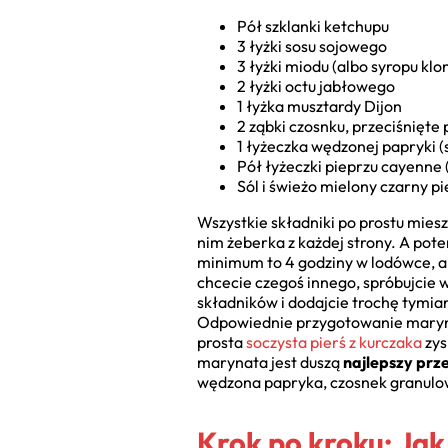
Pół szklanki ketchupu
3 łyżki sosu sojowego
3 łyżki miodu (albo syropu kl
2 łyżki octu jabłowego
1 łyżka musztardy Dijon
2 ząbki czosnku, przeciśnięte
1 łyżeczka wędzonej papryki (sł
Pół łyżeczki pieprzu cayenne (
Sól i świeżo mielony czarny p
Wszystkie składniki po prostu miesz
nim żeberka z każdej strony. A pot
minimum to 4 godziny w lodówce, ale
chcecie czegoś innego, spróbujcie 
składników i dodajcie trochę tymi
Odpowiednie przygotowanie maryna
prosta
soczysta pierś z kurczaka
zys
marynata jest duszą
najlepszy prz
wędzona papryka, czosnek granulowa
Krok po kroku: Jak