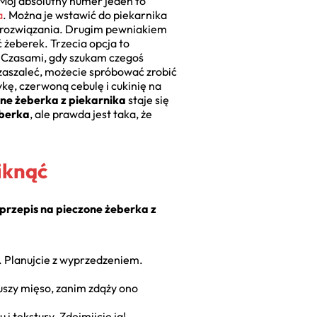
 Mój absolutny numer jeden to
a
. Można je wstawić do piekarnika
e rozwiązania. Drugim pewniakiem
 żeberek. Trzecia opcja to
e. Czasami, gdy szukam czegoś
e zaszaleć, możecie spróbować zrobić
kę, czerwoną cebulę i cukinię na
one żeberka z piekarnika
staje się
eberka
, ale prawda jest taka, że
niknąć
 przepis na pieczone żeberka z
. Planujcie z wyprzedzeniem.
suszy mięso, zanim zdąży ono
i tekstury. Zdejmijcie ją!