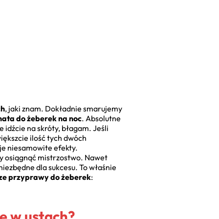
ch
, jaki znam. Dokładnie smarujemy
ata do żeberek na noc
. Absolutne
 idźcie na skróty, błagam. Jeśli
iększcie ilość tych dwóch
aje niesamowite efekty.
by osiągnąć mistrzostwo. Nawet
niezbędne dla sukcesu. To właśnie
sze przyprawy do żeberek
:
ię w ustach?