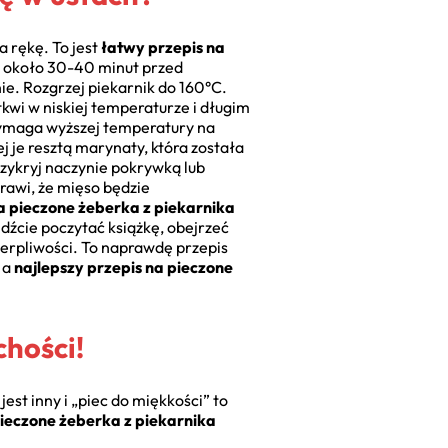
 rękę. To jest
łatwy przepis na
na około 30-40 minut przed
ie. Rozgrzej piekarnik do 160°C.
 tkwi w niskiej temperaturze i długim
wymaga wyższej temperatury na
 je resztą marynaty, która została
zykryj naczynie pokrywką lub
rawi, że mięso będzie
na pieczone żeberka z piekarnika
dźcie poczytać książkę, obejrzeć
ierpliwości. To naprawdę przepis
, a
najlepszy przepis na pieczone
chości!
st inny i „piec do miękkości” to
pieczone żeberka z piekarnika