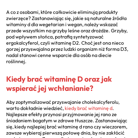
A co z osobami, które całkowicie eliminują produkty
zwierzęce? Zastanawiając się, jakie są naturalne źródła
witaminy d dla wegetarian i wegan, należy wskazać
przede wszystkim na grzyby leśne oraz drożdże. Grzyby,
pod wpływem słońca, potrafią syntetyzować
ergokalcyferol, czyli witaminę D2. Choć jest ona nieco
gorzej przyswajalna przez ludzki organizm niż forma D3,
nadal stanowi cenne wsparcie dla osób na diecie
roślinnej.
Kiedy brać witaminę D oraz jak
wspierać jej wchłanianie?
Aby zoptymalizować przyswajanie cholekalcyferolu,
warto dokładnie wiedzieć,
kiedy brać witaminę d
.
Najlepsze efekty przynosi przyjmowanie jej rano ze
śniadaniem bogatym w zdrowe tłuszcze. Zastanawiając
się, kiedy najlepiej brać witaminę d rano czy wieczorem,
zawsze wybieraj pierwszą połowę dnia, by nie zakłócić