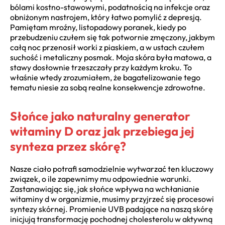
bólami kostno-stawowymi, podatnością na infekcje oraz
obniżonym nastrojem, który łatwo pomylić z depresją.
Pamiętam mroźny, listopadowy poranek, kiedy po
przebudzeniu czułem się tak potwornie zmęczony, jakbym
całą noc przenosił worki z piaskiem, a w ustach czułem
suchość i metaliczny posmak. Moja skóra była matowa, a
stawy dosłownie trzeszczały przy każdym kroku. To
właśnie wtedy zrozumiałem, że bagatelizowanie tego
tematu niesie za sobą realne konsekwencje zdrowotne.
Słońce jako naturalny generator
witaminy D oraz jak przebiega jej
synteza przez skórę?
Nasze ciało potrafi samodzielnie wytwarzać ten kluczowy
związek, o ile zapewnimy mu odpowiednie warunki.
Zastanawiając się, jak słońce wpływa na wchłanianie
witaminy d w organizmie, musimy przyjrzeć się procesowi
syntezy skórnej. Promienie UVB padające na naszą skórę
inicjują transformację pochodnej cholesterolu w aktywną