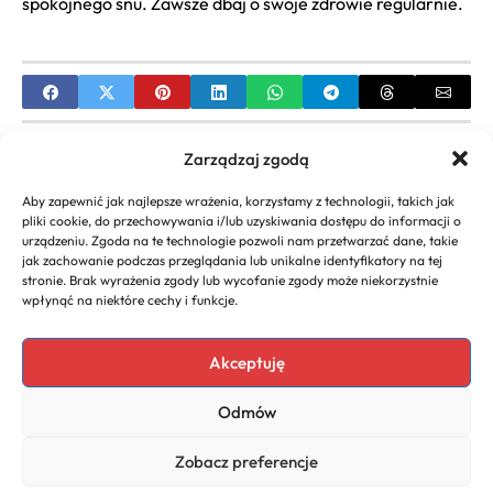
spokojnego snu. Zawsze dbaj o swoje zdrowie regularnie.
PREVIOUS
Zarządzaj zgodą
Kiedy brać witaminę D, by działała? Poznaj
Aby zapewnić jak najlepsze wrażenia, korzystamy z technologii, takich jak
najlepszą porę
pliki cookie, do przechowywania i/lub uzyskiwania dostępu do informacji o
urządzeniu. Zgoda na te technologie pozwoli nam przetwarzać dane, takie
NEXT
jak zachowanie podczas przeglądania lub unikalne identyfikatory na tej
stronie. Brak wyrażenia zgody lub wycofanie zgody może niekorzystnie
Witaminy ADEK z witaminą D3 – jak je stosować i
wpłynąć na niektóre cechy i funkcje.
wybierać?
Akceptuję
Odmów
Copyright 2026. All rights
Polityka
reserved powered by
Prywatności
Zobacz preferencje
dlaurody.eu