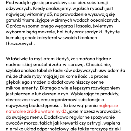
Pod wodą kryje się prawdziwy skarbiec substancji
odżywczych. Kiedy analizujemy, w jakich rybach jest
najwięcej witaminy d3, na prowadzenie wysuwają się
gatunki tłuste, żyjące w zimnych wodach oceanicznych.
Oprócz wspomnianego węgorza i łososia, świetnym
wyborem będą makrele, halibuty oraz sardynki. Ryby te
kumulują cholekalcyferol w swoich tkankach
tłuszczowych.
Właściwie to myślałem kiedyś, że smażona flądra z
nadmorskiej smażalni załatwi sprawę. Chociaż nie,
szybka analiza tabel składników odżywczych uświadomiła
mi, że chude ryby mają jej znikome ilości, a proces
głębokiego smażenia dodatkowo niszczy cenne
mikroelementy. Dlatego o wiele lepszym rozwiązaniem
jest pieczenie lub duszenie ryb. Wybierając te produkty,
dostarczasz swojemu organizmowi substancje o
najwyższej biodostępności. To bez wątpienia
najlepsze
naturalne źródła witaminy d3
, jakie możesz wprowadzić
do swojego menu. Dodatkowo regularne spożywanie
owoców morza, takich jak krewetki czy ostrygi, wspiera
nie tylko układ odpornościowy, ale także tarczycę dzięki