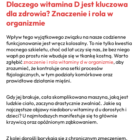
Dlaczego witamina D jest kluczowa
dla zdrowia? Znaczenie i rola w
organizmie
Wpływ tego wyjątkowego związku na nasze codzienne
funkcjonowanie jest wręcz kolosalny. To nie tylko kwestia
mocnego szkieletu, choć od lat uczy się nas, że bez niego
wapń po prostu nie wbuduje się w tkankę kostną. Warto
zgłębić
znaczenie i rola witaminy d w organizmie
, aby
zrozumieć, że kontroluje ona setki procesów
fizjologicznych, w tym podziały komórkowe oraz
prawidłowe działanie mięśni.
Gdy jej brakuje, cała skomplikowana maszyna, jaką jest
ludzkie ciało, zaczyna drastycznie zwalniać. Jakie są
najczęstsze objawy niedoboru witaminy d u dorosłych i
dzieci? U najmłodszych manifestuje się to głównie
krzywicą oraz opóźnionym ząbkowaniem.
Z kolei dorośli borykają się z chronicznym zmęczeniem,