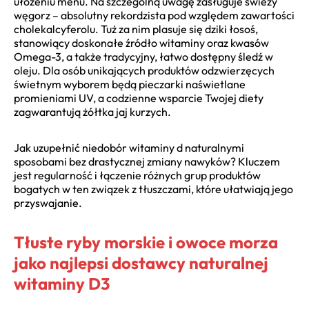
ułożeniu menu. Na szczególną uwagę zasługuje świeży
węgorz – absolutny rekordzista pod względem zawartości
cholekalcyferolu. Tuż za nim plasuje się dziki łosoś,
stanowiący doskonałe źródło witaminy oraz kwasów
Omega-3, a także tradycyjny, łatwo dostępny śledź w
oleju. Dla osób unikających produktów odzwierzęcych
świetnym wyborem będą pieczarki naświetlane
promieniami UV, a codzienne wsparcie Twojej diety
zagwarantują żółtka jaj kurzych.
Jak uzupełnić niedobór witaminy d naturalnymi
sposobami bez drastycznej zmiany nawyków? Kluczem
jest regularność i łączenie różnych grup produktów
bogatych w ten związek z tłuszczami, które ułatwiają jego
przyswajanie.
Tłuste ryby morskie i owoce morza
jako najlepsi dostawcy naturalnej
witaminy D3