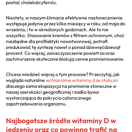
postać cholekalcyferolu.
Niestety, w naszym klimacie efektywne nasłonecznienie
występuje jedynie przez kilka miesięcy w roku, od maja do
września, i to w określonych godzinach. Ale to nie
wszystko. Stosowanie kremów z filtrem ochronnym, choć
niezbędne dla profilaktyki nowotworowej, potrafi
zredukować tę syntezę nawet o ponad dziewięćdziesiąt
procent. Co więcej, zanieczyszczenie powietrza oraz
zachmurzenie skutecznie blokują cenne promieniowanie.
Chcesz wiedzieć więcej o tym procesie? Przeczytaj, jak
wygląda naturalne
wchlanianie witaminy d ze słońca
i
dlaczego sama ekspozycja na promienie słoneczne w
naszej szerokości geograficznej rzadko bywa
wystarczająca do pokrycia całorocznego
zapotrzebowania organizmu.
Najbogatsze źródła witaminy D w
jedzeniu oraz co powinno trafić na