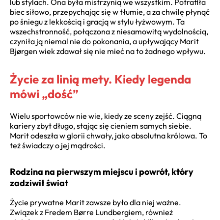
lub stylach. Ona była mistrzynią we wszystkim. Potrafiła
biec siłowo, przepychając się w tłumie, a za chwilę płynąć
po śniegu z lekkością i gracją w stylu łyżwowym. Ta
wszechstronność, połączona z niesamowitą wydolnością,
czyniła ją niemal nie do pokonania, a upływający Marit
Bjørgen wiek zdawał się nie mieć na to żadnego wpływu.
Życie za linią mety. Kiedy legenda
mówi „dość”
Wielu sportowców nie wie, kiedy ze sceny zejść. Ciągną
kariery zbyt długo, stając się cieniem samych siebie.
Marit odeszła w glorii chwały, jako absolutna królowa. To
też świadczy o jej mądrości.
Rodzina na pierwszym miejscu i powrót, który
zadziwił świat
Życie prywatne Marit zawsze było dla niej ważne.
Związek z Fredem Børre Lundbergiem, również