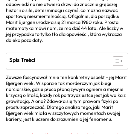
odpowiedź na nie otwiera drzwi do znacznie głębszej
historii o sile, determinacji i czymś, co można nazwać
sportową nieśmiertelnością. Oficjalnie, dla porządku:
Marit Bjørgen urodziła się 21 marca 1980 roku. Prosta
matematyka mówi nam, że ma dziś 44 lata. Ale liczby w
jej przypadku to tylko tło dla opowieści, która wykracza
daleko poza daty.
Spis Treści
Zawsze fascynował mnie ten konkretny aspekt – jej Marit
Bjørgen wiek. W sporcie tak morderczym jak biegi
narciarskie, gdzie płuca płoną żywym ogniem a mięśnie
krzyczą o litość, każdy rok po trzydziestce jest jak walka z
grawitacją. A ona? Zdawała się tym prawom fizyki po
prostu zaprzeczać. Dlatego analiza tego, jaki Marit
Bjørgen wiek miała w szczytowych momentach swojej
kariery, jest kluczem do zrozumienia jej fenomenu.