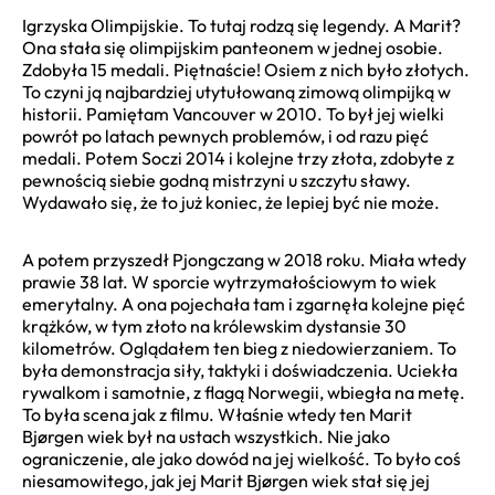
Igrzyska Olimpijskie. To tutaj rodzą się legendy. A Marit?
Ona stała się olimpijskim panteonem w jednej osobie.
Zdobyła 15 medali. Piętnaście! Osiem z nich było złotych.
To czyni ją najbardziej utytułowaną zimową olimpijką w
historii. Pamiętam Vancouver w 2010. To był jej wielki
powrót po latach pewnych problemów, i od razu pięć
medali. Potem Soczi 2014 i kolejne trzy złota, zdobyte z
pewnością siebie godną mistrzyni u szczytu sławy.
Wydawało się, że to już koniec, że lepiej być nie może.
A potem przyszedł Pjongczang w 2018 roku. Miała wtedy
prawie 38 lat. W sporcie wytrzymałościowym to wiek
emerytalny. A ona pojechała tam i zgarnęła kolejne pięć
krążków, w tym złoto na królewskim dystansie 30
kilometrów. Oglądałem ten bieg z niedowierzaniem. To
była demonstracja siły, taktyki i doświadczenia. Uciekła
rywalkom i samotnie, z flagą Norwegii, wbiegła na metę.
To była scena jak z filmu. Właśnie wtedy ten Marit
Bjørgen wiek był na ustach wszystkich. Nie jako
ograniczenie, ale jako dowód na jej wielkość. To było coś
niesamowitego, jak jej Marit Bjørgen wiek stał się jej