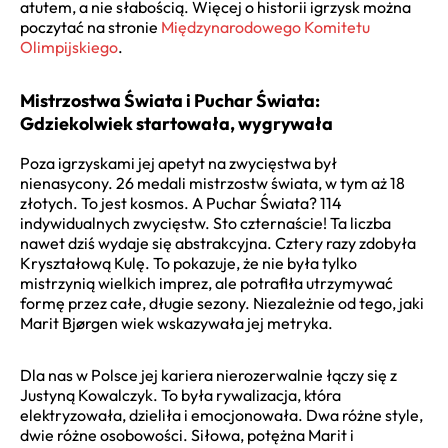
atutem, a nie słabością. Więcej o historii igrzysk można
poczytać na stronie
Międzynarodowego Komitetu
Olimpijskiego
.
Mistrzostwa Świata i Puchar Świata:
Gdziekolwiek startowała, wygrywała
Poza igrzyskami jej apetyt na zwycięstwa był
nienasycony. 26 medali mistrzostw świata, w tym aż 18
złotych. To jest kosmos. A Puchar Świata? 114
indywidualnych zwycięstw. Sto czternaście! Ta liczba
nawet dziś wydaje się abstrakcyjna. Cztery razy zdobyła
Kryształową Kulę. To pokazuje, że nie była tylko
mistrzynią wielkich imprez, ale potrafiła utrzymywać
formę przez całe, długie sezony. Niezależnie od tego, jaki
Marit Bjørgen wiek wskazywała jej metryka.
Dla nas w Polsce jej kariera nierozerwalnie łączy się z
Justyną Kowalczyk. To była rywalizacja, która
elektryzowała, dzieliła i emocjonowała. Dwa różne style,
dwie różne osobowości. Siłowa, potężna Marit i