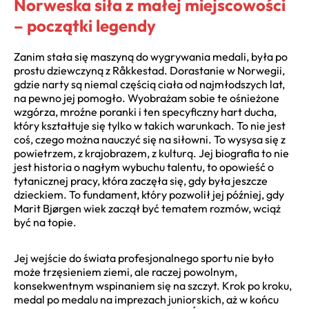
Norweska siła z małej miejscowości
– początki legendy
Zanim stała się maszyną do wygrywania medali, była po
prostu dziewczyną z Råkkestad. Dorastanie w Norwegii,
gdzie narty są niemal częścią ciała od najmłodszych lat,
na pewno jej pomogło. Wyobrażam sobie te ośnieżone
wzgórza, mroźne poranki i ten specyficzny hart ducha,
który kształtuje się tylko w takich warunkach. To nie jest
coś, czego można nauczyć się na siłowni. To wysysa się z
powietrzem, z krajobrazem, z kulturą. Jej biografia to nie
jest historia o nagłym wybuchu talentu, to opowieść o
tytanicznej pracy, która zaczęła się, gdy była jeszcze
dzieckiem. To fundament, który pozwolił jej później, gdy
Marit Bjørgen wiek zaczął być tematem rozmów, wciąż
być na topie.
Jej wejście do świata profesjonalnego sportu nie było
może trzęsieniem ziemi, ale raczej powolnym,
konsekwentnym wspinaniem się na szczyt. Krok po kroku,
medal po medalu na imprezach juniorskich, aż w końcu