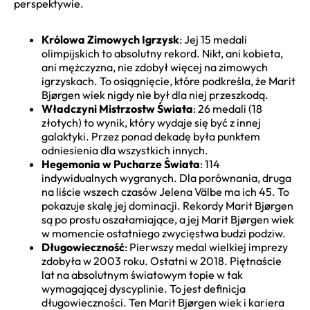
perspektywie.
Królowa Zimowych Igrzysk
: Jej 15 medali
olimpijskich to absolutny rekord. Nikt, ani kobieta,
ani mężczyzna, nie zdobył więcej na zimowych
igrzyskach. To osiągnięcie, które podkreśla, że Marit
Bjørgen wiek nigdy nie był dla niej przeszkodą.
Władczyni Mistrzostw Świata
: 26 medali (18
złotych) to wynik, który wydaje się być z innej
galaktyki. Przez ponad dekadę była punktem
odniesienia dla wszystkich innych.
Hegemonia w Pucharze Świata
: 114
indywidualnych wygranych. Dla porównania, druga
na liście wszech czasów Jelena Välbe ma ich 45. To
pokazuje skalę jej dominacji. Rekordy Marit Bjørgen
są po prostu oszałamiające, a jej Marit Bjørgen wiek
w momencie ostatniego zwycięstwa budzi podziw.
Długowieczność
: Pierwszy medal wielkiej imprezy
zdobyła w 2003 roku. Ostatni w 2018. Piętnaście
lat na absolutnym światowym topie w tak
wymagającej dyscyplinie. To jest definicja
długowieczności. Ten Marit Bjørgen wiek i kariera