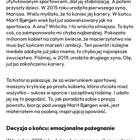
utytułowanym sportowcem, dał jej stabilizację. A potem
przyszły dzieci. W 2015 roku urodziła pierwszego syna,
Mariusa. Wielu myślało, że to koniec jej kariery. W końcu
Marit Bjørgen wiek był już zaawansowany jak na
sportowca. A ona? Wróciła. I to wróciła silniejsza. To było
coś, co zaimponowało mi chyba najbardziej. Pokazała
milionom kobiet na całym świecie, że macierzyństwo nie
musi być końcem marzeń i ambicji. Ten powrót i kolejne
medale zdobyte już jako mama, to chyba jej największe
zwycięstwo. Później, w 2019, urodziła drugiego syna, Olę,
już po zakończeniu kariery.
Ta historia pokazuje, że za wizerunkiem sportowej
maszyny kryła się po prostu kobieta, która chciała mieć
wszystko – sukces w sporcie i szczęśliwą rodzinę. I udało
jej się to pogodzić. To, jak poradziła sobie z presją
powrotu, biorąc pod uwagę Marit Bjørgen wiek, jest
materiałem na osobną, inspirującą opowieść.
Decyzja o końcu: emocjonalne pożegnanie