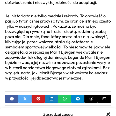
doświadczenia i niezwykłej zdolności do adaptacji.
Jej historia to nie tylko medale i rekordy. To opowieść o
pasji, o tytanicznej pracy i o tym, że granice istnieją często
tylko w naszych głowach. Pokazała, że można być
bezwzględną rywalką na trasie i ciepłą, rodzinną osobą
poza nią. Dla mnie, fana, który przez lata z nią „walczył”,
kibicując jej przeciwniczce, stała się ostatecznie
symbolem sportowej wielkości. To niesamowite, jak wiele
osiągnęła, a przecież jej Marit Bjørgen wiek wcale nie
zapowiadał tak długiej dominacji. Legenda Marit Bjørgen
będzie trwać, a jej nazwisko na zawsze pozostanie wyryte
w historii narciarstwa biegowego złotymi zgłoskami. Bez
względu na to, jaki Marit Bjørgen wiek wskaże kalendarz
w przyszłości, jej dziedzictwo jest wieczne.
PREVIOUS
Zarządzaj zgodą