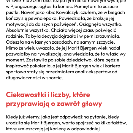
W kwietniu 2018 roku, tuż po tym niesamowitym występie
w Pjongczangu, ogłosiła koniec. Pamiętam to uczucie
pustki. Nawet jako kibic Kowalczyk, czułem, że w biegach
kończy się pewna epoka. Powiedziała, że brakuje jej
motywacji do dalszych poświęceń. Osiągnęła wszystko.
Absolutnie wszystko. Chciała więcej czasu poświęcić
rodzinie. To była decyzja dojrzała i w pełni zrozumiała.
Odeszła na własnych zasadach, na samym szczycie.
Mimo że wielu uważało, że jej Marit Bjørgen wiek nadal
pozwalałby na rywalizację, ona wiedziała, że to właściwy
moment. Zostawiła po sobie dziedzictwo, które będzie
inspirować pokolenia, a jej Marit Bjørgen wiek i kariera
sportowa stały się przedmiotem analiz ekspertów od
długowieczności w sporcie.
Ciekawostki i liczby, które
przyprawiają o zawrót głowy
Kiedy już wiemy, jaka jest odpowiedź na pytanie, kiedy
urodziła się Marit Bjørgen, warto spojrzeć na kilka faktów,
które umieszczają jej karierę w odpowiedniej