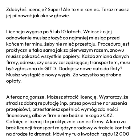
Zdobyłeś licencję? Super! Ale to nie koniec. Teraz musisz
jej pilnować jak oka w głowie.
Licencja wygasa po 5 lub 10 latach. Wniosek o jej
odnowienie musisz złożyć co najmniej miesiąc przed
końcem terminu, żeby nie mieć przestoju. Procedura jest
praktycznie taka sama jak za pierwszym razem, znowu
musisz pokazać wszystkie papiery. Każda zmiana danych
firmy, adresu, czy osoby zarządzającej transportem, musi
być zgłoszona do GITD. Dodajesz nowe auto do floty?
Musisz wystąpić o nowy wypis. Za wszystko są drobne
opłaty.
A teraz najgorsze. Możesz stracić licencję. Wystarczy, że
stracisz dobrą reputację (np. przez poważne naruszenia
przepisów), przestaniesz spełniać wymóg zdolności
finansowej, albo w firmie nie będzie nikogo z CKZ.
Cofnięcie licencji to praktycznie koniec firmy. A kara za
brak licencji transport międzynarodowy w trakcie kontroli
na drodze to dramat. Mówimy tu o kwotach rzędu 12 000