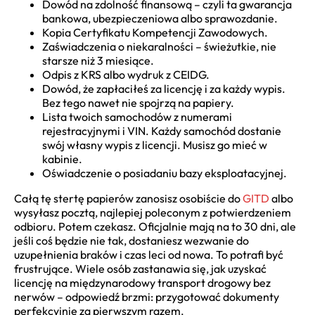
Dowód na zdolność finansową – czyli ta gwarancja
bankowa, ubezpieczeniowa albo sprawozdanie.
Kopia Certyfikatu Kompetencji Zawodowych.
Zaświadczenia o niekaralności – świeżutkie, nie
starsze niż 3 miesiące.
Odpis z KRS albo wydruk z CEIDG.
Dowód, że zapłaciłeś za licencję i za każdy wypis.
Bez tego nawet nie spojrzą na papiery.
Lista twoich samochodów z numerami
rejestracyjnymi i VIN. Każdy samochód dostanie
swój własny wypis z licencji. Musisz go mieć w
kabinie.
Oświadczenie o posiadaniu bazy eksploatacyjnej.
Całą tę stertę papierów zanosisz osobiście do
GITD
albo
wysyłasz pocztą, najlepiej poleconym z potwierdzeniem
odbioru. Potem czekasz. Oficjalnie mają na to 30 dni, ale
jeśli coś będzie nie tak, dostaniesz wezwanie do
uzupełnienia braków i czas leci od nowa. To potrafi być
frustrujące. Wiele osób zastanawia się, jak uzyskać
licencję na międzynarodowy transport drogowy bez
nerwów – odpowiedź brzmi: przygotować dokumenty
perfekcyjnie za pierwszym razem.