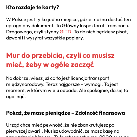
Kto rozdaje te karty?
W Polsce jest tylko jedno miejsce, gdzie można dostać ten
upragniony dokument. To Główny Inspektorat Transportu
Drogowego, czyli słynny
GITD
. To do nich będziesz pisał,
dzwonił i wysyłał wszystkie papiery.
Mur do przebicia, czyli co musisz
mieć, żeby w ogóle zacząć
No dobrze, wiesz już co to jest licencja transport
międzynarodowy. Teraz najgorsze – wymogi. To jest
moment, w którym wielu odpada. Ale spokojnie, da się to
ogarnąć.
Pokaż, że masz pieniądze – Zdolność finansowa
Urząd chce mieć pewność, że nie zbankrutujesz po
pierwszej awarii. Musisz udowodnić, że masz kasę na
prowadzenie biznesu. Te kwoty są sztywne: 9000 euro na