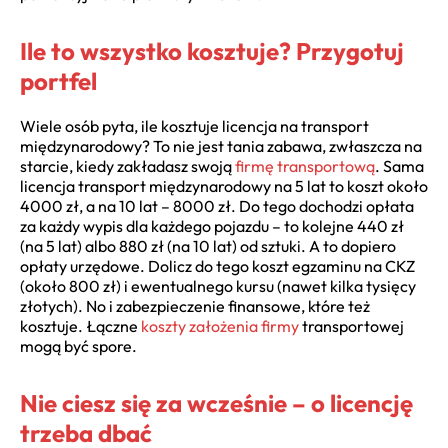
Ile to wszystko kosztuje? Przygotuj
portfel
Wiele osób pyta, ile kosztuje licencja na transport
międzynarodowy? To nie jest tania zabawa, zwłaszcza na
starcie, kiedy zakładasz swoją
firmę transportową
. Sama
licencja transport międzynarodowy na 5 lat to koszt około
4000 zł, a na 10 lat – 8000 zł. Do tego dochodzi opłata
za każdy wypis dla każdego pojazdu – to kolejne 440 zł
(na 5 lat) albo 880 zł (na 10 lat) od sztuki. A to dopiero
opłaty urzędowe. Dolicz do tego koszt egzaminu na CKZ
(około 800 zł) i ewentualnego kursu (nawet kilka tysięcy
złotych). No i zabezpieczenie finansowe, które też
kosztuje. Łączne
koszty założenia firmy
transportowej
mogą być spore.
Nie ciesz się za wcześnie – o licencję
trzeba dbać