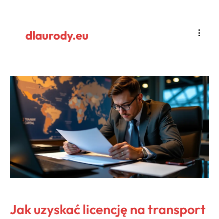
dlaurody.eu
Jak uzyskać licencję na transport