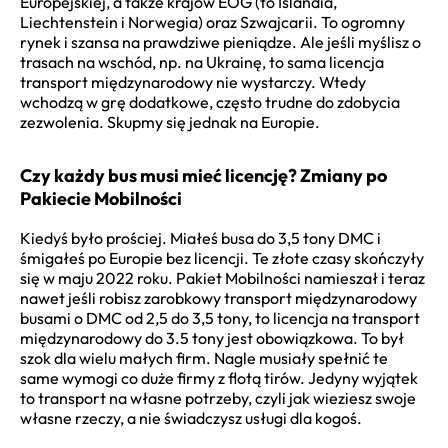
Europejskiej, a także krajów EOG (to Islandia,
Liechtenstein i Norwegia) oraz Szwajcarii. To ogromny
rynek i szansa na prawdziwe pieniądze. Ale jeśli myślisz o
trasach na wschód, np. na Ukrainę, to sama licencja
transport międzynarodowy nie wystarczy. Wtedy
wchodzą w grę dodatkowe, często trudne do zdobycia
zezwolenia. Skupmy się jednak na Europie.
Czy każdy bus musi mieć licencję? Zmiany po
Pakiecie Mobilności
Kiedyś było prościej. Miałeś busa do 3,5 tony DMC i
śmigałeś po Europie bez licencji. Te złote czasy skończyły
się w maju 2022 roku. Pakiet Mobilności namieszał i teraz
nawet jeśli robisz zarobkowy transport międzynarodowy
busami o DMC od 2,5 do 3,5 tony, to licencja na transport
międzynarodowy do 3.5 tony jest obowiązkowa. To był
szok dla wielu małych firm. Nagle musiały spełnić te
same wymogi co duże firmy z flotą tirów. Jedyny wyjątek
to transport na własne potrzeby, czyli jak wieziesz swoje
własne rzeczy, a nie świadczysz usługi dla kogoś.