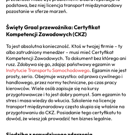
podstawa, bez niej licencja transport międzynarodowy
pozostanie w sferze marzeń.
Święty Graal przewoźnika: Certyfikat
Kompetencji Zawodowych (CKZ)
To jest absolutna konieczność. Ktoś w twojej firmie – ty
albo zatrudniony menedżer – musi mieć Certyfikat
Kompetencji Zawodowych. To dokument bez którego ani
rusz. Zdobywa się go, zdając państwowy egzamin w
Instytucie Transportu Samochodowego
. Egzamin nie jest
prosty, serio. Obejmuje wszystko: od prawa cywilnego i
handlowego, przez normy techniczne, po czas pracy
kierowców. Wiele osób zapisuje się na kursy
przygotowawcze i to jest dobry pomysł. Sam egzamin to
stres i masa wiedzy do wkucia. Szkolenie na licencję
transport międzynarodowy często skupia się właśnie na
przygotowaniu do CKZ. Posiadanie tego certyfikatu to
dowód, że wiesz jak prowadzić ten biznes legalnie.
Siedziba z prawdziwego zdarzenia