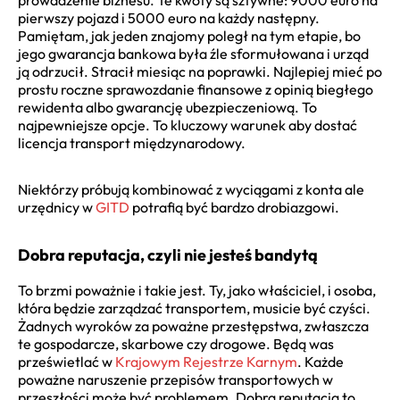
pierwszy pojazd i 5000 euro na każdy następny.
Pamiętam, jak jeden znajomy poległ na tym etapie, bo
jego gwarancja bankowa była źle sformułowana i urząd
ją odrzucił. Stracił miesiąc na poprawki. Najlepiej mieć po
prostu roczne sprawozdanie finansowe z opinią biegłego
rewidenta albo gwarancję ubezpieczeniową. To
najpewniejsze opcje. To kluczowy warunek aby dostać
licencja transport międzynarodowy.
Niektórzy próbują kombinować z wyciągami z konta ale
urzędnicy w
GITD
potrafią być bardzo drobiazgowi.
Dobra reputacja, czyli nie jesteś bandytą
To brzmi poważnie i takie jest. Ty, jako właściciel, i osoba,
która będzie zarządzać transportem, musicie być czyści.
Żadnych wyroków za poważne przestępstwa, zwłaszcza
te gospodarcze, skarbowe czy drogowe. Będą was
prześwietlać w
Krajowym Rejestrze Karnym
. Każde
poważne naruszenie przepisów transportowych w
przeszłości może być problemem. Dobra reputacja to