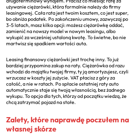
długoterminowy wynajem. Płacisz co miesiąc ratę za
używanie ciężarówki, która formalnie należy do firmy
leasingowej. Cała rata jest twoim kosztem, co jest super,
bo obniża podatek. Po zakończeniu umowy, zazwyczaj po
3-5 latach, masz kilka opcji: możesz ciężarówkę oddać,
zamienić na nowszy model w nowym leasingu, albo
wykupić za wcześniej ustaloną kwotę. To świetne, bo nie
martwisz się spadkiem wartości auta.
Leasing finansowy ciężarówki jest trochę inny. To już
bardziej przypomina zakup na raty. Ciężarówka od razu
wchodzi do majątku twojej firmy, ty ją amortyzujesz, czyli
wrzucasz w koszty jej zużycie. VAT płacisz z góry za
całość, a nie w ratach. Po spłacie ostatniej raty auto
automatycznie staje się twoją własnością, bez żadnego
wykupu. To opcja dla tych, którzy od początku wiedzą, że
chcą zatrzymać pojazd na stałe.
Zalety, które naprawdę poczułem na
własnej skórze