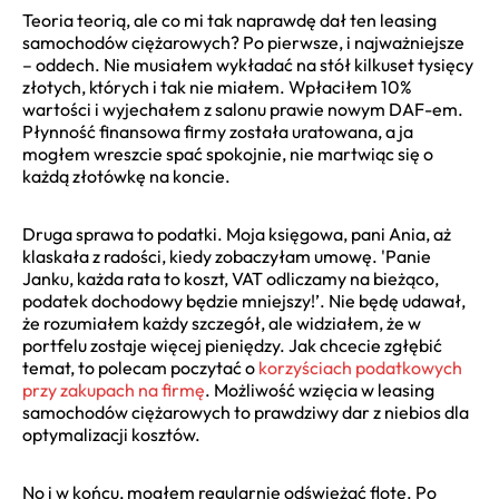
Teoria teorią, ale co mi tak naprawdę dał ten leasing
samochodów ciężarowych? Po pierwsze, i najważniejsze
– oddech. Nie musiałem wykładać na stół kilkuset tysięcy
złotych, których i tak nie miałem. Wpłaciłem 10%
wartości i wyjechałem z salonu prawie nowym DAF-em.
Płynność finansowa firmy została uratowana, a ja
mogłem wreszcie spać spokojnie, nie martwiąc się o
każdą złotówkę na koncie.
Druga sprawa to podatki. Moja księgowa, pani Ania, aż
klaskała z radości, kiedy zobaczyłam umowę. 'Panie
Janku, każda rata to koszt, VAT odliczamy na bieżąco,
podatek dochodowy będzie mniejszy!’. Nie będę udawał,
że rozumiałem każdy szczegół, ale widziałem, że w
portfelu zostaje więcej pieniędzy. Jak chcecie zgłębić
temat, to polecam poczytać o
korzyściach podatkowych
przy zakupach na firmę
. Możliwość wzięcia w leasing
samochodów ciężarowych to prawdziwy dar z niebios dla
optymalizacji kosztów.
No i w końcu, mogłem regularnie odświeżać flotę. Po