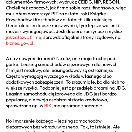
dokumentów firmowych: wydruk z CEIDG, NIP, REGON.
Chcieli też zobaczyć, jak firma sobie radzi finansowo, więc
musiałem dostarczyć PIT za ostatni rok i Książkę
Przychodów i Rozchodów z ostatnich kilku miesięcy.
Generalnie, im lepsze masz wyniki, tym lepsze warunki
możesz wynegocjować. Jeśli dopiero zaczynasz i myślisz
jak założyć firmę
, sprawdź oficjalne strony rządowe, np.
biznes.gov.pl
.
A co z nowymi firmami? No cóż, one mają trochę pod
górkę. Leasing samochodów ciężarowych dla nowych
firm jest możliwy, ale leasingodawcy są ostrożniejsi.
Często wymagają wyższego wkładu własnego albo
dodatkowych zabezpieczeń. To zrozumiałe, bo dla nich to
większe ryzyko. Podobnie jest z przedsiębiorcami na JDG.
Leasing samochodu ciężarowego dla JDG jest bardzo
popularny, ale twoja osobista historia kredytowa,
sprawdzana np. w
BIK
, ma ogromne znaczenie.
No i marzenie każdego – leasing samochodów
ciężarowych bez wkładu własnego. Tak, to istnieje. Ale