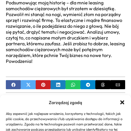
Podsumowując moją historię – dla mnie leasing
samochodów ciężarowych był strzałem w dziesiątkę.
Pozwolił mi stanąć na nogi, wymienić złom na porządny
sprzęt i rozwinąć firmę. To elastyczne i mądre finansowo
rozwiązanie, o ile podejdziesz do niego z głową. Nie bój
się pytać, drążyć tematu i negocjować. Analizuj umowy,
czytaj to, co napisane małym druczkiem i wybierz
partnera, któremu zaufasz. Jeśli zrobisz to dobrze, leasing
samochodów ciężarowych może być potężnym
narzędziem, które pchnie Twój biznes na nowe tory.
Powodzenia!
PREVIOUS
Zarządzaj zgodą
Własna działalność L4 w ciąży kalkulator:
Aby zapewnić jak najlepsze wrażenia, korzystamy z technologii, takich jak
Przewodnik i Obliczenia
pliki cookie, do przechowywania i/lub uzyskiwania dostępu do informacji o
urządzeniu. Zgoda na te technologie pozwoli nam przetwarzać dane, takie
NEXT
jak zachowanie podczas przeglądania lub unikalne identyfikatory na tej