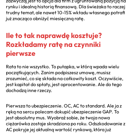
zazwyczaj jest to opcja dla firm z ugruntowaną pozycją na
rynku i idealną historią finansową. Dla świeżaka to raczej
trudny temat, ale nawet 10-15% wkładu własnego potrafi
już znacząco obniżyć miesięczną ratę.
Ile to tak naprawdę kosztuje?
Rozkładamy ratę na czynniki
pierwsze
Rata to nie wszystko. To pułapka, w którą wpada wielu
początkujących. Zanim podpiszesz umowę, musisz
zrozumieć, co się składa na całkowity koszt. Oczywiście,
jest kapitał do spłaty, jest oprocentowanie. Ale do tego
dochodzą inne rzeczy.
Pierwsza to ubezpieczenie. OC, AC to standard. Ale ja z
ręką na sercu polecam dokupić ubezpieczenie GAP. To
jest absolutny mus. Wyobraź sobie, że twoja nowa
ciężarówka zostaje skradziona po roku. Odszkodowanie z
AC pokryje jej aktualną wartość rynkową, która już