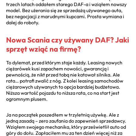
trzech latach oddałem starego DAF-a i wziąłem nowszy
model. Bez użerania się ze sprzedażą używanego auta,
bez negocjacji z marudnymi kupcami. Prosta wymiana i
dalej do roboty.
Nowa Scania czy używany DAF? Jaki
sprzęt wziąć na firmę?
To dylemat, przed którym staje każdy. Leasing nowych
ciężarówek kusi zapachem nowości, gwarancją i
pewnością, że nikt przed tobą nie katował silnika. Ale
rata… potrafi zwalić z nóg. Z kolei leasing samochodów
ciężarowych używanych to opcja bardziej budżetowa.
Niższa wartość pojazdu to niższa rata, co na start jest
ogromnym plusem.
Ja na początek poszedłem w trzyletnią używkę. Ale z
jedną zasadą – zero zaufania do zapewnień sprzedawcy.
Wziąłem swojego mechanika, który prześwietlił auto od
góry do dołu. Zapłaciłem mu za ten dzień więcej niż za