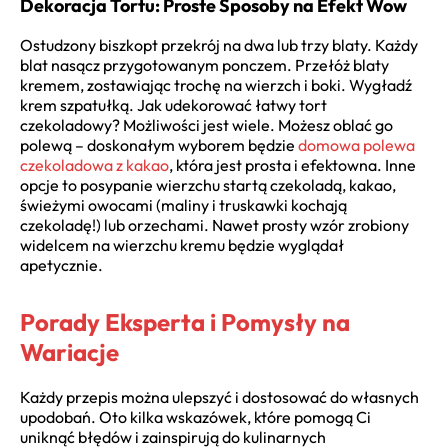
Dekoracja Tortu: Proste Sposoby na Efekt Wow
Ostudzony biszkopt przekrój na dwa lub trzy blaty. Każdy
blat nasącz przygotowanym ponczem. Przełóż blaty
kremem, zostawiając trochę na wierzch i boki. Wygładź
krem szpatułką. Jak udekorować łatwy tort
czekoladowy? Możliwości jest wiele. Możesz oblać go
polewą – doskonałym wyborem będzie
domowa polewa
czekoladowa z kakao
, która jest prosta i efektowna. Inne
opcje to posypanie wierzchu startą czekoladą, kakao,
świeżymi owocami (maliny i truskawki kochają
czekoladę!) lub orzechami. Nawet prosty wzór zrobiony
widelcem na wierzchu kremu będzie wyglądał
apetycznie.
Porady Eksperta i Pomysły na
Wariacje
Każdy przepis można ulepszyć i dostosować do własnych
upodobań. Oto kilka wskazówek, które pomogą Ci
uniknąć błędów i zainspirują do kulinarnych