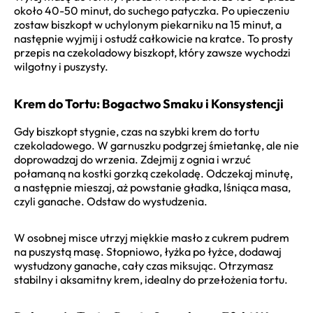
około 40-50 minut, do suchego patyczka. Po upieczeniu
zostaw biszkopt w uchylonym piekarniku na 15 minut, a
następnie wyjmij i ostudź całkowicie na kratce. To prosty
przepis na czekoladowy biszkopt, który zawsze wychodzi
wilgotny i puszysty.
Krem do Tortu: Bogactwo Smaku i Konsystencji
Gdy biszkopt stygnie, czas na szybki krem do tortu
czekoladowego. W garnuszku podgrzej śmietankę, ale nie
doprowadzaj do wrzenia. Zdejmij z ognia i wrzuć
połamaną na kostki gorzką czekoladę. Odczekaj minutę,
a następnie mieszaj, aż powstanie gładka, lśniąca masa,
czyli ganache. Odstaw do wystudzenia.
W osobnej misce utrzyj miękkie masło z cukrem pudrem
na puszystą masę. Stopniowo, łyżka po łyżce, dodawaj
wystudzony ganache, cały czas miksując. Otrzymasz
stabilny i aksamitny krem, idealny do przełożenia tortu.