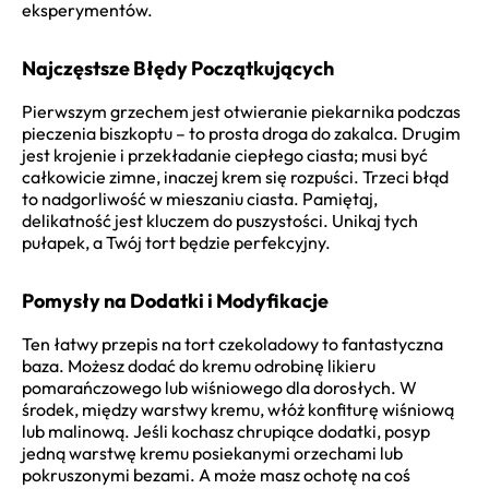
eksperymentów.
Najczęstsze Błędy Początkujących
Pierwszym grzechem jest otwieranie piekarnika podczas
pieczenia biszkoptu – to prosta droga do zakalca. Drugim
jest krojenie i przekładanie ciepłego ciasta; musi być
całkowicie zimne, inaczej krem się rozpuści. Trzeci błąd
to nadgorliwość w mieszaniu ciasta. Pamiętaj,
delikatność jest kluczem do puszystości. Unikaj tych
pułapek, a Twój tort będzie perfekcyjny.
Pomysły na Dodatki i Modyfikacje
Ten łatwy przepis na tort czekoladowy to fantastyczna
baza. Możesz dodać do kremu odrobinę likieru
pomarańczowego lub wiśniowego dla dorosłych. W
środek, między warstwy kremu, włóż konfiturę wiśniową
lub malinową. Jeśli kochasz chrupiące dodatki, posyp
jedną warstwę kremu posiekanymi orzechami lub
pokruszonymi bezami. A może masz ochotę na coś