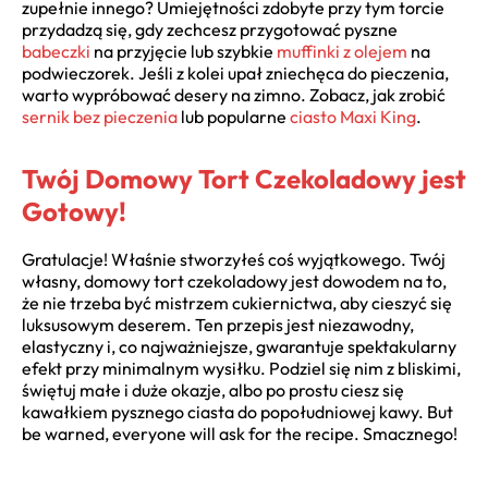
zupełnie innego? Umiejętności zdobyte przy tym torcie
przydadzą się, gdy zechcesz przygotować pyszne
babeczki
na przyjęcie lub szybkie
muffinki z olejem
na
podwieczorek. Jeśli z kolei upał zniechęca do pieczenia,
warto wypróbować desery na zimno. Zobacz, jak zrobić
sernik bez pieczenia
lub popularne
ciasto Maxi King
.
Twój Domowy Tort Czekoladowy jest
Gotowy!
Gratulacje! Właśnie stworzyłeś coś wyjątkowego. Twój
własny, domowy tort czekoladowy jest dowodem na to,
że nie trzeba być mistrzem cukiernictwa, aby cieszyć się
luksusowym deserem. Ten przepis jest niezawodny,
elastyczny i, co najważniejsze, gwarantuje spektakularny
efekt przy minimalnym wysiłku. Podziel się nim z bliskimi,
świętuj małe i duże okazje, albo po prostu ciesz się
kawałkiem pysznego ciasta do popołudniowej kawy. But
be warned, everyone will ask for the recipe. Smacznego!