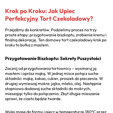
Krok po Kroku: Jak Upiec
Perfekcyjny Tort Czekoladowy?
Przejdźmy do konkretów. Podzielimy proces na trzy
proste etapy: przygotowanie biszkoptu, zrobienie kremu i
finalną dekorację. Ten domowy tort czekoladowy krok po
kroku to bułka z masłem.
Przygotowanie Biszkoptu: Sekrety Puszystości
Zacznij od przygotowania tortownicy – wysmaruj ją
masłem i oprósz mąką. W jednej misce połącz suche
składniki: mąkę, kakao, cukier, proszek do pieczenia. W
drugiej wymieszaj mokre: jajka, mleko, olej. Następnie
stopniowo dodawaj suche składniki do mokrych,
mieszając tylko do połączenia. Zbyt długie mieszanie
sprawi, że ciasto będzie twarde.
Wylej masę do formy i piecz w temperaturze 180°C przez