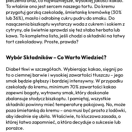
pieczenia oraz, co najważniejsze, wysokiej jakości kakao.
To właśnie ono jest sercem naszego tortu. Do kremu
przygotuj gorzką czekoladę, śmietankę kremówkę (30%
lub 36%), masło i odrobinę cukru pudru do smaku. Do
nasączenia biszkoptu wystarczy woda z cukrem i sokiem z
cytryny, ale świetnie sprawdzi się też słaba herbata lub
kawa. To kompletna lista, jeśli chodzi o składniki na łatwy
tort czekoladowy. Proste, prawda?
Wybór Składników – Co Warto Wiedzieć?
Diabeł tkwi w szczegółach. Wybierając kakao, sięgnij po
to o ciemnej barwie i wysokiej zawartości tłuszczu – jego
smak będzie głębszy i bardziej intensywny. W przypadku
czekolady do kremu, minimum 70% zawartości kakao
zapewni bogaty, wytrawny smak, który doskonale
zbalansuje słodycz biszkoptu. I pamiętaj, wszystkie
składniki powinny mieć temperaturę pokojową. No, może
poza śmietanką do kremu – ona musi być prosto z lodówki,
aby idealnie się ubiła. Właściwie, to kluczowa zasada, o
której łatwo zapomnieć, a która decyduje o sukcesie lub
porażce.