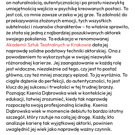
on naturalnością, autentycznością i po prostu niezwykłą
umiejętnością wejścia w psychikę kreowanych postaci. To
jest coś, co mnie zawsze urzeka w jej grze. Ta zdolność do
przekazywania złożonych emocji, tych wszystkich
subtelności i niuansów charakterów – to właśnie sprawiło,
że stała się jedną z najbardziej poszukiwanych aktorek
swojego pokolenia. Ta edukacja w renomowanej
Akademii Sztuk Teatralnych w Krakowie
dała jej
naprawdę solidne podstawy techniki aktorskiej. Ona z
powodzeniem to wykorzystuje w swojej niezwykle
różnorodnej karierze. Jej zaangażowanie w każdą rolę
jest widoczne, niezależnie od tego, czy jest to postać
główna, czy też mniej znaczący epizod. To ją wyróżnia. To
ciągłe dążenie do perfekcji, do autentyczności, to jest
klucz do jej sukcesu i trwałości w tej trudnej branży.
Poznając Ksenia Dąbrowska wiek w kontekście jej
edukacji, łatwiej zrozumieć, kiedy tak naprawdę
rozpoczęła swoją profesjonalną ścieżkę. Ksenia
Dąbrowska wiek w momencie debiutu to bardzo istotny
szczegół, który rzutuje na całą jej drogę. Każdy, kto
analizuje karierę tak wyjątkowej aktorki, powinien
uwzględnić jej wiek jako naprawdę ważny czynnik.