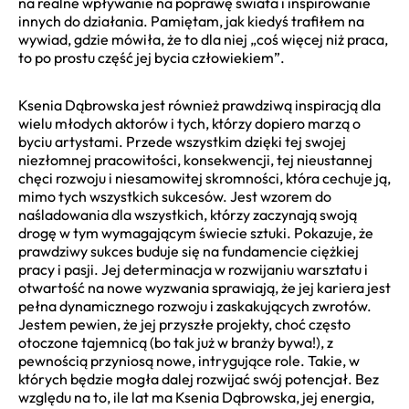
na realne wpływanie na poprawę świata i inspirowanie
innych do działania. Pamiętam, jak kiedyś trafiłem na
wywiad, gdzie mówiła, że to dla niej „coś więcej niż praca,
to po prostu część jej bycia człowiekiem”.
Ksenia Dąbrowska jest również prawdziwą inspiracją dla
wielu młodych aktorów i tych, którzy dopiero marzą o
byciu artystami. Przede wszystkim dzięki tej swojej
niezłomnej pracowitości, konsekwencji, tej nieustannej
chęci rozwoju i niesamowitej skromności, która cechuje ją,
mimo tych wszystkich sukcesów. Jest wzorem do
naśladowania dla wszystkich, którzy zaczynają swoją
drogę w tym wymagającym świecie sztuki. Pokazuje, że
prawdziwy sukces buduje się na fundamencie ciężkiej
pracy i pasji. Jej determinacja w rozwijaniu warsztatu i
otwartość na nowe wyzwania sprawiają, że jej kariera jest
pełna dynamicznego rozwoju i zaskakujących zwrotów.
Jestem pewien, że jej przyszłe projekty, choć często
otoczone tajemnicą (bo tak już w branży bywa!), z
pewnością przyniosą nowe, intrygujące role. Takie, w
których będzie mogła dalej rozwijać swój potencjał. Bez
względu na to, ile lat ma Ksenia Dąbrowska, jej energia,