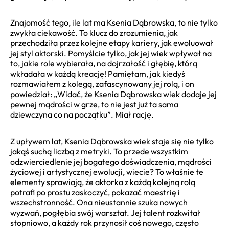
Znajomość tego, ile lat ma Ksenia Dąbrowska, to nie tylko
zwykła ciekawość. To klucz do zrozumienia, jak
przechodziła przez kolejne etapy kariery, jak ewoluował
jej styl aktorski. Pomyślcie tylko, jak jej wiek wpływał na
to, jakie role wybierała, na dojrzałość i głębię, którą
wkładała w każdą kreację! Pamiętam, jak kiedyś
rozmawiałem z kolegą, zafascynowany jej rolą, i on
powiedział: „Widać, że Ksenia Dąbrowska wiek dodaje jej
pewnej mądrości w grze, to nie jest już ta sama
dziewczyna co na początku”. Miał rację.
Z upływem lat, Ksenia Dąbrowska wiek staje się nie tylko
jakąś suchą liczbą z metryki. To przede wszystkim
odzwierciedlenie jej bogatego doświadczenia, mądrości
życiowej i artystycznej ewolucji, wiecie? To właśnie te
elementy sprawiają, że aktorka z każdą kolejną rolą
potrafi po prostu zaskoczyć, pokazać maestrię i
wszechstronność. Ona nieustannie szuka nowych
wyzwań, pogłębia swój warsztat. Jej talent rozkwitał
stopniowo, a każdy rok przynosił coś nowego, często