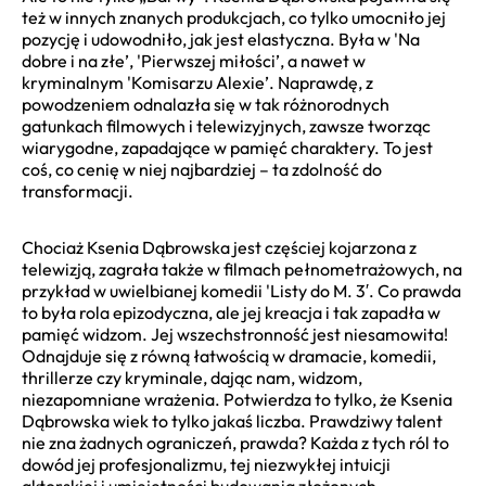
też w innych znanych produkcjach, co tylko umocniło jej
pozycję i udowodniło, jak jest elastyczna. Była w 'Na
dobre i na złe’, 'Pierwszej miłości’, a nawet w
kryminalnym 'Komisarzu Alexie’. Naprawdę, z
powodzeniem odnalazła się w tak różnorodnych
gatunkach filmowych i telewizyjnych, zawsze tworząc
wiarygodne, zapadające w pamięć charaktery. To jest
coś, co cenię w niej najbardziej – ta zdolność do
transformacji.
Chociaż Ksenia Dąbrowska jest częściej kojarzona z
telewizją, zagrała także w filmach pełnometrażowych, na
przykład w uwielbianej komedii 'Listy do M. 3′. Co prawda
to była rola epizodyczna, ale jej kreacja i tak zapadła w
pamięć widzom. Jej wszechstronność jest niesamowita!
Odnajduje się z równą łatwością w dramacie, komedii,
thrillerze czy kryminale, dając nam, widzom,
niezapomniane wrażenia. Potwierdza to tylko, że Ksenia
Dąbrowska wiek to tylko jakaś liczba. Prawdziwy talent
nie zna żadnych ograniczeń, prawda? Każda z tych ról to
dowód jej profesjonalizmu, tej niezwykłej intuicji
aktorskiej i umiejętności budowania złożonych,