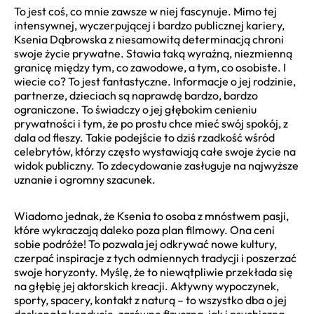
To jest coś, co mnie zawsze w niej fascynuje. Mimo tej
intensywnej, wyczerpującej i bardzo publicznej kariery,
Ksenia Dąbrowska z niesamowitą determinacją chroni
swoje życie prywatne. Stawia taką wyraźną, niezmienną
granicę między tym, co zawodowe, a tym, co osobiste. I
wiecie co? To jest fantastyczne. Informacje o jej rodzinie,
partnerze, dzieciach są naprawdę bardzo, bardzo
ograniczone. To świadczy o jej głębokim cenieniu
prywatności i tym, że po prostu chce mieć swój spokój, z
dala od fleszy. Takie podejście to dziś rzadkość wśród
celebrytów, którzy często wystawiają całe swoje życie na
widok publiczny. To zdecydowanie zasługuje na najwyższe
uznanie i ogromny szacunek.
Wiadomo jednak, że Ksenia to osoba z mnóstwem pasji,
które wykraczają daleko poza plan filmowy. Ona ceni
sobie podróże! To pozwala jej odkrywać nowe kultury,
czerpać inspiracje z tych odmiennych tradycji i poszerzać
swoje horyzonty. Myślę, że to niewątpliwie przekłada się
na głębię jej aktorskich kreacji. Aktywny wypoczynek,
sporty, spacery, kontakt z naturą – to wszystko dba o jej
doskonałą kondycję, zarówno fizyczną, jak i psychiczną.