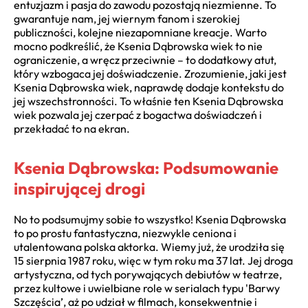
entuzjazm i pasja do zawodu pozostają niezmienne. To
gwarantuje nam, jej wiernym fanom i szerokiej
publiczności, kolejne niezapomniane kreacje. Warto
mocno podkreślić, że Ksenia Dąbrowska wiek to nie
ograniczenie, a wręcz przeciwnie – to dodatkowy atut,
który wzbogaca jej doświadczenie. Zrozumienie, jaki jest
Ksenia Dąbrowska wiek, naprawdę dodaje kontekstu do
jej wszechstronności. To właśnie ten Ksenia Dąbrowska
wiek pozwala jej czerpać z bogactwa doświadczeń i
przekładać to na ekran.
Ksenia Dąbrowska: Podsumowanie
inspirującej drogi
No to podsumujmy sobie to wszystko! Ksenia Dąbrowska
to po prostu fantastyczna, niezwykle ceniona i
utalentowana polska aktorka. Wiemy już, że urodziła się
15 sierpnia 1987 roku, więc w tym roku ma 37 lat. Jej droga
artystyczna, od tych porywających debiutów w teatrze,
przez kultowe i uwielbiane role w serialach typu 'Barwy
Szczęścia’, aż po udział w filmach, konsekwentnie i