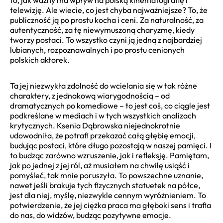
telewizję. Ale wiecie, co jest chyba najważniejsze? To, że
publiczność ją po prostu kocha i ceni. Za naturalność, za
autentyczność, za tę niewymuszoną charyzmę, kiedy
tworzy postaci. To wszystko czyni ją jedną z najbardziej
lubianych, rozpoznawalnych i po prostu cenionych
polskich aktorek.
Ta jej niezwykła zdolność do wcielania się w tak różne
charaktery, z jednakową wiarygodnością – od
dramatycznych po komediowe – to jest coś, co ciągle jest
podkreślane w mediach i w tych wszystkich analizach
krytycznych. Ksenia Dąbrowska niejednokrotnie
udowodniła, że potrafi przekazać całą głębię emocji,
budując postaci, które długo pozostają w naszej pamięci. I
to budząc zarówno wzruszenie, jak i refleksję. Pamiętam,
jak po jednej z jej ról, aż musiałem na chwilę usiąść i
pomyśleć, tak mnie poruszyła. To powszechne uznanie,
nawet jeśli brakuje tych fizycznych statuetek na półce,
jest dla niej, myślę, niezwykle cennym wyróżnieniem. To
potwierdzenie, że jej ciężka praca ma głęboki sens i trafia
do nas, do widzów, budząc pozytywne emocje.