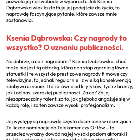
pozwala jej na swobodę w wyborach. Jak Ksenia
Dąbrowska wiek kształtuje jej podejście do życia, to
naprawdę fascynujące pytanie, które zawsze mnie
zastanawia.
Ksenia Dąbrowska: Czy nagrody to
wszystko? O uznaniu publiczności.
No dobrze, a co z nagrodami? Ksenia Dąbrowska, choć
może nie jest tą aktorką, która non stop zgarnia główne
statuetki i te wszystkie prestiżowe nagrody filmowe czy
telewizyjne, to jednak regularnie i z wielką konsekwencją
zdobywa uznanie. I to zarówno od krytyków, tych z branży,
jak i od nas, szerokiej publiczności. Za co? Za jej
niezaprzeczalny talent, za to, jak głęboko angażuje się w
każdą rolę, i za ten zawsze wysoki profesjonalizm.
Jej występy są naprawdę często doceniane w recenzjach.
Te liczne nominacje do Telekamer czy Orłów – to
przecież wyraźny dowód na jej wysoki poziom aktorski i
to, jak ważny ma wpływ na polską kinematografię i