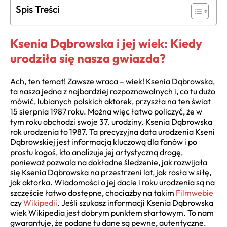
Spis Treści
Ksenia Dąbrowska i jej wiek: Kiedy
urodziła się nasza gwiazda?
Ach, ten temat! Zawsze wraca – wiek! Ksenia Dąbrowska,
ta nasza jedna z najbardziej rozpoznawalnych i, co tu dużo
mówić, lubianych polskich aktorek, przyszła na ten świat
15 sierpnia 1987 roku. Można więc łatwo policzyć, że w
tym roku obchodzi swoje 37. urodziny. Ksenia Dąbrowska
rok urodzenia to 1987. Ta precyzyjna data urodzenia Kseni
Dąbrowskiej jest informacją kluczową dla fanów i po
prostu kogoś, kto analizuje jej artystyczną drogę,
ponieważ pozwala na dokładne śledzenie, jak rozwijała
się Ksenia Dąbrowska na przestrzeni lat, jak rosła w siłę,
jak aktorka. Wiadomości o jej dacie i roku urodzenia są na
szczęście łatwo dostępne, chociażby na takim
Filmwebie
czy
Wikipedii
. Jeśli szukasz informacji Ksenia Dąbrowska
wiek Wikipedia jest dobrym punktem startowym. To nam
gwarantuje, że podane tu dane są pewne, autentyczne.