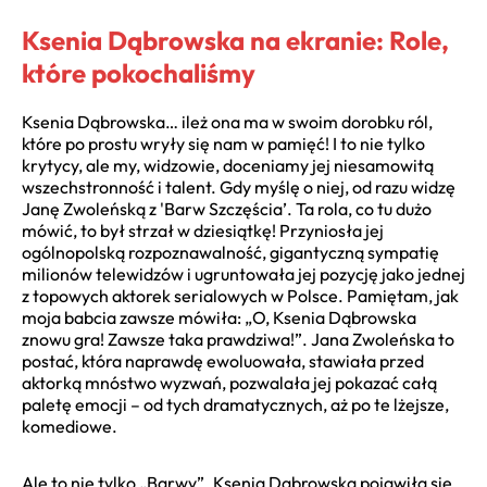
Ksenia Dąbrowska na ekranie: Role,
które pokochaliśmy
Ksenia Dąbrowska… ileż ona ma w swoim dorobku ról,
które po prostu wryły się nam w pamięć! I to nie tylko
krytycy, ale my, widzowie, doceniamy jej niesamowitą
wszechstronność i talent. Gdy myślę o niej, od razu widzę
Janę Zwoleńską z 'Barw Szczęścia’. Ta rola, co tu dużo
mówić, to był strzał w dziesiątkę! Przyniosła jej
ogólnopolską rozpoznawalność, gigantyczną sympatię
milionów telewidzów i ugruntowała jej pozycję jako jednej
z topowych aktorek serialowych w Polsce. Pamiętam, jak
moja babcia zawsze mówiła: „O, Ksenia Dąbrowska
znowu gra! Zawsze taka prawdziwa!”. Jana Zwoleńska to
postać, która naprawdę ewoluowała, stawiała przed
aktorką mnóstwo wyzwań, pozwalała jej pokazać całą
paletę emocji – od tych dramatycznych, aż po te lżejsze,
komediowe.
Ale to nie tylko „Barwy”. Ksenia Dąbrowska pojawiła się