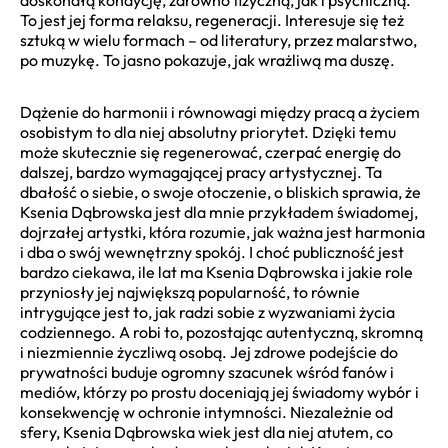
To jest jej forma relaksu, regeneracji. Interesuje się też
sztuką w wielu formach – od literatury, przez malarstwo,
po muzykę. To jasno pokazuje, jak wrażliwą ma duszę.
Dążenie do harmonii i równowagi między pracą a życiem
osobistym to dla niej absolutny priorytet. Dzięki temu
może skutecznie się regenerować, czerpać energię do
dalszej, bardzo wymagającej pracy artystycznej. Ta
dbałość o siebie, o swoje otoczenie, o bliskich sprawia, że
Ksenia Dąbrowska jest dla mnie przykładem świadomej,
dojrzałej artystki, która rozumie, jak ważna jest harmonia
i dba o swój wewnętrzny spokój. I choć publiczność jest
bardzo ciekawa, ile lat ma Ksenia Dąbrowska i jakie role
przyniosły jej największą popularność, to równie
intrygujące jest to, jak radzi sobie z wyzwaniami życia
codziennego. A robi to, pozostając autentyczną, skromną
i niezmiennie życzliwą osobą. Jej zdrowe podejście do
prywatności buduje ogromny szacunek wśród fanów i
mediów, którzy po prostu doceniają jej świadomy wybór i
konsekwencję w ochronie intymności. Niezależnie od
sfery, Ksenia Dąbrowska wiek jest dla niej atutem, co