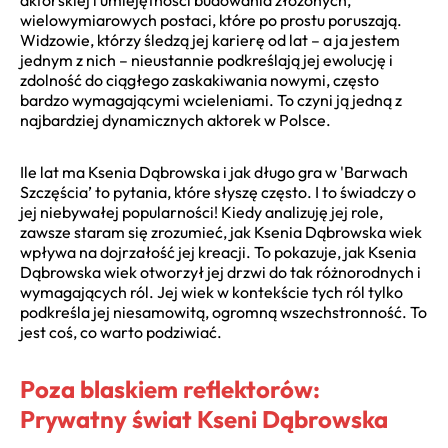
wielowymiarowych postaci, które po prostu poruszają.
Widzowie, którzy śledzą jej karierę od lat – a ja jestem
jednym z nich – nieustannie podkreślają jej ewolucję i
zdolność do ciągłego zaskakiwania nowymi, często
bardzo wymagającymi wcieleniami. To czyni ją jedną z
najbardziej dynamicznych aktorek w Polsce.
Ile lat ma Ksenia Dąbrowska i jak długo gra w 'Barwach
Szczęścia’ to pytania, które słyszę często. I to świadczy o
jej niebywałej popularności! Kiedy analizuję jej role,
zawsze staram się zrozumieć, jak Ksenia Dąbrowska wiek
wpływa na dojrzałość jej kreacji. To pokazuje, jak Ksenia
Dąbrowska wiek otworzył jej drzwi do tak różnorodnych i
wymagających ról. Jej wiek w kontekście tych ról tylko
podkreśla jej niesamowitą, ogromną wszechstronność. To
jest coś, co warto podziwiać.
Poza blaskiem reflektorów:
Prywatny świat Kseni Dąbrowska