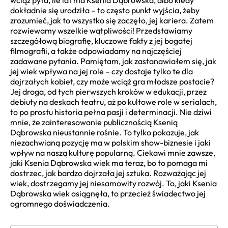
wciąż pyta, ile lat ma Ksenia Dąbrowska, albo kiedy
dokładnie się urodziła – to często punkt wyjścia, żeby
zrozumieć, jak to wszystko się zaczęło, jej kariera. Zatem
rozwiewamy wszelkie wątpliwości! Przedstawiamy
szczegółową biografię, kluczowe fakty z jej bogatej
filmografii, a także odpowiadamy na najczęściej
zadawane pytania. Pamiętam, jak zastanawiałem się, jak
jej wiek wpływa na jej role – czy dostaje tylko te dla
dojrzałych kobiet, czy może wciąż gra młodsze postacie?
Jej droga, od tych pierwszych kroków w edukacji, przez
debiuty na deskach teatru, aż po kultowe role w serialach,
to po prostu historia pełna pasji i determinacji. Nie dziwi
mnie, że zainteresowanie publicznością Ksenią
Dąbrowska nieustannie rośnie. To tylko pokazuje, jak
niezachwianą pozycję ma w polskim show-biznesie i jaki
wpływ na naszą kulturę popularną. Ciekawi mnie zawsze,
jaki Ksenia Dąbrowska wiek ma teraz, bo to pomaga mi
dostrzec, jak bardzo dojrzała jej sztuka. Rozważając jej
wiek, dostrzegamy jej niesamowity rozwój. To, jaki Ksenia
Dąbrowska wiek osiągnęła, to przecież świadectwo jej
ogromnego doświadczenia.