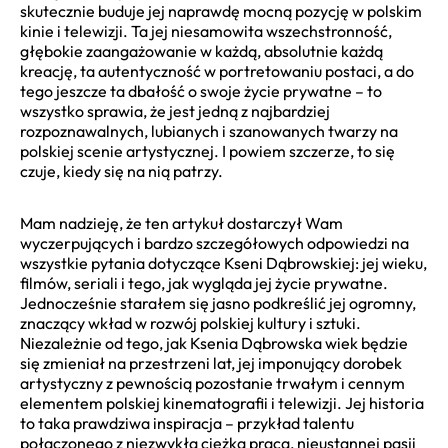
skutecznie buduje jej naprawdę mocną pozycję w polskim
kinie i telewizji. Ta jej niesamowita wszechstronność,
głębokie zaangażowanie w każdą, absolutnie każdą
kreację, ta autentyczność w portretowaniu postaci, a do
tego jeszcze ta dbałość o swoje życie prywatne – to
wszystko sprawia, że jest jedną z najbardziej
rozpoznawalnych, lubianych i szanowanych twarzy na
polskiej scenie artystycznej. I powiem szczerze, to się
czuje, kiedy się na nią patrzy.
Mam nadzieję, że ten artykuł dostarczył Wam
wyczerpujących i bardzo szczegółowych odpowiedzi na
wszystkie pytania dotyczące Kseni Dąbrowskiej: jej wieku,
filmów, seriali i tego, jak wygląda jej życie prywatne.
Jednocześnie starałem się jasno podkreślić jej ogromny,
znaczący wkład w rozwój polskiej kultury i sztuki.
Niezależnie od tego, jak Ksenia Dąbrowska wiek będzie
się zmieniał na przestrzeni lat, jej imponujący dorobek
artystyczny z pewnością pozostanie trwałym i cennym
elementem polskiej kinematografii i telewizji. Jej historia
to taka prawdziwa inspiracja – przykład talentu
połączonego z niezwykłą ciężką pracą, nieustannej pasji