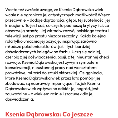
Warto też zwrócić uwagę, że Ksenia Dąbrowska wiek
wcale nie ogranicza jej artystycznych możliwości! Wręcz
przeciwnie – dodaje dojrzałości, głębi, tej subtelności jej
kreacjom. To jest coś, co często podnoszą krytycy i ci, co
obserwują branżę. Jej wkład w rozwój polskiego teatru i
telewizji jest po prostu niezaprzeczalny. Każda kolejna
rola tylko umacnia jej pozycję, inspirując zarówno
młodsze pokolenia aktorów, jak i tych bardziej
doświadczonych kolegów po fachu. Uczą się od niej,
czerpią z jej doświadczenia, pasji, z tej nieustannej chęci
rozwoju. Ksenia Dąbrowska jest żywym symbolem
konsekwencji, nieustannej pracy nad warsztatem i
prawdziwej miłości do sztuki aktorskiej. Osiągnięcia,
które Ksenia Dąbrowska wiek przez lata pomógł jej
zbudować, są naprawdę imponujące. To, jak Ksenia
Dąbrowska wiek wpływa na odbiór jej nagród, jest
zauważalne – z wiekiem rośnie i szacunek dla jej
doświadczenia.
Ksenia Dąbrowska: Co jeszcze