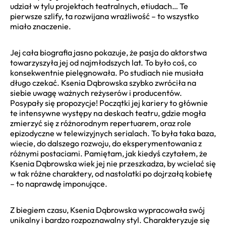
udział w tylu projektach teatralnych, etiudach… Te
pierwsze szlify, ta rozwijana wrażliwość – to wszystko
miało znaczenie.
Jej cała biografia jasno pokazuje, że pasja do aktorstwa
towarzyszyła jej od najmłodszych lat. To było coś, co
konsekwentnie pielęgnowała. Po studiach nie musiała
długo czekać. Ksenia Dąbrowska szybko zwróciła na
siebie uwagę ważnych reżyserów i producentów.
Posypały się propozycje! Początki jej kariery to głównie
te intensywne występy na deskach teatru, gdzie mogła
zmierzyć się z różnorodnym repertuarem, oraz role
epizodyczne w telewizyjnych serialach. To była taka baza,
wiecie, do dalszego rozwoju, do eksperymentowania z
różnymi postaciami. Pamiętam, jak kiedyś czytałem, że
Ksenia Dąbrowska wiek jej nie przeszkadza, by wcielać się
w tak różne charaktery, od nastolatki po dojrzałą kobietę
– to naprawdę imponujące.
Z biegiem czasu, Ksenia Dąbrowska wypracowała swój
unikalny i bardzo rozpoznawalny styl. Charakteryzuje się