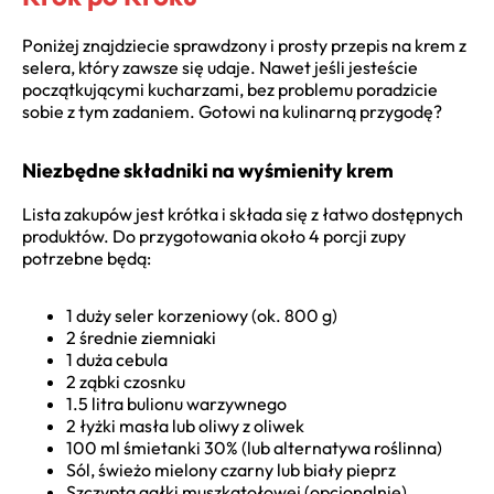
Poniżej znajdziecie sprawdzony i prosty przepis na krem z
selera, który zawsze się udaje. Nawet jeśli jesteście
początkującymi kucharzami, bez problemu poradzicie
sobie z tym zadaniem. Gotowi na kulinarną przygodę?
Niezbędne składniki na wyśmienity krem
Lista zakupów jest krótka i składa się z łatwo dostępnych
produktów. Do przygotowania około 4 porcji zupy
potrzebne będą:
1 duży seler korzeniowy (ok. 800 g)
2 średnie ziemniaki
1 duża cebula
2 ząbki czosnku
1.5 litra bulionu warzywnego
2 łyżki masła lub oliwy z oliwek
100 ml śmietanki 30% (lub alternatywa roślinna)
Sól, świeżo mielony czarny lub biały pieprz
Szczypta gałki muszkatołowej (opcjonalnie)