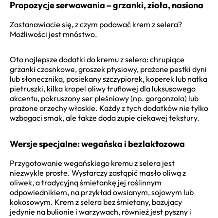
Propozycje serwowania – grzanki, zioła, nasiona
Zastanawiacie się, z czym podawać krem z selera?
Możliwości jest mnóstwo.
Oto najlepsze dodatki do kremu z selera: chrupiące
grzanki czosnkowe, groszek ptysiowy, prażone pestki dyni
lub słonecznika, posiekany szczypiorek, koperek lub natka
pietruszki, kilka kropel oliwy truflowej dla luksusowego
akcentu, pokruszony ser pleśniowy (np. gorgonzola) lub
prażone orzechy włoskie. Każdy z tych dodatków nie tylko
wzbogaci smak, ale także doda zupie ciekawej tekstury.
Wersje specjalne: wegańska i bezlaktozowa
Przygotowanie wegańskiego kremu z selera jest
niezwykle proste. Wystarczy zastąpić masło oliwą z
oliwek, a tradycyjną śmietankę jej roślinnym
odpowiednikiem, na przykład owsianym, sojowym lub
kokosowym. Krem z selera bez śmietany, bazujący
jedynie na bulionie i warzywach, również jest pyszny i