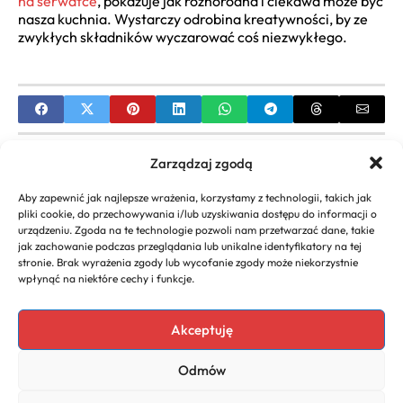
na serwatce
, pokazuje jak różnorodna i ciekawa może być
nasza kuchnia. Wystarczy odrobina kreatywności, by ze
zwykłych składników wyczarować coś niezwykłego.
PREVIOUS
Zarządzaj zgodą
Prosty przepis na napój cytrynowy z imbirem i
Aby zapewnić jak najlepsze wrażenia, korzystamy z technologii, takich jak
miodem (krok po kroku)
pliki cookie, do przechowywania i/lub uzyskiwania dostępu do informacji o
urządzeniu. Zgoda na te technologie pozwoli nam przetwarzać dane, takie
NEXT
jak zachowanie podczas przeglądania lub unikalne identyfikatory na tej
stronie. Brak wyrażenia zgody lub wycofanie zgody może niekorzystnie
Proste przepisy na tosty na kolację | Pomysły i
wpłynąć na niektóre cechy i funkcje.
inspiracje
Akceptuję
Odmów
Copyright 2026. All rights
Polityka
reserved powered by