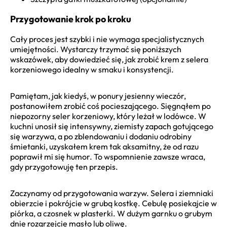
Przygotowanie krok po kroku
Cały proces jest szybki i nie wymaga specjalistycznych
umiejętności. Wystarczy trzymać się poniższych
wskazówek, aby dowiedzieć się, jak zrobić krem z selera
korzeniowego idealny w smaku i konsystencji.
Pamiętam, jak kiedyś, w ponury jesienny wieczór,
postanowiłem zrobić coś pocieszającego. Sięgnąłem po
niepozorny seler korzeniowy, który leżał w lodówce. W
kuchni unosił się intensywny, ziemisty zapach gotującego
się warzywa, a po zblendowaniu i dodaniu odrobiny
śmietanki, uzyskałem krem tak aksamitny, że od razu
poprawił mi się humor. To wspomnienie zawsze wraca,
gdy przygotowuję ten przepis.
Zaczynamy od przygotowania warzyw. Selera i ziemniaki
obierzcie i pokrójcie w grubą kostkę. Cebulę posiekajcie w
piórka, a czosnek w plasterki. W dużym garnku o grubym
dnie rozgrzejcie masło lub oliwę.