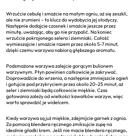
Wrzućcie cebulę i smażcie na małym ogniu, aż się zeszkli,
ale nie zrumieni – to klucz do wydobycia jej słodyczy.
Następnie dodajcie czosnek i smażcie jeszcze przez
minutę, uważając, aby go nie przypalić. Na koniec
wrzućcie pokrojonego selera i ziemniaki. Całość
wymieszajcie i smażcie razem przez około 5-7 minut,
dzięki czemu warzywa nabiorą głębszego aromatu.
Podsmażone warzywa zalejcie gorącym bulionem
warzywnym. Płyn powinien całkowicie je zakrywać.
Doprowadźcie do wrzenia, a następnie zmniejszcie ogień
i gotujcie pod przykryciem przez około 20-25 minut, aż
seler i ziemniaki będą całkowicie miękkie. Czas
gotowania zależy od wielkości kawałków warzyw, więc
warto sprawdzić je widelcem.
Kiedy warzywa są już miękkie, zdejmijcie garnek z ognia.
Za pomocą blendera ręcznego zmiksujcie zupę na
idealnie gładki krem. Jeśli nie macie blendera ręcznego,