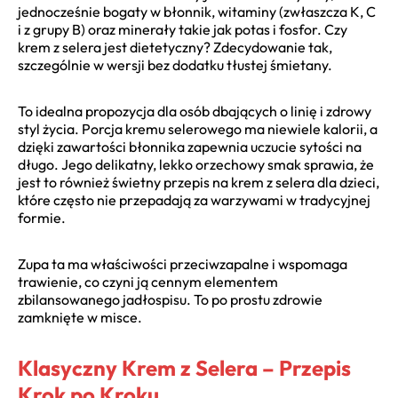
jednocześnie bogaty w błonnik, witaminy (zwłaszcza K, C
i z grupy B) oraz minerały takie jak potas i fosfor. Czy
krem z selera jest dietetyczny? Zdecydowanie tak,
szczególnie w wersji bez dodatku tłustej śmietany.
To idealna propozycja dla osób dbających o linię i zdrowy
styl życia. Porcja kremu selerowego ma niewiele kalorii, a
dzięki zawartości błonnika zapewnia uczucie sytości na
długo. Jego delikatny, lekko orzechowy smak sprawia, że
jest to również świetny przepis na krem z selera dla dzieci,
które często nie przepadają za warzywami w tradycyjnej
formie.
Zupa ta ma właściwości przeciwzapalne i wspomaga
trawienie, co czyni ją cennym elementem
zbilansowanego jadłospisu. To po prostu zdrowie
zamknięte w misce.
Klasyczny Krem z Selera – Przepis
Krok po Kroku