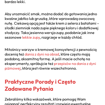
bardzo lekki.
Aby urozmaicić smak, można dodać do gotowania jedno
kwaśne jabłko lub gruszkę, które wprowadzą owocową
nutę. Ciekawą opcją jest także krem z selera z batatami –
słodki ziemniak nada zupie pięknego koloru i dodatkowej
słodyczy. Taka jesienna wersja zupy, podobnie jak inne
sezonowe
lekkie zupy
, rozgrzeje w każdy chłód.
Miłośnicy warzyw o kremowej konsystencji z pewnością
docenią też
dania z dyni na obiad
, które często mają
podobną, aksamitną formę. A jeśli macie ochotę na
eksperymenty, spróbujcie też
przepisów na dania z dyni
piżmowej
, która jest równie wszechstronna.
Praktyczne Porady i Często
Zadawane Pytania
Zebraliśmy kilka wskazówek, które pomogą Wam
osiągnąć perfekcyjny rezultat i rozwieją ewentualne