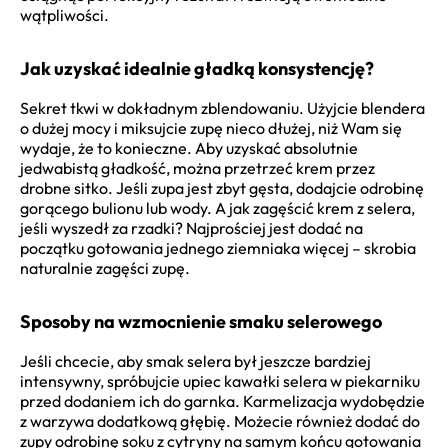
wątpliwości.
Jak uzyskać idealnie gładką konsystencję?
Sekret tkwi w dokładnym zblendowaniu. Użyjcie blendera
o dużej mocy i miksujcie zupę nieco dłużej, niż Wam się
wydaje, że to konieczne. Aby uzyskać absolutnie
jedwabistą gładkość, można przetrzeć krem przez
drobne sitko. Jeśli zupa jest zbyt gęsta, dodajcie odrobinę
gorącego bulionu lub wody. A jak zagęścić krem z selera,
jeśli wyszedł za rzadki? Najprościej jest dodać na
początku gotowania jednego ziemniaka więcej – skrobia
naturalnie zagęści zupę.
Sposoby na wzmocnienie smaku selerowego
Jeśli chcecie, aby smak selera był jeszcze bardziej
intensywny, spróbujcie upiec kawałki selera w piekarniku
przed dodaniem ich do garnka. Karmelizacja wydobędzie
z warzywa dodatkową głębię. Możecie również dodać do
zupy odrobinę soku z cytryny na samym końcu gotowania