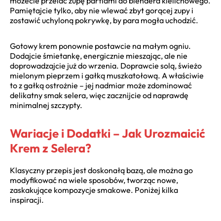
możecie przelać zupę partiami do blendera kielichowego.
Pamiętajcie tylko, aby nie wlewać zbyt gorącej zupy i
zostawić uchyloną pokrywkę, by para mogła uchodzić.
Gotowy krem ponownie postawcie na małym ogniu.
Dodajcie śmietankę, energicznie mieszając, ale nie
doprowadzajcie już do wrzenia. Doprawcie solą, świeżo
mielonym pieprzem i gałką muszkatołową. A właściwie
to z gałką ostrożnie – jej nadmiar może zdominować
delikatny smak selera, więc zacznijcie od naprawdę
minimalnej szczypty.
Wariacje i Dodatki – Jak Urozmaicić
Krem z Selera?
Klasyczny przepis jest doskonałą bazą, ale można go
modyfikować na wiele sposobów, tworząc nowe,
zaskakujące kompozycje smakowe. Poniżej kilka
inspiracji.