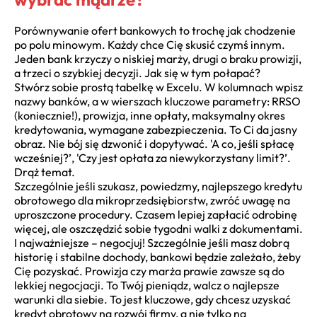
Porównywanie ofert bankowych to trochę jak chodzenie
po polu minowym. Każdy chce Cię skusić czymś innym.
Jeden bank krzyczy o niskiej marży, drugi o braku prowizji,
a trzeci o szybkiej decyzji. Jak się w tym połapać?
Stwórz sobie prostą tabelkę w Excelu. W kolumnach wpisz
nazwy banków, a w wierszach kluczowe parametry: RRSO
(koniecznie!), prowizja, inne opłaty, maksymalny okres
kredytowania, wymagane zabezpieczenia. To Ci da jasny
obraz. Nie bój się dzwonić i dopytywać. 'A co, jeśli spłacę
wcześniej?’, 'Czy jest opłata za niewykorzystany limit?’.
Drąż temat.
Szczególnie jeśli szukasz, powiedzmy, najlepszego kredytu
obrotowego dla mikroprzedsiębiorstw, zwróć uwagę na
uproszczone procedury. Czasem lepiej zapłacić odrobinę
więcej, ale oszczędzić sobie tygodni walki z dokumentami.
I najważniejsze – negocjuj! Szczególnie jeśli masz dobrą
historię i stabilne dochody, bankowi będzie zależało, żeby
Cię pozyskać. Prowizja czy marża prawie zawsze są do
lekkiej negocjacji. To Twój pieniądz, walcz o najlepsze
warunki dla siebie. To jest kluczowe, gdy chcesz uzyskać
kredyt obrotowy na rozwój firmy, a nie tylko na