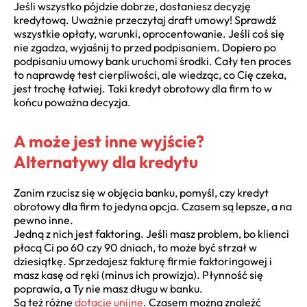
Jeśli wszystko pójdzie dobrze, dostaniesz decyzję
kredytową. Uważnie przeczytaj draft umowy! Sprawdź
wszystkie opłaty, warunki, oprocentowanie. Jeśli coś się
nie zgadza, wyjaśnij to przed podpisaniem. Dopiero po
podpisaniu umowy bank uruchomi środki. Cały ten proces
to naprawdę test cierpliwości, ale wiedząc, co Cię czeka,
jest trochę łatwiej. Taki kredyt obrotowy dla firm to w
końcu poważna decyzja.
A może jest inne wyjście?
Alternatywy dla kredytu
Zanim rzucisz się w objęcia banku, pomyśl, czy kredyt
obrotowy dla firm to jedyna opcja. Czasem są lepsze, a na
pewno inne.
Jedną z nich jest faktoring. Jeśli masz problem, bo klienci
płacą Ci po 60 czy 90 dniach, to może być strzał w
dziesiątkę. Sprzedajesz fakturę firmie faktoringowej i
masz kasę od ręki (minus ich prowizja). Płynność się
poprawia, a Ty nie masz długu w banku.
Są też różne
dotacje unijne
. Czasem można znaleźć