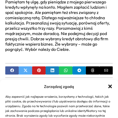
Pamiętam tę ulgę, gdy pieniądze z mojego pierwszego
kredytu wpłynęły na konto. Mogłem zapłacić ludziom i
spać spokojnie. Ale pamiętam też stres związany z
comiesięczną ratą. Dlatego najważniejsze to chłodna
kalkulacja. Przeanalizuj swoją sytuację, porównaj oferty,
przelicz wszystko trzy razy. Porozmawiaj z kimś
mądrzejszym, może doradcą. Nie podejmuj decyzji pod
presją chwili. Dobrze wybrany kredyt obrotowy dla firm
faktycznie wspiera biznes. Źle wybrany – może go
pogrążyć. Wybór należy do Ciebie.
PREVIOUS
Zarządzaj zgodą
Dotacje dla firm: Przewodnik po funduszach,
Aby zapewnić jak najlepsze wrażenia, korzystamy z technologii, takich jak
warunkach i aplikacjach
pliki cookie, do przechowywania i/lub uzyskiwania dostępu do informacji o
urządzeniu. Zgoda na te technologie pozwoli nam przetwarzać dane, takie
NEXT
jak zachowanie podczas przeglądania lub unikalne identyfikatory na tej
stronie. Brak wyrażenia zgody lub wycofanie zgody może niekorzystnie