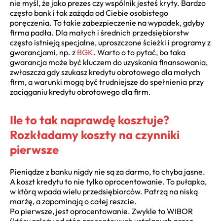
nie myśl, że jako prezes czy wspólnik jesteś kryty. Bardzo
często bank i tak zażąda od Ciebie osobistego
poręczenia. To takie zabezpieczenie na wypadek, gdyby
firma padła. Dla małych i średnich przedsiębiorstw
często istnieją specjalne, uproszczone ścieżki i programy z
gwarancjami, np. z
BGK
. Warto o to pytać, bo taka
gwarancja może być kluczem do uzyskania finansowania,
zwłaszcza gdy szukasz kredytu obrotowego dla małych
firm, a warunki mogą być trudniejsze do spełnienia przy
zaciąganiu kredytu obrotowego dla firm.
Ile to tak naprawdę kosztuje?
Rozkładamy koszty na czynniki
pierwsze
Pieniądze z banku nigdy nie są za darmo, to chyba jasne.
A koszt kredytu to nie tylko oprocentowanie. To pułapka,
w którą wpada wielu przedsiębiorców. Patrzą na niską
marżę, a zapominają o całej reszcie.
Po pierwsze, jest oprocentowanie. Zwykle to WIBOR
(który zależy od stóp procentowych ustalanych przez