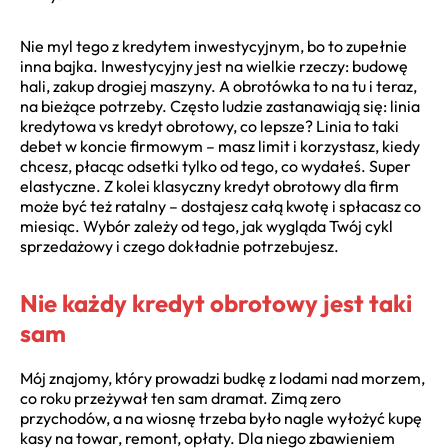
Nie myl tego z kredytem inwestycyjnym, bo to zupełnie
inna bajka. Inwestycyjny jest na wielkie rzeczy: budowę
hali, zakup drogiej maszyny. A obrotówka to na tu i teraz,
na bieżące potrzeby. Często ludzie zastanawiają się: linia
kredytowa vs kredyt obrotowy, co lepsze? Linia to taki
debet w koncie firmowym – masz limit i korzystasz, kiedy
chcesz, płacąc odsetki tylko od tego, co wydałeś. Super
elastyczne. Z kolei klasyczny kredyt obrotowy dla firm
może być też ratalny – dostajesz całą kwotę i spłacasz co
miesiąc. Wybór zależy od tego, jak wygląda Twój cykl
sprzedażowy i czego dokładnie potrzebujesz.
Nie każdy kredyt obrotowy jest taki
sam
Mój znajomy, który prowadzi budkę z lodami nad morzem,
co roku przeżywał ten sam dramat. Zimą zero
przychodów, a na wiosnę trzeba było nagle wyłożyć kupę
kasy na towar, remont, opłaty. Dla niego zbawieniem