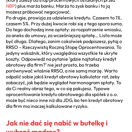
NBP
) plus marża banku. Marża to zysk banku i to ją
możesz próbować negocjować.
Po drugie, prowizja za udzielenie kredytu. Czasem to 1%,
czasem 5%. Przy dużej kwocie robi się z tego spora suma.
Do tego dochodzą inne opłaty: za rozpatrzenie wniosku,
za aneks do umowy, za wcześniejszą spłatę… Lista może
być długa. Dlatego, zanim cokolwiek podpiszesz, pytaj o
RRSO – Rzeczywistą Roczną Stopę Oprocentowania. To
jedyny wskaźnik, który uwzględnia wszystkie te ukryte
koszty. Odpowiedź na pytanie 'gdzie najtańszy kredyt
obrotowy dla firm?’ nie jest prosta, bo trzeba
porównywać właśnie RRSO, a nie samą marżę. Warto
odpalić sobie jakiś kredyt obrotowy kalkulator rat, żeby
zobaczyć, jak będzie wyglądał harmonogram spłaty. To
da Ci realny obraz tego, w co się pakujesz. Typowe
oprocentowanie kredytu obrotowego dla spółek z o.o.
może być nieco inne niż dla JDG, bo ten kredyt obrotowy
dla firm ma inaczej kalkulowane ryzyko.
Jak nie dać się nabić w butelkę i
wybrać mądrze?