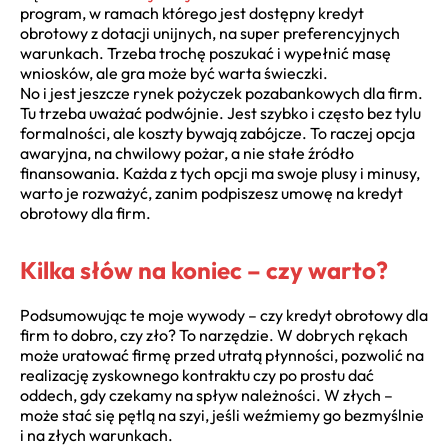
program, w ramach którego jest dostępny kredyt
obrotowy z dotacji unijnych, na super preferencyjnych
warunkach. Trzeba trochę poszukać i wypełnić masę
wniosków, ale gra może być warta świeczki.
No i jest jeszcze rynek pożyczek pozabankowych dla firm.
Tu trzeba uważać podwójnie. Jest szybko i często bez tylu
formalności, ale koszty bywają zabójcze. To raczej opcja
awaryjna, na chwilowy pożar, a nie stałe źródło
finansowania. Każda z tych opcji ma swoje plusy i minusy,
warto je rozważyć, zanim podpiszesz umowę na kredyt
obrotowy dla firm.
Kilka słów na koniec – czy warto?
Podsumowując te moje wywody – czy kredyt obrotowy dla
firm to dobro, czy zło? To narzędzie. W dobrych rękach
może uratować firmę przed utratą płynności, pozwolić na
realizację zyskownego kontraktu czy po prostu dać
oddech, gdy czekamy na spływ należności. W złych –
może stać się pętlą na szyi, jeśli weźmiemy go bezmyślnie
i na złych warunkach.