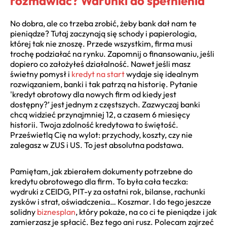
rozmawiać? Warunki do spełnienia
No dobra, ale co trzeba zrobić, żeby bank dał nam te
pieniądze? Tutaj zaczynają się schody i papierologia,
której tak nie znoszę. Przede wszystkim, firma musi
trochę podziałać na rynku. Zapomnij o finansowaniu, jeśli
dopiero co założyłeś działalność. Nawet jeśli masz
świetny pomysł i
kredyt na start
wydaje się idealnym
rozwiązaniem, banki i tak patrzą na historię. Pytanie
'kredyt obrotowy dla nowych firm od kiedy jest
dostępny?’ jest jednym z częstszych. Zazwyczaj banki
chcą widzieć przynajmniej 12, a czasem 6 miesięcy
historii. Twoja zdolność kredytowa to świętość.
Prześwietlą Cię na wylot: przychody, koszty, czy nie
zalegasz w ZUS i US. To jest absolutna podstawa.
Pamiętam, jak zbierałem dokumenty potrzebne do
kredytu obrotowego dla firm. To była cała teczka:
wydruki z CEIDG, PIT-y za ostatni rok, bilanse, rachunki
zysków i strat, oświadczenia… Koszmar. I do tego jeszcze
solidny
biznesplan
, który pokaże, na co ci te pieniądze i jak
zamierzasz je spłacić. Bez tego ani rusz. Polecam zajrzeć