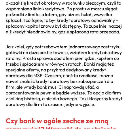
okazał się kredyt obrotowy w rachunku bieżącym, czyli ta
wspomniana linia kredytowa. Po prostu w marcu sięgał
po środki z limitu, a latem, gdy biznes hulał, wszystko
spłacał. I co fajne, to był kredyt obrotowy odnawialny –
spłacony kapitał znowu był dostępny. To zupełnie inaczej
niż kredyt nieodnawialny, gdzie spłacona rata przepada.
Ja z kolei, gdy potrzebowałem jednorazowego zastrzyku
gotówki na dużą partię towaru, wziąłem kredyt obrotowy
ratalny. Prosta sprawa: dostałem pieniądze, kupiłem co
trzeba i spłacałem w równych ratach. Banki mają też
specjalne oferty, na przykład dedykowany kredyt
obrotowy dla MŚP. Czasem, choć to rzadkość, można
nawet znaleźć kredyt obrotowy bez zabezpieczeń dla
firm, ale wtedy bank musi Ci naprawdę ufać, a
oprocentowanie pewnie będzie wyższe. To opcja dla firm
z solidną historią, a nie dla każdego. Taki klasyczny kredyt
obrotowy dla firm to czasem jedyne wyjście.
Czy bank w ogóle zechce ze mną