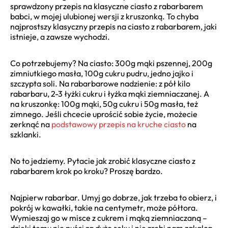
sprawdzony przepis na klasyczne ciasto z rabarbarem
babci, w mojej ulubionej wersji z kruszonką. To chyba
najprostszy klasyczny przepis na ciasto z rabarbarem, jaki
istnieje, a zawsze wychodzi.
Co potrzebujemy? Na ciasto: 300g mąki pszennej, 200g
zimniutkiego masła, 100g cukru pudru, jedno jajko i
szczypta soli. Na rabarbarowe nadzienie: z pół kilo
rabarbaru, 2-3 łyżki cukru i łyżka mąki ziemniaczanej. A
na kruszonkę: 100g mąki, 50g cukru i 50g masła, też
zimnego. Jeśli chcecie uprościć sobie życie, możecie
zerknąć na
podstawowy przepis na kruche ciasto
na
szklanki.
No to jedziemy. Pytacie jak zrobić klasyczne ciasto z
rabarbarem krok po kroku? Proszę bardzo.
Najpierw rabarbar. Umyj go dobrze, jak trzeba to obierz, i
pokrój w kawałki, takie na centymetr, może półtora.
Wymieszaj go w misce z cukrem i mąką ziemniaczaną –
dzięki temu nie puści za dużo soku i nie zrobi nam zakalca.