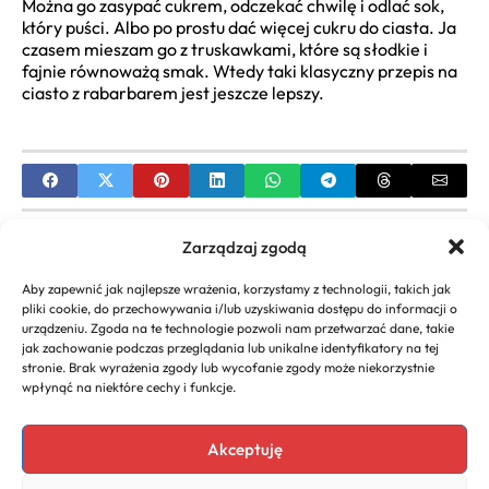
Można go zasypać cukrem, odczekać chwilę i odlać sok,
który puści. Albo po prostu dać więcej cukru do ciasta. Ja
czasem mieszam go z truskawkami, które są słodkie i
fajnie równoważą smak. Wtedy taki klasyczny przepis na
ciasto z rabarbarem jest jeszcze lepszy.
PREVIOUS
Zarządzaj zgodą
Puszysta Babka Piaskowa: Klasyczny Przepis Krok
Aby zapewnić jak najlepsze wrażenia, korzystamy z technologii, takich jak
po Kroku na Idealnie Wilgotne Ciasto
pliki cookie, do przechowywania i/lub uzyskiwania dostępu do informacji o
urządzeniu. Zgoda na te technologie pozwoli nam przetwarzać dane, takie
NEXT
jak zachowanie podczas przeglądania lub unikalne identyfikatory na tej
stronie. Brak wyrażenia zgody lub wycofanie zgody może niekorzystnie
Przepis na Śledzie w Oleju z Cebulką: Tradycja i
wpłynąć na niektóre cechy i funkcje.
Smak na Co Dzień
Akceptuję