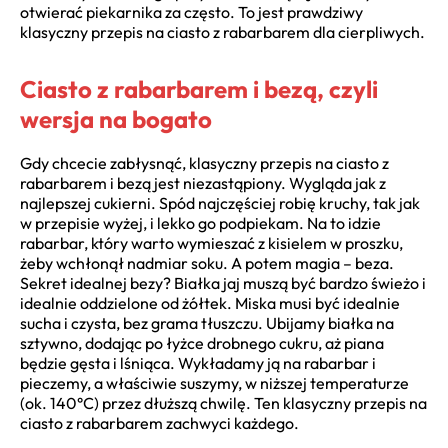
otwierać piekarnika za często. To jest prawdziwy
klasyczny przepis na ciasto z rabarbarem dla cierpliwych.
Ciasto z rabarbarem i bezą, czyli
wersja na bogato
Gdy chcecie zabłysnąć, klasyczny przepis na ciasto z
rabarbarem i bezą jest niezastąpiony. Wygląda jak z
najlepszej cukierni. Spód najczęściej robię kruchy, tak jak
w przepisie wyżej, i lekko go podpiekam. Na to idzie
rabarbar, który warto wymieszać z kisielem w proszku,
żeby wchłonął nadmiar soku. A potem magia – beza.
Sekret idealnej bezy? Białka jaj muszą być bardzo świeżo i
idealnie oddzielone od żółtek. Miska musi być idealnie
sucha i czysta, bez grama tłuszczu. Ubijamy białka na
sztywno, dodając po łyżce drobnego cukru, aż piana
będzie gęsta i lśniąca. Wykładamy ją na rabarbar i
pieczemy, a właściwie suszymy, w niższej temperaturze
(ok. 140°C) przez dłuższą chwilę. Ten klasyczny przepis na
ciasto z rabarbarem zachwyci każdego.