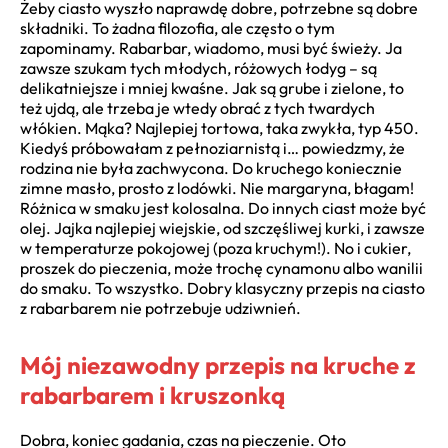
Żeby ciasto wyszło naprawdę dobre, potrzebne są dobre
składniki. To żadna filozofia, ale często o tym
zapominamy. Rabarbar, wiadomo, musi być świeży. Ja
zawsze szukam tych młodych, różowych łodyg – są
delikatniejsze i mniej kwaśne. Jak są grube i zielone, to
też ujdą, ale trzeba je wtedy obrać z tych twardych
włókien. Mąka? Najlepiej tortowa, taka zwykła, typ 450.
Kiedyś próbowałam z pełnoziarnistą i… powiedzmy, że
rodzina nie była zachwycona. Do kruchego koniecznie
zimne masło, prosto z lodówki. Nie margaryna, błagam!
Różnica w smaku jest kolosalna. Do innych ciast może być
olej. Jajka najlepiej wiejskie, od szczęśliwej kurki, i zawsze
w temperaturze pokojowej (poza kruchym!). No i cukier,
proszek do pieczenia, może trochę cynamonu albo wanilii
do smaku. To wszystko. Dobry klasyczny przepis na ciasto
z rabarbarem nie potrzebuje udziwnień.
Mój niezawodny przepis na kruche z
rabarbarem i kruszonką
Dobra, koniec gadania, czas na pieczenie. Oto