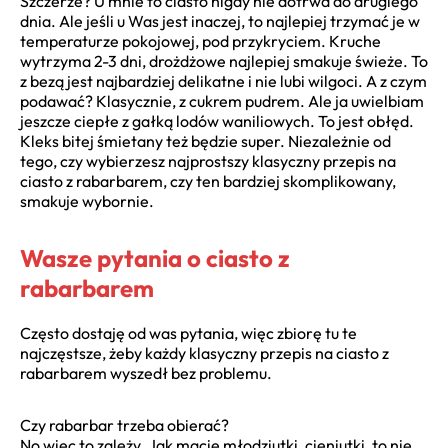
Szczerze? U mnie to ciasto nigdy nie dotrwa do drugiego
dnia. Ale jeśli u Was jest inaczej, to najlepiej trzymać je w
temperaturze pokojowej, pod przykryciem. Kruche
wytrzyma 2-3 dni, drożdżowe najlepiej smakuje świeże. To
z bezą jest najbardziej delikatne i nie lubi wilgoci. A z czym
podawać? Klasycznie, z cukrem pudrem. Ale ja uwielbiam
jeszcze ciepłe z gałką lodów waniliowych. To jest obłęd.
Kleks bitej śmietany też będzie super. Niezależnie od
tego, czy wybierzesz najprostszy klasyczny przepis na
ciasto z rabarbarem, czy ten bardziej skomplikowany,
smakuje wybornie.
Wasze pytania o ciasto z
rabarbarem
Często dostaję od was pytania, więc zbiorę tu te
najczęstsze, żeby każdy klasyczny przepis na ciasto z
rabarbarem wyszedł bez problemu.
Czy rabarbar trzeba obierać?
No więc to zależy. Jak macie młodziutki, cieniutki, to nie