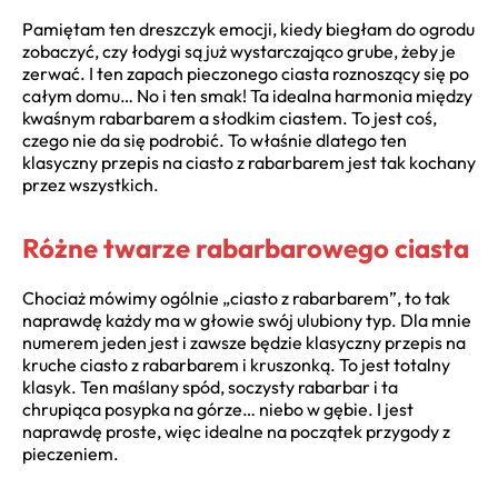
Pamiętam ten dreszczyk emocji, kiedy biegłam do ogrodu
zobaczyć, czy łodygi są już wystarczająco grube, żeby je
zerwać. I ten zapach pieczonego ciasta roznoszący się po
całym domu… No i ten smak! Ta idealna harmonia między
kwaśnym rabarbarem a słodkim ciastem. To jest coś,
czego nie da się podrobić. To właśnie dlatego ten
klasyczny przepis na ciasto z rabarbarem jest tak kochany
przez wszystkich.
Różne twarze rabarbarowego ciasta
Chociaż mówimy ogólnie „ciasto z rabarbarem”, to tak
naprawdę każdy ma w głowie swój ulubiony typ. Dla mnie
numerem jeden jest i zawsze będzie klasyczny przepis na
kruche ciasto z rabarbarem i kruszonką. To jest totalny
klasyk. Ten maślany spód, soczysty rabarbar i ta
chrupiąca posypka na górze… niebo w gębie. I jest
naprawdę proste, więc idealne na początek przygody z
pieczeniem.