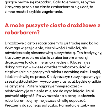
gorące będzie się rozpadać. Cała tajemnica, żeby ten
klasyczny przepis na ciasto z rabarbarem się udał, to
zimne masło i szybkie zagniatanie.
A może puszyste ciasto drożdżowe z
rabarbarem?
Drożdżowe ciasto z rabarbarem to już trochę inna bajka.
Wymaga więcej ciepła, cierpliwości i miłości, ale
odwdzięcza się niesamowitą puszystością. Ten tradycyjny,
klasyczny przepis na ciasto z rabarbarem w wersji
drożdżowej to dla mnie smak niedzieli. Kluczem jest
dobry rozczyn – świeże drożdże trzeba rozpuścić w
ciepłym (ale nie gorącym!) mleku z odrobiną cukru i mąki,
i dać im chwilę na pracę. Kiedy rozczyn ruszy, łączymy go
z resztą składników i wyrabiamy ciasto, aż będzie gładkie
i elastyczne. Potem najprzyjemniejsza część –
odstawiamy je w ciepłe miejsce do wyrośnięcia. Musi
podwoić objętość. Po wyłożeniu na blachę i obłożeniu
rabarbarem, dajmy mu jeszcze chwilę odpocząć.
Pieczemy do suchego patyczka. Pamiętajcie, żeby nie