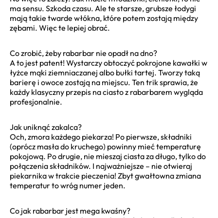
ma sensu. Szkoda czasu. Ale te starsze, grubsze łodygi
mają takie twarde włókna, które potem zostają między
zębami. Więc te lepiej obrać.
Co zrobić, żeby rabarbar nie opadł na dno?
A to jest patent! Wystarczy obtoczyć pokrojone kawałki w
łyżce mąki ziemniaczanej albo bułki tartej. Tworzy taką
barierę i owoce zostają na miejscu. Ten trik sprawia, że
każdy klasyczny przepis na ciasto z rabarbarem wygląda
profesjonalnie.
Jak uniknąć zakalca?
Och, zmora każdego piekarza! Po pierwsze, składniki
(oprócz masła do kruchego) powinny mieć temperaturę
pokojową. Po drugie, nie mieszaj ciasta za długo, tylko do
połączenia składników. I najważniejsze – nie otwieraj
piekarnika w trakcie pieczenia! Zbyt gwałtowna zmiana
temperatur to wróg numer jeden.
Co jak rabarbar jest mega kwaśny?