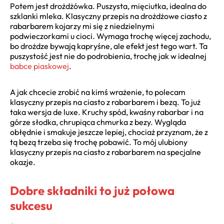
Potem jest drożdżówka. Puszysta, mięciutka, idealna do
szklanki mleka. Klasyczny przepis na drożdżowe ciasto z
rabarbarem kojarzy mi się z niedzielnymi
podwieczorkami u cioci. Wymaga trochę więcej zachodu,
bo drożdze bywają kapryśne, ale efekt jest tego wart. Ta
puszystość jest nie do podrobienia, trochę jak w idealnej
babce piaskowej
.
A jak chcecie zrobić na kimś wrażenie, to polecam
klasyczny przepis na ciasto z rabarbarem i bezą. To już
taka wersja de luxe. Kruchy spód, kwaśny rabarbar i na
górze słodka, chrupiąca chmurka z bezy. Wygląda
obłędnie i smakuje jeszcze lepiej, chociaż przyznam, że z
tą bezą trzeba się trochę pobawić. To mój ulubiony
klasyczny przepis na ciasto z rabarbarem na specjalne
okazje.
Dobre składniki to już połowa
sukcesu