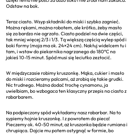
Odstaw na bok.
Teraz ciasto. Wsyp składniki do miski i szybko zagnieć.
Można rękami, można robotem, ale krótko, żeby masło
się za bardzo nie ogrzało. Ciasto podziel na dwie części,
tak mniej więcej 2/3 i 1/3. Tą większą częścią wylep spód i
boki formy (moja ma ok. 24×24 cm). Nakłuj widelcem tu i
tam, i wstaw do piekarnika nagrzanego do 180°C na
jakieś 10-15 minut. Spód musi się leciutko zezłocić.
W międzyczasie robimy kruszonkę. Mąka, cukier i masło
do miski i rozcieramy palcami, aż zrobią się takie grudki.
Nic trudnego. Można dodać trochę cynamonu, ja
uwielbiam, bo wzbogaca ten klasyczny przepis na ciasto z
rabarbarem.
Na podpieczony spód wykładamy nasz rabarbar. Na to
sypiemy hojnie kruszonkę. I z powrotem do pieca!
Pieczemy ok. 40-50 minut, aż kruszonka będzie rumiana i
chrupiąca. Dajcie mu potem ostygnąć w formie, bo