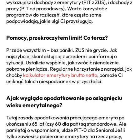
wykazujesz i dochody z emerytury (PIT z ZUS), i dochody z
pracy (PIT od pracodawcy). Warto korzystać z
programów do rozliczeń, które często same
podpowiadają, jakie ulgi Ci przysługują.
Pomocy, przekroczyłem limit! Co teraz?
Przede wszystkim – bez paniki. ZUS nie gryzie. Jak
najszybciej skontaktuj się z urzędem i poinformuj o
sytuacji. Ustalicie wspólnie, jak zwrócić nienależnie
pobrane pieniądze. Regularne korzystanie z narzędzi, jak
choćby
kalkulator emerytury brutto netto
, pomoże Ci
uniknąć takich niespodzianek w przyszłości.
A jak wygląda opodatkowanie po osiągnięciu
wieku emerytalnego?
Tutaj zasady opodatkowania pracującego emeryta po
ukończeniu 65 lat (czy 60 dla pań) są standardowe. Ale
pamiętaj o wspomnianej uldze PIT-0 dla Seniora! Jeśli
tylko zawiesisz pobieranie emerytury na rzecz pracy,