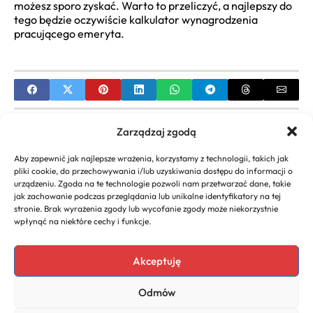
możesz sporo zyskać. Warto to przeliczyć, a najlepszy do
tego będzie oczywiście kalkulator wynagrodzenia
pracującego emeryta.
PREVIOUS
Zarządzaj zgodą
Jak Założyć Własną Markę Odzieżową:
Aby zapewnić jak najlepsze wrażenia, korzystamy z technologii, takich jak
Kompletny Przewodnik do Sukcesu w Modzie
pliki cookie, do przechowywania i/lub uzyskiwania dostępu do informacji o
urządzeniu. Zgoda na te technologie pozwoli nam przetwarzać dane, takie
NEXT
jak zachowanie podczas przeglądania lub unikalne identyfikatory na tej
stronie. Brak wyrażenia zgody lub wycofanie zgody może niekorzystnie
REGON: Co to jest, do czego służy, jak sprawdzić |
wpłynąć na niektóre cechy i funkcje.
Kluczowy numer identyfikacyjny firmy w Polsce
Akceptuję
Odmów
Copyright 2026. All rights
Polityka
reserved powered by