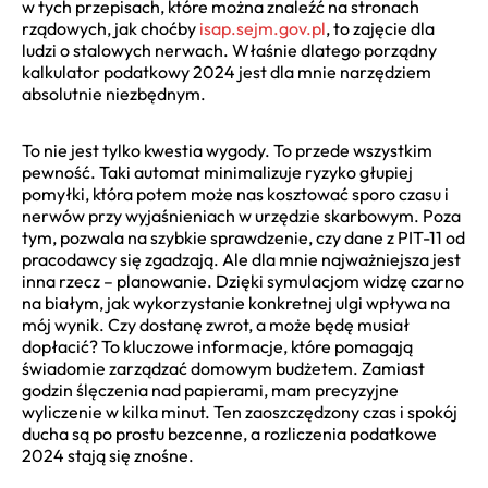
w tych przepisach, które można znaleźć na stronach
rządowych, jak choćby
isap.sejm.gov.pl
, to zajęcie dla
ludzi o stalowych nerwach. Właśnie dlatego porządny
kalkulator podatkowy 2024 jest dla mnie narzędziem
absolutnie niezbędnym.
To nie jest tylko kwestia wygody. To przede wszystkim
pewność. Taki automat minimalizuje ryzyko głupiej
pomyłki, która potem może nas kosztować sporo czasu i
nerwów przy wyjaśnieniach w urzędzie skarbowym. Poza
tym, pozwala na szybkie sprawdzenie, czy dane z PIT-11 od
pracodawcy się zgadzają. Ale dla mnie najważniejsza jest
inna rzecz – planowanie. Dzięki symulacjom widzę czarno
na białym, jak wykorzystanie konkretnej ulgi wpływa na
mój wynik. Czy dostanę zwrot, a może będę musiał
dopłacić? To kluczowe informacje, które pomagają
świadomie zarządzać domowym budżetem. Zamiast
godzin ślęczenia nad papierami, mam precyzyjne
wyliczenie w kilka minut. Ten zaoszczędzony czas i spokój
ducha są po prostu bezcenne, a rozliczenia podatkowe
2024 stają się znośne.