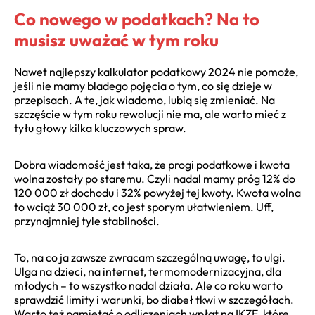
Co nowego w podatkach? Na to
musisz uważać w tym roku
Nawet najlepszy kalkulator podatkowy 2024 nie pomoże,
jeśli nie mamy bladego pojęcia o tym, co się dzieje w
przepisach. A te, jak wiadomo, lubią się zmieniać. Na
szczęście w tym roku rewolucji nie ma, ale warto mieć z
tyłu głowy kilka kluczowych spraw.
Dobra wiadomość jest taka, że progi podatkowe i kwota
wolna zostały po staremu. Czyli nadal mamy próg 12% do
120 000 zł dochodu i 32% powyżej tej kwoty. Kwota wolna
to wciąż 30 000 zł, co jest sporym ułatwieniem. Uff,
przynajmniej tyle stabilności.
To, na co ja zawsze zwracam szczególną uwagę, to ulgi.
Ulga na dzieci, na internet, termomodernizacyjna, dla
młodych – to wszystko nadal działa. Ale co roku warto
sprawdzić limity i warunki, bo diabeł tkwi w szczegółach.
Warto też pamiętać o odliczeniach wpłat na IKZE, które