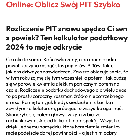
Online: Oblicz Swój PIT Szybko
Rozliczenie PIT znowu spędza Ci sen
z powiek? Ten kalkulator podatkowy
2024 to moje odkrycie
Co roku to samo. Końcówka zimy, a na moim biurku
powoli zaczyna rosnąć stos papierów, PITów, faktur i
jakichś dziwnych zaświadczeń. Zawsze obiecuje sobie, że
w tym roku zajmę się tym wcześniej, a potem i tak budzę
się w połowie kwietnia z lekkim panicznym potem na
czole. Rozliczenie podatku dochodowego dla wielu z nas
to po prostu coroczny koszmar, źródło niepotrzebnego
stresu. Pamiętam, jak kiedyś siedziałem z kartką i
zwykłym kalkulatorem, próbując to wszystko ogarnąć.
Skończyło się bólem głowy i wizytą w biurze
rachunkowym. Ale od kilku lat mam spokój. Wszystko
dzięki jednemu narzędziu, które kompletnie zmieniło
moje podejście do tej powinności – a jest nim dobry