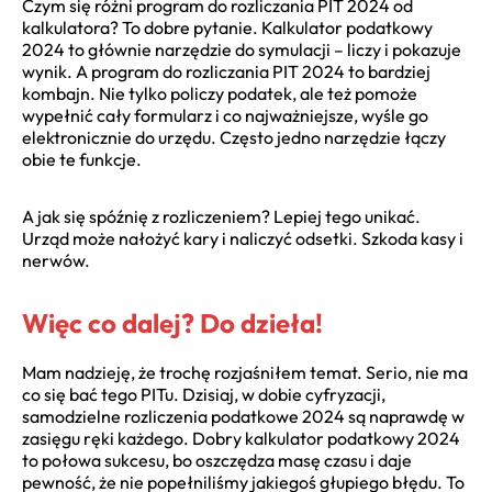
Czym się różni program do rozliczania PIT 2024 od
kalkulatora? To dobre pytanie. Kalkulator podatkowy
2024 to głównie narzędzie do symulacji – liczy i pokazuje
wynik. A program do rozliczania PIT 2024 to bardziej
kombajn. Nie tylko policzy podatek, ale też pomoże
wypełnić cały formularz i co najważniejsze, wyśle go
elektronicznie do urzędu. Często jedno narzędzie łączy
obie te funkcje.
A jak się spóźnię z rozliczeniem? Lepiej tego unikać.
Urząd może nałożyć kary i naliczyć odsetki. Szkoda kasy i
nerwów.
Więc co dalej? Do dzieła!
Mam nadzieję, że trochę rozjaśniłem temat. Serio, nie ma
co się bać tego PITu. Dzisiaj, w dobie cyfryzacji,
samodzielne rozliczenia podatkowe 2024 są naprawdę w
zasięgu ręki każdego. Dobry kalkulator podatkowy 2024
to połowa sukcesu, bo oszczędza masę czasu i daje
pewność, że nie popełniliśmy jakiegoś głupiego błędu. To