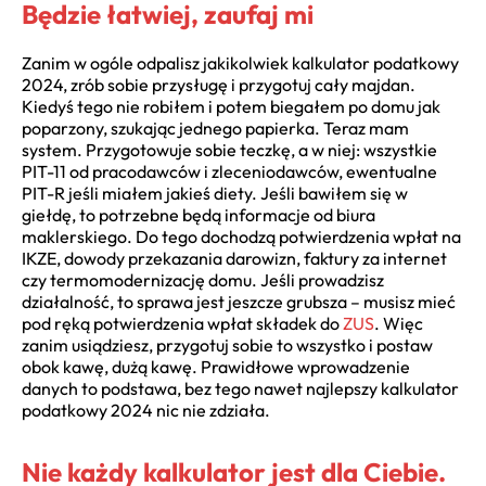
Będzie łatwiej, zaufaj mi
Zanim w ogóle odpalisz jakikolwiek kalkulator podatkowy
2024, zrób sobie przysługę i przygotuj cały majdan.
Kiedyś tego nie robiłem i potem biegałem po domu jak
poparzony, szukając jednego papierka. Teraz mam
system. Przygotowuje sobie teczkę, a w niej: wszystkie
PIT-11 od pracodawców i zleceniodawców, ewentualne
PIT-R jeśli miałem jakieś diety. Jeśli bawiłem się w
giełdę, to potrzebne będą informacje od biura
maklerskiego. Do tego dochodzą potwierdzenia wpłat na
IKZE, dowody przekazania darowizn, faktury za internet
czy termomodernizację domu. Jeśli prowadzisz
działalność, to sprawa jest jeszcze grubsza – musisz mieć
pod ręką potwierdzenia wpłat składek do
ZUS
. Więc
zanim usiądziesz, przygotuj sobie to wszystko i postaw
obok kawę, dużą kawę. Prawidłowe wprowadzenie
danych to podstawa, bez tego nawet najlepszy kalkulator
podatkowy 2024 nic nie zdziała.
Nie każdy kalkulator jest dla Ciebie.