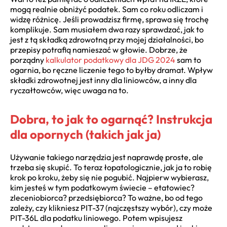
mogą realnie obniżyć podatek. Sam co roku odliczam i
widzę różnicę. Jeśli prowadzisz firmę, sprawa się trochę
komplikuje. Sam musiałem dwa razy sprawdzać, jak to
jest z tą składką zdrowotną przy mojej działalności, bo
przepisy potrafią namieszać w głowie. Dobrze, że
porządny
kalkulator podatkowy dla JDG 2024
sam to
ogarnia, bo ręczne liczenie tego to byłby dramat. Wpływ
składki zdrowotnej jest inny dla liniowców, a inny dla
ryczałtowców, więc uwaga na to.
Dobra, to jak to ogarnąć? Instrukcja
dla opornych (takich jak ja)
Używanie takiego narzędzia jest naprawdę proste, ale
trzeba się skupić. To teraz łopatologicznie, jak ja to robię
krok po kroku, żeby się nie pogubić. Najpierw wybierasz,
kim jesteś w tym podatkowym świecie – etatowiec?
zleceniobiorca? przedsiębiorca? To ważne, bo od tego
zależy, czy klikniesz PIT-37 (najczęstszy wybór), czy może
PIT-36L dla podatku liniowego. Potem wpisujesz