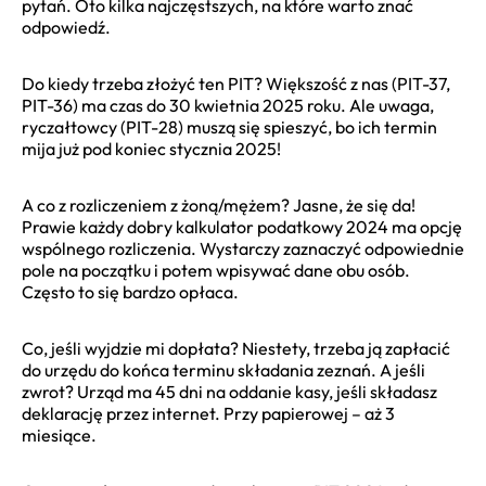
pytań. Oto kilka najczęstszych, na które warto znać
odpowiedź.
Do kiedy trzeba złożyć ten PIT? Większość z nas (PIT-37,
PIT-36) ma czas do 30 kwietnia 2025 roku. Ale uwaga,
ryczałtowcy (PIT-28) muszą się spieszyć, bo ich termin
mija już pod koniec stycznia 2025!
A co z rozliczeniem z żoną/mężem? Jasne, że się da!
Prawie każdy dobry kalkulator podatkowy 2024 ma opcję
wspólnego rozliczenia. Wystarczy zaznaczyć odpowiednie
pole na początku i potem wpisywać dane obu osób.
Często to się bardzo opłaca.
Co, jeśli wyjdzie mi dopłata? Niestety, trzeba ją zapłacić
do urzędu do końca terminu składania zeznań. A jeśli
zwrot? Urząd ma 45 dni na oddanie kasy, jeśli składasz
deklarację przez internet. Przy papierowej – aż 3
miesiące.