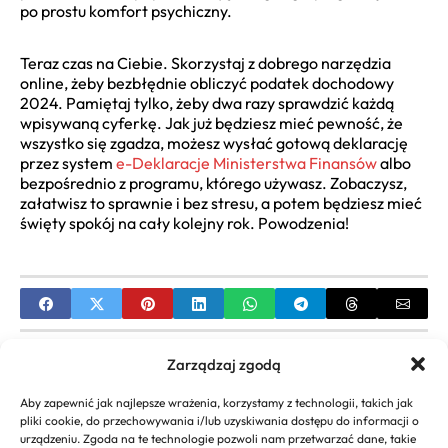
po prostu komfort psychiczny.
Teraz czas na Ciebie. Skorzystaj z dobrego narzędzia
online, żeby bezbłędnie obliczyć podatek dochodowy
2024. Pamiętaj tylko, żeby dwa razy sprawdzić każdą
wpisywaną cyferkę. Jak już będziesz mieć pewność, że
wszystko się zgadza, możesz wysłać gotową deklarację
przez system
e-Deklaracje Ministerstwa Finansów
albo
bezpośrednio z programu, którego używasz. Zobaczysz,
załatwisz to sprawnie i bez stresu, a potem będziesz mieć
święty spokój na cały kolejny rok. Powodzenia!
PREVIOUS
Zarządzaj zgodą
Przelicznik Netto Brutto 2023: Kalkulator
Aby zapewnić jak najlepsze wrażenia, korzystamy z technologii, takich jak
Wynagrodzeń i ZUS
pliki cookie, do przechowywania i/lub uzyskiwania dostępu do informacji o
urządzeniu. Zgoda na te technologie pozwoli nam przetwarzać dane, takie