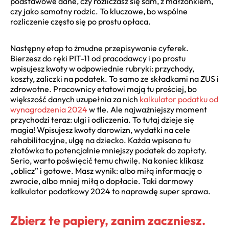
podstawowe dane, czy rozliczasz się sam, z małżonkiem,
czy jako samotny rodzic. To kluczowe, bo wspólne
rozliczenie często się po prostu opłaca.
Następny etap to żmudne przepisywanie cyferek.
Bierzesz do ręki PIT-11 od pracodawcy i po prostu
wpisujesz kwoty w odpowiednie rubryki: przychody,
koszty, zaliczki na podatek. To samo ze składkami na ZUS i
zdrowotne. Pracownicy etatowi mają tu prościej, bo
większość danych uzupełnia za nich
kalkulator podatku od
wynagrodzenia 2024
w tle. Ale najważniejszy moment
przychodzi teraz: ulgi i odliczenia. To tutaj dzieje się
magia! Wpisujesz kwoty darowizn, wydatki na cele
rehabilitacyjne, ulgę na dziecko. Każda wpisana tu
złotówka to potencjalnie mniejszy podatek do zapłaty.
Serio, warto poświęcić temu chwilę. Na koniec klikasz
„oblicz” i gotowe. Masz wynik: albo miłą informację o
zwrocie, albo mniej miłą o dopłacie. Taki darmowy
kalkulator podatkowy 2024 to naprawdę super sprawa.
Zbierz te papiery, zanim zaczniesz.