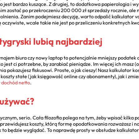
co jest bardzo kuszące. Z drugiej, to dodatkowa papierologia i w
im zostać po przekroczeniu 200 000 zł sprzedaży rocznie, ale 
olnienia. Zanim podejmiesz decyzję, warto odpalić kalkulator va
 oczywiste, wcale takie nie jest po przeliczeniu konkretnych kwo
 tygryski lubią najbardziej
ynajem biura czy nowy laptop to potencjalnie mniejszy podatek 
o jest ci potrzebne, by zarabiać pieniądze. Im więcej ich masz 
 pokazujesz fiskusowi. Proste, a jak cieszy! Nasz kalkulator ko
oszty stałe (jak księgowość online czy abonamenty), jak i zmi
y
dochód netto
.
 używać?
znym, serio. Cała filozofia polega na tym, żeby wpisać kilka
kie przewidujesz koszty, którą formę opodatkowania rozważasz i na
ak to będzie wyglądać. To naprawdę prosty w obsłudze kalkulator