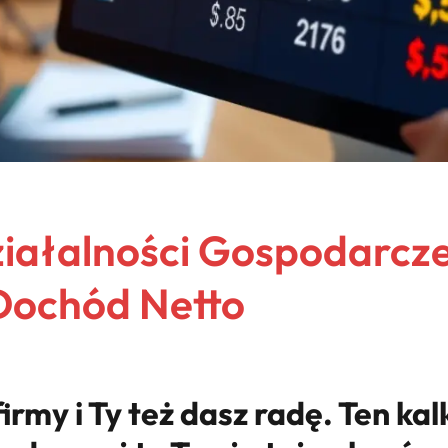
iałalności Gospodarczej
 Dochód Netto
irmy i Ty też dasz radę. Ten kal