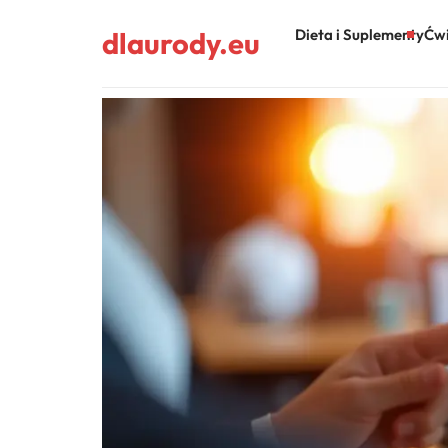
dlaurody.eu
Dieta i Suplementy
Ćwi