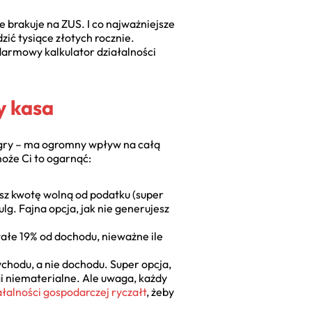
 brakuje na ZUS. I co najważniejsze
ić tysiące złotych rocznie.
darmowy kalkulator działalności
y kasa
e gry – ma ogromny wpływ na całą
oże Ci to ogarnąć:
asz kwotę wolną od podatku (super
lg. Fajna opcja, jak nie generujesz
stałe 19% od dochodu, nieważne ile
zychodu, a nie dochodu. Super opcja,
ugi niematerialne. Ale uwaga, każdy
ałalności gospodarczej ryczałt
, żeby