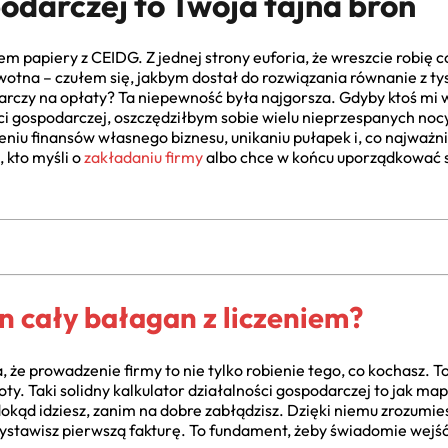
podarczej to Twoja tajna broń
 papiery z CEIDG. Z jednej strony euforia, że wreszcie robię c
owotna – czułem się, jakbym dostał do rozwiązania równanie z t
tarczy na opłaty? Ta niepewność była najgorsza. Gdyby ktoś mi
i gospodarczej, oszczędziłbym sobie wielu nieprzespanych nocy.
eniu finansów własnego biznesu, unikaniu pułapek i, co najważni
 kto myśli o
zakładaniu firmy
albo chce w końcu uporządkować
en cały bałagan z liczeniem?
, że prowadzenie firmy to nie tylko robienie tego, co kochasz. 
y. Taki solidny kalkulator działalności gospodarczej to jak ma
 dokąd idziesz, zanim na dobre zabłądzisz. Dzięki niemu zrozumi
wystawisz pierwszą fakturę. To fundament, żeby świadomie wejś