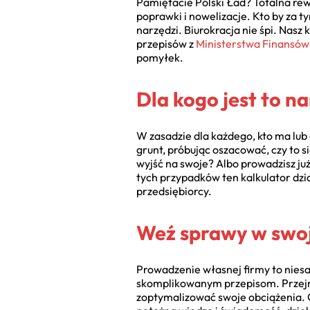
Pamiętacie Polski Ład? Totalna rew
poprawki i nowelizacje. Kto by za 
narzędzi. Biurokracja nie śpi. Nasz
przepisów z
Ministerstwa Finansów
pomyłek.
Dla kogo jest to n
W zasadzie dla każdego, kto ma lub
grunt, próbując oszacować, czy to s
wyjść na swoje? Albo prowadzisz już
tych przypadków ten kalkulator dz
przedsiębiorcy.
Weź sprawy w swoj
Prowadzenie własnej firmy to niesam
skomplikowanym przepisom. Przejmij
zoptymalizować swoje obciążenia. O