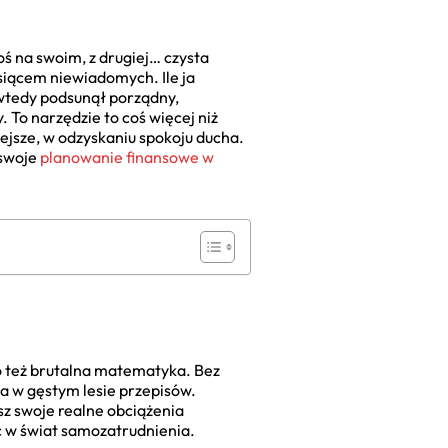
oś na swoim, z drugiej… czysta
ysiącem niewiadomych. Ile ja
 wtedy podsunął porządny,
 To narzędzie to coś więcej niż
ejsze, w odzyskaniu spokoju ducha.
 swoje
planowanie finansowe w
To też brutalna matematyka. Bez
pa w gęstym lesie przepisów.
esz swoje realne obciążenia
ć w świat samozatrudnienia.