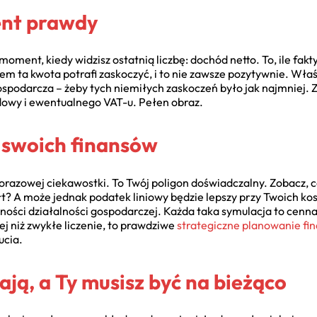
ent prawdy
oment, kiedy widzisz ostatnią liczbę: dochód netto. To, ile fakt
em ta kwota potrafi zaskoczyć, i to nie zawsze pozytywnie. Właś
spodarcza – żeby tych niemiłych zaskoczeń było jak najmniej. 
dowy i ewentualnego VAT-u. Pełen obraz.
 swoich finansów
norazowej ciekawostki. To Twój poligon doświadczalny. Zobacz, co
załt? A może jednak podatek liniowy będzie lepszy przy Twoich k
lności działalności gospodarczej. Każda taka symulacja to cenna
ej niż zwykłe liczenie, to prawdziwe
strategiczne planowanie fi
ucia.
ają, a Ty musisz być na bieżąco