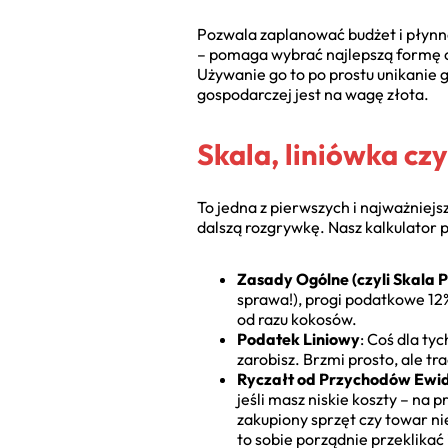
Pozwala zaplanować budżet i płynno
– pomaga wybrać najlepszą formę op
Używanie go to po prostu unikanie 
gospodarczej jest na wagę złota.
Skala, liniówka cz
To jedna z pierwszych i najważniej
dalszą rozgrywkę. Nasz kalkulator
Zasady Ogólne (czyli Skala
sprawa!), progi podatkowe 12% 
od razu kokosów.
Podatek Liniowy
: Coś dla ty
zarobisz. Brzmi prosto, ale tr
Ryczałt od Przychodów Ewi
jeśli masz niskie koszty – na 
zakupiony sprzęt czy towar ni
to sobie porządnie przeklikać 