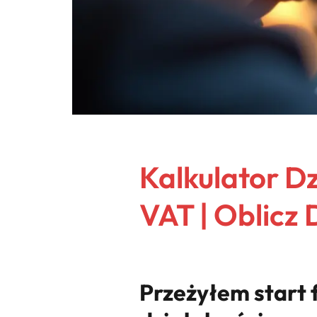
Kalkulator Dz
VAT | Oblicz
Przeżyłem start f