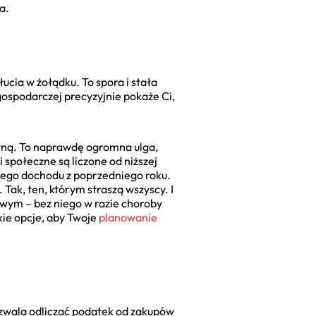
a.
ucia w żołądku. To spora i stała
 gospodarczej precyzyjnie pokaże Ci,
otną. To naprawdę ogromna ulga,
i społeczne są liczone od niższej
jego dochodu z poprzedniego roku.
. Tak, ten, którym straszą wszyscy. I
owym – bez niego w razie choroby
kie opcje, aby Twoje
planowanie
pozwala odliczać podatek od zakupów