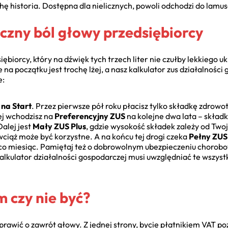
ochę historia. Dostępna dla nielicznych, powoli odchodzi do lamus
ęczny ból głowy przedsiębiorcy
biorcy, który na dźwięk tych trzech liter nie czułby lekkiego ukł
na początku jest trochę lżej, a nasz kalkulator zus działalności
e:
 na Start
. Przez pierwsze pół roku płacisz tylko składkę zdrow
ej wchodzisz na
Preferencyjny ZUS
na kolejne dwa lata – składk
Dalej jest
Mały ZUS Plus
, gdzie wysokość składek zależy od Two
wciąż może być korzystne. A na końcu tej drogi czeka
Pełny ZUS
a co miesiąc. Pamiętaj też o dobrowolnym ubezpieczeniu chorob
alkulator działalności gospodarczej musi uwzględniać te wszyst
 czy nie być?
yprawić o zawrót głowy. Z jednej strony, bycie płatnikiem VAT 