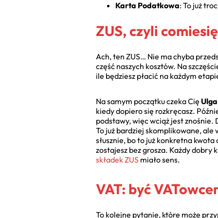
Karta Podatkowa
: To już tr
ZUS, czyli comiesi
Ach, ten ZUS… Nie ma chyba przedsię
część naszych kosztów. Na szczęście 
ile będziesz płacić na każdym etapi
Na samym początku czeka Cię
Ulga
kiedy dopiero się rozkręcasz. Późni
podstawy, więc wciąż jest znośnie. 
To już bardziej skomplikowane, ale 
słusznie, bo to już konkretna kwot
zostajesz bez grosza. Każdy dobry k
składek ZUS
miało sens.
VAT: być VATowcem
To kolejne pytanie, które może prz