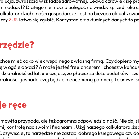
olucja, zwłaszcza w składce zdrowotnej. Ledwo człowiek się prz
tym nadążył? Dlatego nie można polegać na wiedzy sprzed roku c
 kalkulator działalności gospodarczej jest na bieżąco aktualizow
czy
ZUS
łatwo się zgubić. Korzystanie z aktualnych danych to 
arzędzie?
 chce mieć cokolwiek wspólnego z własną firmą. Czy dopiero myśl
ię w ogóle opłaci? A może jesteś freelancerem i chcesz w końcu w
 działalność od lat, ale czujesz, że płacisz za dużo podatków i s
iałalności gospodarczej będzie nieocenioną pomocą. To uniwers
e ręce
owita przygoda, ale też ogromna odpowiedzialność. Nie daj się 
 kontrolę nad swoimi finansami. Użyj naszego kalkulatora, żeb
czywiście, to narzędzie nie zastąpi dobrego księgowego czy d