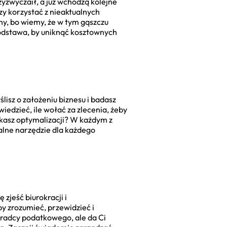
yzwyczaił, a już wchodzą kolejne
zy korzystać z nieaktualnych
any, bo wiemy, że w tym gąszczu
podstawa, by uniknąć kosztownych
isz o założeniu biznesu i badasz
iedzieć, ile wołać za zlecenia, żeby
zukasz optymalizacji? W każdym z
alne narzędzie dla każdego
zjeść biurokracji i
y zrozumieć, przewidzieć i
oradcy podatkowego, ale da Ci