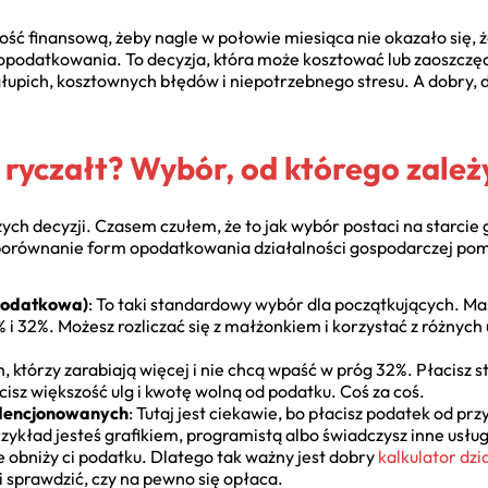
ść finansową, żeby nagle w połowie miesiąca nie okazało się, że
odatkowania. To decyzja, która może kosztować lub zaoszczędz
głupich, kosztownych błędów i niepotrzebnego stresu. A dobry, 
y ryczałt? Wybór, od którego zależ
szych decyzji. Czasem czułem, że to jak wybór postaci na starci
 porównanie form opodatkowania działalności gospodarczej pom
 Podatkowa)
: To taki standardowy wybór dla początkujących. M
i 32%. Możesz rozliczać się z małżonkiem i korzystać z różnych u
ch, którzy zarabiają więcej i nie chcą wpaść w próg 32%. Płacisz 
acisz większość ulg i kwotę wolną od podatku. Coś za coś.
dencjonowanych
: Tutaj jest ciekawie, bo płacisz podatek od pr
przykład jesteś grafikiem, programistą albo świadczysz inne usł
e obniży ci podatku. Dlatego tak ważny jest dobry
kalkulator dzi
i sprawdzić, czy na pewno się opłaca.