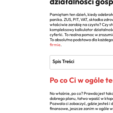
działalności gos
Pamiętam ten dzień, kiedy odebrałem
panika. ZUS, PIT, VAT, składka zdr
właściwie zarobię na czysto? Czy s
kompleksowy kalkulator działalnośc
cyferki. To realna pomoc w zrozumi
To absolutna podstawa dla każdego,
firmie
.
Spis Treści
Po co Ci w ogóle t
No właśnie, po co? Prawda jest taka
dobrego planu, łatwo wpaść w kłopot
Pozwala ci zobaczyć, gdzie jesteś i
finansowe, jeszcze zanim w ogóle 