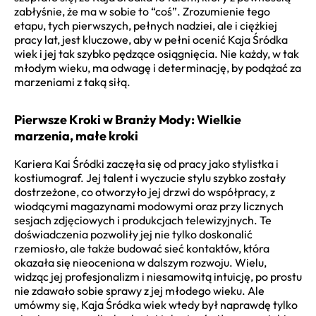
zabłyśnie, że ma w sobie to “coś”. Zrozumienie tego
etapu, tych pierwszych, pełnych nadziei, ale i ciężkiej
pracy lat, jest kluczowe, aby w pełni ocenić Kaja Śródka
wiek i jej tak szybko pędzące osiągnięcia. Nie każdy, w tak
młodym wieku, ma odwagę i determinację, by podążać za
marzeniami z taką siłą.
Pierwsze Kroki w Branży Mody: Wielkie
marzenia, małe kroki
Kariera Kai Śródki zaczęła się od pracy jako stylistka i
kostiumograf. Jej talent i wyczucie stylu szybko zostały
dostrzeżone, co otworzyło jej drzwi do współpracy, z
wiodącymi magazynami modowymi oraz przy licznych
sesjach zdjęciowych i produkcjach telewizyjnych. Te
doświadczenia pozwoliły jej nie tylko doskonalić
rzemiosło, ale także budować sieć kontaktów, która
okazała się nieoceniona w dalszym rozwoju. Wielu,
widząc jej profesjonalizm i niesamowitą intuicję, po prostu
nie zdawało sobie sprawy z jej młodego wieku. Ale
umówmy się, Kaja Śródka wiek wtedy był naprawdę tylko