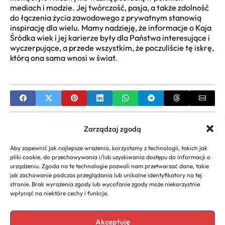
mediach i modzie. Jej twórczość, pasja, a także zdolność
do łączenia życia zawodowego z prywatnym stanowią
inspirację dla wielu. Mamy nadzieję, że informacje o Kaja
Śródka wiek i jej karierze były dla Państwa interesujące i
wyczerpujące, a przede wszystkim, że poczuliście tę iskrę,
którą ona sama wnosi w świat.
PREVIOUS
Zarządzaj zgodą
Miłka Skalska Wiek i Biografia – Kompletny
Aby zapewnić jak najlepsze wrażenia, korzystamy z technologii, takich jak
Przewodnik po Karierze Artystki
pliki cookie, do przechowywania i/lub uzyskiwania dostępu do informacji o
urządzeniu. Zgoda na te technologie pozwoli nam przetwarzać dane, takie
NEXT
jak zachowanie podczas przeglądania lub unikalne identyfikatory na tej
stronie. Brak wyrażenia zgody lub wycofanie zgody może niekorzystnie
Piotr Rogucki wiek: Ile Lat Ma i Kiedy Się Urodził?
wpłynąć na niektóre cechy i funkcje.
Biografia
Akceptuję