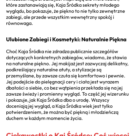
które zastanawiają się, Kaja Śródka sekrety młodego
wyglądu, bo pokazuje, że piękno to nie tylko zewnętrzne
zabiegi, ale przede wszystkim wewnętrzny spokój i
równowaga.
Ulubione Zabiegi i Kosmetyki: Naturalnie Piękna
Choć Kaja Śródka nie zdradza publicznie szczegółów
dotyczących konkretnych zabiegów, wiadomo, że stawia
na naturalne piękno. Jej makijaż jest zazwyczaj delikatny,
podkreślający naturalne atuty, a stylizacje są
przemyślane, by zawsze czuła się komfortowo i pewnie.
Jej podejście do pielęgnacji cery i ciała jest wyrazem
dbałości o siebie, co bez wątpienia przekłada się na jej
zawsze świeży i promienny wygląd. To część jej wizerunku
i pokazuje, jak Kaja Śródka dba o urodę. Wszyscy
doceniają jej wygląd, a Kaja Śródka wiek jest tylko
potwierdzeniem, że można być piękną i młodzieńczą
duchem w każdym momencie życia.
Ciekawostki o Kai Śródce: Coś więcej