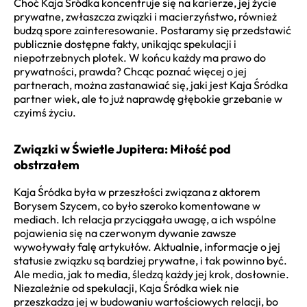
Choć Kaja Śródka koncentruje się na karierze, jej życie
prywatne, zwłaszcza związki i macierzyństwo, również
budzą spore zainteresowanie. Postaramy się przedstawić
publicznie dostępne fakty, unikając spekulacji i
niepotrzebnych plotek. W końcu każdy ma prawo do
prywatności, prawda? Chcąc poznać więcej o jej
partnerach, można zastanawiać się, jaki jest Kaja Śródka
partner wiek, ale to już naprawdę głębokie grzebanie w
czyimś życiu.
Związki w Świetle Jupitera: Miłość pod
obstrzałem
Kaja Śródka była w przeszłości związana z aktorem
Borysem Szycem, co było szeroko komentowane w
mediach. Ich relacja przyciągała uwagę, a ich wspólne
pojawienia się na czerwonym dywanie zawsze
wywoływały falę artykułów. Aktualnie, informacje o jej
statusie związku są bardziej prywatne, i tak powinno być.
Ale media, jak to media, śledzą każdy jej krok, dosłownie.
Niezależnie od spekulacji, Kaja Śródka wiek nie
przeszkadza jej w budowaniu wartościowych relacji, bo