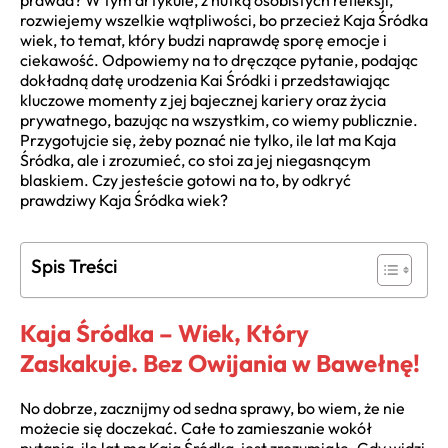
prawda? W tym artykule, z nutką osobistych refleksji,
rozwiejemy wszelkie wątpliwości, bo przecież Kaja Śródka
wiek, to temat, który budzi naprawdę sporę emocje i
ciekawość. Odpowiemy na to dręczące pytanie, podając
dokładną datę urodzenia Kai Śródki i przedstawiając
kluczowe momenty z jej bajecznej kariery oraz życia
prywatnego, bazując na wszystkim, co wiemy publicznie.
Przygotujcie się, żeby poznać nie tylko, ile lat ma Kaja
Śródka, ale i zrozumieć, co stoi za jej niegasnącym
blaskiem. Czy jesteście gotowi na to, by odkryć
prawdziwy Kaja Śródka wiek?
Spis Treści
Kaja Śródka – Wiek, Który
Zaskakuje. Bez Owijania w Bawełnę!
No dobrze, zacznijmy od sedna sprawy, bo wiem, że nie
możecie się doczekać. Całe to zamieszanie wokół
pytania, ile lat ma Kaja Śródka, jest zrozumiałe. Gdy widzi