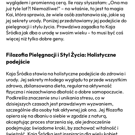
wyglądem i promienną cerą. Ile razy słyszałam: „Ona ma
już tyle lat?! Niemożliwe!” – no właśnie, to jest ta magia
Kai, która sprawia, że wiele osób zastanawia się, jakie są
jej sekrety urody. Poniżej przedstawiamy jej podejście do
pielęgnacji i stylu życia. Prawdziwa zagadka to Kaja
Śródka jak dba o urodę w swoim wieku – to musi być coś
więcej niż tylko dobre geny.
Filozofia Pielęgnacji i Styl Życia: Holistyczne
podejście
Kaja Śródka stawia na holistyczne podejście do zdrowia i
urody. Jej sekrety młodego wyglądu to przede wszystkim
zdrowa, zbilansowana dieta, regularna aktywność
fizyczna i niezachwiana dbałość o dobre samopoczucie.
Podkreśla znaczenie snu i unikania stresu, co w
dzisiejszych czasach jest prawdziwym wyzwaniem,
szczególnie dla osoby tak aktywnej jak ona. Jej filozofia
opiera się na dbaniu o siebie w zgodzie z naturą,
akceptując proces starzenia się, ale jednocześnie
podejmując świadome kroki, by zachować witalność i
świeżość. Kaja Śródka jest inspiracją dla wielu kobiet,