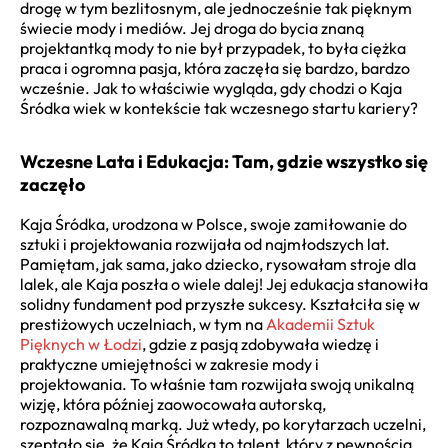
drogę w tym bezlitosnym, ale jednocześnie tak pięknym
świecie mody i mediów. Jej droga do bycia znaną
projektantką mody to nie był przypadek, to była ciężka
praca i ogromna pasja, która zaczęła się bardzo, bardzo
wcześnie. Jak to właściwie wygląda, gdy chodzi o Kaja
Śródka wiek w kontekście tak wczesnego startu kariery?
Wczesne Lata i Edukacja: Tam, gdzie wszystko się
zaczęło
Kaja Śródka, urodzona w Polsce, swoje zamiłowanie do
sztuki i projektowania rozwijała od najmłodszych lat.
Pamiętam, jak sama, jako dziecko, rysowałam stroje dla
lalek, ale Kaja poszła o wiele dalej! Jej edukacja stanowiła
solidny fundament pod przyszłe sukcesy. Kształciła się w
prestiżowych uczelniach, w tym na
Akademii Sztuk
Pięknych w Łodzi
, gdzie z pasją zdobywała wiedzę i
praktyczne umiejętności w zakresie mody i
projektowania. To właśnie tam rozwijała swoją unikalną
wizję, która później zaowocowała autorską,
rozpoznawalną marką. Już wtedy, po korytarzach uczelni,
szeptało się, że Kaja Śródka to talent, który z pewnością