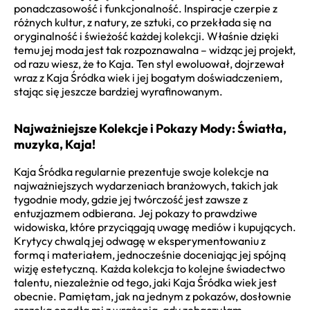
ponadczasowość i funkcjonalność. Inspiracje czerpie z
różnych kultur, z natury, ze sztuki, co przekłada się na
oryginalność i świeżość każdej kolekcji. Właśnie dzięki
temu jej moda jest tak rozpoznawalna – widząc jej projekt,
od razu wiesz, że to Kaja. Ten styl ewoluował, dojrzewał
wraz z Kaja Śródka wiek i jej bogatym doświadczeniem,
stając się jeszcze bardziej wyrafinowanym.
Najważniejsze Kolekcje i Pokazy Mody: Światła,
muzyka, Kaja!
Kaja Śródka regularnie prezentuje swoje kolekcje na
najważniejszych wydarzeniach branżowych, takich jak
tygodnie mody, gdzie jej twórczość jest zawsze z
entuzjazmem odbierana. Jej pokazy to prawdziwe
widowiska, które przyciągają uwagę mediów i kupujących.
Krytycy chwalą jej odwagę w eksperymentowaniu z
formą i materiałem, jednocześnie doceniając jej spójną
wizję estetyczną. Każda kolekcja to kolejne świadectwo
talentu, niezależnie od tego, jaki Kaja Śródka wiek jest
obecnie. Pamiętam, jak na jednym z pokazów, dosłownie
szczęka opadła mi z wrażenia, gdy zobaczyłam