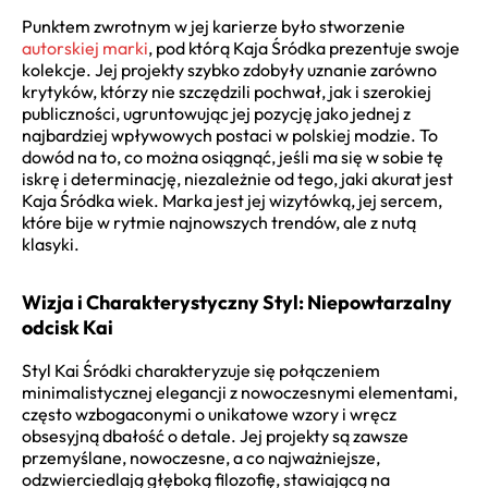
Punktem zwrotnym w jej karierze było stworzenie
autorskiej marki
, pod którą Kaja Śródka prezentuje swoje
kolekcje. Jej projekty szybko zdobyły uznanie zarówno
krytyków, którzy nie szczędzili pochwał, jak i szerokiej
publiczności, ugruntowując jej pozycję jako jednej z
najbardziej wpływowych postaci w polskiej modzie. To
dowód na to, co można osiągnąć, jeśli ma się w sobie tę
iskrę i determinację, niezależnie od tego, jaki akurat jest
Kaja Śródka wiek. Marka jest jej wizytówką, jej sercem,
które bije w rytmie najnowszych trendów, ale z nutą
klasyki.
Wizja i Charakterystyczny Styl: Niepowtarzalny
odcisk Kai
Styl Kai Śródki charakteryzuje się połączeniem
minimalistycznej elegancji z nowoczesnymi elementami,
często wzbogaconymi o unikatowe wzory i wręcz
obsesyjną dbałość o detale. Jej projekty są zawsze
przemyślane, nowoczesne, a co najważniejsze,
odzwierciedlają głęboką filozofię, stawiającą na