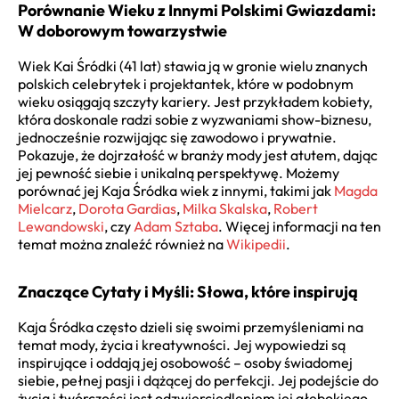
Porównanie Wieku z Innymi Polskimi Gwiazdami:
W doborowym towarzystwie
Wiek Kai Śródki (41 lat) stawia ją w gronie wielu znanych
polskich celebrytek i projektantek, które w podobnym
wieku osiągają szczyty kariery. Jest przykładem kobiety,
która doskonale radzi sobie z wyzwaniami show-biznesu,
jednocześnie rozwijając się zawodowo i prywatnie.
Pokazuje, że dojrzałość w branży mody jest atutem, dając
jej pewność siebie i unikalną perspektywę. Możemy
porównać jej Kaja Śródka wiek z innymi, takimi jak
Magda
Mielcarz
,
Dorota Gardias
,
Milka Skalska
,
Robert
Lewandowski
, czy
Adam Sztaba
. Więcej informacji na ten
temat można znaleźć również na
Wikipedii
.
Znaczące Cytaty i Myśli: Słowa, które inspirują
Kaja Śródka często dzieli się swoimi przemyśleniami na
temat mody, życia i kreatywności. Jej wypowiedzi są
inspirujące i oddają jej osobowość – osoby świadomej
siebie, pełnej pasji i dążącej do perfekcji. Jej podejście do
życia i twórczości jest odzwierciedleniem jej głębokiego