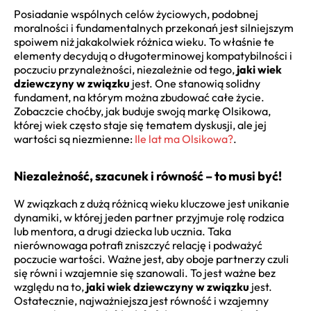
Posiadanie wspólnych celów życiowych, podobnej
moralności i fundamentalnych przekonań jest silniejszym
spoiwem niż jakakolwiek różnica wieku. To właśnie te
elementy decydują o długoterminowej kompatybilności i
poczuciu przynależności, niezależnie od tego,
jaki wiek
dziewczyny w związku
jest. One stanowią solidny
fundament, na którym można zbudować całe życie.
Zobaczcie choćby, jak buduje swoją markę Olsikowa,
której wiek często staje się tematem dyskusji, ale jej
wartości są niezmienne:
Ile lat ma Olsikowa?
.
Niezależność, szacunek i równość – to musi być!
W związkach z dużą różnicą wieku kluczowe jest unikanie
dynamiki, w której jeden partner przyjmuje rolę rodzica
lub mentora, a drugi dziecka lub ucznia. Taka
nierównowaga potrafi zniszczyć relację i podważyć
poczucie wartości. Ważne jest, aby oboje partnerzy czuli
się równi i wzajemnie się szanowali. To jest ważne bez
względu na to,
jaki wiek dziewczyny w związku
jest.
Ostatecznie, najważniejsza jest równość i wzajemny