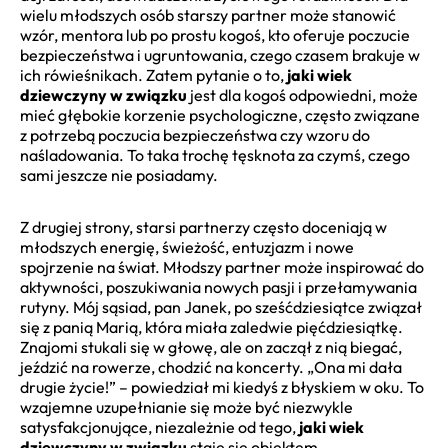
wielu młodszych osób starszy partner może stanowić
wzór, mentora lub po prostu kogoś, kto oferuje poczucie
bezpieczeństwa i ugruntowania, czego czasem brakuje w
ich rówieśnikach. Zatem pytanie o to,
jaki wiek
dziewczyny w związku
jest dla kogoś odpowiedni, może
mieć głębokie korzenie psychologiczne, często związane
z potrzebą poczucia bezpieczeństwa czy wzoru do
naśladowania. To taka trochę tęsknota za czymś, czego
sami jeszcze nie posiadamy.
Z drugiej strony, starsi partnerzy często doceniają w
młodszych energię, świeżość, entuzjazm i nowe
spojrzenie na świat. Młodszy partner może inspirować do
aktywności, poszukiwania nowych pasji i przełamywania
rutyny. Mój sąsiad, pan Janek, po sześćdziesiątce związał
się z panią Marią, która miała zaledwie pięćdziesiątkę.
Znajomi stukali się w głowę, ale on zaczął z nią biegać,
jeździć na rowerze, chodzić na koncerty. „Ona mi dała
drugie życie!” – powiedział mi kiedyś z błyskiem w oku. To
wzajemne uzupełnianie się może być niezwykle
satysfakcjonujące, niezależnie od tego,
jaki wiek
dziewczyny w związku
staje się obiektem