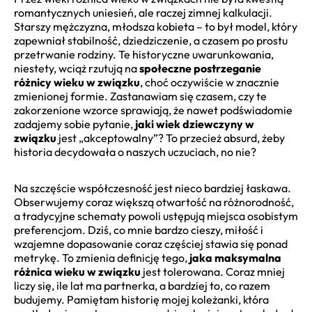
romantycznych uniesień, ale raczej zimnej kalkulacji.
Starszy mężczyzna, młodsza kobieta – to był model, który
zapewniał stabilność, dziedziczenie, a czasem po prostu
przetrwanie rodziny. Te historyczne uwarunkowania,
niestety, wciąż rzutują na
społeczne postrzeganie
różnicy wieku w związku
, choć oczywiście w znacznie
zmienionej formie. Zastanawiam się czasem, czy te
zakorzenione wzorce sprawiają, że nawet podświadomie
zadajemy sobie pytanie,
jaki wiek dziewczyny w
związku
jest „akceptowalny”? To przecież absurd, żeby
historia decydowała o naszych uczuciach, no nie?
Na szczęście współczesność jest nieco bardziej łaskawa.
Obserwujemy coraz większą otwartość na różnorodność,
a tradycyjne schematy powoli ustępują miejsca osobistym
preferencjom. Dziś, co mnie bardzo cieszy, miłość i
wzajemne dopasowanie coraz częściej stawia się ponad
metrykę. To zmienia definicję tego,
jaka maksymalna
różnica wieku w związku
jest tolerowana. Coraz mniej
liczy się, ile lat ma partnerka, a bardziej to, co razem
budujemy. Pamiętam historię mojej koleżanki, która