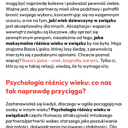
mogą być naprawdę bolesne i podważać pewność siebie.
Ważne jest, aby partnerzy mieli silne podstawy i potrafili
bronić swojego wyboru, koncentrując się na wzajemnym
uczuciu, a nie na tym,
jaki wiek dziewczyny w związku
jest akceptowalny dla innych. Akceptacja i wsparcie
wewnątrz związku są kluczowe, aby oprzeć się
zewnętrznym presjom, niezależnie od tego,
jaka
maksymalna różnica wieku w związku
by nie była. Moja
znajoma Basia Lipska, której losy śledzę, z pewnością
mierzyła się z podobnymi opiniami. Chcecie poznać
więcej?
Basia Lipska – wiek, biografia, kariera
. Tylko ci,
którzy są w takiej relacji, wiedzą, ile to wymaga siły.
Psychologia różnicy wieku: co nas
tak naprawdę przyciąga?
Zastanawiałeś się kiedyś, dlaczego w ogóle pociągają nas
osoby w innym wieku?
Psychologia różnicy wieku w
związkach
często tłumaczy atrakcyjność młodszego
partnera/partnerki wobec starszego jako poszukiwanie
dojrzałości, doświadczenia życiowego i stabilności. Dla