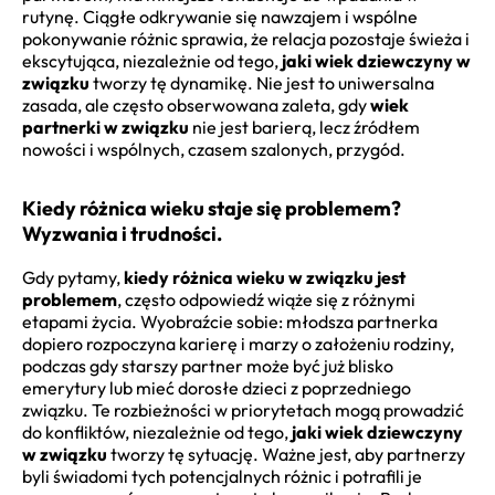
rutynę. Ciągłe odkrywanie się nawzajem i wspólne
pokonywanie różnic sprawia, że relacja pozostaje świeża i
ekscytująca, niezależnie od tego,
jaki wiek dziewczyny w
związku
tworzy tę dynamikę. Nie jest to uniwersalna
zasada, ale często obserwowana zaleta, gdy
wiek
partnerki w związku
nie jest barierą, lecz źródłem
nowości i wspólnych, czasem szalonych, przygód.
Kiedy różnica wieku staje się problemem?
Wyzwania i trudności.
Gdy pytamy,
kiedy różnica wieku w związku jest
problemem
, często odpowiedź wiąże się z różnymi
etapami życia. Wyobraźcie sobie: młodsza partnerka
dopiero rozpoczyna karierę i marzy o założeniu rodziny,
podczas gdy starszy partner może być już blisko
emerytury lub mieć dorosłe dzieci z poprzedniego
związku. Te rozbieżności w priorytetach mogą prowadzić
do konfliktów, niezależnie od tego,
jaki wiek dziewczyny
w związku
tworzy tę sytuację. Ważne jest, aby partnerzy
byli świadomi tych potencjalnych różnic i potrafili je