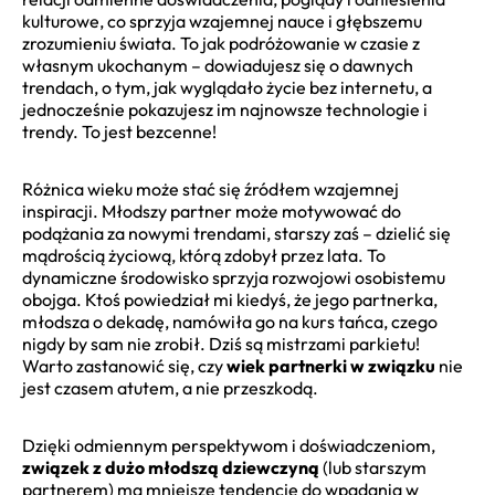
kulturowe, co sprzyja wzajemnej nauce i głębszemu
zrozumieniu świata. To jak podróżowanie w czasie z
własnym ukochanym – dowiadujesz się o dawnych
trendach, o tym, jak wyglądało życie bez internetu, a
jednocześnie pokazujesz im najnowsze technologie i
trendy. To jest bezcenne!
Różnica wieku może stać się źródłem wzajemnej
inspiracji. Młodszy partner może motywować do
podążania za nowymi trendami, starszy zaś – dzielić się
mądrością życiową, którą zdobył przez lata. To
dynamiczne środowisko sprzyja rozwojowi osobistemu
obojga. Ktoś powiedział mi kiedyś, że jego partnerka,
młodsza o dekadę, namówiła go na kurs tańca, czego
nigdy by sam nie zrobił. Dziś są mistrzami parkietu!
Warto zastanowić się, czy
wiek partnerki w związku
nie
jest czasem atutem, a nie przeszkodą.
Dzięki odmiennym perspektywom i doświadczeniom,
związek z dużo młodszą dziewczyną
(lub starszym
partnerem) ma mniejsze tendencje do wpadania w