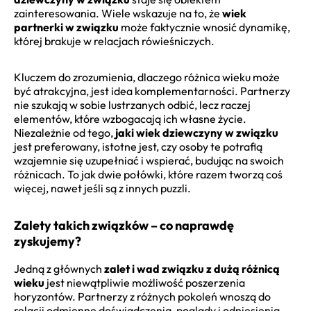
zainteresowania. Wiele wskazuje na to, że
wiek
partnerki w związku
może faktycznie wnosić dynamikę,
której brakuje w relacjach rówieśniczych.
Kluczem do zrozumienia, dlaczego różnica wieku może
być atrakcyjna, jest idea komplementarności. Partnerzy
nie szukają w sobie lustrzanych odbić, lecz raczej
elementów, które wzbogacają ich własne życie.
Niezależnie od tego,
jaki wiek dziewczyny w związku
jest preferowany, istotne jest, czy osoby te potrafią
wzajemnie się uzupełniać i wspierać, budując na swoich
różnicach. To jak dwie połówki, które razem tworzą coś
więcej, nawet jeśli są z innych puzzli.
Zalety takich związków – co naprawdę
zyskujemy?
Jedną z głównych
zalet i wad związku z dużą różnicą
wieku
jest niewątpliwie możliwość poszerzenia
horyzontów. Partnerzy z różnych pokoleń wnoszą do
relacji odmienne doświadczenia, poglądy i odniesienia