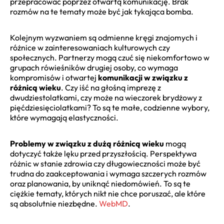
przepracować poprzez otwartą komunikację. Brak
rozmów na te tematy może być jak tykająca bomba.
Kolejnym wyzwaniem są odmienne kręgi znajomych i
różnice w zainteresowaniach kulturowych czy
społecznych. Partnerzy mogą czuć się niekomfortowo w
grupach rówieśników drugiej osoby, co wymaga
kompromisów i otwartej
komunikacji w związku z
różnicą wieku
. Czy iść na głośną imprezę z
dwudziestolatkami, czy może na wieczorek brydżowy z
pięćdziesięciolatkami? To są te małe, codzienne wybory,
które wymagają elastyczności.
Problemy w związku z dużą różnicą wieku
mogą
dotyczyć także lęku przed przyszłością. Perspektywa
różnic w stanie zdrowia czy długowieczności może być
trudna do zaakceptowania i wymaga szczerych rozmów
oraz planowania, by uniknąć niedomówień. To są te
ciężkie tematy, których nikt nie chce poruszać, ale które
są absolutnie niezbędne.
WebMD
.