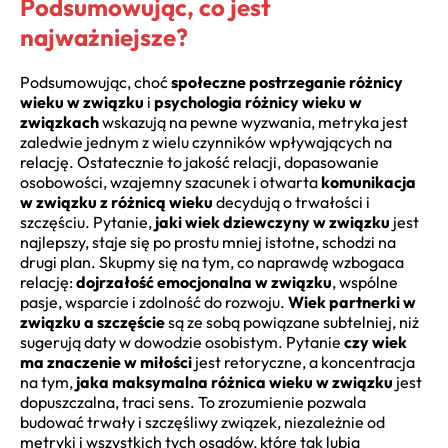
Podsumowując, co jest
najważniejsze?
Podsumowując, choć
społeczne postrzeganie różnicy
wieku w związku
i
psychologia różnicy wieku w
związkach
wskazują na pewne wyzwania, metryka jest
zaledwie jednym z wielu czynników wpływających na
relację. Ostatecznie to jakość relacji, dopasowanie
osobowości, wzajemny szacunek i otwarta
komunikacja
w związku z różnicą wieku
decydują o trwałości i
szczęściu. Pytanie,
jaki wiek dziewczyny w związku
jest
najlepszy, staje się po prostu mniej istotne, schodzi na
drugi plan. Skupmy się na tym, co naprawdę wzbogaca
relację:
dojrzałość emocjonalna w związku
, wspólne
pasje, wsparcie i zdolność do rozwoju.
Wiek partnerki w
związku a szczęście
są ze sobą powiązane subtelniej, niż
sugerują daty w dowodzie osobistym. Pytanie
czy wiek
ma znaczenie w miłości
jest retoryczne, a koncentracja
na tym,
jaka maksymalna różnica wieku w związku
jest
dopuszczalna, traci sens. To zrozumienie pozwala
budować trwały i szczęśliwy związek, niezależnie od
metryki i wszystkich tych osądów, które tak lubią