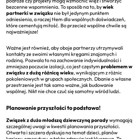
podróże czy projekty mogą wzmocnić więź i stworzyć
bezcenne wspomnienia. To sposób na to, by
wiek
partnerki w związku
nie był jedynym punktem
odniesienia, a raczej tłem dla wspólnych doświadczeń,
które cementują miłość. Bo przecież wspólne chwile są
najważniejsze!
Ważne jest również, aby oboje partnerzy utrzymywali
kontakty ze swoimi własnymi kręgami znajomych i
rodziną. Pozwala to na zachowanie indywidualności i
zmniejsza poczucie izolacji, co jest częstym
problemem w
związku z dużą różnicą wieku
, wynikającym z różnic
pokoleniowych w grupach społecznych. Dbanie o własne
przestrzenie jest tak samo ważne, jak budowanie
wspólnej. Nikt nie chce czuć się samotny wśród ludzi.
Planowanie przyszłości to podstawa!
Związek z dużo młodszą dziewczyną porady
wymagają
szczególnej uwagi w kwestii planowania przyszłości.
Otwarta i szczera dyskusja na temat dzieci, planów
kariery, emerytury, a także zdrowia jest kluczowa. To