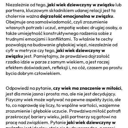
Niezależnie od tego,
jaki wiek dziewczyny w związku
lub
partnera, kluczowym składnikiem udanej relacji jest ta
cholernie ważna
dojrzałość emocjonalna w związku
.
Obejmuje ona samoświadomość, czyli zrozumienie
własnych potrzeb i uczuć, empatię wobec drugiej osoby, a
także umiejętność konstruktywnego radzenia sobie z
trudnymi emocjami i konfliktami. To właśnie te cechy
pozwalają na budowanie głębokiej więzi, niezależnie od
cyfr w metryce czy tego,
jaki wiek dziewczyny w
związku
jest. Pamiętajmy, że prawdziwa dojrzałość
rzadko idzie w parze z samym wiekiem, a jest raczej
efektem doświadczeń, refleksji i, no cóż, czasem po prostu
bycia dobrym człowiekiem.
Odpowiedź na pytanie,
czy wiek ma znaczenie w miłości
,
jest dla mnie jasna i prosta: ma, ale nie jest decydujący.
Fizyczny wiek może wpływać na pewne aspekty życia, ale
to, co naprawdę się liczy, to wspólne wartości, wzajemne
zrozumienie i głębokie uczucie. Prawdziwa miłość potrafi
przekroczyć bariery wieku, jeśli partnerzy są gotowi na
pracę nad związkiem. Pytanie
jaki wiek dziewczyny w
związku
jest idealny, staje się tu drugorzędne, a raczej