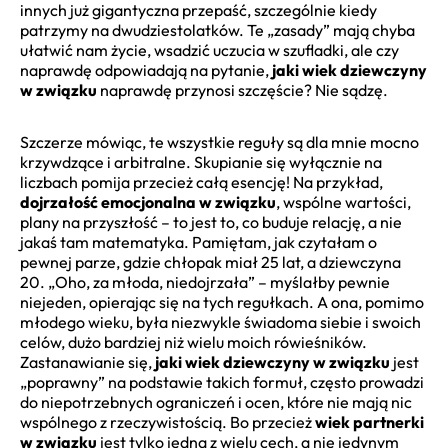
innych już gigantyczna przepaść, szczególnie kiedy
patrzymy na dwudziestolatków. Te „zasady” mają chyba
ułatwić nam życie, wsadzić uczucia w szufladki, ale czy
naprawdę odpowiadają na pytanie,
jaki wiek dziewczyny
w związku
naprawdę przynosi szczęście? Nie sądzę.
Szczerze mówiąc, te wszystkie reguły są dla mnie mocno
krzywdzące i arbitralne. Skupianie się wyłącznie na
liczbach pomija przecież całą esencję! Na przykład,
dojrzałość emocjonalna w związku
, wspólne wartości,
plany na przyszłość – to jest to, co buduje relację, a nie
jakaś tam matematyka. Pamiętam, jak czytałam o
pewnej parze, gdzie chłopak miał 25 lat, a dziewczyna
20. „Oho, za młoda, niedojrzała” – myślałby pewnie
niejeden, opierając się na tych regułkach. A ona, pomimo
młodego wieku, była niezwykle świadoma siebie i swoich
celów, dużo bardziej niż wielu moich rówieśników.
Zastanawianie się,
jaki wiek dziewczyny w związku
jest
„poprawny” na podstawie takich formuł, często prowadzi
do niepotrzebnych ograniczeń i ocen, które nie mają nic
wspólnego z rzeczywistością. Bo przecież
wiek partnerki
w związku
jest tylko jedną z wielu cech, a nie jedynym