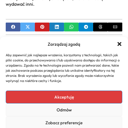
wydawać inni.
PREVIOUS
Zarządzaj zgodą
Ile Lat Ma One Direction? Historia, Powstanie i
Aby zapewnić jak najlepsze wrażenia, korzystamy z technologii, takich jak
Aktualny Status Zespołu
pliki cookie, do przechowywania i/lub uzyskiwania dostępu do informacji o
urządzeniu. Zgoda na te technologie pozwoli nam przetwarzać dane, takie
NEXT
jak zachowanie podczas przeglądania lub unikalne identyfikatory na tej
stronie. Brak wyrażenia zgody lub wycofanie zgody może niekorzystnie
Joanna Moro wiek – Biografia, Data Urodzenia,
wpłynąć na niektóre cechy i funkcje.
Kariera i Życie Prywatne
Akceptuję
Odmów
Copyright 2026. All rights
Polityka
reserved powered by
Prywatności
Zobacz preferencje
dlaurody.eu