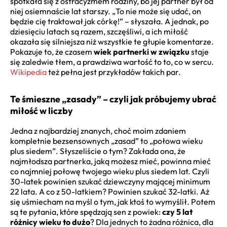
spotkała się z ostracyzmem rodziny, bo jej partner był od
niej osiemnaście lat starszy. „To nie może się udać, on
będzie cię traktował jak córkę!” – słyszała. A jednak, po
dziesięciu latach są razem, szczęśliwi, a ich miłość
okazała się silniejsza niż wszystkie te głupie komentarze.
Pokazuje to, że czasem
wiek partnerki w związku
staje
się zaledwie tłem, a prawdziwa wartość to to, co w sercu.
Wikipedia
też pełna jest przykładów takich par.
Te śmieszne „zasady” – czyli jak próbujemy ubrać
miłość w liczby
Jedna z najbardziej znanych, choć moim zdaniem
kompletnie bezsensownych „zasad” to „połowa wieku
plus siedem”. Słyszeliście o tym? Zakłada ona, że
najmłodsza partnerka, jaką możesz mieć, powinna mieć
co najmniej połowę twojego wieku plus siedem lat. Czyli
30-latek powinien szukać dziewczyny mającej minimum
22 lata. A co z 50-latkiem? Powinien szukać 32-latki. Aż
się uśmiecham na myśl o tym, jak ktoś to wymyślił. Potem
są te pytania, które spędzają sen z powiek:
czy 5 lat
różnicy wieku to dużo
? Dla jednych to żadna różnica, dla