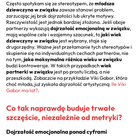
Często spotykam się ze stereotypem, że
młodsza
dziewczyna w związku
zawsze stanowi problem,
zarzucając jej brak dojrzałości lub ukryte motywy.
Rzeczywistość jest jednak bardziej złożona. Jeśli oboje
partnerzy wykazują
dojrzałość emocjonalną w związku
,
mają wspólne cele i wzajemny szacunek, to
jaki wiek
dziewczyny w związku
jest wybrany, staje się
drugorzędny. Ważne jest przełamanie tych stereotypów i
skupienie się na indywidualnych cechach partnerów, nie
na tym,
jaka maksymalna różnica wieku w związku
budzi kontrowersje. W takich przypadkach
wiek
partnerki w związku
jest po prostu liczbą, a nie
przeszkodą. Zobaczcie na przykładzie Viki Gabor, która
choć młoda, już zyskała dojrzałość artystyczną:
Ile Viki
Gabor ma lat?
.
Co tak naprawdę buduje trwałe
szczęście, niezależnie od metryki?
Dojrzałość emocjonalna ponad cyframi