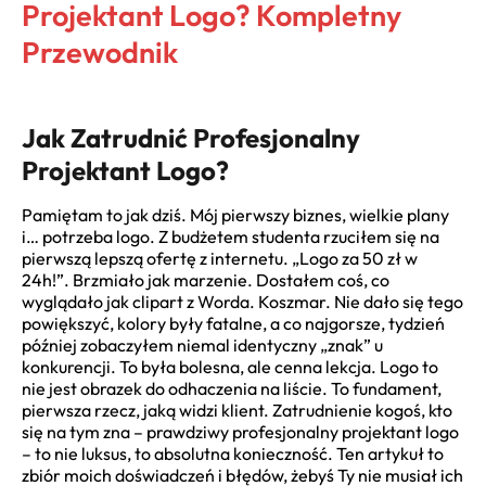
Projektant Logo? Kompletny
Przewodnik
Jak Zatrudnić Profesjonalny
Projektant Logo?
Pamiętam to jak dziś. Mój pierwszy biznes, wielkie plany
i… potrzeba logo. Z budżetem studenta rzuciłem się na
pierwszą lepszą ofertę z internetu. „Logo za 50 zł w
24h!”. Brzmiało jak marzenie. Dostałem coś, co
wyglądało jak clipart z Worda. Koszmar. Nie dało się tego
powiększyć, kolory były fatalne, a co najgorsze, tydzień
później zobaczyłem niemal identyczny „znak” u
konkurencji. To była bolesna, ale cenna lekcja. Logo to
nie jest obrazek do odhaczenia na liście. To fundament,
pierwsza rzecz, jaką widzi klient. Zatrudnienie kogoś, kto
się na tym zna – prawdziwy profesjonalny projektant logo
– to nie luksus, to absolutna konieczność. Ten artykuł to
zbiór moich doświadczeń i błędów, żebyś Ty nie musiał ich