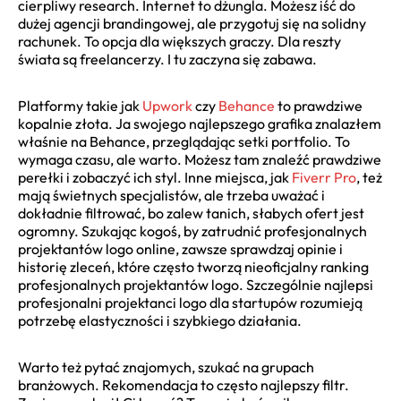
cierpliwy research. Internet to dżungla. Możesz iść do
dużej agencji brandingowej, ale przygotuj się na solidny
rachunek. To opcja dla większych graczy. Dla reszty
świata są freelancerzy. I tu zaczyna się zabawa.
Platformy takie jak
Upwork
czy
Behance
to prawdziwe
kopalnie złota. Ja swojego najlepszego grafika znalazłem
właśnie na Behance, przeglądając setki portfolio. To
wymaga czasu, ale warto. Możesz tam znaleźć prawdziwe
perełki i zobaczyć ich styl. Inne miejsca, jak
Fiverr Pro
, też
mają świetnych specjalistów, ale trzeba uważać i
dokładnie filtrować, bo zalew tanich, słabych ofert jest
ogromny. Szukając kogoś, by zatrudnić profesjonalnych
projektantów logo online, zawsze sprawdzaj opinie i
historię zleceń, które często tworzą nieoficjalny ranking
profesjonalnych projektantów logo. Szczególnie najlepsi
profesjonalni projektanci logo dla startupów rozumieją
potrzebę elastyczności i szybkiego działania.
Warto też pytać znajomych, szukać na grupach
branżowych. Rekomendacja to często najlepszy filtr.