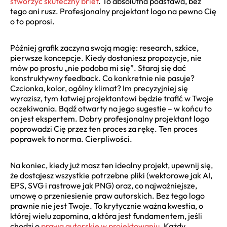
stworzyć skuteczny brief
. To absolutna podstawa, bez
tego ani rusz. Profesjonalny projektant logo na pewno Cię
o to poprosi.
Później grafik zaczyna swoją magię: research, szkice,
pierwsze koncepcje. Kiedy dostaniesz propozycje, nie
mów po prostu „nie podoba mi się”. Staraj się dać
konstruktywny feedback. Co konkretnie nie pasuje?
Czcionka, kolor, ogólny klimat? Im precyzyjniej się
wyrazisz, tym łatwiej projektantowi będzie trafić w Twoje
oczekiwania. Bądź otwarty na jego sugestie – w końcu to
on jest ekspertem. Dobry profesjonalny projektant logo
poprowadzi Cię przez ten proces za rękę. Ten proces
poprawek to norma. Cierpliwości.
Na koniec, kiedy już masz ten idealny projekt, upewnij się,
że dostajesz wszystkie potrzebne pliki (wektorowe jak AI,
EPS, SVG i rastrowe jak PNG) oraz, co najważniejsze,
umowę o przeniesienie praw autorskich. Bez tego logo
prawnie nie jest Twoje. To krytycznie ważna kwestia, o
której wielu zapomina, a która jest fundamentem, jeśli
chodzi o
prawa autorskie w projektowaniu
. Każdy