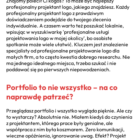
Znajomy polecił Ci kogoś? To może być najlepszy
profesjonalny projektant logo, jakiego znajdziesz. Każdy
profesjonalny projektant logo z prawdziwym
doświadczeniem podejdzie do twojego zlecenia
indywidualnie. A czasem warto też poszukać lokalnie,
wpisując w wyszukiwarkę 'profesjonalne usługi
projektowania logo w mojej okolicy’, bo osobiste
spotkanie może wiele ułatwić. Kluczem jest znalezienie
specjalisty od profesjonalne projektowanie logo dla
małych firm, a to często kwestia dobrego researchu. Nie
ma jednego idealnego miejsca, trzeba szukać i nie
poddawać się po pierwszych niepowodzeniach.
Portfolio to nie wszystko – na co
naprawdę patrzeć?
Przeglądasz portfolio i wszystko wygląda pięknie. Ale czy
to wystarczy? Absolutnie nie. Miałem kiedyś do czynienia
z projektantem, którego prace były genialne, ale
współpraca z nim była koszmarem. Zero komunikacji,
wieczne opóźnienia, ignorowanie uwag. Efekt? Projekt