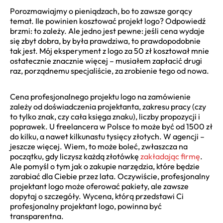
Porozmawiajmy o pieniądzach, bo to zawsze gorący
temat. Ile powinien kosztować projekt logo? Odpowiedź
brzmi: to zależy. Ale jedno jest pewne: jeśli cena wydaje
się zbyt dobra, by była prawdziwa, to prawdopodobnie
tak jest. Mój eksperyment z logo za 50 zł kosztował mnie
ostatecznie znacznie więcej – musiałem zapłacić drugi
raz, porządnemu specjaliście, za zrobienie tego od nowa.
Cena profesjonalnego projektu logo na zamówienie
zależy od doświadczenia projektanta, zakresu pracy (czy
to tylko znak, czy cała księga znaku), liczby propozycji i
poprawek. U freelancera w Polsce to może być od 1500 zł
do kilku, a nawet kilkunastu tysięcy złotych. W agencji –
jeszcze więcej. Wiem, to może boleć, zwłaszcza na
początku, gdy liczysz każdą złotówkę
zakładając firmę
.
Ale pomyśl o tym jak o zakupie narzędzia, które będzie
zarabiać dla Ciebie przez lata. Oczywiście, profesjonalny
projektant logo może oferować pakiety, ale zawsze
dopytaj o szczegóły. Wycena, którą przedstawi Ci
profesjonalny projektant logo, powinna być
transparentna.