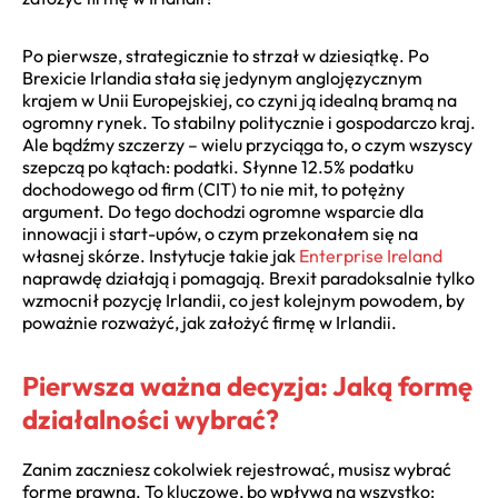
Po pierwsze, strategicznie to strzał w dziesiątkę. Po
Brexicie Irlandia stała się jedynym anglojęzycznym
krajem w Unii Europejskiej, co czyni ją idealną bramą na
ogromny rynek. To stabilny politycznie i gospodarczo kraj.
Ale bądźmy szczerzy – wielu przyciąga to, o czym wszyscy
szepczą po kątach: podatki. Słynne 12.5% podatku
dochodowego od firm (CIT) to nie mit, to potężny
argument. Do tego dochodzi ogromne wsparcie dla
innowacji i start-upów, o czym przekonałem się na
własnej skórze. Instytucje takie jak
Enterprise Ireland
naprawdę działają i pomagają. Brexit paradoksalnie tylko
wzmocnił pozycję Irlandii, co jest kolejnym powodem, by
poważnie rozważyć, jak założyć firmę w Irlandii.
Pierwsza ważna decyzja: Jaką formę
działalności wybrać?
Zanim zaczniesz cokolwiek rejestrować, musisz wybrać
formę prawną. To kluczowe, bo wpływa na wszystko: