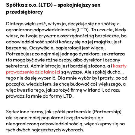
Spółka z o.o. (LTD) – spokojniejszy sen
przedsiębiorcy
Dlatego większość, w tym ja, decyduje się na spółkę z
ograniczoną odpowiedzialnością (LTD). To uczucie, kiedy
wiesz, że twoje prywatne oszczędności są bezpieczne, bo
odpowiedzialność spółki kończy się na jej majątku, jest
bezcenne. Oczywiście, papierologii jest więcej.
Potrzebujesz co najmniej jednego dyrektora, sekretarza
(to mogą być dwie różne osoby, albo dyrektor i osobny
sekretarz). Administracja jest bardziej złożona, a i
koszty
prowadzenia działalności
są wyższe. Ale spokój ducha…
tego nie da się wycenić. Dla mnie wybór był prosty, bo od
początku wiedziałem, że chcę budować coś większego, a
więc kwestia tego, jak założyć firmę w Irlandii, od razu
prowadziła mnie do formy LTD.
Są też inne formy, jak spółki partnerskie (Partnership),
ale są one mniej popularne i często wiążą się z
nieograniczoną odpowiedzialnością, więc skupmy się na
tych dwóch najczęstszych wyborach.