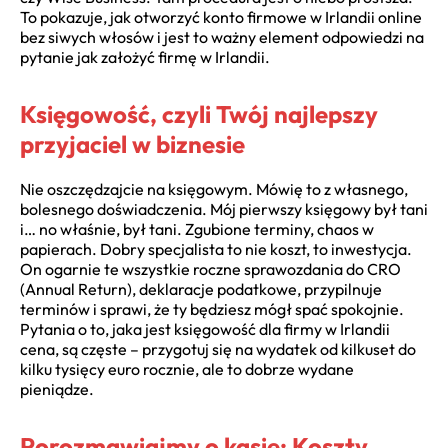
To pokazuje, jak otworzyć konto firmowe w Irlandii online
bez siwych włosów i jest to ważny element odpowiedzi na
pytanie jak założyć firmę w Irlandii.
Księgowość, czyli Twój najlepszy
przyjaciel w biznesie
Nie oszczędzajcie na księgowym. Mówię to z własnego,
bolesnego doświadczenia. Mój pierwszy księgowy był tani
i… no właśnie, był tani. Zgubione terminy, chaos w
papierach. Dobry specjalista to nie koszt, to inwestycja.
On ogarnie te wszystkie roczne sprawozdania do CRO
(Annual Return), deklaracje podatkowe, przypilnuje
terminów i sprawi, że ty będziesz mógł spać spokojnie.
Pytania o to, jaka jest księgowość dla firmy w Irlandii
cena, są częste – przygotuj się na wydatek od kilkuset do
kilku tysięcy euro rocznie, ale to dobrze wydane
pieniądze.
Porozmawiajmy o kasie: Koszty