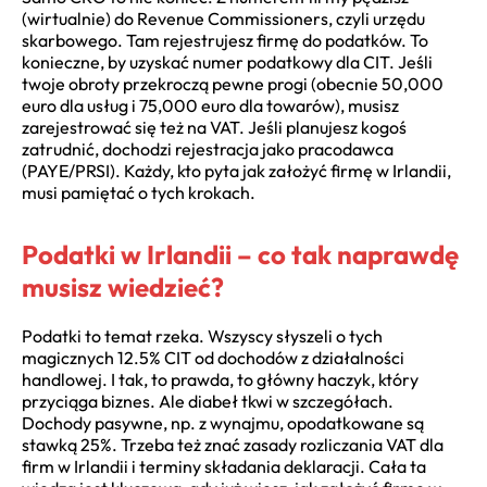
(wirtualnie) do Revenue Commissioners, czyli urzędu
skarbowego. Tam rejestrujesz firmę do podatków. To
konieczne, by uzyskać numer podatkowy dla CIT. Jeśli
twoje obroty przekroczą pewne progi (obecnie 50,000
euro dla usług i 75,000 euro dla towarów), musisz
zarejestrować się też na VAT. Jeśli planujesz kogoś
zatrudnić, dochodzi rejestracja jako pracodawca
(PAYE/PRSI). Każdy, kto pyta jak założyć firmę w Irlandii,
musi pamiętać o tych krokach.
Podatki w Irlandii – co tak naprawdę
musisz wiedzieć?
Podatki to temat rzeka. Wszyscy słyszeli o tych
magicznych 12.5% CIT od dochodów z działalności
handlowej. I tak, to prawda, to główny haczyk, który
przyciąga biznes. Ale diabeł tkwi w szczegółach.
Dochody pasywne, np. z wynajmu, opodatkowane są
stawką 25%. Trzeba też znać zasady rozliczania VAT dla
firm w Irlandii i terminy składania deklaracji. Cała ta