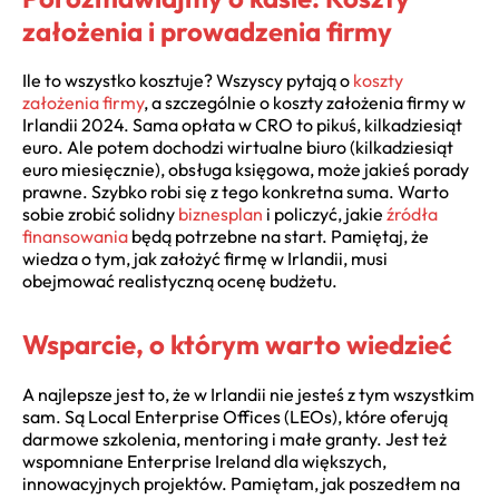
założenia i prowadzenia firmy
Ile to wszystko kosztuje? Wszyscy pytają o
koszty
założenia firmy
, a szczególnie o koszty założenia firmy w
Irlandii 2024. Sama opłata w CRO to pikuś, kilkadziesiąt
euro. Ale potem dochodzi wirtualne biuro (kilkadziesiąt
euro miesięcznie), obsługa księgowa, może jakieś porady
prawne. Szybko robi się z tego konkretna suma. Warto
sobie zrobić solidny
biznesplan
i policzyć, jakie
źródła
finansowania
będą potrzebne na start. Pamiętaj, że
wiedza o tym, jak założyć firmę w Irlandii, musi
obejmować realistyczną ocenę budżetu.
Wsparcie, o którym warto wiedzieć
A najlepsze jest to, że w Irlandii nie jesteś z tym wszystkim
sam. Są Local Enterprise Offices (LEOs), które oferują
darmowe szkolenia, mentoring i małe granty. Jest też
wspomniane Enterprise Ireland dla większych,
innowacyjnych projektów. Pamiętam, jak poszedłem na