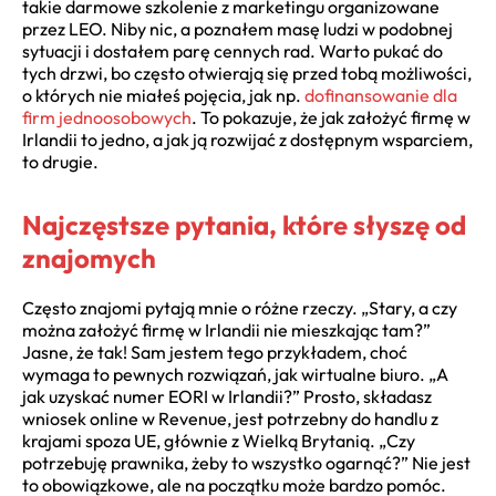
takie darmowe szkolenie z marketingu organizowane
przez LEO. Niby nic, a poznałem masę ludzi w podobnej
sytuacji i dostałem parę cennych rad. Warto pukać do
tych drzwi, bo często otwierają się przed tobą możliwości,
o których nie miałeś pojęcia, jak np.
dofinansowanie dla
firm jednoosobowych
. To pokazuje, że jak założyć firmę w
Irlandii to jedno, a jak ją rozwijać z dostępnym wsparciem,
to drugie.
Najczęstsze pytania, które słyszę od
znajomych
Często znajomi pytają mnie o różne rzeczy. „Stary, a czy
można założyć firmę w Irlandii nie mieszkając tam?”
Jasne, że tak! Sam jestem tego przykładem, choć
wymaga to pewnych rozwiązań, jak wirtualne biuro. „A
jak uzyskać numer EORI w Irlandii?” Prosto, składasz
wniosek online w Revenue, jest potrzebny do handlu z
krajami spoza UE, głównie z Wielką Brytanią. „Czy
potrzebuję prawnika, żeby to wszystko ogarnąć?” Nie jest
to obowiązkowe, ale na początku może bardzo pomóc.