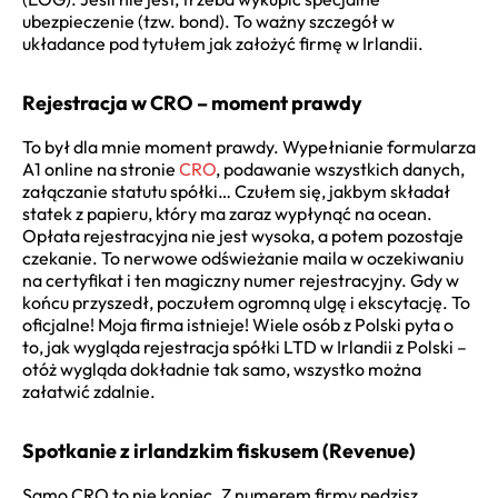
ubezpieczenie (tzw. bond). To ważny szczegół w
układance pod tytułem jak założyć firmę w Irlandii.
Rejestracja w CRO – moment prawdy
To był dla mnie moment prawdy. Wypełnianie formularza
A1 online na stronie
CRO
, podawanie wszystkich danych,
załączanie statutu spółki… Czułem się, jakbym składał
statek z papieru, który ma zaraz wypłynąć na ocean.
Opłata rejestracyjna nie jest wysoka, a potem pozostaje
czekanie. To nerwowe odświeżanie maila w oczekiwaniu
na certyfikat i ten magiczny numer rejestracyjny. Gdy w
końcu przyszedł, poczułem ogromną ulgę i ekscytację. To
oficjalne! Moja firma istnieje! Wiele osób z Polski pyta o
to, jak wygląda rejestracja spółki LTD w Irlandii z Polski –
otóż wygląda dokładnie tak samo, wszystko można
załatwić zdalnie.
Spotkanie z irlandzkim fiskusem (Revenue)
Samo CRO to nie koniec. Z numerem firmy pędzisz