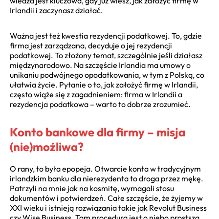
wiedza jest kluczowa, gdy już wiesz, jak założyć firmę w
Irlandii i zaczynasz działać.
Ważna jest też kwestia rezydencji podatkowej. To, gdzie
firma jest zarządzana, decyduje o jej rezydencji
podatkowej. To złożony temat, szczególnie jeśli działasz
międzynarodowo. Na szczęście Irlandia ma umowy o
unikaniu podwójnego opodatkowania, w tym z Polską, co
ułatwia życie. Pytanie o to, jak założyć firmę w Irlandii,
często wiąże się z zagadnieniem: firma w Irlandii a
rezydencja podatkowa – warto to dobrze zrozumieć.
Konto bankowe dla firmy – misja
(nie)możliwa?
O rany, to była epopeja. Otwarcie konta w tradycyjnym
irlandzkim banku dla nierezydenta to droga przez mękę.
Patrzyli na mnie jak na kosmitę, wymagali stosu
dokumentów i potwierdzeń. Całe szczęście, że żyjemy w
XXI wieku i istnieją rozwiązania takie jak Revolut Business
czy Wise Business. Tam procedura jest o niebo prostsza.