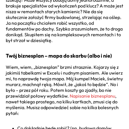
brakuje specjalistów od wykończeń pod klucz? A może jest
nisza w remontach starych kamienic? Nie da się
skutecznie założyć firmy budowlanej, strzelając na oślep.
Ja na początku chciałem robić wszystko, od
fundamentów po dachy. Szybko zrozumiałem, że to droga
donikąd. Skupiłem się na kompleksowych remontach i to
był strzał w dziesiątkę.
Twój biznesplan – mapa do skarbu (albo i nie)
Wiem, wiem, „biznesplan” brzmi strasznie. Kojarzy się z
jakimiś tabelkami w Excelu i nudnym pisaniem. Ale uwierz
mi, to naprawdę twoja mapa. Mój kumpel Maciek, świetny
murarz, machnął ręką. Mówił, że „jakoś to będzie”. No i
było – przez pół roku. Potem koszty go zjadły, bo nie
przewidział połowy wydatków.
Napisanie biznesplanu
,
nawet takiego prostego, na kilku kartkach, zmusi cię do
myślenia. Musisz odpowiedzieć sobie na kilka bolesnych
pytań:
Co dokładnie będę robić? (np. budowa domów,