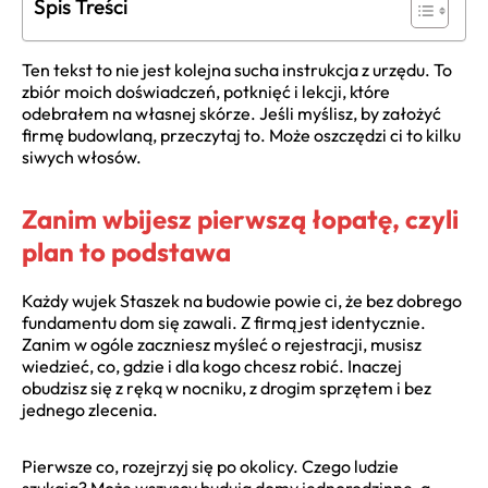
Spis Treści
Ten tekst to nie jest kolejna sucha instrukcja z urzędu. To
zbiór moich doświadczeń, potknięć i lekcji, które
odebrałem na własnej skórze. Jeśli myślisz, by założyć
firmę budowlaną, przeczytaj to. Może oszczędzi ci to kilku
siwych włosów.
Zanim wbijesz pierwszą łopatę, czyli
plan to podstawa
Każdy wujek Staszek na budowie powie ci, że bez dobrego
fundamentu dom się zawali. Z firmą jest identycznie.
Zanim w ogóle zaczniesz myśleć o rejestracji, musisz
wiedzieć, co, gdzie i dla kogo chcesz robić. Inaczej
obudzisz się z ręką w nocniku, z drogim sprzętem i bez
jednego zlecenia.
Pierwsze co, rozejrzyj się po okolicy. Czego ludzie
szukają? Może wszyscy budują domy jednorodzinne, a