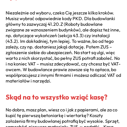
Niezależnie od wyboru, czeka Cię jeszcze kilka kroków.
Musisz wybrać odpowiednie kody PKD. Dla budowlanki
główny to zazwyczaj 41.20.Z (Roboty budowlane
związane ze wznoszeniem budynków), ale dopisz też inne,
np. dotyczące wykończeń (sekcja 43.3) czy instalacji
(43.2). Im dokładniej, tym lepiej. To ważne, bo od tego
zależy, czy np. dostaniesz jakąś dotację. Potem ZUS –
zgłoszenie siebie do ubezpieczeń. Na start są ulgi, więc
warto z nich skorzystać, bo pełny ZUS potrafi zaboleć. No
i na koniec VAT – musisz zdecydować, czy chcesz być VAT-
owcem. W budowlance prawie zawsze się to opłaca, bo
współpracujesz z innymi firmami i możesz odliczać VAT od
materiałów i narzędzi.
Skąd na to wszystko wziąć kasę?
No dobra, masz plan, wiesz co i jak z papierami, ale za co
kupić tę pierwszą betoniarkę i wiertarkę? Koszty
założenia firmy budowlanej potrafią być wysokie. Sprzęt,
samochód, pierwsze materiały, ZUS-y, podatki… Kasa