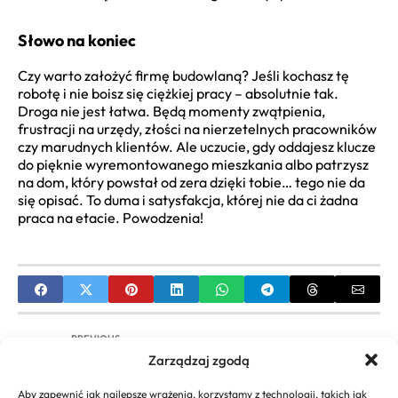
Słowo na koniec
Czy warto założyć firmę budowlaną? Jeśli kochasz tę
robotę i nie boisz się ciężkiej pracy – absolutnie tak.
Droga nie jest łatwa. Będą momenty zwątpienia,
frustracji na urzędy, złości na nierzetelnych pracowników
czy marudnych klientów. Ale uczucie, gdy oddajesz klucze
do pięknie wyremontowanego mieszkania albo patrzysz
na dom, który powstał od zera dzięki tobie… tego nie da
się opisać. To duma i satysfakcja, której nie da ci żadna
praca na etacie. Powodzenia!
PREVIOUS
Zarządzaj zgodą
Jaką formę opodatkowania wybrać dla JDG?
Poradnik i Porównanie – Najlepsza Forma
Aby zapewnić jak najlepsze wrażenia, korzystamy z technologii, takich jak