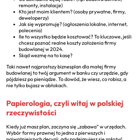
remonty, instalacje)
Kto jest moim klientem? (osoby prywatne, firmy,
deweloperzy)
Jak się wypromuję? (ogłoszenia lokalne, internet,
polecenia)
Ile to wszystko będzie kosztować? To kluczowe, jeśli
chcesz poznać realne koszty założenia firmy
budowlanej w 2024.
Skąd wezmę na to kasę?
Taki nawet najprostszy biznesplan dla małej firmy
budowlanej to twój argument w banku czy urzędzie, gdy
pójdziesz po pieniądze. To dowód, że wiesz, co robisz, a
nie tylko bujasz w obłokach.
Papierologia, czyli witaj w polskiej
rzeczywistości
Kiedy już masz plan, zaczyna się „zabawa” w urzędach.
Wybór formy prawnej to jedna z pierwszych i
najważniejszych decyzji, gdy podejmujesz się założyć