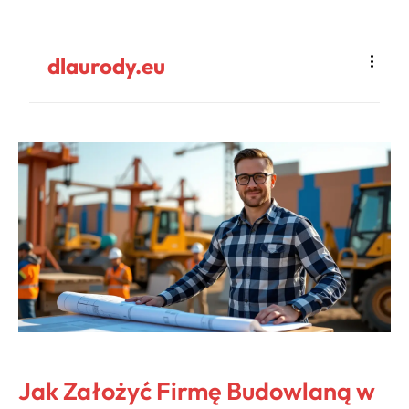
dlaurody.eu
Jak Założyć Firmę Budowlaną w