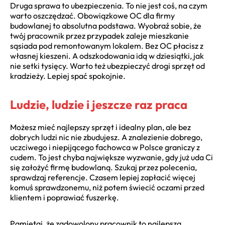
Druga sprawa to ubezpieczenia. To nie jest coś, na czym
warto oszczędzać. Obowiązkowe OC dla firmy
budowlanej to absolutna podstawa. Wyobraź sobie, że
twój pracownik przez przypadek zaleje mieszkanie
sąsiada pod remontowanym lokalem. Bez OC płacisz z
własnej kieszeni. A odszkodowania idą w dziesiątki, jak
nie setki tysięcy. Warto też ubezpieczyć drogi sprzęt od
kradzieży. Lepiej spać spokojnie.
Ludzie, ludzie i jeszcze raz praca
Możesz mieć najlepszy sprzęt i idealny plan, ale bez
dobrych ludzi nic nie zbudujesz. A znalezienie dobrego,
uczciwego i niepijącego fachowca w Polsce graniczy z
cudem. To jest chyba największe wyzwanie, gdy już uda Ci
się założyć firmę budowlaną. Szukaj przez polecenia,
sprawdzaj referencje. Czasem lepiej zapłacić więcej
komuś sprawdzonemu, niż potem świecić oczami przed
klientem i poprawiać fuszerkę.
Pamiętaj, że zadowolony pracownik to najlepsza