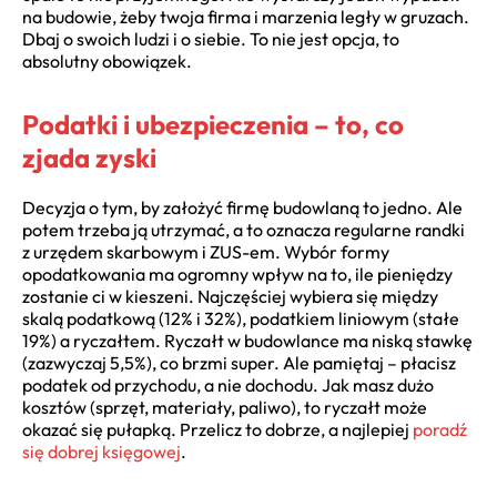
na budowie, żeby twoja firma i marzenia legły w gruzach.
Dbaj o swoich ludzi i o siebie. To nie jest opcja, to
absolutny obowiązek.
Podatki i ubezpieczenia – to, co
zjada zyski
Decyzja o tym, by założyć firmę budowlaną to jedno. Ale
potem trzeba ją utrzymać, a to oznacza regularne randki
z urzędem skarbowym i ZUS-em. Wybór formy
opodatkowania ma ogromny wpływ na to, ile pieniędzy
zostanie ci w kieszeni. Najczęściej wybiera się między
skalą podatkową (12% i 32%), podatkiem liniowym (stałe
19%) a ryczałtem. Ryczałt w budowlance ma niską stawkę
(zazwyczaj 5,5%), co brzmi super. Ale pamiętaj – płacisz
podatek od przychodu, a nie dochodu. Jak masz dużo
kosztów (sprzęt, materiały, paliwo), to ryczałt może
okazać się pułapką. Przelicz to dobrze, a najlepiej
poradź
się dobrej księgowej
.