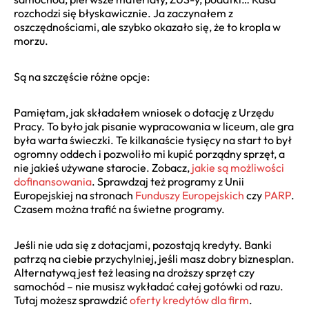
rozchodzi się błyskawicznie. Ja zaczynałem z
oszczędnościami, ale szybko okazało się, że to kropla w
morzu.
Są na szczęście różne opcje:
Pamiętam, jak składałem wniosek o dotację z Urzędu
Pracy. To było jak pisanie wypracowania w liceum, ale gra
była warta świeczki. Te kilkanaście tysięcy na start to był
ogromny oddech i pozwoliło mi kupić porządny sprzęt, a
nie jakieś używane starocie. Zobacz,
jakie są możliwości
dofinansowania
. Sprawdzaj też programy z Unii
Europejskiej na stronach
Funduszy Europejskich
czy
PARP
.
Czasem można trafić na świetne programy.
Jeśli nie uda się z dotacjami, pozostają kredyty. Banki
patrzą na ciebie przychylniej, jeśli masz dobry biznesplan.
Alternatywą jest też leasing na droższy sprzęt czy
samochód – nie musisz wykładać całej gotówki od razu.
Tutaj możesz sprawdzić
oferty kredytów dla firm
.