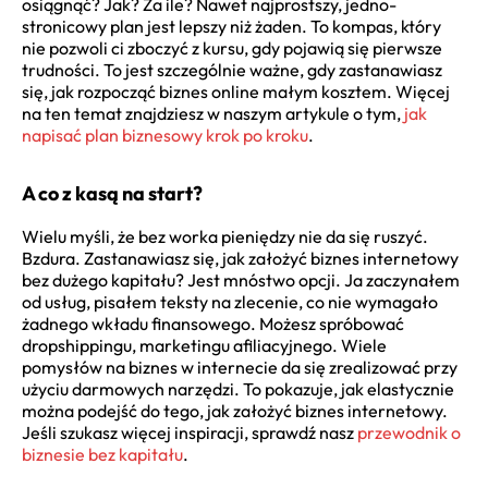
osiągnąć? Jak? Za ile? Nawet najprostszy, jedno-
stronicowy plan jest lepszy niż żaden. To kompas, który
nie pozwoli ci zboczyć z kursu, gdy pojawią się pierwsze
trudności. To jest szczególnie ważne, gdy zastanawiasz
się, jak rozpocząć biznes online małym kosztem. Więcej
na ten temat znajdziesz w naszym artykule o tym,
jak
napisać plan biznesowy krok po kroku
.
A co z kasą na start?
Wielu myśli, że bez worka pieniędzy nie da się ruszyć.
Bzdura. Zastanawiasz się, jak założyć biznes internetowy
bez dużego kapitału? Jest mnóstwo opcji. Ja zaczynałem
od usług, pisałem teksty na zlecenie, co nie wymagało
żadnego wkładu finansowego. Możesz spróbować
dropshippingu, marketingu afiliacyjnego. Wiele
pomysłów na biznes w internecie da się zrealizować przy
użyciu darmowych narzędzi. To pokazuje, jak elastycznie
można podejść do tego, jak założyć biznes internetowy.
Jeśli szukasz więcej inspiracji, sprawdź nasz
przewodnik o
biznesie bez kapitału
.