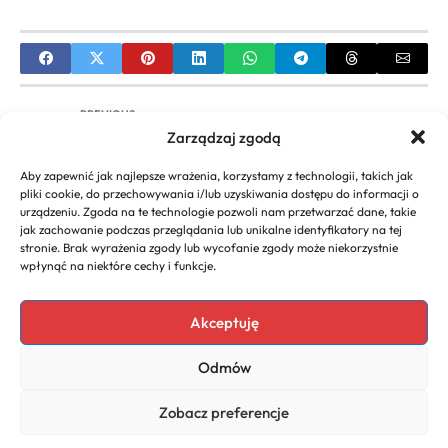
PREVIOUS
Zarządzaj zgodą
Profil Zaufany dla Przedsiębiorców: Kompletny
Przewodnik po Zakładaniu i Zastosowaniu
Aby zapewnić jak najlepsze wrażenia, korzystamy z technologii, takich jak
pliki cookie, do przechowywania i/lub uzyskiwania dostępu do informacji o
NEXT
urządzeniu. Zgoda na te technologie pozwoli nam przetwarzać dane, takie
jak zachowanie podczas przeglądania lub unikalne identyfikatory na tej
Ile Wynoszą Składki ZUS 2020 dla
stronie. Brak wyrażenia zgody lub wycofanie zgody może niekorzystnie
Przedsiębiorców? Historyczne Stawki i Zasady
wpłynąć na niektóre cechy i funkcje.
Obliczania
Akceptuję
Odmów
Copyright 2026. All rights
Polityka
reserved powered by
Prywatności
Zobacz preferencje
dlaurody.eu