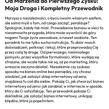
Od Marzenia do Pierwszego Zysku:
Moja Droga i Kompletny Przewodnik
Marzysz o niezależności, o byciu swoim własnym szefem,
ale sama myśl o tym, od czego zacząć, paraliżuje?
Spokojnie, każdy tak miał. Prowadzenie biznesu w sieci to
niesamowita przygoda, która może wywrócić do góry
nogami Twoje życie zawodowe, a nawet osobiste. Ten
poradnik to nie tylko sucha instrukcja. To zbiór moich
doświadczeń, potknięć i lekcji, które przeprowadzą Cię
przez całą tę drogę. Od pierwszego, nieśmiałego
pomysłu, przez wszystkie formalności, które wydają się
straszne, ale wcale takie nie są, aż po marketing, który
wreszcie zaczyna działać. Niezależnie czy szukasz
sposobu na biznes online bez pieniędzy, czy chcesz
wiedzieć, jak założyć sklep internetowy od zera,
znajdziesz tu coś dla siebie. Pokażę Ci, jak stworzyć biznes
internetowy od zera i jak zarabiać w internecie w sposób,
który da Ci satysfakcję. Ten przewodnik pokaże Ci
dokładnie, jak założyć biznes internetowy, unikając
błędów, które ja popełniłem.