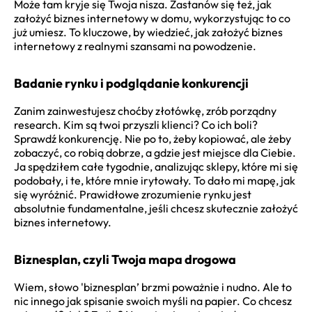
Może tam kryje się Twoja nisza. Zastanów się też, jak
założyć biznes internetowy w domu, wykorzystując to co
już umiesz. To kluczowe, by wiedzieć, jak założyć biznes
internetowy z realnymi szansami na powodzenie.
Badanie rynku i podglądanie konkurencji
Zanim zainwestujesz choćby złotówkę, zrób porządny
research. Kim są twoi przyszli klienci? Co ich boli?
Sprawdź konkurencję. Nie po to, żeby kopiować, ale żeby
zobaczyć, co robią dobrze, a gdzie jest miejsce dla Ciebie.
Ja spędziłem całe tygodnie, analizując sklepy, które mi się
podobały, i te, które mnie irytowały. To dało mi mapę, jak
się wyróżnić. Prawidłowe zrozumienie rynku jest
absolutnie fundamentalne, jeśli chcesz skutecznie założyć
biznes internetowy.
Biznesplan, czyli Twoja mapa drogowa
Wiem, słowo 'biznesplan’ brzmi poważnie i nudno. Ale to
nic innego jak spisanie swoich myśli na papier. Co chcesz