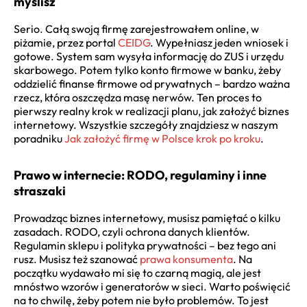
myślisz
Serio. Całą swoją firmę zarejestrowałem online, w
piżamie, przez portal
CEIDG
. Wypełniasz jeden wniosek i
gotowe. System sam wysyła informację do ZUS i urzędu
skarbowego. Potem tylko konto firmowe w banku, żeby
oddzielić finanse firmowe od prywatnych – bardzo ważna
rzecz, która oszczędza masę nerwów. Ten proces to
pierwszy realny krok w realizacji planu, jak założyć biznes
internetowy. Wszystkie szczegóły znajdziesz w naszym
poradniku
Jak założyć firmę w Polsce krok po kroku
.
Prawo w internecie: RODO, regulaminy i inne
straszaki
Prowadząc biznes internetowy, musisz pamiętać o kilku
zasadach. RODO, czyli ochrona danych klientów.
Regulamin sklepu i polityka prywatności – bez tego ani
rusz. Musisz też szanować
prawa konsumenta
. Na
początku wydawało mi się to czarną magią, ale jest
mnóstwo wzorów i generatorów w sieci. Warto poświęcić
na to chwilę, żeby potem nie było problemów. To jest