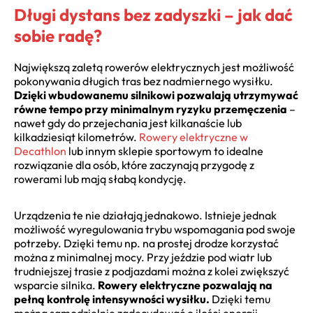
Długi dystans bez zadyszki – jak dać
sobie radę?
Największą zaletą rowerów elektrycznych jest możliwość
pokonywania długich tras bez nadmiernego wysiłku.
Dzięki wbudowanemu silnikowi pozwalają utrzymywać
równe tempo przy minimalnym ryzyku przemęczenia
–
nawet gdy do przejechania jest kilkanaście lub
kilkadziesiąt kilometrów.
Rowery elektryczne w
Decathlon
lub innym sklepie sportowym to idealne
rozwiązanie dla osób, które zaczynają przygodę z
rowerami lub mają słabą kondycję.
Urządzenia te nie działają jednakowo. Istnieje jednak
możliwość wyregulowania trybu wspomagania pod swoje
potrzeby. Dzięki temu np. na prostej drodze korzystać
można z minimalnej mocy. Przy jeździe pod wiatr lub
trudniejszej trasie z podjazdami można z kolei zwiększyć
wsparcie silnika.
Rowery elektryczne pozwalają na
pełną kontrolę intensywności wysiłku.
Dzięki temu
można samodzielnie zadecydować o ilości energii