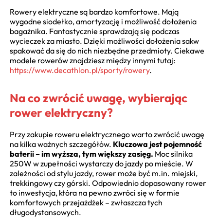
Rowery elektryczne są bardzo komfortowe. Mają
wygodne siodełko, amortyzację i możliwość dołożenia
bagażnika. Fantastycznie sprawdzają się podczas
wycieczek za miasto. Dzięki możliwości dołożenia sakw
spakować da się do nich niezbędne przedmioty. Ciekawe
modele rowerów znajdziesz między innymi tutaj:
https://www.decathlon.pl/sporty/rowery
.
Na co zwrócić uwagę, wybierając
rower elektryczny?
Przy zakupie roweru elektrycznego warto zwrócić uwagę
na kilka ważnych szczegółów.
Kluczowa jest pojemność
baterii – im wyższa, tym większy zasięg.
Moc silnika
250W w zupełności wystarczy do jazdy po mieście. W
zależności od stylu jazdy, rower może być m.in. miejski,
trekkingowy czy górski. Odpowiednio dopasowany rower
to inwestycja, która na pewno zwróci się w formie
komfortowych przejażdżek – zwłaszcza tych
długodystansowych.