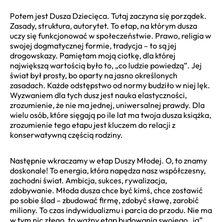
Potem jest Dusza Dziecięca. Tutaj zaczyna się porządek.
Zasady, struktura, autorytet. To etap, na którym dusza
uczy się funkcjonować w społeczeństwie. Prawo, religia w
swojej dogmatycznej formie, tradycja – to są jej
drogowskazy. Pamiętam moją ciotkę, dla której
największą wartością było to, „co ludzie powiedzą”. Jej
świat był prosty, bo oparty na jasno określonych
zasadach. Każde odstępstwo od normy budziło w niej lęk.
Wyzwaniem dla tych dusz jest nauka elastyczności,
zrozumienie, że nie ma jednej, uniwersalnej prawdy. Dla
wielu osób, które sięgają po ile lat ma twoja dusza książka,
zrozumienie tego etapu jest kluczem do relacji z
konserwatywną częścią rodziny.
Następnie wkraczamy w etap Duszy Młodej. O, to znamy
doskonale! To energia, która napędza nasz współczesny,
zachodni świat. Ambicja, sukces, rywalizacja,
zdobywanie. Młoda dusza chce być kimś, chce zostawić
po sobie ślad – zbudować firmę, zdobyć sławę, zarobić
miliony. To czas indywidualizmu i parcia do przodu. Nie ma
w tym nic złego, to ważny etap budowania swojego „ja”.