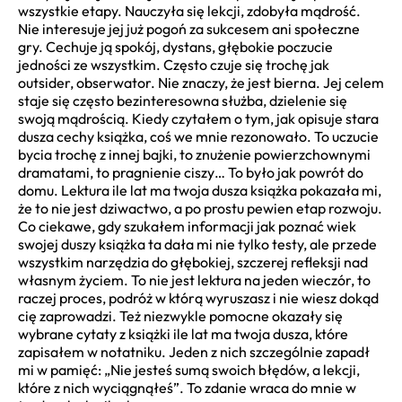
wszystkie etapy. Nauczyła się lekcji, zdobyła mądrość.
Nie interesuje jej już pogoń za sukcesem ani społeczne
gry. Cechuje ją spokój, dystans, głębokie poczucie
jedności ze wszystkim. Często czuje się trochę jak
outsider, obserwator. Nie znaczy, że jest bierna. Jej celem
staje się często bezinteresowna służba, dzielenie się
swoją mądrością. Kiedy czytałem o tym, jak opisuje stara
dusza cechy książka, coś we mnie rezonowało. To uczucie
bycia trochę z innej bajki, to znużenie powierzchownymi
dramatami, to pragnienie ciszy… To było jak powrót do
domu. Lektura ile lat ma twoja dusza książka pokazała mi,
że to nie jest dziwactwo, a po prostu pewien etap rozwoju.
Co ciekawe, gdy szukałem informacji jak poznać wiek
swojej duszy książka ta dała mi nie tylko testy, ale przede
wszystkim narzędzia do głębokiej, szczerej refleksji nad
własnym życiem. To nie jest lektura na jeden wieczór, to
raczej proces, podróż w którą wyruszasz i nie wiesz dokąd
cię zaprowadzi. Też niezwykle pomocne okazały się
wybrane cytaty z książki ile lat ma twoja dusza, które
zapisałem w notatniku. Jeden z nich szczególnie zapadł
mi w pamięć: „Nie jesteś sumą swoich błędów, a lekcji,
które z nich wyciągnąłeś”. To zdanie wraca do mnie w