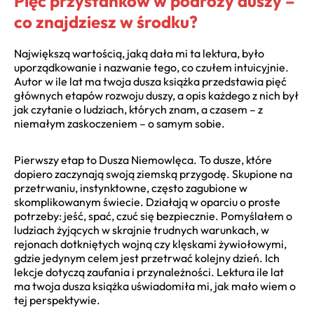
Pięć przystanków w podróży duszy –
co znajdziesz w środku?
Największą wartością, jaką dała mi ta lektura, było
uporządkowanie i nazwanie tego, co czułem intuicyjnie.
Autor w ile lat ma twoja dusza książka przedstawia pięć
głównych etapów rozwoju duszy, a opis każdego z nich był
jak czytanie o ludziach, których znam, a czasem – z
niemałym zaskoczeniem – o samym sobie.
Pierwszy etap to Dusza Niemowlęca. To dusze, które
dopiero zaczynają swoją ziemską przygodę. Skupione na
przetrwaniu, instynktowne, często zagubione w
skomplikowanym świecie. Działają w oparciu o proste
potrzeby: jeść, spać, czuć się bezpiecznie. Pomyślałem o
ludziach żyjących w skrajnie trudnych warunkach, w
rejonach dotkniętych wojną czy klęskami żywiołowymi,
gdzie jedynym celem jest przetrwać kolejny dzień. Ich
lekcje dotyczą zaufania i przynależności. Lektura ile lat
ma twoja dusza książka uświadomiła mi, jak mało wiem o
tej perspektywie.