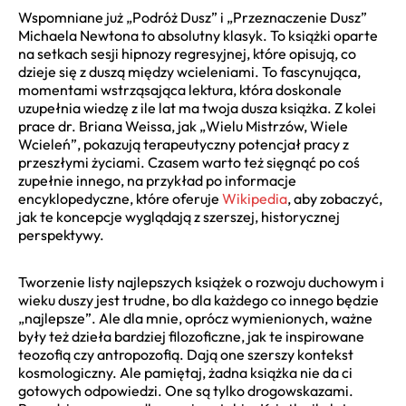
Wspomniane już „Podróż Dusz” i „Przeznaczenie Dusz”
Michaela Newtona to absolutny klasyk. To książki oparte
na setkach sesji hipnozy regresyjnej, które opisują, co
dzieje się z duszą między wcieleniami. To fascynująca,
momentami wstrząsająca lektura, która doskonale
uzupełnia wiedzę z ile lat ma twoja dusza książka. Z kolei
prace dr. Briana Weissa, jak „Wielu Mistrzów, Wiele
Wcieleń”, pokazują terapeutyczny potencjał pracy z
przeszłymi życiami. Czasem warto też sięgnąć po coś
zupełnie innego, na przykład po informacje
encyklopedyczne, które oferuje
Wikipedia
, aby zobaczyć,
jak te koncepcje wyglądają z szerszej, historycznej
perspektywy.
Tworzenie listy najlepszych książek o rozwoju duchowym i
wieku duszy jest trudne, bo dla każdego co innego będzie
„najlepsze”. Ale dla mnie, oprócz wymienionych, ważne
były też dzieła bardziej filozoficzne, jak te inspirowane
teozofią czy antropozofią. Dają one szerszy kontekst
kosmologiczny. Ale pamiętaj, żadna książka nie da ci
gotowych odpowiedzi. One są tylko drogowskazami.