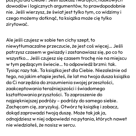
dowodów i logicznych argumentów, to prawdopodobnie
nie. Jeśli wierzysz, że świat jest tylko tym, co widzimy i
czego możemy dotknąć, ta książka może cię tylko
zirytować.
Ale jeśli czujesz w sobie ten cichy szept, to
niewytłumaczalne przeczucie, że jest coś więcej… Jeśli
patrzysz czasem w gwiazdy i zastanawiasz się, po co to
wszystko… Jeśli czujesz się czasem trochę nie na miejscu
w tym pędzącym świecie… to odpowiedź brzmi: tak.
Tysiąc razy tak. Ta książka jest dla Ciebie. Niezależnie od
tego, na jakim etapie jesteś, ile lat ma twoja dusza książka
da Ci narzędzia do zrozumienia swojej przeszłości,
zaakceptowania teraźniejszości i świadomego
kształtowania przyszłości. To zaproszenie do
najpiękniejszej podróży – podróży do samego siebie.
Zachęcam cię, zaryzykuj. Otwórz tę książkę i zobacz,
dokąd zaprowadzi twoją duszę. Może tak jak ja,
odnajdziesz w niej odpowiedzi na pytania, których nawet
nie wiedziałeś, że nosisz w sercu.