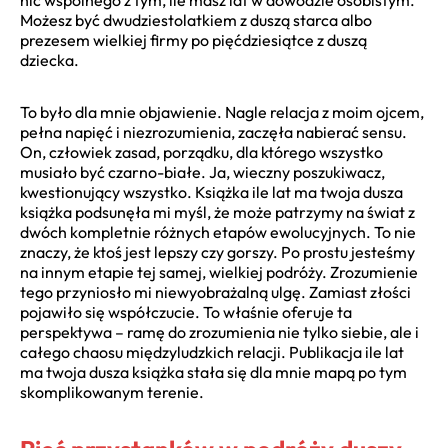
Możesz być dwudziestolatkiem z duszą starca albo
prezesem wielkiej firmy po pięćdziesiątce z duszą
dziecka.
To było dla mnie objawienie. Nagle relacja z moim ojcem,
pełna napięć i niezrozumienia, zaczęła nabierać sensu.
On, człowiek zasad, porządku, dla którego wszystko
musiało być czarno-białe. Ja, wieczny poszukiwacz,
kwestionujący wszystko. Książka ile lat ma twoja dusza
książka podsunęła mi myśl, że może patrzymy na świat z
dwóch kompletnie różnych etapów ewolucyjnych. To nie
znaczy, że ktoś jest lepszy czy gorszy. Po prostu jesteśmy
na innym etapie tej samej, wielkiej podróży. Zrozumienie
tego przyniosło mi niewyobrażalną ulgę. Zamiast złości
pojawiło się współczucie. To właśnie oferuje ta
perspektywa – ramę do zrozumienia nie tylko siebie, ale i
całego chaosu międzyludzkich relacji. Publikacja ile lat
ma twoja dusza książka stała się dla mnie mapą po tym
skomplikowanym terenie.