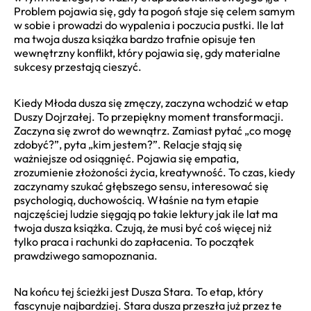
Problem pojawia się, gdy ta pogoń staje się celem samym
w sobie i prowadzi do wypalenia i poczucia pustki. Ile lat
ma twoja dusza książka bardzo trafnie opisuje ten
wewnętrzny konflikt, który pojawia się, gdy materialne
sukcesy przestają cieszyć.
Kiedy Młoda dusza się zmęczy, zaczyna wchodzić w etap
Duszy Dojrzałej. To przepiękny moment transformacji.
Zaczyna się zwrot do wewnątrz. Zamiast pytać „co mogę
zdobyć?”, pyta „kim jestem?”. Relacje stają się
ważniejsze od osiągnięć. Pojawia się empatia,
zrozumienie złożoności życia, kreatywność. To czas, kiedy
zaczynamy szukać głębszego sensu, interesować się
psychologią, duchowością. Właśnie na tym etapie
najczęściej ludzie sięgają po takie lektury jak ile lat ma
twoja dusza książka. Czują, że musi być coś więcej niż
tylko praca i rachunki do zapłacenia. To początek
prawdziwego samopoznania.
Na końcu tej ścieżki jest Dusza Stara. To etap, który
fascynuje najbardziej. Stara dusza przeszła już przez te