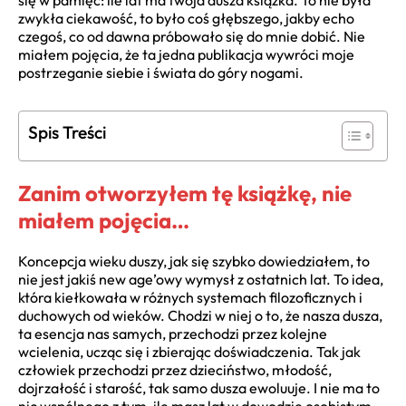
się w pamięć: ile lat ma twoja dusza książka. To nie była
zwykła ciekawość, to było coś głębszego, jakby echo
czegoś, co od dawna próbowało się do mnie dobić. Nie
miałem pojęcia, że ta jedna publikacja wywróci moje
postrzeganie siebie i świata do góry nogami.
Spis Treści
Zanim otworzyłem tę książkę, nie
miałem pojęcia…
Koncepcja wieku duszy, jak się szybko dowiedziałem, to
nie jest jakiś new age’owy wymysł z ostatnich lat. To idea,
która kiełkowała w różnych systemach filozoficznych i
duchowych od wieków. Chodzi w niej o to, że nasza dusza,
ta esencja nas samych, przechodzi przez kolejne
wcielenia, ucząc się i zbierając doświadczenia. Tak jak
człowiek przechodzi przez dzieciństwo, młodość,
dojrzałość i starość, tak samo dusza ewoluuje. I nie ma to
nic wspólnego z tym, ile masz lat w dowodzie osobistym.