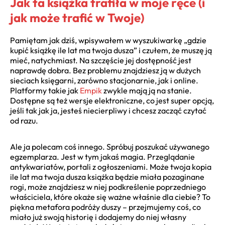
Jak ta książka trafiła w moje ręce (i
jak może trafić w Twoje)
Pamiętam jak dziś, wpisywałem w wyszukiwarkę „gdzie
kupić książkę ile lat ma twoja dusza” i czułem, że muszę ją
mieć, natychmiast. Na szczęście jej dostępność jest
naprawdę dobra. Bez problemu znajdziesz ją w dużych
sieciach księgarni, zarówno stacjonarnie, jak i online.
Platformy takie jak
Empik
zwykle mają ją na stanie.
Dostępne są też wersje elektroniczne, co jest super opcją,
jeśli tak jak ja, jesteś niecierpliwy i chcesz zacząć czytać
od razu.
Ale ja polecam coś innego. Spróbuj poszukać używanego
egzemplarza. Jest w tym jakaś magia. Przeglądanie
antykwariatów, portali z ogłoszeniami. Może twoja kopia
ile lat ma twoja dusza książka będzie miała pozaginane
rogi, może znajdziesz w niej podkreślenie poprzedniego
właściciela, które okaże się ważne właśnie dla ciebie? To
piękna metafora podróży duszy – przejmujemy coś, co
miało już swoją historię i dodajemy do niej własny