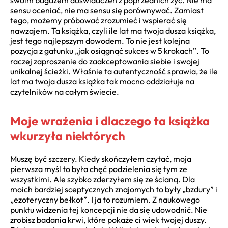
sensu oceniać, nie ma sensu się porównywać. Zamiast
tego, możemy próbować zrozumieć i wspierać się
nawzajem. Ta książka, czyli ile lat ma twoja dusza książka,
jest tego najlepszym dowodem. To nie jest kolejna
pozycja z gatunku „jak osiągnąć sukces w 5 krokach”. To
raczej zaproszenie do zaakceptowania siebie i swojej
unikalnej ścieżki. Właśnie ta autentyczność sprawia, że ile
lat ma twoja dusza książka tak mocno oddziałuje na
czytelników na całym świecie.
Moje wrażenia i dlaczego ta książka
wkurzyła niektórych
Muszę być szczery. Kiedy skończyłem czytać, moja
pierwsza myśl to była chęć podzielenia się tym ze
wszystkimi. Ale szybko zderzyłem się ze ścianą. Dla
moich bardziej sceptycznych znajomych to były „bzdury” i
„ezoteryczny bełkot”. I ja to rozumiem. Z naukowego
punktu widzenia tej koncepcji nie da się udowodnić. Nie
zrobisz badania krwi, które pokaże ci wiek twojej duszy.