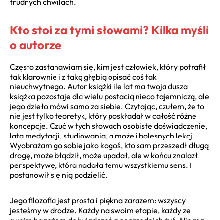
trudnych chwilach.
Kto stoi za tymi słowami? Kilka myśli
o autorze
Często zastanawiam się, kim jest człowiek, który potrafił
tak klarownie i z taką głębią opisać coś tak
nieuchwytnego. Autor książki ile lat ma twoja dusza
książka pozostaje dla wielu postacią nieco tajemniczą, ale
jego dzieło mówi samo za siebie. Czytając, czułem, że to
nie jest tylko teoretyk, który poskładał w całość różne
koncepcje. Czuć w tych słowach osobiste doświadczenie,
lata medytacji, studiowania, a może i bolesnych lekcji.
Wyobrażam go sobie jako kogoś, kto sam przeszedł długą
drogę, może błądził, może upadał, ale w końcu znalazł
perspektywę, która nadała temu wszystkiemu sens. I
postanowił się nią podzielić.
Jego filozofia jest prosta i piękna zarazem: wszyscy
jesteśmy w drodze. Każdy na swoim etapie, każdy ze
swoim bagażem doświadczeń z poprzednich żyć. Nie ma