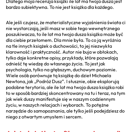
Dlatego moja recenzja książki ile lat ma twoja dusza jest
bardzo subiektywna. To nie jest książka dla każdego.
Ale jeśli czujesz, że materialistyczne wyjaśnienia świata ci
nie wystarczają, jeśli masz w sobie tego wewnętrznego
poszukiwacza, to ile lat ma twoja dusza książka może być
dla ciebie przełomem. Dla mnie była. To co ją wyróżnia
na tle innych książek o duchowości, to jej niezwykła
klarowność i praktyczność. Autor nie buja w obłokach,
tylko daje konkretne opisy, przykłady, które pozwalają
odnieść tę wiedzę do własnego życia. To jest jak
psychologia, tylko na głębszym, duchowym poziomie.
Wiele osób porównuje tą książkę do dzieł Michaela
Newtona, jak „Podróż Dusz”. I słusznie, obie eksplorują
podobne terytoria, ale ile lat ma twoja dusza książka robi
to w sposób bardziej skoncentrowany na tu i teraz, na tym
jak wiek duszy manifestuje się w naszym codziennym
życiu, w naszych relacjach i wyborach. To potężne
narzędzie do samopoznania, ale tylko jeśli podejdziesz do
niego z otwartym umysłem i sercem.