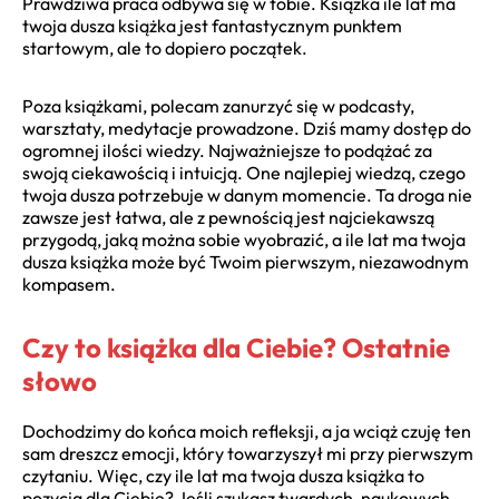
Prawdziwa praca odbywa się w tobie. Książka ile lat ma
twoja dusza książka jest fantastycznym punktem
startowym, ale to dopiero początek.
Poza książkami, polecam zanurzyć się w podcasty,
warsztaty, medytacje prowadzone. Dziś mamy dostęp do
ogromnej ilości wiedzy. Najważniejsze to podążać za
swoją ciekawością i intuicją. One najlepiej wiedzą, czego
twoja dusza potrzebuje w danym momencie. Ta droga nie
zawsze jest łatwa, ale z pewnością jest najciekawszą
przygodą, jaką można sobie wyobrazić, a ile lat ma twoja
dusza książka może być Twoim pierwszym, niezawodnym
kompasem.
Czy to książka dla Ciebie? Ostatnie
słowo
Dochodzimy do końca moich refleksji, a ja wciąż czuję ten
sam dreszcz emocji, który towarzyszył mi przy pierwszym
czytaniu. Więc, czy ile lat ma twoja dusza książka to
pozycja dla Ciebie? Jeśli szukasz twardych, naukowych