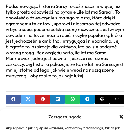
Podsumowując, historia Sarsy to coś znacznie więcej niż
tylko prosta odpowiedź na pytanie „ile lat ma Sarsa”. To
opowieść o dziewczynie z małego miasta, która dzięki
ogromnemu talentowi, uporowi i niesamowitej odwadze
w byciu sobą, podbiła polską scenę muzyczną. Jest żywym
dowodem na to, że można robić muzykę popularną, która
jest jednocześnie ambitna, intrygująca i niebanalna. Jej
biografia to inspiracja dla każdego, kto boi się podążać
własną drogą. Bez względu na to, ile lat ma Sarsa
Markiewicz, jedno jest pewne – jeszcze nie raz nas
zaskoczy. Jej historia pokazuje, że to, ile lat ma Sarsa, jest
mniej istotne od tego, jak wiele wnosi na naszą scenę
muzyczną. I oby robiła to jak najdłużej.
PREVIOUS
Zarządzaj zgodą
Maciej Florek Wiek: Ile Lat Ma Tancerz i
Aby zapewnić jak najlepsze wrażenia, korzystamy z technologii, takich jak