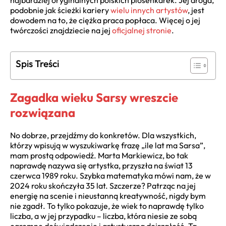
najbardziej oryginalnych polskich piosenkarek. Jej droga,
podobnie jak ścieżki kariery
wielu innych artystów
, jest
dowodem na to, że ciężka praca popłaca. Więcej o jej
twórczości znajdziecie na jej
oficjalnej stronie
.
Spis Treści
Zagadka wieku Sarsy wreszcie
rozwiązana
No dobrze, przejdźmy do konkretów. Dla wszystkich,
którzy wpisują w wyszukiwarkę frazę „ile lat ma Sarsa”,
mam prostą odpowiedź. Marta Markiewicz, bo tak
naprawdę nazywa się artystka, przyszła na świat 13
czerwca 1989 roku. Szybka matematyka mówi nam, że w
2024 roku skończyła 35 lat. Szczerze? Patrząc na jej
energię na scenie i nieustanną kreatywność, nigdy bym
nie zgadł. To tylko pokazuje, że wiek to naprawdę tylko
liczba, a w jej przypadku – liczba, która niesie ze sobą
ogromne doświadczenie i artystyczną dojrzałość. Ta