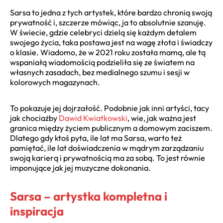
Sarsa to jedna z tych artystek, które bardzo chronią swoją
prywatność i, szczerze mówiąc, ja to absolutnie szanuję.
W świecie, gdzie celebryci dzielą się każdym detalem
swojego życia, taka postawa jest na wagę złota i świadczy
o klasie. Wiadomo, że w 2021 roku została mamą, ale tą
wspaniałą wiadomością podzieliła się ze światem na
własnych zasadach, bez medialnego szumu i sesji w
kolorowych magazynach.
To pokazuje jej dojrzałość. Podobnie jak inni artyści, tacy
jak chociażby
Dawid Kwiatkowski
, wie, jak ważna jest
granica między życiem publicznym a domowym zaciszem.
Dlatego gdy ktoś pyta, ile lat ma Sarsa, warto też
pamiętać, ile lat doświadczenia w mądrym zarządzaniu
swoją karierą i prywatnością ma za sobą. To jest równie
imponujące jak jej muzyczne dokonania.
Sarsa – artystka kompletna i
inspiracja