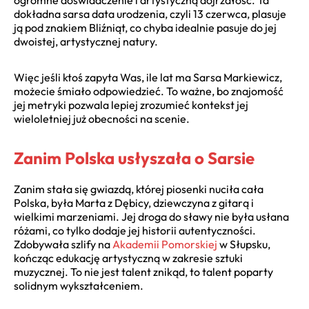
dokładna sarsa data urodzenia, czyli 13 czerwca, plasuje
ją pod znakiem Bliźniąt, co chyba idealnie pasuje do jej
dwoistej, artystycznej natury.
Więc jeśli ktoś zapyta Was, ile lat ma Sarsa Markiewicz,
możecie śmiało odpowiedzieć. To ważne, bo znajomość
jej metryki pozwala lepiej zrozumieć kontekst jej
wieloletniej już obecności na scenie.
Zanim Polska usłyszała o Sarsie
Zanim stała się gwiazdą, której piosenki nuciła cała
Polska, była Marta z Dębicy, dziewczyna z gitarą i
wielkimi marzeniami. Jej droga do sławy nie była usłana
różami, co tylko dodaje jej historii autentyczności.
Zdobywała szlify na
Akademii Pomorskiej
w Słupsku,
kończąc edukację artystyczną w zakresie sztuki
muzycznej. To nie jest talent znikąd, to talent poparty
solidnym wykształceniem.