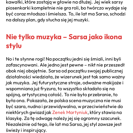
kawałki, które zostają w głowie na dłużej. Jej wiek sarsy
piosenkarki kompletnie nie gra roli, bo twórczo wydaje się
być coraz młodsza i śmielsza. To, ile lat ma Sarsa, schodzi
na dalszy plan, gdy słucha się jej muzyki.
Nie tylko muzyka – Sarsa jako ikona
stylu
No i te słynne rogi! Na początku jedni się śmiali, inni byli
zafascynowani. Ale jedno jest pewne – nikt nie przeszedł
obok niej obojętnie. Sarsa od początku swojej publicznej
działalności wiedziała, że wizerunek jest tak samo ważny
jak muzyka. Jej futurystyczne stroje, odważne makijaże i
wspomniana już fryzura, to wszystko składało się na
spójną, artystyczną całość. To nie było przebranie, to
była ona. Pokazała, że polska scena muzyczna nie musi
być szara, nudna i przewidywalna, w przeciwieństwie do
niektórych gwiazd jak
Zenek Martyniuk
, który stawia na
klasykę. Za tę odwagę należy jej się ogromny szacunek.
Niezależnie od tego, ile lat ma Sarsa, jej styl zawsze jest
świeży i inspirujący.