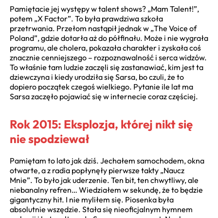
Pamiętacie jej występy w talent shows? „Mam Talent!”,
potem „X Factor”. To była prawdziwa szkoła
przetrwania. Przełom nastąpił jednak w „The Voice of
Poland”, gdzie dotarła aż do półfinału. Może i nie wygrała
programu, ale cholera, pokazała charakter i zyskała coś
znacznie cenniejszego – rozpoznawalność i serca widzów.
To właśnie tam ludzie zaczęli się zastanawiać, kim jest ta
dziewczyna i kiedy urodziła się Sarsa, bo czuli, że to
dopiero początek czegoś wielkiego. Pytanie ile lat ma
Sarsa zaczęło pojawiać się w internecie coraz częściej.
Rok 2015: Eksplozja, której nikt się
nie spodziewał
Pamiętam to lato jak dziś. Jechałem samochodem, okna
otwarte, a z radia popłynęły pierwsze takty „Naucz
Mnie”. To było jak uderzenie. Ten bit, ten chwytliwy, ale
niebanalny refren… Wiedziałem w sekundę, że to będzie
gigantyczny hit. I nie myliłem się. Piosenka była
absolutnie wszędzie. Stała się nieoficjalnym hymnem