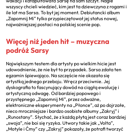
wakacji i katapultowała Sarsę na sam szczyt. Nagle
wszyscy chcieli wiedzieć, kim jest ta dziewczyna z rogami i
ile lat ma Sarsa. To był jej moment. Debiutancki album
„Zapomnij Mi” tylko przypieczętował jej status nowej,
najważniejszej postaci na polskiej scenie pop.
Więcej niż jeden hit – muzyczna
podróż Sarsy
Największym testem dla artysty po wielkim hicie jest
udowodnienie, że nie był to przypadek. Sarsa zdała ten
egzamin śpiewająco. Na szczęście nie okazała się
artystką jednego przeboju. Wręcz przeciwnie. Jej
dyskografia to fascynujący dowód na ciągłą ewolucję i
artystyczną odwagę. Od bardziej popowego i
przystępnego „Zapomnij Mi”, przez odważne,
elektroniczne eksperymenty na „Płonce”, aż po dojrzałe,
nieco mroczniejsze i bardzo osobiste albumy „Zakryj” i
„Runostany”. Słychać, że z każdą płytą jest coraz bardziej
„swoja”, nie boi się ryzyka. Utwory takie jak „Volta”,
„Motyle i Ćmy” czy „Zakryj” pokazały, że potrafi tworzyć