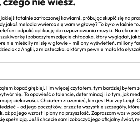
o, czego nie wiesz.
akiejś totalnie zatłoczonej kawiarni, próbując skupić się na prac
iedy jakaś melodia wwierca się wam w głowę? To było właśnie to.
lefon i odpalić aplikację do rozpoznawania muzyki. Na ekranie 
szukiwarkę i zobaczyłem zdjęcie chłopaka, który wyglądał, jak
óre nie mieściły mi się w głowie – miliony wyświetleń, miliony 
 dzieciak z Anglii, z miasteczka, o którym pewnie mało kto słys
ząłem kopać głębiej. I im więcej czytałem, tym bardziej byłem z
ytwórnię. To opowieść o talencie, determinacji i o tym, jak me
j mojej ciekawości. Chciałem zrozumieć, kim jest Harvey Leigh Ca
edzieć – od jego początków, przez te wszystkie szczegóły, które
k
, aż po jego wzrost i plany na przyszłość. Zapraszam was w po
 spełniają. Jeśli chcecie sami zobaczyć jego oficjalny świat, m