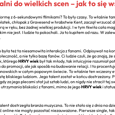
lni do wielkich scen – jak to się 
formę z 6-sekundowymi filmikami? To były czasy. To właśnie tam
atek, chłopak z Gravesend w hrabstwie Kent, zaczął wrzucać d
arą w ręku, bez żadnej wielkiej produkcji. I w tym tkwiła cała mag
im nie jest. I ludzie to pokochali. Ja to kupiłem od razu. W z
.
o była też ta niesamowita interakcja z fanami. Odpisywał na kome
eczność, a nie tylko bazę fanów. Ci ludzie czuli, że go znają, że 
k, którego
HRVY wiek
był tak młody, tak intuicyjnie rozumiał 
 do promocji, ale jak sposób na budowanie relacji. I to procent
 fanowskich w całym popowym świecie. To właśnie ten wczesny e
ystę bliskiego ludziom. Jego talent został w końcu dostrzeżony. 
y za jego plecami stał już sztab ludzi, on nigdy nie stracił tej 
o utrzymania bliskości z fanami, mimo że jego
HRVY wiek
i statu
nt dostrzegła branża muzyczna. To nie stało się z dnia na dzień
 online nie mogły pozostać niezauważone. Pierwsze single, taki