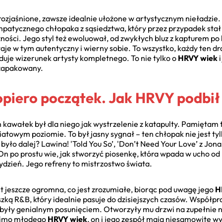
 rozjaśnione, zawsze idealnie ułożone w artystycznym nieładzie. I
patycznego chłopaka z sąsiedztwa, który przez przypadek stał s
ności. Jego styl też ewoluował, od zwykłych bluz z kapturem po 
je w tym autentyczny i wierny sobie. To wszystko, każdy ten dr
uduje wizerunek artysty kompletnego. To nie tylko o
HRVY wiek
i
e zapakowany.
dopiero początek. Jak HRVY podbił
kawałek był dla niego jak wystrzelenie z katapulty. Pamiętam t
towym poziomie. To był jasny sygnał – ten chłopak nie jest ty
 było dalej? Lawina! 'Told You So’, 'Don’t Need Your Love’ z Jona
 po prostu wie, jak stworzyć piosenkę, która wpada w ucho od 
ydzień. Jego refreny to mistrzostwo świata.
st jeszcze ogromna, co jest zrozumiałe, biorąc pod uwagę jego
H
ką R&B, który idealnie pasuje do dzisiejszych czasów. Współpra
yły genialnym posunięciem. Otworzyły mu drzwi na zupełnie n
 mimo młodego
HRVY wiek
, on i jego zespół mają niesamowite w