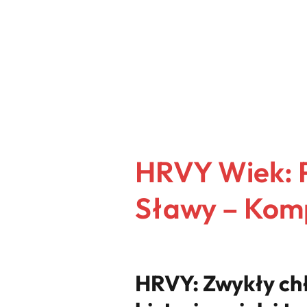
HRVY Wiek: P
Sławy – Kom
HRVY: Zwykły chł