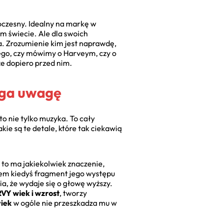
oczesny. Idealny na markę w
m świecie. Ale dla swoich
. Zrozumienie kim jest naprawdę,
d tego, czy mówimy o Harveym, czy o
ze dopiero przed nim.
iąga uwagę
o nie tylko muzyka. To cały
ie są te detale, które tak ciekawią
y to ma jakiekolwiek znaczenie,
łem kiedyś fragment jego występu
ia, że wydaje się o głowę wyższy.
VY wiek i wzrost
, tworzy
iek
w ogóle nie przeszkadza mu w