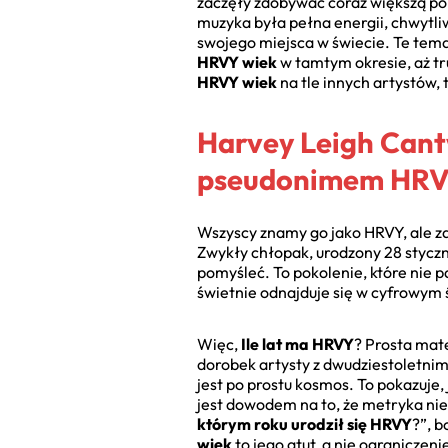
zaczęły zdobywać coraz większą pop
muzyka była pełna energii, chwytliw
swojego miejsca w świecie. Te tema
HRVY wiek
w tamtym okresie, aż tr
HRVY wiek
na tle innych artystów, 
Harvey Leigh Cantw
pseudonimem HR
Wszyscy znamy go jako HRVY, ale za 
Zwykły chłopak, urodzony 28 styczn
pomyśleć. To pokolenie, które nie pa
świetnie odnajduje się w cyfrowym 
Więc,
Ile lat ma HRVY
? Prosta mate
dorobek artysty z dwudziestoletni
jest po prostu kosmos. To pokazuje,
jest dowodem na to, że metryka nie 
którym roku urodził się HRVY
?”, b
wiek
to jego atut, a nie ograniczeni