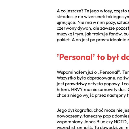
A co jeszcze? Te jego włosy, często
składa się na wizerunek takiego sym
ujmujące. Nie ma w nim pozy, sztucz
czerwony dywan, ale zawsze pozosta
muzyką i tym, jak traktuje fanów, b
pakiet. A on jest po prostu idealni
’Personal’ to był 
Wspominałem już o „Personal”. Ten 
Wszystko było dopracowane, na świa
jest prawdziwy artysta popowy. I co
hitem. HRVY ma niesamowity dar. On
chce z niego wyjść przez następny t
Jego dyskografia, choć może nie je
nowoczesny, taneczny pop z domiesz
wspomniany Jonas Blue czy NOTD, b
wszechstronność. To dowodzi, że