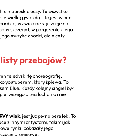
 te niebieskie oczy. To wszystko
ię wielką gwiazdą. I to jest w nim
bardziej wyszukane stylizacje na
obny szczegół, w połączeniu z jego
 jego muzykę chodzi, ale o cały
 listy przebojów?
en teledysk, tę choreografię.
lko youtuberem, który śpiewa. To
sem Blue. Każdy kolejny singiel był
pierwszego przesłuchania i nie
RVY wiek
, jest już pełna perełek. To
ce z innymi artystami, takimi jak
owe rynki, pokazały jego
yczucie biznesowe.