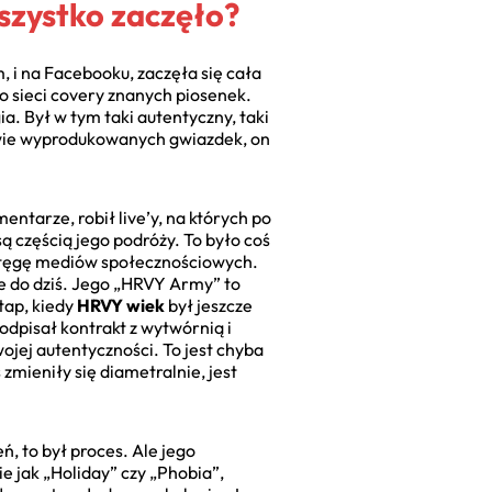
wszystko zaczęło?
, i na Facebooku, zaczęła się cała
o sieci covery znanych piosenek.
ia. Był w tym taki autentyczny, taki
alewie wyprodukowanych gwiazdek, on
ntarze, robił live’y, na których po
są częścią jego podróży. To było coś
potęgę mediów społecznościowych.
uje do dziś. Jego „HRVY Army” to
tap, kiedy
HRVY wiek
był jeszcze
Podpisał kontrakt z wytwórnią i
swojej autentyczności. To jest chyba
s zmieniły się diametralnie, jest
, to był proces. Ale jego
e jak „Holiday” czy „Phobia”,