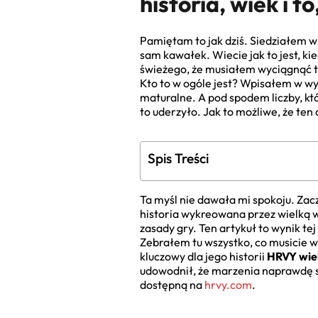
historia, wiek i t
Pamiętam to jak dziś. Siedziałem w j
sam kawałek. Wiecie jak to jest, k
świeżego, że musiałem wyciągnąć te
Kto to w ogóle jest? Wpisałem w wy
maturalne. A pod spodem liczby, kt
to uderzyło. Jak to możliwe, że ten
Spis Treści
Ta myśl nie dawała mi spokoju. Zac
historia wykreowana przez wielką w
zasady gry. Ten artykuł to wynik te
Zebrałem tu wszystko, co musicie wi
kluczowy dla jego historii
HRVY wie
udowodnił, że marzenia naprawdę się
dostępną na
hrvy.com
.