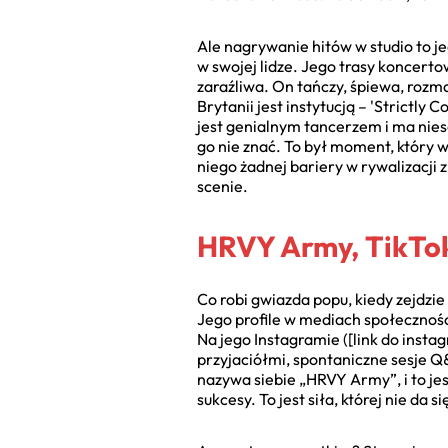
Ale nagrywanie hitów w studio to j
w swojej lidze. Jego trasy koncerto
zaraźliwa. On tańczy, śpiewa, rozma
Brytanii jest instytucją – 'Strictly 
jest genialnym tancerzem i ma nie
go nie znać. To był moment, który 
niego żadnej bariery w rywalizacji 
scenie.
HRVY Army, TikToki
Co robi gwiazda popu, kiedy zejdzi
Jego profile w mediach społeczności
Na jego Instagramie ([link do insta
przyjaciółmi, spontaniczne sesje Q
nazywa siebie „HRVY Army”, i to je
sukcesy. To jest siła, której nie da 