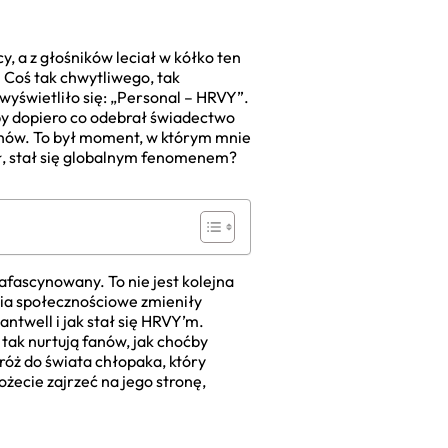
y, a z głośników leciał w kółko ten
 Coś tak chwytliwego, tak
wyświetliło się: „Personal – HRVY”.
by dopiero co odebrał świadectwo
fanów. To był moment, w którym mnie
zał, stał się globalnym fenomenem?
afascynowany. To nie jest kolejna
dia społecznościowe zmieniły
ntwell i jak stał się HRVY’m.
 tak nurtują fanów, jak choćby
dróż do świata chłopaka, który
ożecie zajrzeć na jego stronę,