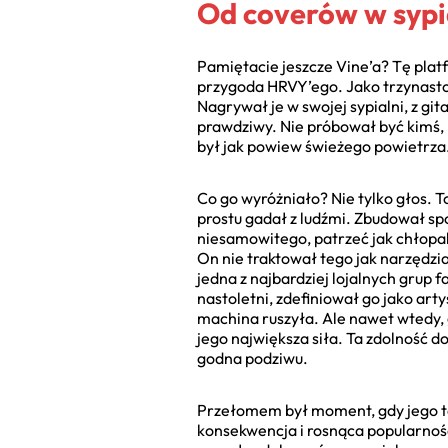
Od coverów w sypia
Pamiętacie jeszcze Vine’a? Tę plat
przygoda HRVY’ego. Jako trzynastol
Nagrywał je w swojej sypialni, z git
prawdziwy. Nie próbował być kimś, k
był jak powiew świeżego powietrza
Co go wyróżniało? Nie tylko głos. T
prostu gadał z ludźmi. Zbudował społ
niesamowitego, patrzeć jak chłopa
On nie traktował tego jak narzędzia
jedna z najbardziej lojalnych grup
nastoletni, zdefiniował go jako art
machina ruszyła. Ale nawet wtedy, gd
jego największa siła. Ta zdolność d
godna podziwu.
Przełomem był moment, gdy jego tale
konsekwencja i rosnąca popularność