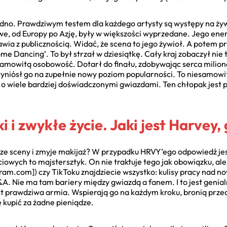
edno. Prawdziwym testem dla każdego artysty są występy na żywo
we, od Europy po Azję, były w większości wyprzedane. Jego energ
wia z publicznością. Widać, że scena to jego żywioł. A potem p
Come Dancing’. To był strzał w dziesiątkę. Cały kraj zobaczył nie t
samowitą osobowość. Dotarł do finału, zdobywając serca milion
wyniósł go na zupełnie nowy poziom popularności. To niesamowi
z o wiele bardziej doświadczonymi gwiazdami. Ten chłopak jest 
 i zwykłe życie. Jaki jest Harvey,
e ze sceny i zmyje makijaż? W przypadku HRVY’ego odpowiedź jest
owych to majstersztyk. On nie traktuje tego jak obowiązku, ale
gram.com]) czy TikToku znajdziecie wszystko: kulisy pracy nad no
&A. Nie ma tam bariery między gwiazdą a fanem. I to jest genia
st prawdziwa armia. Wspierają go na każdym kroku, bronią prze
się kupić za żadne pieniądze.