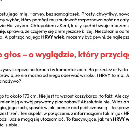
stu jego imię, Harvey, bez samogłosek. Prosty, chwytliwy, now
domy wybór, który pomógł mu zbudować rozpoznawalność na cały
zie Harveyem. Chłopakiem z Kent, który spełnił swoje marzenia
mię
, sprawia, że czujemy się z nim jeszcze bliżej. Niezależnie o
a. A patrząc na jego
HRVY wiek
, możemy być pewni, że najleps
ko głos – o wyglądzie, który przyc
yscy szepczą na forach i w komentarzach. Bo przecież artysta t
prawia, że nie można od niego oderwać wzroku. I HRVY to ma. Jak
a na żywo?
to około 173 cm. Nie jest to wzrost koszykarza, to fakt. Ale cz
amienia ją w swój prywatny plac zabaw? Absolutnie nie. Widzia
ia, jego ruch, sposób w jaki panuje nad publicznością – to spraw
zestrzeń. Ten aspekt, w połączeniu z informacjami takimi jak
HR
dzi ludzie mogą się utożsamiać. To fascynujące, jak ten
HRVY w
ci siebie.