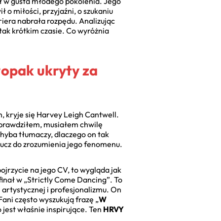
ał w gusta młodego pokolenia. Jego
 o miłości, przyjaźni, o szukaniu
iera nabrała rozpędu. Analizując
tak krótkim czasie. Co wyróżnia
łopak ukryty za
, kryje się Harvey Leigh Cantwell.
 sprawdziłem, musiałem chwilę
 chyba tłumaczy, dlaczego on tak
lucz do zrozumienia jego fenomenu.
ojrzycie na jego CV, to wygląda jak
inał w „Strictly Come Dancing”. To
 artystycznej i profesjonalizmu. On
Fani często wyszukują frazę „
W
o jest właśnie inspirujące. Ten
HRVY