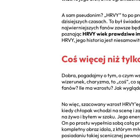
A sam pseudonim? „HRVY” to po pro
dzisiejszych czasach. To był świa
najwierniejszych fanów zawsze będ
poznając
HRVY wiek prawdziwe i
HRVY, jego historia jest niesamowit
Coś więcej niż tyl
Dobra, pogadajmy o tym, o czym wsz
wizerunek, charyzma, to „coś”, co s
fanów? Ile ma wzrostu? Jak wygląd
No więc, szacowany wzrost HRVY’ego 
kiedy chłopak wchodzi na scenę i z
na żywo i byłem w szoku. Jego energ
On po prostu wypełnia sobą całą pr
kompletny obraz idola, z którym mło
posiadaniu takiej scenicznej pewnoś