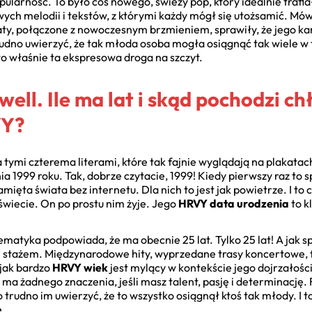
ularność. To było coś nowego, świeży pop, który idealnie trafi
ych melodii i tekstów, z którymi każdy mógł się utożsamić. Mówił
ty, połączone z nowoczesnym brzmieniem, sprawiły, że jego kar
udno uwierzyć, że tak młoda osoba mogła osiągnąć tak wiele w 
to właśnie ta ekspresowa droga na szczyt.
ell. Ile ma lat i skąd pochodzi ch
VY?
tymi czterema literami, które tak fajnie wyglądają na plakatach
ia 1999 roku. Tak, dobrze czytacie, 1999! Kiedy pierwszy raz to
mięta świata bez internetu. Dla nich to jest jak powietrze. I to
świecie. On po prostu nim żyje. Jego
HRVY data urodzenia
to k
matyka podpowiada, że ma obecnie 25 lat. Tylko 25 lat! A jak sp
m stażem. Międzynarodowe hity, wyprzedane trasy koncertowe, f
 jak bardzo
HRVY wiek
jest mylący w kontekście jego dojrzałości
ma żadnego znaczenia, jeśli masz talent, pasję i determinację. 
o trudno im uwierzyć, że to wszystko osiągnął ktoś tak młody. I t
e.