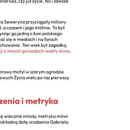
ariusz, czy już życie. No i zawsze
la Seweryna przyciągały miliony
 a czasem i jego kłótnie. To był
yniąc go jedną z ikon polskiego
ać się w mediach i na forach
zachowanie. Ten wiek był zagadką,
ji o innych gwiazdach reality show
,
lorowy motyl w szarym ogrodzie
ólowych Życia wielu po raz pierwszy
zenia i metryka
się wiecznie młody, metryka mówi
 dokładną datę urodzenia Gabriela