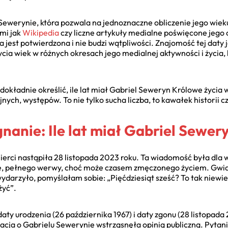
 Sewerynie, która pozwala na jednoznaczne obliczenie jego wi
imi jak
Wikipedia
czy liczne artykuły medialne poświęcone jego o
a jest potwierdzona i nie budzi wątpliwości. Znajomość tej dat
cia wiek w różnych okresach jego medialnej aktywności i życia, b
dokładnie określić, ile lat miał Gabriel Seweryn Królowe życia 
ch, występów. To nie tylko sucha liczba, to kawałek historii cz
nanie: Ile lat miał Gabriel Sewery
erci nastąpiła 28 listopada 2023 roku. Ta wiadomość była dla w
ie, pełnego werwy, choć może czasem zmęczonego życiem. Gwia
 wydarzyło, pomyślałam sobie: „Pięćdziesiąt sześć? To tak niewie
żyć”.
daty urodzenia (26 października 1967) i daty zgonu (28 listopad
macja o Gabrielu Sewerynie wstrząsnęła opinią publiczną. Pytani