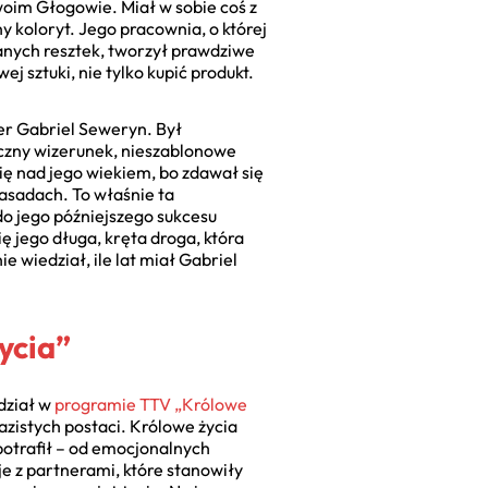
woim Głogowie. Miał w sobie coś z
ny koloryt. Jego pracownia, o której
anych resztek, tworzył prawdziwe
 sztuki, nie tylko kupić produkt.
er Gabriel Seweryn. Był
yczny wizerunek, nieszablonowe
ię nad jego wiekiem, bo zdawał się
zasadach. To właśnie ta
do jego późniejszego sukcesu
ię jego długa, kręta droga, która
 wiedział, ile lat miał Gabriel
ycia”
dział w
programie TTV „Królowe
azistych postaci. Królowe życia
 potrafił – od emocjonalnych
je z partnerami, które stanowiły