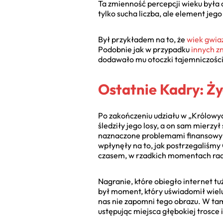
Ta zmienność percepcji wieku była 
tylko sucha liczba, ale element jego
Był przykładem na to, że
wiek gwia
Podobnie jak w przypadku
innych z
dodawało mu otoczki tajemniczości
Ostatnie Kadry: Ży
Po zakończeniu udziału w „Królowyc
śledziły jego losy, a on sam mierzy
naznaczone problemami finansowymi
wpłynęły na to, jak postrzegaliśmy
czasem, w rzadkich momentach rad
Nagranie, które obiegło internet t
był moment, który uświadomił wielu
nas nie zapomni tego obrazu. W tamt
ustępując miejsca głębokiej trosce i