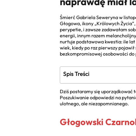
naprawdę miał l
Śmierć Gabriela Seweryna w listopa
Głogowa, ikony „Królowych Życia”, 
perypetie, i zawsze zadawałam sob
energii, innym razem melancholijny.
nurtuje podstawowa kwestia: ile la
wiek, kiedy po raz pierwszy pojawił
bezkompromisowej osobowości do po
Spis Treści
Dziś postaramy się uporządkować te 
Poszukiwanie odpowiedzi na pytanie
ulotnego, ale niezapomnianego.
Głogowski Czarnok