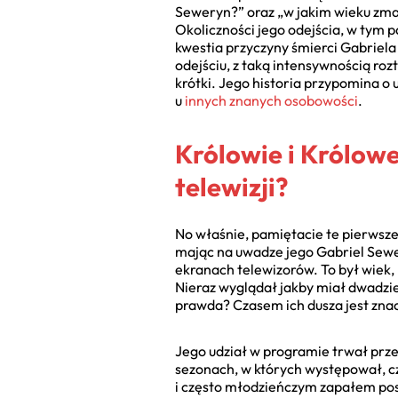
Seweryn?” oraz „w jakim wieku zma
Okoliczności jego odejścia, w tym 
kwestia przyczyny śmierci Gabriela
odejściu, z taką intensywnością rozt
krótki. Jego historia przypomina o u
u
innych znanych osobowości
.
Królowie i Królowe
telewizji?
No właśnie, pamiętacie te pierwsz
mając na uwadze jego Gabriel Sewery
ekranach telewizorów. To był wiek, 
Nieraz wyglądał jakby miał dwadzieś
prawda? Czasem ich dusza jest znac
Jego udział w programie trwał prze
sezonach, w których występował, cz
i często młodzieńczym zapałem posta