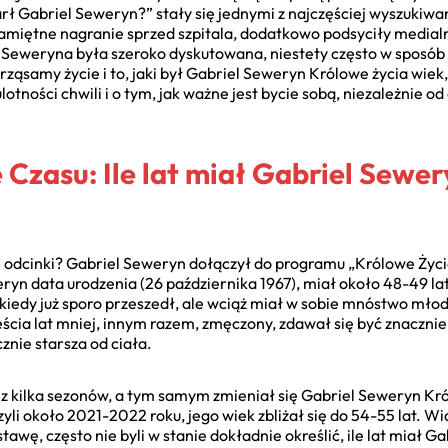
rł Gabriel Seweryn?” stały się jednymi z najczęściej wyszukiw
pamiętne nagranie sprzed szpitala, dodatkowo podsyciły medial
 Seweryna była szeroko dyskutowana, niestety często w sposób 
rząsamy życie i to, jaki był Gabriel Seweryn Królowe życia wiek,
lotności chwili i o tym, jak ważne jest bycie sobą, niezależnie o
 Czasu: Ile lat miał Gabriel Sewer
e odcinki? Gabriel Seweryn dołączył do programu „Królowe Życi
n data urodzenia (26 października 1967), miał około 48-49 lat,
kiedy już sporo przeszedł, ale wciąż miał w sobie mnóstwo młodz
cia lat mniej, innym razem, zmęczony, zdawał się być znacznie s
znie starsza od ciała.
z kilka sezonów, a tym samym zmieniał się Gabriel Seweryn Kró
yli około 2021-2022 roku, jego wiek zbliżał się do 54-55 lat. W
wę, często nie byli w stanie dokładnie określić, ile lat miał G