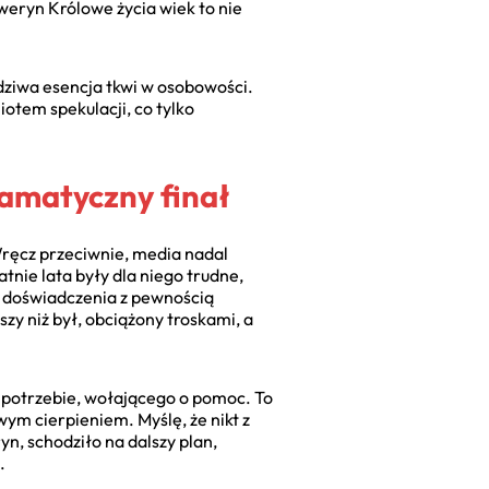
weryn Królowe życia wiek to nie
wdziwa esencja tkwi w osobowości.
otem spekulacji, co tylko
ramatyczny finał
Wręcz przeciwnie, media nadal
tnie lata były dla niego trudne,
 doświadczenia z pewnością
zy niż był, obciążony troskami, a
w potrzebie, wołającego o pomoc. To
ym cierpieniem. Myślę, że nikt z
yn, schodziło na dalszy plan,
.