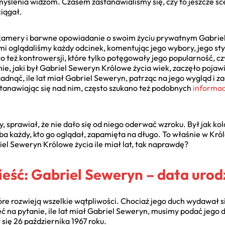
ślenia widzom. Czasem zastanawialiśmy się, czy to jeszcze scen
ciągał.
kamery i barwne opowiadanie o swoim życiu prywatnym Gabrie
i oglądaliśmy każdy odcinek, komentując jego wybory, jego styl,
o też kontrowersji, które tylko potęgowały jego popularność, cz
e, jaki był Gabriel Seweryn Królowe życia wiek, zaczęło pojawi
adnąć, ile lat miał Gabriel Seweryn, patrząc na jego wygląd i 
stanawiając się nad nim, często szukano też podobnych
informac
sprawiał, że nie dało się od niego oderwać wzroku. Był jak ko
chyba każdy, kto go oglądał, zapamięta na długo. To właśnie w Kr
iel Seweryn Królowe życia ile miał lat, tak naprawdę?
ść: Gabriel Seweryn – data urod
óre rozwieją wszelkie wątpliwości. Chociaż jego duch wydawał 
ć na pytanie, ile lat miał Gabriel Seweryn, musimy podać jego
się 26 października 1967 roku.