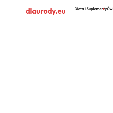
dlaurody.eu
Dieta i Suplementy
Ćwi