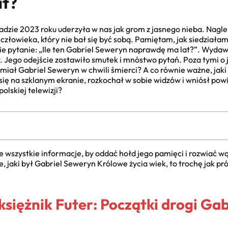
at?
dzie 2023 roku uderzyła w nas jak grom z jasnego nieba. Nagl
człowieka, który nie bał się być sobą. Pamiętam, jak siedziała
ie pytanie: „Ile ten Gabriel Seweryn naprawdę ma lat?”. Wydaw
 Jego odejście zostawiło smutek i mnóstwo pytań. Poza tymi o je
t miał Gabriel Seweryn w chwili śmierci? A co równie ważne, jak
 się na szklanym ekranie, rozkochał w sobie widzów i wniósł po
lskiej telewizji?
wszystkie informacje, by oddać hołd jego pamięci i rozwiać wąt
, jaki był Gabriel Seweryn Królowe życia wiek, to trochę jak pr
siężnik Futer: Początki drogi Ga