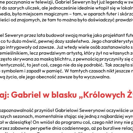
ne poczynania w telewizji, Gabriel Seweryn był już legendą w s
 do szarych uliczek, ale jednocześnie idealnie wtopił się w lokal
dia, była miejscem magicznym – tam, w oparach futer i skórz
eści od znajomych, że tam to można było doświadczyć prawdziwej
iel Seweryn przez lata budował swoją markę jako projektant fut
, co tu dużo mówić, pewnej dozy szaleństwa. Jego charakteryst
go intrygowały od zawsze. Już wtedy wiele osób zastanawiało s
zemieślnikiem, lecz prawdziwym artystą, który żył na własnych 
ęsto skrywana za maską blichtru, z pewnością przyczyniły się 
ntyczność, to jest coś, czego nie da się podrobić. Tak zaczęła s
ę symbolem i zapadł w pamięć. W tamtych czasach nikt jeszcze nie
wą życia, ale jego obecność zawsze była wyczuwalna.
j: Gabriel w blasku „Królowych Ż
rozpoznawalność przyniósł Gabrielowi Sewerynowi oczywiście u
szych sezonach, momentalnie stając się jedną z najbardziej wyr
ł w dziesiątkę! On wniósł do programu coś, czego nikt inny nie
 przez zabawne perypetie dnia codziennego, aż po burzliwe relac