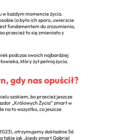
eku w każdym momencie życia.
sobie (a było ich sporo, uwierzcie
y jest fundamentem do zrozumienia,
o przecież to się zmieniało z
wiek podczas swoich najbardziej
łowieka, który żył pełnią życia.
n, gdy nas opuścił?
ielu szokiem, bo przecież jeszcze
zdor „Królowych Życia” zmarł w
le na to wszystko, co jeszcze
a 2023), otrzymujemy dokładnie 56
a takie jak „kiedy zmarł Gabriel