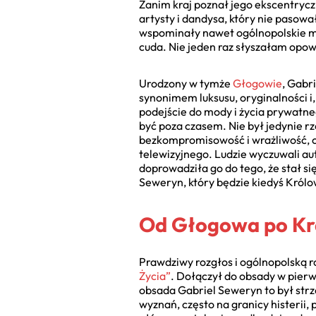
Zanim kraj poznał jego ekscentrycz
artysty i dandysa, który nie pasował
wspominały nawet ogólnopolskie me
cuda. Nie jeden raz słyszałam opowi
Urodzony w tymże
Głogowie
, Gabr
synonimem luksusu, oryginalności i
podejście do mody i życia prywatne
być poza czasem. Nie był jedynie r
bezkompromisowość i wrażliwość, cz
telewizyjnego. Ludzie wyczuwali aute
doprowadziła go do tego, że stał si
Seweryn, który będzie kiedyś Królo
Od Głogowa po Kra
Prawdziwy rozgłos i ogólnopolską 
Życia”
. Dołączył do obsady w pierw
obsada Gabriel Seweryn to był strza
wyznań, często na granicy histerii,