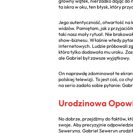
główny wątek, nierzadko dając do my
ta iskra w oku, ten błysk, który przy
Jego autentyczność, otwartość na 
widzów. Pamiętam, jak z przyjaciółm
taki nasz mały rytuał. Nie brakował
show-biznesu. Właśnie wtedy pytani
internetowych. Ludzie próbowali zg
która tylko dodawała mu uroku. Za
ale Gabriel był zawsze wyjątkowy.
On naprawdę zdominował te ekrany, 
polskiej telewizji. To jest coś, co 
na serio zadało sobie pytanie: Gabr
Urodzinowa Opowie
No dobrze, przejdźmy do faktów, kt
swoje. Aby precyzyjnie odpowiedzie
Seweryna. Gabriel Seweryn urodził 