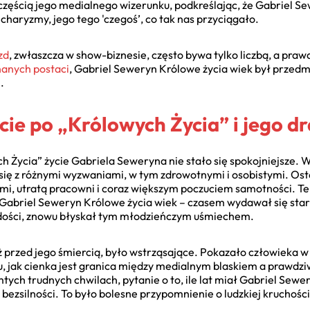
częścią jego medialnego wizerunku, podkreślając, że Gabriel Se
 charyzmy, jego tego 'czegoś’, co tak nas przyciągało.
zd
, zwłaszcza w show-biznesie, często bywa tylko liczbą, a pra
nanych postaci
, Gabriel Seweryn Królowe życia wiek był przedmi
.
cie po „Królowych Życia” i jego d
h Życia” życie Gabriela Seweryna nie stało się spokojniejsze. 
ł się z różnymi wyzwaniami, w tym zdrowotnymi i osobistymi. Osta
, utratą pracowni i coraz większym poczuciem samotności. Te
 Gabriel Seweryn Królowe życia wiek – czasem wydawał się stars
ości, znowu błyskał tym młodzieńczym uśmiechem.
uż przed jego śmiercią, było wstrząsające. Pokazało człowieka 
, jak cienka jest granica między medialnym blaskiem a prawdziw
ych trudnych chwilach, pytanie o to, ile lat miał Gabriel Sewer
 bezsilności. To było bolesne przypomnienie o ludzkiej kruchości