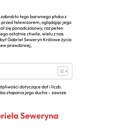
e zabrakło tego barwnego ptaka z
m przed telewizorem, oglądając jego
ał się ponadczasowy, raz pełen
go ostatnie chwile, wielu z nas
i był Gabriel Seweryn Królowe życia
wiew prawdziwej,
pliwości dotyczące dat i liczb.
óba złapania jego ducha – zawsze
briela Seweryna