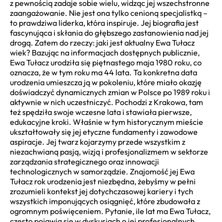
z pewnością zadaje sobie wielu, widząc jej wszechstronne
zaangażowanie. Nie jest ona tylko cenioną specjalistką –
to prawdziwa liderka, która inspiruje. Jej biografia jest
fascynująca i skłania do głębszego zastanowienia nad jej
drogą. Zatem do rzeczy: jaki jest aktualny Ewa Tułacz
wiek? Bazując na informacjach dostępnych publicznie,
Ewa Tułacz urodziła się piętnastego maja 1980 roku, co
oznacza, że w tym roku ma 44 lata. Ta konkretna data
urodzenia umieszcza ją w pokoleniu, które miało okazję
doświadczyć dynamicznych zmian w Polsce po 1989 roku i
aktywnie w nich uczestniczyć. Pochodzi z Krakowa, tam
też spędziła swoje wczesne lata i stawiała pierwsze,
edukacyjne kroki. Właśnie w tym historycznym mieście
ukształtowały się jej etyczne fundamenty i zawodowe
aspiracje. Jej twarz kojarzymy przede wszystkim z
niezachwianą pasją, wizją i profesjonalizmem w sektorze
zarządzania strategicznego oraz innowacji
technologicznych w samorządzie. Znajomość jej Ewa
Tułacz rok urodzenia jest niezbędna, żebyśmy w pełni
zrozumieli kontekst jej dotychczasowej kariery i tych
wszystkich imponujących osiągnięć, które zbudowała z
ogromnym poświęceniem. Pytanie, ile lat ma Ewa Tułacz,
często pojawia się w dyskusjach o jej profesjonalnych