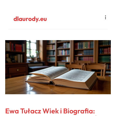
dlaurody.eu
Ewa Tułacz Wiek i Biografia: