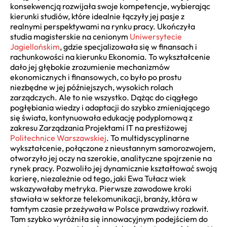
konsekwencją rozwijała swoje kompetencje, wybierając
kierunki studiów, które idealnie łączyły jej pasje z
realnymi perspektywami na rynku pracy. Ukończyła
studia magisterskie na cenionym
Uniwersytecie
Jagiellońskim
, gdzie specjalizowała się w finansach i
rachunkowości na kierunku Ekonomia. To wykształcenie
dało jej głębokie zrozumienie mechanizmów
ekonomicznych i finansowych, co było po prostu
niezbędne w jej późniejszych, wysokich rolach
zarządczych. Ale to nie wszystko. Dążąc do ciągłego
pogłębiania wiedzy i adaptacji do szybko zmieniającego
się świata, kontynuowała edukację podyplomową z
zakresu Zarządzania Projektami IT na prestiżowej
Politechnice Warszawskiej
. To multidyscyplinarne
wykształcenie, połączone z nieustannym samorozwojem,
otworzyło jej oczy na szerokie, analityczne spojrzenie na
rynek pracy. Pozwoliło jej dynamicznie kształtować swoją
karierę, niezależnie od tego, jaki Ewa Tułacz wiek
wskazywałaby metryka. Pierwsze zawodowe kroki
stawiała w sektorze telekomunikacji, branży, która w
tamtym czasie przeżywała w Polsce prawdziwy rozkwit.
Tam szybko wyróżniła się innowacyjnym podejściem do