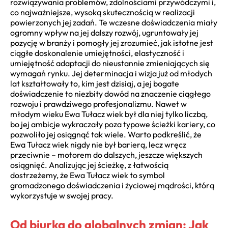
rozwiązywania problemów, zdolnościami przywódczymi i,
co najważniejsze, wysoką skutecznością w realizacji
powierzonych jej zadań. Te wczesne doświadczenia miały
ogromny wpływ na jej dalszy rozwój, ugruntowały jej
pozycję w branży i pomogły jej zrozumieć, jak istotne jest
ciągłe doskonalenie umiejętności, elastyczność i
umiejętność adaptacji do nieustannie zmieniających się
wymagań rynku. Jej determinacja i wizja już od młodych
lat kształtowały to, kim jest dzisiaj, a jej bogate
doświadczenie to niezbity dowód na znaczenie ciągłego
rozwoju i prawdziwego profesjonalizmu. Nawet w
młodym wieku Ewa Tułacz wiek był dla niej tylko liczbą,
bo jej ambicje wykraczały poza typowe ścieżki kariery, co
pozwoliło jej osiągnąć tak wiele. Warto podkreślić, że
Ewa Tułacz wiek nigdy nie był barierą, lecz wręcz
przeciwnie – motorem do dalszych, jeszcze większych
osiągnięć. Analizując jej ścieżkę, z łatwością
dostrzeżemy, że Ewa Tułacz wiek to symbol
gromadzonego doświadczenia i życiowej mądrości, którą
wykorzystuje w swojej pracy.
Od biurka do globalnych zmian: Jak