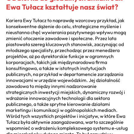
Ewa Tułacz kształtuje nasz świat?
Kariera Ewy Tułacz to naprawdę wzorcowy przykład, jak
konsekwentne dążenie do celu, strategiczne myślenie i
nieustanna chęć wywierania pozytywnego wpływu mogą
zmienić otoczenie zawodowe i społeczne. Przez lata
piastowała szereg kluczowych stanowisk, zaczynając od
młodszego specjalisty, przechodząc przez menedżera
projektów, aż po dyrektorskie funkcje w ogromnych
korporacjach, takich jak międzynarodowa firma
konsultingowa, a także w istotnych instytucjach
publicznych, na przykład w departamencie zarządzania
innowacjami w urzędzie wojewódzkim. Jej działalność
zawodowa to między innymi nadzorowanie
strategicznych inwestycji miejskich, dynamiczny rozwój i
wdrażanie innowacyjnych technologii dla sektora
publicznego, a także sprytne kierowanie działami
marketingu i komunikacji w ogólnopolskich mediach.
Wśród tych wszystkich projektów i inicjatyw, w które Ewa
Tułacz była aktywnie zaangażowana, warto szczególnie
wspomnieć o wdrożeniu kompleksowego systemu e-usług
dla mieszkańców dużego miasta. To był prawdziwy