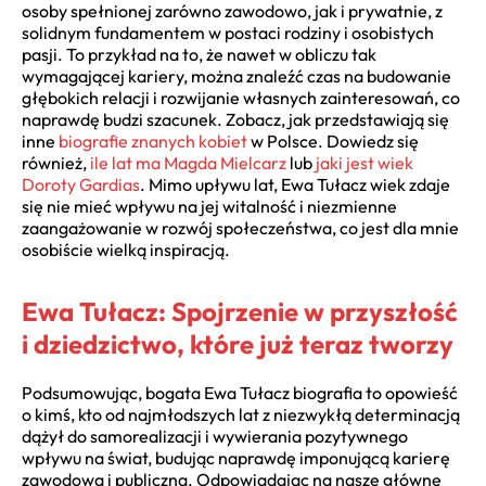
osoby spełnionej zarówno zawodowo, jak i prywatnie, z
solidnym fundamentem w postaci rodziny i osobistych
pasji. To przykład na to, że nawet w obliczu tak
wymagającej kariery, można znaleźć czas na budowanie
głębokich relacji i rozwijanie własnych zainteresowań, co
naprawdę budzi szacunek. Zobacz, jak przedstawiają się
inne
biografie znanych kobiet
w Polsce. Dowiedz się
również,
ile lat ma Magda Mielcarz
lub
jaki jest wiek
Doroty Gardias
. Mimo upływu lat, Ewa Tułacz wiek zdaje
się nie mieć wpływu na jej witalność i niezmienne
zaangażowanie w rozwój społeczeństwa, co jest dla mnie
osobiście wielką inspiracją.
Ewa Tułacz: Spojrzenie w przyszłość
i dziedzictwo, które już teraz tworzy
Podsumowując, bogata Ewa Tułacz biografia to opowieść
o kimś, kto od najmłodszych lat z niezwykłą determinacją
dążył do samorealizacji i wywierania pozytywnego
wpływu na świat, budując naprawdę imponującą karierę
zawodową i publiczną. Odpowiadając na nasze główne