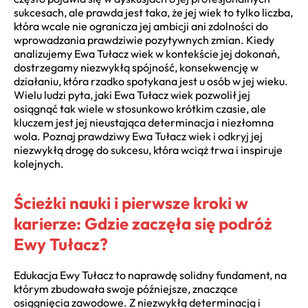
sukcesach, ale prawda jest taka, że jej wiek to tylko liczba,
która wcale nie ogranicza jej ambicji ani zdolności do
wprowadzania prawdziwie pozytywnych zmian. Kiedy
analizujemy Ewa Tułacz wiek w kontekście jej dokonań,
dostrzegamy niezwykłą spójność, konsekwencję w
działaniu, która rzadko spotykana jest u osób w jej wieku.
Wielu ludzi pyta, jaki Ewa Tułacz wiek pozwolił jej
osiągnąć tak wiele w stosunkowo krótkim czasie, ale
kluczem jest jej nieustająca determinacja i niezłomna
wola. Poznaj prawdziwy Ewa Tułacz wiek i odkryj jej
niezwykłą drogę do sukcesu, która wciąż trwa i inspiruje
kolejnych.
Ścieżki nauki i pierwsze kroki w
karierze: Gdzie zaczęła się podróż
Ewy Tułacz?
Edukacja Ewy Tułacz to naprawdę solidny fundament, na
którym zbudowała swoje późniejsze, znaczące
osiągnięcia zawodowe. Z niezwykłą determinacją i