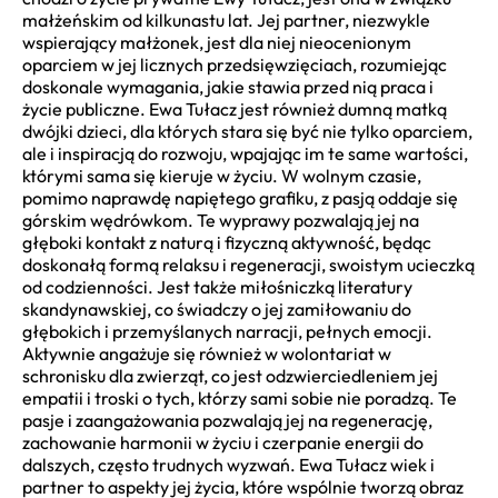
małżeńskim od kilkunastu lat. Jej partner, niezwykle
wspierający małżonek, jest dla niej nieocenionym
oparciem w jej licznych przedsięwzięciach, rozumiejąc
doskonale wymagania, jakie stawia przed nią praca i
życie publiczne. Ewa Tułacz jest również dumną matką
dwójki dzieci, dla których stara się być nie tylko oparciem,
ale i inspiracją do rozwoju, wpajając im te same wartości,
którymi sama się kieruje w życiu. W wolnym czasie,
pomimo naprawdę napiętego grafiku, z pasją oddaje się
górskim wędrówkom. Te wyprawy pozwalają jej na
głęboki kontakt z naturą i fizyczną aktywność, będąc
doskonałą formą relaksu i regeneracji, swoistym ucieczką
od codzienności. Jest także miłośniczką literatury
skandynawskiej, co świadczy o jej zamiłowaniu do
głębokich i przemyślanych narracji, pełnych emocji.
Aktywnie angażuje się również w wolontariat w
schronisku dla zwierząt, co jest odzwierciedleniem jej
empatii i troski o tych, którzy sami sobie nie poradzą. Te
pasje i zaangażowania pozwalają jej na regenerację,
zachowanie harmonii w życiu i czerpanie energii do
dalszych, często trudnych wyzwań. Ewa Tułacz wiek i
partner to aspekty jej życia, które wspólnie tworzą obraz