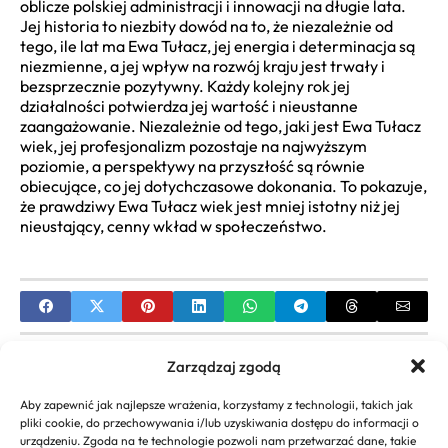
oblicze polskiej administracji i innowacji na długie lata.
Jej historia to niezbity dowód na to, że niezależnie od
tego, ile lat ma Ewa Tułacz, jej energia i determinacja są
niezmienne, a jej wpływ na rozwój kraju jest trwały i
bezsprzecznie pozytywny. Każdy kolejny rok jej
działalności potwierdza jej wartość i nieustanne
zaangażowanie. Niezależnie od tego, jaki jest Ewa Tułacz
wiek, jej profesjonalizm pozostaje na najwyższym
poziomie, a perspektywy na przyszłość są równie
obiecujące, co jej dotychczasowe dokonania. To pokazuje,
że prawdziwy Ewa Tułacz wiek jest mniej istotny niż jej
nieustający, cenny wkład w społeczeństwo.
PREVIOUS
Zarządzaj zgodą
Piotr Rogucki wiek: Ile Lat Ma i Kiedy Się Urodził?
Aby zapewnić jak najlepsze wrażenia, korzystamy z technologii, takich jak
Biografia
pliki cookie, do przechowywania i/lub uzyskiwania dostępu do informacji o
urządzeniu. Zgoda na te technologie pozwoli nam przetwarzać dane, takie