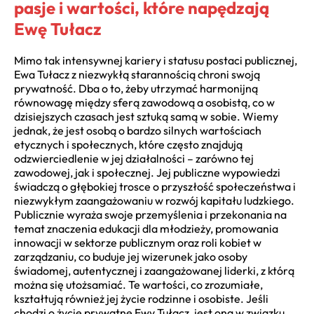
pasje i wartości, które napędzają
Ewę Tułacz
Mimo tak intensywnej kariery i statusu postaci publicznej,
Ewa Tułacz z niezwykłą starannością chroni swoją
prywatność. Dba o to, żeby utrzymać harmonijną
równowagę między sferą zawodową a osobistą, co w
dzisiejszych czasach jest sztuką samą w sobie. Wiemy
jednak, że jest osobą o bardzo silnych wartościach
etycznych i społecznych, które często znajdują
odzwierciedlenie w jej działalności – zarówno tej
zawodowej, jak i społecznej. Jej publiczne wypowiedzi
świadczą o głębokiej trosce o przyszłość społeczeństwa i
niezwykłym zaangażowaniu w rozwój kapitału ludzkiego.
Publicznie wyraża swoje przemyślenia i przekonania na
temat znaczenia edukacji dla młodzieży, promowania
innowacji w sektorze publicznym oraz roli kobiet w
zarządzaniu, co buduje jej wizerunek jako osoby
świadomej, autentycznej i zaangażowanej liderki, z którą
można się utożsamiać. Te wartości, co zrozumiałe,
kształtują również jej życie rodzinne i osobiste. Jeśli
chodzi o życie prywatne Ewy Tułacz, jest ona w związku