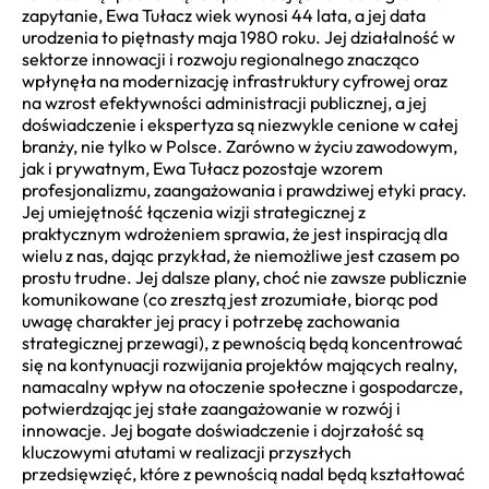
zapytanie, Ewa Tułacz wiek wynosi 44 lata, a jej data
urodzenia to piętnasty maja 1980 roku. Jej działalność w
sektorze innowacji i rozwoju regionalnego znacząco
wpłynęła na modernizację infrastruktury cyfrowej oraz
na wzrost efektywności administracji publicznej, a jej
doświadczenie i ekspertyza są niezwykle cenione w całej
branży, nie tylko w Polsce. Zarówno w życiu zawodowym,
jak i prywatnym, Ewa Tułacz pozostaje wzorem
profesjonalizmu, zaangażowania i prawdziwej etyki pracy.
Jej umiejętność łączenia wizji strategicznej z
praktycznym wdrożeniem sprawia, że jest inspiracją dla
wielu z nas, dając przykład, że niemożliwe jest czasem po
prostu trudne. Jej dalsze plany, choć nie zawsze publicznie
komunikowane (co zresztą jest zrozumiałe, biorąc pod
uwagę charakter jej pracy i potrzebę zachowania
strategicznej przewagi), z pewnością będą koncentrować
się na kontynuacji rozwijania projektów mających realny,
namacalny wpływ na otoczenie społeczne i gospodarcze,
potwierdzając jej stałe zaangażowanie w rozwój i
innowacje. Jej bogate doświadczenie i dojrzałość są
kluczowymi atutami w realizacji przyszłych
przedsięwzięć, które z pewnością nadal będą kształtować