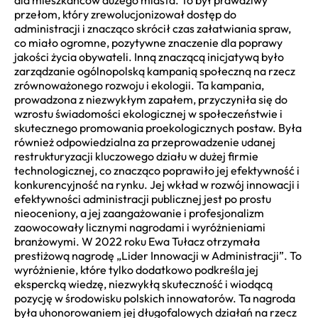
przełom, który zrewolucjonizował dostęp do
administracji i znacząco skrócił czas załatwiania spraw,
co miało ogromne, pozytywne znaczenie dla poprawy
jakości życia obywateli. Inną znaczącą inicjatywą było
zarządzanie ogólnopolską kampanią społeczną na rzecz
zrównoważonego rozwoju i ekologii. Ta kampania,
prowadzona z niezwykłym zapałem, przyczyniła się do
wzrostu świadomości ekologicznej w społeczeństwie i
skutecznego promowania proekologicznych postaw. Była
również odpowiedzialna za przeprowadzenie udanej
restrukturyzacji kluczowego działu w dużej firmie
technologicznej, co znacząco poprawiło jej efektywność i
konkurencyjność na rynku. Jej wkład w rozwój innowacji i
efektywności administracji publicznej jest po prostu
nieoceniony, a jej zaangażowanie i profesjonalizm
zaowocowały licznymi nagrodami i wyróżnieniami
branżowymi. W 2022 roku Ewa Tułacz otrzymała
prestiżową nagrodę „Lider Innowacji w Administracji”. To
wyróżnienie, które tylko dodatkowo podkreśla jej
ekspercką wiedzę, niezwykłą skuteczność i wiodącą
pozycję w środowisku polskich innowatorów. Ta nagroda
była uhonorowaniem jej długofalowych działań na rzecz