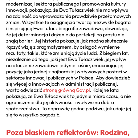
modernizacji sektora publicznego i promowania kultury
innowacji, pokazując, że Ewa Tułacz wiek nie ma wpływu
na zdolność do wprowadzania prawdziwie przełomowych
zmian. Wszystkie te osiągnięcia tworzą niezwykle bogatą
i inspirującą Ewa Tułacz biografia zawodową, dowodząc,
że jej determinacja i dążenie do perfekcji po prostu nie
znają barier. Jej historia pokazuje, jak można skutecznie
łączyć wizję z pragmatyzmem, by osiągać wymierne
rezultaty, takie, które zmieniają życie ludzi. Z biegiem lat,
niezależnie od tego, jaki jest Ewa Tułacz wiek, jej wpływ
na otoczenie zawodowe jedynie rośnie, umacniając jej
pozycję jako jednej z najbardziej wpływowych postaci w
sektorze innowacji publicznych w Polsce. Aby dowiedzieć
się więcej o innowacjach w administracji publicznej,
warto odwiedzić
stronę główną Gov.pl
. Kolejne lata
pokazują, że Ewa Tułacz wiek to jedynie miara czasu, a nie
ograniczenie dla jej aktywności i wpływu na dobro
społeczeństwa. To naprawdę godne podziwu, jak udaje jej
się to wszystko pogodzić.
Poza blaskiem reflektorów: Rodzina,