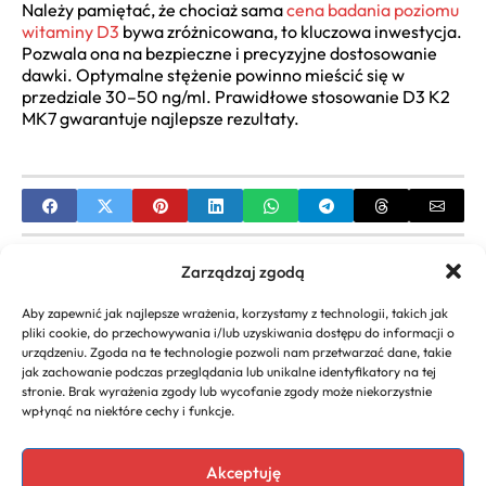
Należy pamiętać, że chociaż sama
cena badania poziomu
witaminy D3
bywa zróżnicowana, to kluczowa inwestycja.
Pozwala ona na bezpieczne i precyzyjne dostosowanie
dawki. Optymalne stężenie powinno mieścić się w
przedziale 30–50 ng/ml. Prawidłowe stosowanie D3 K2
MK7 gwarantuje najlepsze rezultaty.
PREVIOUS
Zarządzaj zgodą
Nadmierna potliwość: Niedobór witaminy
Aby zapewnić jak najlepsze wrażenia, korzystamy z technologii, takich jak
powodujący pocenie i nocne poty
pliki cookie, do przechowywania i/lub uzyskiwania dostępu do informacji o
urządzeniu. Zgoda na te technologie pozwoli nam przetwarzać dane, takie
NEXT
jak zachowanie podczas przeglądania lub unikalne identyfikatory na tej
stronie. Brak wyrażenia zgody lub wycofanie zgody może niekorzystnie
Witamina D3 u dziecka: dawkowanie i do kiedy
wpłynąć na niektóre cechy i funkcje.
podawać. Zalecenia pediatryczne
Akceptuję