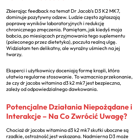
Zbierając feedback na temat Dr Jacob’s D3 K2 MK7,
dominuje pozytywny odzew. Ludzie często zgłaszają
poprawę wyników laboratoryjnych i redukcję
chronicznego zmęczenia. Pamiętam, jak kiedyś moja
babcia, po miesiącach przyjmowania tego suplementu
(poleconego przez dietetyka), poczuła realną ulgę.
Widziałam ten delikatny, ale wyraźny uśmiech na jej
twarzy.
Eksperci i użytkownicy doceniają formę kropli, która
ułatwia regularne stosowanie. To wzmacnia przekonanie,
że czy dr jacobs witamina d3 k2 mk7 jest bezpieczna,
zależy od odpowiedzialnego dawkowania.
Potencjalne Działania Niepożądane i
Interakcje – Na Co Zwrócić Uwagę?
Chociaż dr jacobs witamina d3 k2 mk7 skutki uboczne są
rzadkie, ostrożność jest wskazana. Nadmierna D3 może