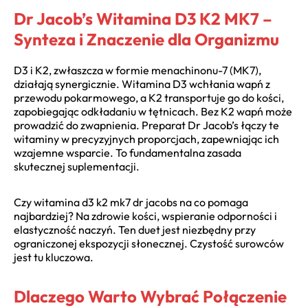
Dr Jacob’s Witamina D3 K2 MK7 –
Synteza i Znaczenie dla Organizmu
D3 i K2, zwłaszcza w formie menachinonu-7 (MK7),
działają synergicznie. Witamina D3 wchłania wapń z
przewodu pokarmowego, a K2 transportuje go do kości,
zapobiegając odkładaniu w tętnicach. Bez K2 wapń może
prowadzić do zwapnienia. Preparat Dr Jacob’s łączy te
witaminy w precyzyjnych proporcjach, zapewniając ich
wzajemne wsparcie. To fundamentalna zasada
skutecznej suplementacji.
Czy witamina d3 k2 mk7 dr jacobs na co pomaga
najbardziej? Na zdrowie kości, wspieranie odporności i
elastyczność naczyń. Ten duet jest niezbędny przy
ograniczonej ekspozycji słonecznej. Czystość surowców
jest tu kluczowa.
Dlaczego Warto Wybrać Połączenie