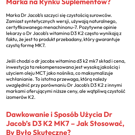
Marka na Rynku Suplementów?
Marka Dr Jacob’s szczyci się czystością surowców.
Zamiast syntetycznych wersji, używają naturalnego,
certyfikowanego menachinonu-7. Pozytywne opinie
lekarzy o Dr Jacob’s witamina D3 K2 często wynikają z
faktu, że jest to produkt przebadany, który gwarantuje
czystą formę MK7.
Jeśli chodzi o dr jacobs witamina d3 k2 mk7 skład i cena,
inwestycja ta rekompensowana jest wysoką jakością i
użyciem oleju MCT jako nośnika, co maksymalizuje
wchłanianie. To istotna przewaga, którą należy
uwzględnić przy porównaniu Dr Jacob’s D3 K2 z innymi
markami oferującymi niższe ceny, ale wątpliwą czystość
izomerów K2.
Dawkowanie i Sposób Użycia Dr
Jacob’s D3 K2 MK7 – Jak Stosować,
By Było Skuteczne?