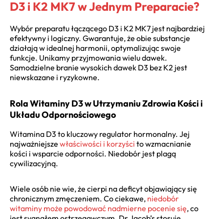
D3 i K2 MK7 w Jednym Preparacie?
Wybór preparatu łączącego D3 i K2 MK7 jest najbardziej
efektywny i logiczny. Gwarantuje, że obie substancje
działają w idealnej harmonii, optymalizując swoje
funkcje. Unikamy przyjmowania wielu dawek.
Samodzielne branie wysokich dawek D3 bez K2 jest
niewskazane i ryzykowne.
Rola Witaminy D3 w Utrzymaniu Zdrowia Kości i
Układu Odpornościowego
Witamina D3 to kluczowy regulator hormonalny. Jej
najważniejsze
właściwości i korzyści
to wzmacnianie
kości i wsparcie odporności. Niedobór jest plagą
cywilizacyjną.
Wiele osób nie wie, że cierpi na deficyt objawiający się
chronicznym zmęczeniem. Co ciekawe,
niedobór
witaminy może powodować nadmierne pocenie się
, co
jest sygnałem ostrzegawczym. Dr Jacob’s stosuje