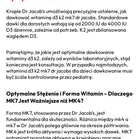
Krople Dr Jacob’s umożliwiają precyzyjne ustalenie, jak
dawkować witaminę d3 k2 mk7 dr jacobs. Standardowe
dawki dla dorosłych wahają się od 2000 IU do 4000 IU
D3 dziennie, zależnie od potrzeb. K2 jest zbilansowana
względem D3.
Pamiętajmy, że jakie jest optymalne dawkowanie
witaminy d3 k2, zależy od wyników laboratoryjnych, stąd
konieczna jest konsultacja. W przypadku najmłodszych,
witamina d3 k2 mk7 dr jacobs dla dzieci dawkowanie musi
być ściśle kontrolowane przez pediatrę.
Optymalne Stężenie i Forma Witamin – Dlaczego
MK7 Jest Ważniejsze niż MK4?
Forma MK7, stosowana przez Dr Jacob’s, jest
fundamentalna dla skuteczności. Różnica między mk4 a
mk7 w Dr Jacob’s polega głównie na okresie półtrwania.
MK4 jest krótko aktywna i wymaga wysokich dawek. MK7
natomiast pozostaje aktywna w krwiobiegu znacznie