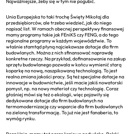
Najważniejsze, żeby się w tym nie pogubić.
Unia Europejska to taki trochę Święty Mikołaj dla
przedsiębiorców, ale trzeba wiedzieć, jak do niego
napisać list. W ramach obecnej perspektywy finansowej
mamy programy takie jak FEniKS czy FENG, a do tego
regionalne programy w każdym województwie. To
właśnie stamtąd płyną najciekawsze dotacje dla firm
budowlanych. Można z nich sfinansować naprawdę
konkretne rzeczy. Na przykład, dofinansowanie na zakup
sprzętu budowlanego pozwala w końcu wymienić starą
koparkę na nową, naszpikowaną technologią. To jest
realna zmiana jakości pracy. Są też specjalne dotacje na
innowacje w budownictwie, jeśli macie jakiś nowatorski
pomysł, np. na nowy materiał czy technologię. Coraz
głośniej mówi się też o ekologii, więc pojawiły się
dedykowane dotacje dla firm budowlanych na
termomodernizację czy wsparcie dla firm budowlanych
na zieloną transformację. To już nie jest fanaberia, to
wymóg rynku.
Poza Unią, mamy też nasze krajowe podwórko. Polski