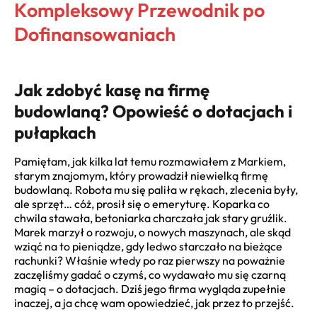
Kompleksowy Przewodnik po
Dofinansowaniach
Jak zdobyć kasę na firmę
budowlaną? Opowieść o dotacjach i
pułapkach
Pamiętam, jak kilka lat temu rozmawiałem z Markiem,
starym znajomym, który prowadził niewielką firmę
budowlaną. Robota mu się paliła w rękach, zlecenia były,
ale sprzęt… cóż, prosił się o emeryturę. Koparka co
chwila stawała, betoniarka charczała jak stary gruźlik.
Marek marzył o rozwoju, o nowych maszynach, ale skąd
wziąć na to pieniądze, gdy ledwo starczało na bieżące
rachunki? Właśnie wtedy po raz pierwszy na poważnie
zaczęliśmy gadać o czymś, co wydawało mu się czarną
magią – o dotacjach. Dziś jego firma wygląda zupełnie
inaczej, a ja chcę wam opowiedzieć, jak przez to przejść.