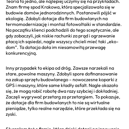
Teoria to jedno, ale najlepiej uczymy się na przykładach.
Znam firmę spod Krakowa, która specjalizowała się w
budowie domów jednorodzinnych. Postanowili pójść w
ekologię. Zdobyli dotacje dla firm budowlanych na
termomodernizację i montaż fotowoltaiki w standardzie.
Na początku klienci podchodzili do tego sceptycznie, ale
gdy zobaczyli, jak niskie rachunki za prąd i ogrzewanie
płacą ich sąsiedzi, nagle wszyscy chcieli mieć taki „eko-
dom”. Ta dotacja dała im niesamowitą przewagę
konkurencyjną.
Inny przypadek to ekipa od dróg. Zawsze narzekali na
stare, powolne maszyny. Zdobyli spore dofinansowanie
na zakup sprzętu budowlanego – nowoczesne koparki z
GPS i maszyny, które same kładły asfalt. Nagle okazało
się, że mogą robić robotę dwa razy szybciej i dokładniej.
Zaczęli wygrywać przetarg za przetargiem. To pokazuje,
że dotacje dla firm budowlanych to nie są wirtualne
pieniądze, tylko realne narzędzie, które przekłada się na
zyski.
Słyszałem też o firmie, która dzięki dotacji na innowacje