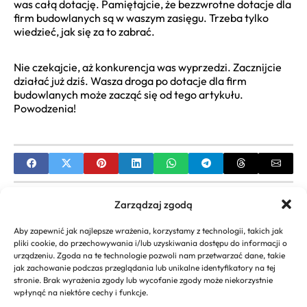
was całą dotację. Pamiętajcie, że bezzwrotne dotacje dla
firm budowlanych są w waszym zasięgu. Trzeba tylko
wiedzieć, jak się za to zabrać.
Nie czekajcie, aż konkurencja was wyprzedzi. Zacznijcie
działać już dziś. Wasza droga po dotacje dla firm
budowlanych może zacząć się od tego artykułu.
Powodzenia!
PREVIOUS
Zarządzaj zgodą
Zatrudnienie Małżonka Firma Jednoosobowa:
Aby zapewnić jak najlepsze wrażenia, korzystamy z technologii, takich jak
Przewodnik ZUS, Podatki, Formalności
pliki cookie, do przechowywania i/lub uzyskiwania dostępu do informacji o
urządzeniu. Zgoda na te technologie pozwoli nam przetwarzać dane, takie
NEXT
jak zachowanie podczas przeglądania lub unikalne identyfikatory na tej
stronie. Brak wyrażenia zgody lub wycofanie zgody może niekorzystnie
Dotacje i Dofinansowania dla Emerytów na
wpłynąć na niektóre cechy i funkcje.
Założenie Firmy – Kompleksowy Przewodnik