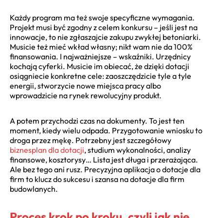
Każdy program ma też swoje specyficzne wymagania.
Projekt musi być zgodny z celem konkursu – jeśli jest na
innowacje, to nie zgłaszajcie zakupu zwykłej betoniarki.
Musicie też mieć wkład własny; nikt wam nie da 100%
finansowania. I najważniejsze – wskaźniki. Urzędnicy
kochają cyferki. Musicie im obiecać, że dzięki dotacji
osiągniecie konkretne cele: zaoszczędzicie tyle a tyle
energii, stworzycie nowe miejsca pracy albo
wprowadzicie na rynek rewolucyjny produkt.
A potem przychodzi czas na dokumenty. To jest ten
moment, kiedy wielu odpada. Przygotowanie wniosku to
droga przez mękę. Potrzebny jest szczegółowy
biznesplan dla dotacji
, studium wykonalności, analizy
finansowe, kosztorysy… Lista jest długa i przerażająca.
Ale bez tego ani rusz. Precyzyjna aplikacja o dotacje dla
firm to klucz do sukcesu i szansa na dotacje dla firm
budowlanych.
Proces krok po kroku, czyli jak nie