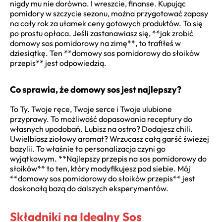
nigdy mu nie dorówna. I wreszcie, finanse. Kupując
pomidory w szczycie sezonu, można przygotować zapasy
na cały rok za ułamek ceny gotowych produktów. To się
po prostu opłaca. Jeśli zastanawiasz się, **jak zrobić
domowy sos pomidorowy na zimę**, to trafiłeś w
dziesiątkę. Ten **domowy sos pomidorowy do słoików
przepis** jest odpowiedzią.
Co sprawia, że domowy sos jest najlepszy?
To Ty. Twoje ręce, Twoje serce i Twoje ulubione
przyprawy. To możliwość dopasowania receptury do
własnych upodobań. Lubisz na ostro? Dodajesz chili.
Uwielbiasz ziołowy aromat? Wrzucasz całą garść świeżej
bazylii. To właśnie ta personalizacja czyni go
wyjątkowym. **Najlepszy przepis na sos pomidorowy do
słoików** to ten, który modyfikujesz pod siebie. Mój
**domowy sos pomidorowy do słoików przepis** jest
doskonałą bazą do dalszych eksperymentów.
Składniki na Idealny Sos