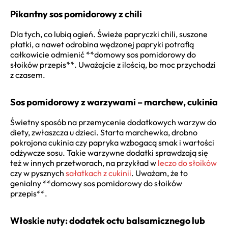
Pikantny sos pomidorowy z chili
Dla tych, co lubią ogień. Świeże papryczki chili, suszone
płatki, a nawet odrobina wędzonej papryki potrafią
całkowicie odmienić **domowy sos pomidorowy do
słoików przepis**. Uważajcie z ilością, bo moc przychodzi
z czasem.
Sos pomidorowy z warzywami – marchew, cukinia
Świetny sposób na przemycenie dodatkowych warzyw do
diety, zwłaszcza u dzieci. Starta marchewka, drobno
pokrojona cukinia czy papryka wzbogacą smak i wartości
odżywcze sosu. Takie warzywne dodatki sprawdzają się
też w innych przetworach, na przykład w
leczo do słoików
czy w pysznych
sałatkach z cukinii
. Uważam, że to
genialny **domowy sos pomidorowy do słoików
przepis**.
Włoskie nuty: dodatek octu balsamicznego lub