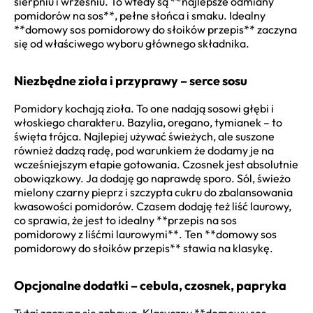
sierpniu i wrześniu. To wtedy są **najlepsze odmiany
pomidorów na sos**, pełne słońca i smaku. Idealny
**domowy sos pomidorowy do słoików przepis** zaczyna
się od właściwego wyboru głównego składnika.
Niezbędne zioła i przyprawy – serce sosu
Pomidory kochają zioła. To one nadają sosowi głębi i
włoskiego charakteru. Bazylia, oregano, tymianek – to
święta trójca. Najlepiej używać świeżych, ale suszone
również dadzą radę, pod warunkiem że dodamy je na
wcześniejszym etapie gotowania. Czosnek jest absolutnie
obowiązkowy. Ja dodaję go naprawdę sporo. Sól, świeżo
mielony czarny pieprz i szczypta cukru do zbalansowania
kwasowości pomidorów. Czasem dodaję też liść laurowy,
co sprawia, że jest to idealny **przepis na sos
pomidorowy z liśćmi laurowymi**. Ten **domowy sos
pomidorowy do słoików przepis** stawia na klasykę.
Opcjonalne dodatki – cebula, czosnek, papryka
Tutaj zaczyna się zabawa. Klasyczny **domowy sos