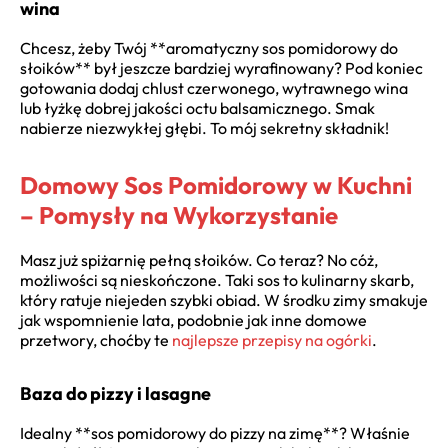
wina
Chcesz, żeby Twój **aromatyczny sos pomidorowy do
słoików** był jeszcze bardziej wyrafinowany? Pod koniec
gotowania dodaj chlust czerwonego, wytrawnego wina
lub łyżkę dobrej jakości octu balsamicznego. Smak
nabierze niezwykłej głębi. To mój sekretny składnik!
Domowy Sos Pomidorowy w Kuchni
– Pomysły na Wykorzystanie
Masz już spiżarnię pełną słoików. Co teraz? No cóż,
możliwości są nieskończone. Taki sos to kulinarny skarb,
który ratuje niejeden szybki obiad. W środku zimy smakuje
jak wspomnienie lata, podobnie jak inne domowe
przetwory, choćby te
najlepsze przepisy na ogórki
.
Baza do pizzy i lasagne
Idealny **sos pomidorowy do pizzy na zimę**? Właśnie