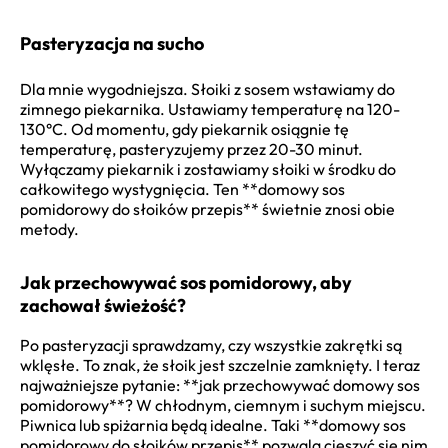
Pasteryzacja na sucho
Dla mnie wygodniejsza. Słoiki z sosem wstawiamy do
zimnego piekarnika. Ustawiamy temperaturę na 120-
130°C. Od momentu, gdy piekarnik osiągnie tę
temperaturę, pasteryzujemy przez 20-30 minut.
Wyłączamy piekarnik i zostawiamy słoiki w środku do
całkowitego wystygnięcia. Ten **domowy sos
pomidorowy do słoików przepis** świetnie znosi obie
metody.
Jak przechowywać sos pomidorowy, aby
zachował świeżość?
Po pasteryzacji sprawdzamy, czy wszystkie zakrętki są
wklęsłe. To znak, że słoik jest szczelnie zamknięty. I teraz
najważniejsze pytanie: **jak przechowywać domowy sos
pomidorowy**? W chłodnym, ciemnym i suchym miejscu.
Piwnica lub spiżarnia będą idealne. Taki **domowy sos
pomidorowy do słoików przepis** pozwala cieszyć się nim