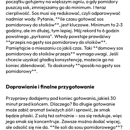
początku gotujemy na większym ogniu, a gdy pomidory
puszczą sok, zmniejszamy go do minimum. I teraz
cierpliwość. Sos musi się redukować, czyli odparowywać
nadmiar wody. Pytanie, **ile czasu gotować sos
pomidorowy do słoików**, jest kluczowe. Minimum to 2-3
godziny, ale im dłużej, tym lepiej. Mój rekord to 6 godzin
powolnego „pyrkania”. Wtedy powstaje prawdziwy
**przepis na gęsty sos pomidorowy do słoików**.
Pamiętajcie o mieszaniu co jakiś czas. Taki **domowy sos
pomidorowy do słoików przepis** wymaga uwagi. Jeśli
chcecie uzyskać gładką konsystencję, możecie go na
koniec zblendować. To doskonały **sposób na gęsty sos
pomidorowy**.
Doprawianie i finalne przygotowanie
Przyprawy dodajemy pod koniec gotowania, jakieś 30
minut przed końcem. Dlaczego? Bo długie gotowanie
może zabić aromat świeżych ziół i sprawić, że smak
będzie płaski. Z solą też ostrożnie – sos się redukuje, więc
jego smak się koncentruje. Zawsze można dodać więcej,
ale odsolić się nie da. **Ile soli do sosu pomidorowego**?