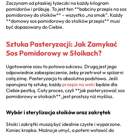
Zaczynam od płaskiej łyżeczki na każdy kilogram
pomidorów i próbuję. To jest ten **babciny przepis na sos
pomidorowy do słoików** – wszystko „na smak”. Każdy
**domowy sos pomidorowy do słoików przepis** musi
być dopasowany do Ciebie.
Sztuka Pasteryzacji: Jak Zamykać
Sos Pomidorowy w Słoikach?
Ugotowanie sosu to połowa sukcesu. Drugą jest jego
odpowiednie zabezpieczenie, żeby przetrwał w spiżarni
całą zimę. Pasteryzacja to absolutna podstawa. Jeśli
opanujesz tę sztukę, każdy
przepis na weki
będzie dla
Ciebie pestką. Cały proces, czyli **jak pasteryzować sos
pomidorowy w słoikach**, jest prostszy niż myślisz.
Wybór i sterylizacja słoików oraz zakrętek
Słoiki i zakrętki muszą być idealnie czyste i wyparzone.
Koniec kropka. Można je umyć, a potem wstawić do