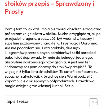
słoików przepis – Sprawdzony i
Prosty
Pamiętam to jak dziś. Moja pierwsza, absolutnie tragiczna
próba zamknięcia lata w słoiku. Kuchnia wyglądała jak po
przejściu huraganu, a sos… cóż, był wodnisty, kwaśny i
zupełnie pozbawiony charakteru. Frustracja? Ogromna.
Ale nie poddałam się. Lata praktyki, dziesiątki
kilogramów przerobionych pomidorów i setki porad od
babć i cioć doprowadziły mnie do jednego, jedynego,
absolutnie doskonałego rozwiązania. A jest nim ten
**domowy sos pomidorowy do słoików przepis**. To
więcej niż tylko lista składników. To cała filozofia smaku,
zapachu i satysfakcji, którą chcę się z Wami podzielić.
Zapomnijcie o sklepowych półproduktach. Prawdziwa
magia dzieje się we własnej kuchni. Serio.
Spis Treści