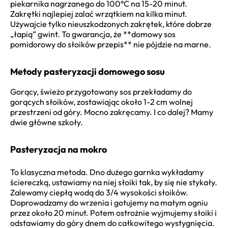
piekarnika nagrzanego do 100°C na 15-20 minut.
Zakrętki najlepiej zalać wrzątkiem na kilka minut.
Używajcie tylko nieuszkodzonych zakrętek, które dobrze
„łapią” gwint. To gwarancja, że **domowy sos
pomidorowy do słoików przepis** nie pójdzie na marne.
Metody pasteryzacji domowego sosu
Gorący, świeżo przygotowany sos przekładamy do
gorących słoików, zostawiając około 1-2 cm wolnej
przestrzeni od góry. Mocno zakręcamy. I co dalej? Mamy
dwie główne szkoły.
Pasteryzacja na mokro
To klasyczna metoda. Dno dużego garnka wykładamy
ściereczką, ustawiamy na niej słoiki tak, by się nie stykały.
Zalewamy ciepłą wodą do 3/4 wysokości słoików.
Doprowadzamy do wrzenia i gotujemy na małym ogniu
przez około 20 minut. Potem ostrożnie wyjmujemy słoiki i
odstawiamy do góry dnem do całkowitego wystygnięcia.