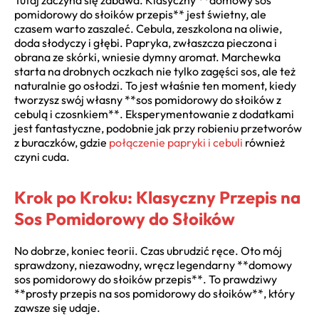
pomidorowy do słoików przepis** jest świetny, ale
czasem warto zaszaleć. Cebula, zeszkolona na oliwie,
doda słodyczy i głębi. Papryka, zwłaszcza pieczona i
obrana ze skórki, wniesie dymny aromat. Marchewka
starta na drobnych oczkach nie tylko zagęści sos, ale też
naturalnie go osłodzi. To jest właśnie ten moment, kiedy
tworzysz swój własny **sos pomidorowy do słoików z
cebulą i czosnkiem**. Eksperymentowanie z dodatkami
jest fantastyczne, podobnie jak przy robieniu przetworów
z buraczków, gdzie
połączenie papryki i cebuli
również
czyni cuda.
Krok po Kroku: Klasyczny Przepis na
Sos Pomidorowy do Słoików
No dobrze, koniec teorii. Czas ubrudzić ręce. Oto mój
sprawdzony, niezawodny, wręcz legendarny **domowy
sos pomidorowy do słoików przepis**. To prawdziwy
**prosty przepis na sos pomidorowy do słoików**, który
zawsze się udaje.