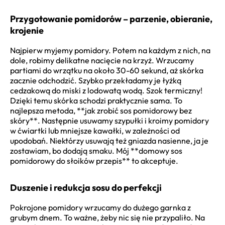
Przygotowanie pomidorów – parzenie, obieranie,
krojenie
Najpierw myjemy pomidory. Potem na każdym z nich, na
dole, robimy delikatne nacięcie na krzyż. Wrzucamy
partiami do wrzątku na około 30-60 sekund, aż skórka
zacznie odchodzić. Szybko przekładamy je łyżką
cedzakową do miski z lodowatą wodą. Szok termiczny!
Dzięki temu skórka schodzi praktycznie sama. To
najlepsza metoda, **jak zrobić sos pomidorowy bez
skóry**. Następnie usuwamy szypułki i kroimy pomidory
w ćwiartki lub mniejsze kawałki, w zależności od
upodobań. Niektórzy usuwają też gniazda nasienne, ja je
zostawiam, bo dodają smaku. Mój **domowy sos
pomidorowy do słoików przepis** to akceptuje.
Duszenie i redukcja sosu do perfekcji
Pokrojone pomidory wrzucamy do dużego garnka z
grubym dnem. To ważne, żeby nic się nie przypaliło. Na