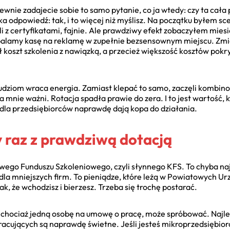
wnie zadajecie sobie to samo pytanie, co ja wtedy: czy ta cała
tka odpowiedź: tak, i to więcej niż myślisz. Na początku byłem 
ili z certyfikatami, fajnie. Ale prawdziwy efekt zobaczyłem mies
epalamy kasę na reklamę w zupełnie bezsensownym miejscu. Zmie
koszt szkolenia z nawiązką, a przecież większość kosztów pokr
 ludziom wraca energia. Zamiast klepać to samo, zaczęli kombi
la mnie ważni. Rotacja spadła prawie do zera. I to jest wartość, k
 dla przedsiębiorców naprawdę dają kopa do działania.
y raz z prawdziwą dotacją
owego Funduszu Szkoleniowego, czyli słynnego KFS. To chyba n
 dla mniejszych firm. To pieniądze, które leżą w Powiatowych Ur
k, że wchodzisz i bierzesz. Trzeba się trochę postarać.
chociaż jedną osobę na umowę o pracę, może spróbować. Najlep
racujących są naprawdę świetne. Jeśli jesteś mikroprzedsiębior