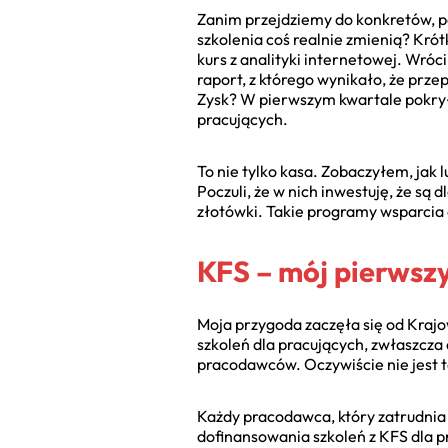
Zanim przejdziemy do konkretów, pe
szkolenia coś realnie zmienią? Kró
kurs z analityki internetowej. Wróc
raport, z którego wynikało, że prz
Zysk? W pierwszym kwartale pokrył 
pracujących.
To nie tylko kasa. Zobaczyłem, jak
Poczuli, że w nich inwestuję, że są d
złotówki. Takie programy wsparcia
KFS – mój pierwsz
Moja przygoda zaczęła się od Kraj
szkoleń dla pracujących, zwłaszcza
pracodawców. Oczywiście nie jest ta
Każdy pracodawca, który zatrudnia 
dofinansowania szkoleń z KFS dla p