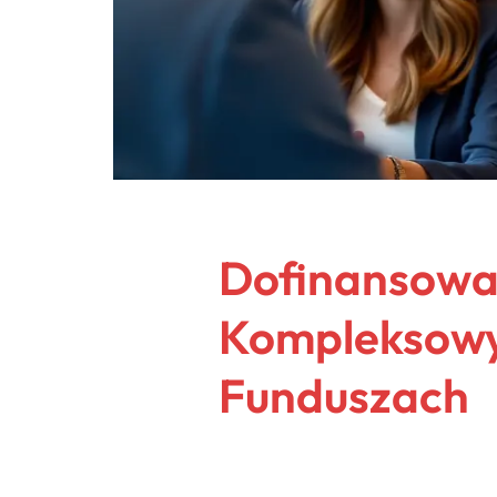
Dofinansowan
Kompleksowy 
Funduszach