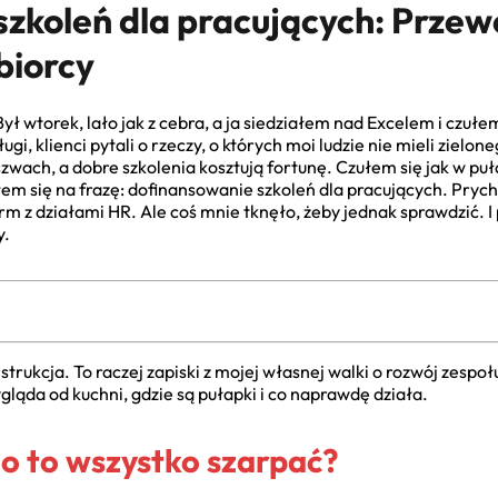
zkoleń dla pracujących: Przew
biorcy
ł wtorek, lało jak z cebra, a ja siedziałem nad Excelem i czułem
, klienci pytali o rzeczy, o których moi ludzie nie mieli zielo
w szwach, a dobre szkolenia kosztują fortunę. Czułem się jak w pu
łem się na frazę: dofinansowanie szkoleń dla pracujących. Pry
irm z działami HR. Ale coś mnie tknęło, żeby jednak sprawdzić.
y.
instrukcja. To raczej zapiski z mojej własnej walki o rozwój zesp
ląda od kuchni, gdzie są pułapki i co naprawdę działa.
 o to wszystko szarpać?