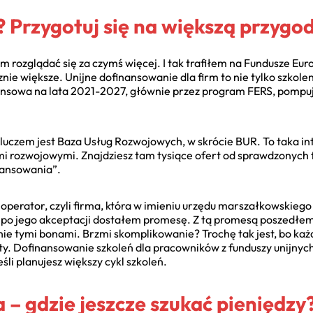
? Przygotuj się na większą przygo
m rozglądać się za czymś więcej. I tak trafiłem na Fundusze Europ
cznie większe. Unijne dofinansowanie dla firm to nie tylko szkolen
nsowa na lata 2021-2027, głównie przez program FERS, pompu
 kluczem jest Baza Usług Rozwojowych, w skrócie BUR. To taka i
ami rozwojowymi. Znajdziesz tam tysiące ofert od sprawdzonych fi
nansowania”.
operator, czyli firma, która w imieniu urzędu marszałkowskiego
a po jego akceptacji dostałem promesę. Z tą promesą poszedłem
 nie tymi bonami. Brzmi skomplikowanie? Trochę tak jest, bo k
ty. Dofinansowanie szkoleń dla pracowników z funduszy unijnych
eśli planujesz większy cykl szkoleń.
a – gdzie jeszcze szukać pieniędzy