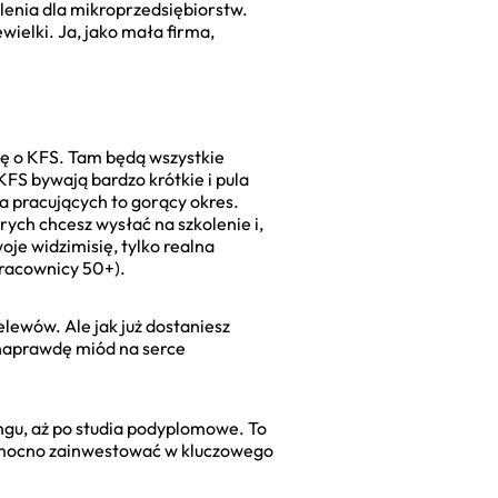
lenia dla mikroprzedsiębiorstw.
wielki. Ja, jako mała firma,
kę o KFS. Tam będą wszystkie
KFS bywają bardzo krótkie i pula
a pracujących to gorący okres.
rych chcesz wysłać na szkolenie i,
oje widzimisię, tylko realna
 pracownicy 50+).
elewów. Ale jak już dostaniesz
 naprawdę miód na serce
ngu, aż po studia podyplomowe. To
ę mocno zainwestować w kluczowego