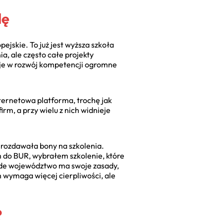
dę
ejskie. To już jest wyższa szkoła
ia, ale często całe projekty
je w rozwój kompetencji ogromne
nternetowa platforma, trochę jak
rm, a przy wielu z nich widnieje
 rozdawała bony na szkolenia.
 do BUR, wybrałem szkolenie, które
ażde województwo ma swoje zasady,
 wymaga więcej cierpliwości, ale
?