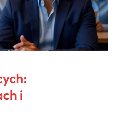
cych:
ch i