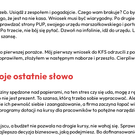
trzeb. Usiądź z zespołem i pogadajcie. Czego wam brakuje? Co
tego, że jest na nie kasa. Wniosek musi być wiarygodny. Po drugi
sprawdzać strony PUP, swojego urzędu marszałkowskiego i port
 Po trzecie, nie bój się pytać. Dzwoń na infolinie, idź do urzęd
 szansę.
po pierwszej porażce. Mój pierwszy wniosek do KFS odrzucili z 
oprawiłem, złożyłem w następnym naborze i przeszło. Cierpliw
oje ostatnie słowo
ziny spędzone nad papierami, na ten stres czy się uda, mogę z r
 nie jest prezent. To szansa, którą trzeba sobie wypracować. Ale
ie ich pewność siebie i zaangażowanie, a firma zaczyna łapać wia
programy dotacji na kursy dla pracowników to potężne narzędzi
iejscu, a budżet nie pozwala na drogie kursy, nie wahaj się. Spra
ajlepsza decyzja biznesowa, jaką podejmiesz. Bo dofinansowanie 