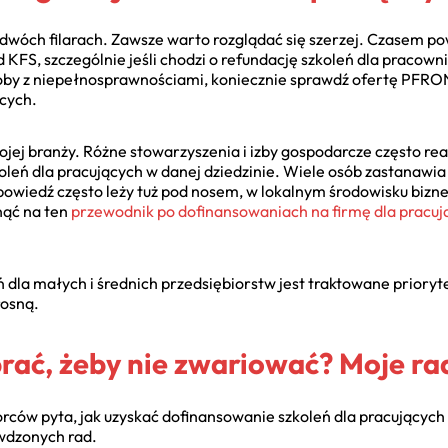
ch dwóch filarach. Zawsze warto rozglądać się szerzej. Czasem 
KFS, szczególnie jeśli chodzi o refundację szkoleń dla pracowni
osoby z niepełnosprawnościami, koniecznie sprawdź ofertę PFR
ących.
wojej branży. Różne stowarzyszenia i izby gospodarcze często rea
oleń dla pracujących w danej dziedzinie. Wiele osób zastanawia
powiedź często leży tuż pod nosem, w lokalnym środowisku bizne
nąć na ten
przewodnik po dofinansowaniach na firmę dla pracuj
 dla małych i średnich przedsiębiorstw jest traktowane priory
rosną.
brać, żeby nie zwariować? Moje ra
ców pyta, jak uzyskać dofinansowanie szkoleń dla pracujących i
awdzonych rad.