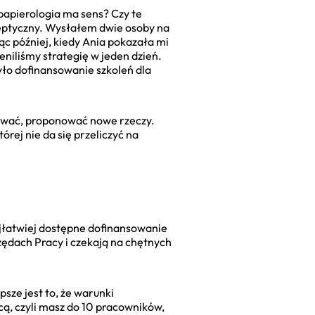
 papierologia ma sens? Czy te
sceptyczny. Wysłałem dwie osoby na
iąc później, kiedy Ania pokazała mi
niliśmy strategię w jeden dzień.
yło dofinansowanie szkoleń dla
nować, proponować nowe rzeczy.
tórej nie da się przeliczyć na
ajłatwiej dostępne dofinansowanie
zędach Pracy i czekają na chętnych
sze jest to, że warunki
cą, czyli masz do 10 pracowników,