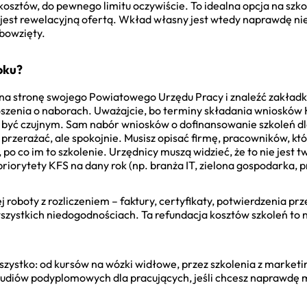
sztów, do pewnego limitu oczywiście. To idealna opcja na szko
 jest rewelacyjną ofertą. Wkład własny jest wtedy naprawdę nie
bowzięty.
roku?
ć na stronę swojego Powiatowego Urzędu Pracy i znaleźć zakład
łoszenia o naborach. Uważajcie, bo terminy składania wniosków 
a być czujnym. Sam nabór wniosków o dofinansowanie szkoleń dl
rzerażać, ale spokojnie. Musisz opisać firmę, pracowników, któ
po co im to szkolenie. Urzędnicy muszą widzieć, że to nie jest tw
 priorytety KFS na dany rok (np. branża IT, zielona gospodarka,
 roboty z rozliczeniem – faktury, certyfikaty, potwierdzenia prz
wszystkich niedogodnościach. Ta refundacja kosztów szkoleń to
zystko: od kursów na wózki widłowe, przez szkolenia z marketi
studiów podyplomowych dla pracujących, jeśli chcesz naprawd