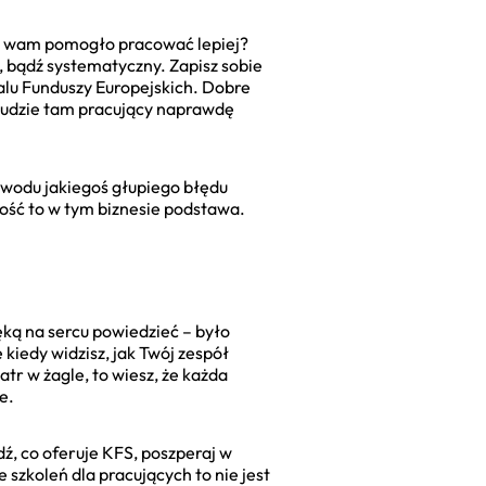
 by wam pomogło pracować lepiej?
e, bądź systematyczny. Zapisz sobie
alu Funduszy Europejskich. Dobre
u. Ludzie tam pracujący naprawdę
powodu jakiegoś głupiego błędu
ość to w tym biznesie podstawa.
ęką na sercu powiedzieć – było
 kiedy widzisz, jak Twój zespół
tr w żagle, to wiesz, że każda
e.
wdź, co oferuje KFS, poszperaj w
szkoleń dla pracujących to nie jest