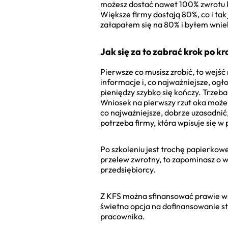
możesz dostać nawet 100% zwrotu ko
Większe firmy dostają 80%, co i tak
załapałem się na 80% i byłem wnie
Jak się za to zabrać krok po k
Pierwsze co musisz zrobić, to wejś
informacje i, co najważniejsze, og
pieniędzy szybko się kończy. Trzeb
Wniosek na pierwszy rzut oka może p
co najważniejsze, dobrze uzasadnić, 
potrzeba firmy, która wpisuje się w
Po szkoleniu jest trochę papierkowej
przelew zwrotny, to zapominasz o 
przedsiębiorcy.
Z KFS można sfinansować prawie ws
świetna opcja na dofinansowanie 
pracownika.