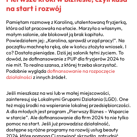
na start i rozwój
Pamiętam rozmowę z Karoliną, utalentowaną fryzjerką,
która od lat pracowała na etacie. Marzyła o własnym,
małym salonie, ale blokował ją brak kapitału.
Powiedziałem jej: „Karolina, sprawdź urząd pracy!”. Na
początku machnęła ręką, ale w końcu złożyła wniosek. I
co? Dostała pieniądze. Dziś jej salonik tętni życiem. To
dowód, że dofinansowanie z PUP dla fryzjerów 2024 to
nie mit. To realna szansa, z której trzeba skorzystać.
Podobnie wygląda
dofinansowanie na rozpoczęcie
działalności
z innych źródeł.
Jeśli mieszkasz na wsi lub w małej miejscowości,
zainteresuj się Lokalnymi Grupami Działania (LGD). One
też mają środki na wspieranie lokalnej przedsiębiorczości.
A dla młodych jest program „Pierwszy Biznes – Wsparcie
w starcie”. Ale dofinansowanie dla firm 2024 to nie tylko
pomoc na start. Jeśli już prowadzisz działalność,
dostępne są różne programy na rozwój usług beauty
2024, które pomogą Ci rozwinąć skrzydła, zatrudnić