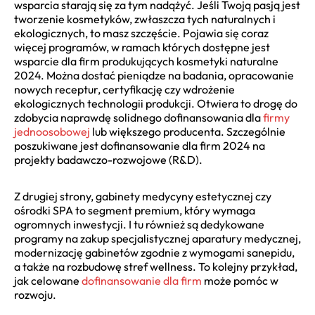
wsparcia starają się za tym nadążyć. Jeśli Twoją pasją jest
tworzenie kosmetyków, zwłaszcza tych naturalnych i
ekologicznych, to masz szczęście. Pojawia się coraz
więcej programów, w ramach których dostępne jest
wsparcie dla firm produkujących kosmetyki naturalne
2024. Można dostać pieniądze na badania, opracowanie
nowych receptur, certyfikację czy wdrożenie
ekologicznych technologii produkcji. Otwiera to drogę do
zdobycia naprawdę solidnego dofinansowania dla
firmy
jednoosobowej
lub większego producenta. Szczególnie
poszukiwane jest dofinansowanie dla firm 2024 na
projekty badawczo-rozwojowe (R&D).
Z drugiej strony, gabinety medycyny estetycznej czy
ośrodki SPA to segment premium, który wymaga
ogromnych inwestycji. I tu również są dedykowane
programy na zakup specjalistycznej aparatury medycznej,
modernizację gabinetów zgodnie z wymogami sanepidu,
a także na rozbudowę stref wellness. To kolejny przykład,
jak celowane
dofinansowanie dla firm
może pomóc w
rozwoju.