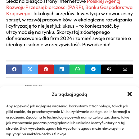
Śledź na bieżąco strony internetowe
Polskiej Agencji
Rozwoju Przedsiębiorczości (PARP)
,
Banku Gospodarstwa
Krajowego
i lokalnych urzędów. Inwestycja w nowoczesny
sprzęt, w rozwój pracowników, w ekologiczne rozwiązania
i cyfryzację to nie jest już luksus – to konieczność, by
utrzymać się na rynku. Skorzystaj z dostępnego
dofinansowania dla firm 2024 i zamień swoje marzenie o
idealnym salonie w rzeczywistość. Powodzenia!
PREVIOUS
Zarządzaj zgodą
Bezzwrotna pożyczka na start firmy 2024 –
Kompleksowy przewodnik po dotacjach i
Aby zapewnić jak najlepsze wrażenia, korzystamy z technologii, takich jak
funduszach
pliki cookie, do przechowywania i/lub uzyskiwania dostępu do informacji o
urządzeniu. Zgoda na te technologie pozwoli nam przetwarzać dane, takie
NEXT
jak zachowanie podczas przeglądania lub unikalne identyfikatory na tej
stronie. Brak wyrażenia zgody lub wycofanie zgody może niekorzystnie
Oferty Pracy Geodeta: Przewodnik po Rynku
wpłynąć na niektóre cechy i funkcje.
Pracy i Aktualnych Ogłoszeniach