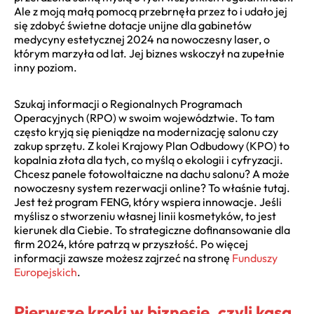
Ale z moją małą pomocą przebrnęła przez to i udało jej
się zdobyć świetne dotacje unijne dla gabinetów
medycyny estetycznej 2024 na nowoczesny laser, o
którym marzyła od lat. Jej biznes wskoczył na zupełnie
inny poziom.
Szukaj informacji o Regionalnych Programach
Operacyjnych (RPO) w swoim województwie. To tam
często kryją się pieniądze na modernizację salonu czy
zakup sprzętu. Z kolei Krajowy Plan Odbudowy (KPO) to
kopalnia złota dla tych, co myślą o ekologii i cyfryzacji.
Chcesz panele fotowoltaiczne na dachu salonu? A może
nowoczesny system rezerwacji online? To właśnie tutaj.
Jest też program FENG, który wspiera innowacje. Jeśli
myślisz o stworzeniu własnej linii kosmetyków, to jest
kierunek dla Ciebie. To strategiczne dofinansowanie dla
firm 2024, które patrzą w przyszłość. Po więcej
informacji zawsze możesz zajrzeć na stronę
Funduszy
Europejskich
.
Pierwsze kroki w biznesie, czyli kasa