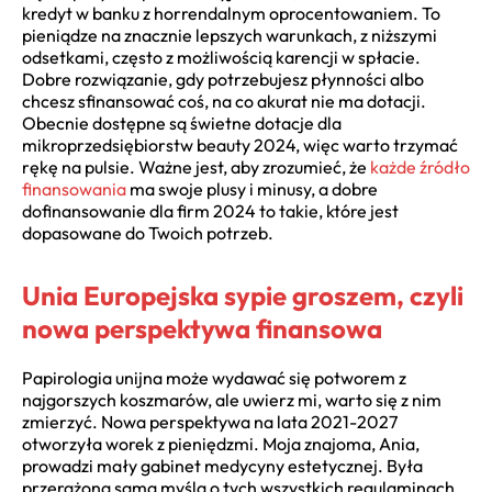
kredyt w banku z horrendalnym oprocentowaniem. To
pieniądze na znacznie lepszych warunkach, z niższymi
odsetkami, często z możliwością karencji w spłacie.
Dobre rozwiązanie, gdy potrzebujesz płynności albo
chcesz sfinansować coś, na co akurat nie ma dotacji.
Obecnie dostępne są świetne dotacje dla
mikroprzedsiębiorstw beauty 2024, więc warto trzymać
rękę na pulsie. Ważne jest, aby zrozumieć, że
każde źródło
finansowania
ma swoje plusy i minusy, a dobre
dofinansowanie dla firm 2024 to takie, które jest
dopasowane do Twoich potrzeb.
Unia Europejska sypie groszem, czyli
nowa perspektywa finansowa
Papirologia unijna może wydawać się potworem z
najgorszych koszmarów, ale uwierz mi, warto się z nim
zmierzyć. Nowa perspektywa na lata 2021-2027
otworzyła worek z pieniędzmi. Moja znajoma, Ania,
prowadzi mały gabinet medycyny estetycznej. Była
przerażona samą myślą o tych wszystkich regulaminach.