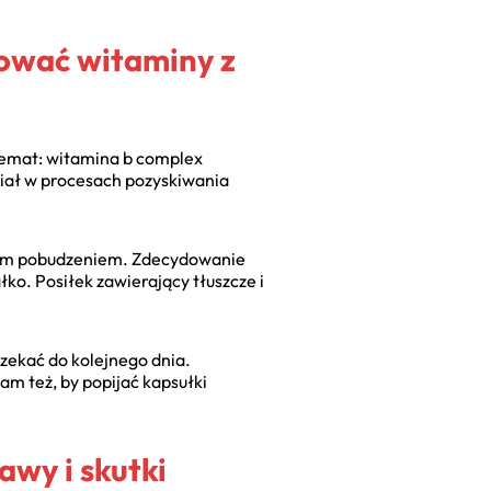
mować witaminy z
ylemat: witamina b complex
ział w procesach pozyskiwania
rnym pobudzeniem. Zdecydowanie
ko. Posiłek zawierający tłuszcze i
zekać do kolejnego dnia.
am też, by popijać kapsułki
wy i skutki