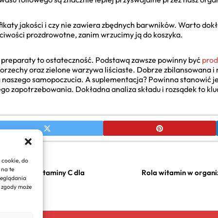
ikaty jakości i czy nie zawiera zbędnych barwników. Warto dokł
ciwości prozdrowotne, zanim wrzucimy ją do koszyka.
 preparaty to ostateczność. Podstawą zawsze powinny być
prod
y, orzechy oraz zielone warzywa liściaste. Dobrze zbilansowana 
la naszego samopoczucia. A suplementacja? Powinna stanowić 
 zapotrzebowania. Dokładna analiza składu i rozsądek to kluc
 cookie, do
 na te
ementacja witaminy C dla
Rola witamin w organi
zeglądania
e zgody może