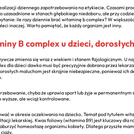
realizacji dziennego zapotrzebowania na etykiecie. Czasami pro
uzasadnione w stanach głębokiego niedoboru, ale przy codzienn
e pytanie: ile razy dziennie brać witaminę b complex? W większo
zaleci inaczej. Warto pamiętać, że każdy organizm jest inny.
y B complex u dzieci, dorosłych 
ywcze zmienia się wraz z wiekiem i stanem fizjologicznym. U n
ex dla dzieci dawka musi być precyzyjnie dobrana przez lekarz
rosłych maluchom jest skrajnie niebezpieczne, ponieważ ich de
ń.
trzebowanie, chyba że uprawia sport lub żyje w permanentnym
 wyższe, ale wciąż kontrolowane.
ować w okresie oczekiwania na dziecko. Temat pod tytułem wit
ji lekarskiej. Kwas foliowy (witamina B9) jest kluczowy dla r
zaburzyć homeostazę organizmu kobiety. Dlatego przyszłe mam
ciąży.