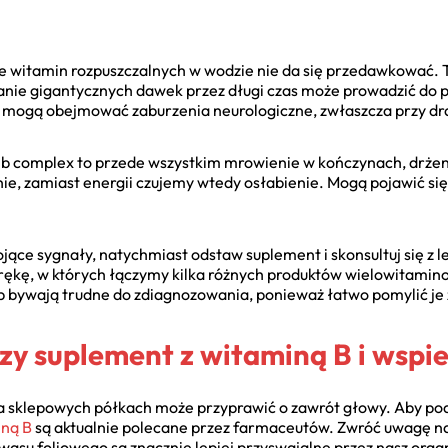
e witamin rozpuszczalnych w wodzie nie da się przedawkować. T
nie gigantycznych dawek przez długi czas może prowadzić do
mogą obejmować zaburzenia neurologiczne, zwłaszcza przy d
complex to przede wszystkim mrowienie w kończynach, drżenie
, zamiast energii czujemy wtedy osłabienie. Mogą pojawić się 
ojące sygnały, natychmiast odstaw suplement i skonsultuj się z 
rękę, w których łączymy kilka różnych produktów wielowitami
b bywają trudne do zdiagnozowania, ponieważ łatwo pomylić je 
zy suplement z witaminą B i wspie
 sklepowych półkach może przyprawić o zawrót głowy. Aby pod
iną B
są aktualnie polecane przez farmaceutów. Zwróć uwagę n
asu foliowego są znacznie lepiej przyswajalne przez nasz orga