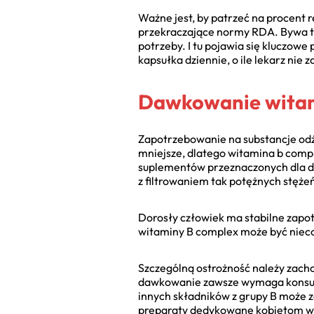
Ważne jest, by patrzeć na procent 
przekraczające normy RDA. Bywa to 
potrzeby. I tu pojawia się kluczow
kapsułka dziennie, o ile lekarz nie 
Dawkowanie witamin
Zapotrzebowanie na substancje odż
mniejsze, dlatego witamina b compl
suplementów przeznaczonych dla do
z filtrowaniem tak potężnych stęże
Dorosły człowiek ma stabilne zapo
witaminy B complex może być nieco
Szczególną ostrożność należy zach
dawkowanie zawsze wymaga konsultac
innych składników z grupy B może 
preparaty dedykowane kobietom w 