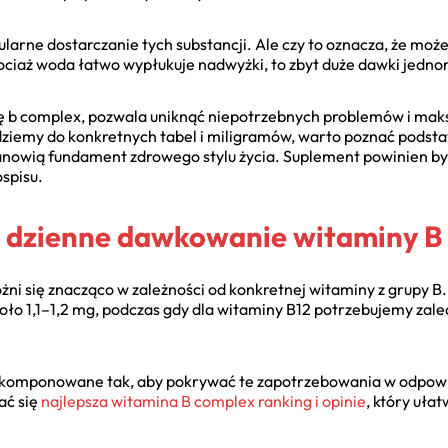
ularne dostarczanie tych substancji. Ale czy to oznacza, że moż
ciaż woda łatwo wypłukuje nadwyżki, to zbyt duże dawki jednor
ę b complex, pozwala uniknąć niepotrzebnych problemów i mak
dziemy do konkretnych tabel i miligramów, warto poznać podsta
tanowią fundament zdrowego stylu życia. Suplement powinien by
spisu.
ne dzienne dawkowanie witaminy B
żni się znacząco w zależności od konkretnej witaminy z grupy B
koło 1,1–1,2 mg, podczas gdy dla witaminy B12 potrzebujemy zal
 skomponowane tak, aby pokrywać te zapotrzebowania w odpowi
ać się
najlepsza witamina B complex ranking i opinie
, który uła