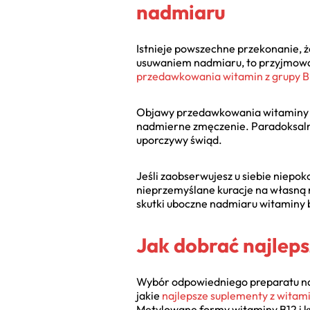
nadmiaru
Istnieje powszechne przekonanie, ż
usuwaniem nadmiaru, to przyjmowa
przedawkowania witamin z grupy B
Objawy przedawkowania witaminy b 
nadmierne zmęczenie. Paradoksalnie
uporczywy świąd.
Jeśli zaobserwujesz u siebie niepok
nieprzemyślane kuracje na własną 
skutki uboczne nadmiaru witaminy 
Jak dobrać najleps
Wybór odpowiedniego preparatu na
jakie
najlepsze suplementy z witam
Metylowane formy witaminy B12 i kw