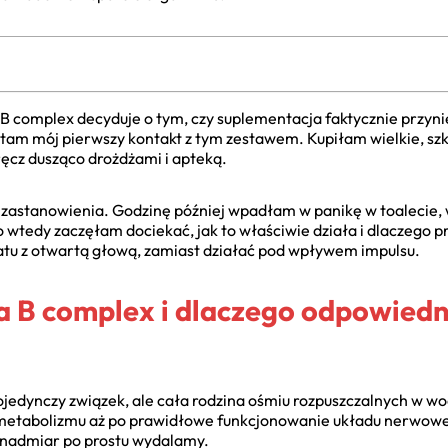
 complex decyduje o tym, czy suplementacja faktycznie przyn
ętam mój pierwszy kontakt z tym zestawem. Kupiłam wielkie, sz
ęcz dusząco drożdżami i apteką.
zastanowienia. Godzinę później wpadłam w panikę w toalecie,
 wtedy zaczęłam dociekać, jak to właściwie działa i dlaczego 
tu z otwartą głową, zamiast działać pod wpływem impulsu.
a B complex i dlaczego odpowied
jedynczy związek, ale cała rodzina ośmiu rozpuszczalnych w wo
a metabolizmu aż po prawidłowe funkcjonowanie układu nerwoweg
 nadmiar po prostu wydalamy.