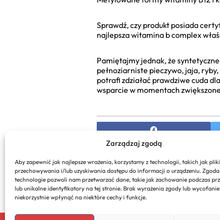
Sprawdź, czy produkt posiada certyf
najlepsza witamina b complex właś
Pamiętajmy jednak, że syntetyczne
pełnoziarniste pieczywo, jaja, ryb
potrafi zdziałać prawdziwe cuda d
wsparcie w momentach zwiększonego
Zarządzaj zgodą
PREVIOUS
Aby zapewnić jak najlepsze wrażenia, korzystamy z technologii, takich jak pliki
przechowywania i/lub uzyskiwania dostępu do informacji o urządzeniu. Zgoda
Jak powinna wyglądać supl
technologie pozwoli nam przetwarzać dane, takie jak zachowanie podczas pr
dorosłych?
lub unikalne identyfikatory na tej stronie. Brak wyrażenia zgody lub wycofani
niekorzystnie wpłynąć na niektóre cechy i funkcje.