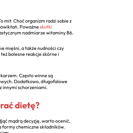
o mit. Choć organizm radzi sobie z
 powikłań. Poważne
skutki
rastycznym nadmiarze witaminy B6.
 mięśni, a także nudności czy
też bolesne reakcje skórne i
lekarzem. Często winne są
nowych. Dodatkowo, długofalowe
z innymi schorzeniami.
rać dietę?
jąć mądrą decyzję, warto ocenić,
a formy chemiczne składników.
nizm.