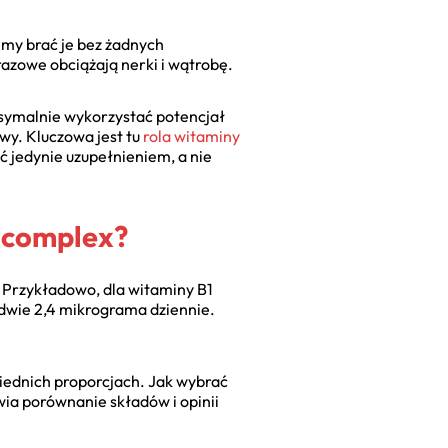
emy brać je bez żadnych
azowe obciążają nerki i wątrobę.
symalnie wykorzystać potencjał
wy. Kluczowa jest tu
rola witaminy
ć jedynie uzupełnieniem, a nie
 complex?
. Przykładowo, dla witaminy B1
edwie 2,4 mikrograma dziennie.
ednich proporcjach. Jak wybrać
twia porównanie składów i opinii