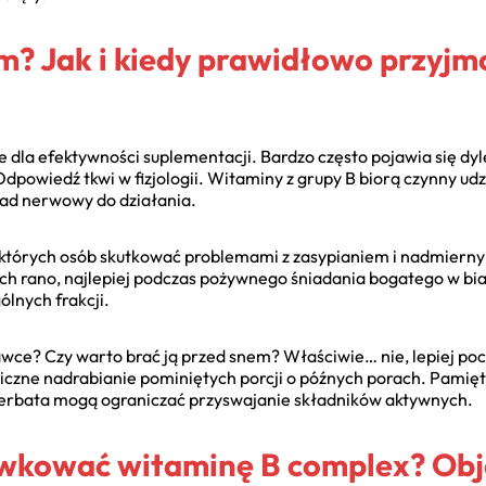
m? Jak i kiedy prawidłowo przyj
 dla efektywności suplementacji. Bardzo często pojawia się d
owiedź tkwi w fizjologii. Witaminy z grupy B biorą czynny ud
ład nerwowy do działania.
iektórych osób skutkować problemami z zasypianiem i nadmie
h rano, najlepiej podczas pożywnego śniadania bogatego w biał
ólnych frakcji.
awce? Czy warto brać ją przed snem? Właściwie… nie, lepiej poc
niczne nadrabianie pominiętych porcji o późnych porach. Pamięt
herbata mogą ograniczać przyswajanie składników aktywnych.
kować witaminę B complex? Obja