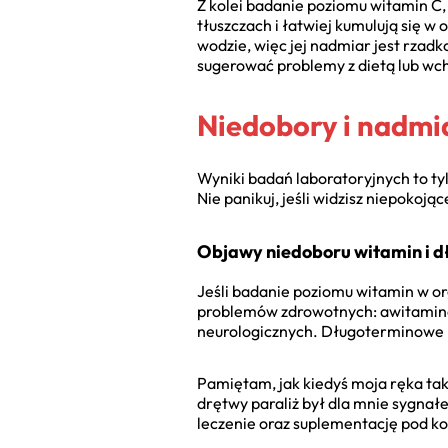
Z kolei badanie poziomu witamin C, 
tłuszczach i łatwiej kumulują się 
wodzie, więc jej nadmiar jest rzad
sugerować problemy z dietą lub wc
Niedobory i nadmi
Wyniki badań laboratoryjnych to tyl
Nie panikuj, jeśli widzisz niepokojąc
Objawy niedoboru witamin i 
Jeśli badanie poziomu witamin w or
problemów zdrowotnych: awitaminoz
neurologicznych. Długoterminowe 
Pamiętam, jak kiedyś moja ręka tak
drętwy paraliż był dla mnie sygna
leczenie oraz suplementację pod ko