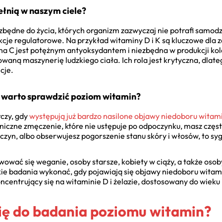
ełnią w naszym ciele?
zbędne do życia, których organizm zazwyczaj nie potrafi samodzi
nkcje regulatorowe. Na przykład witaminy D i K są kluczowe dla 
a C jest potężnym antyoksydantem i niezbędna w produkcji kola
waną maszynerię ludzkiego ciała. Ich rola jest krytyczna, dlateg
cje.
 warto sprawdzić poziom witamin?
czy, gdy
występują już bardzo nasilone objawy niedoboru witam
niczne zmęczenie, które nie ustępuje po odpoczynku, masz częst
czyn, albo obserwujesz pogorszenie stanu skóry i włosów, to sy
ować się weganie, osoby starsze, kobiety w ciąży, a także osob
akie badania wykonać, gdy pojawiają się objawy niedoboru witam
centrujący się na witaminie D i żelazie, dostosowany do wieku 
ię do badania poziomu witamin?