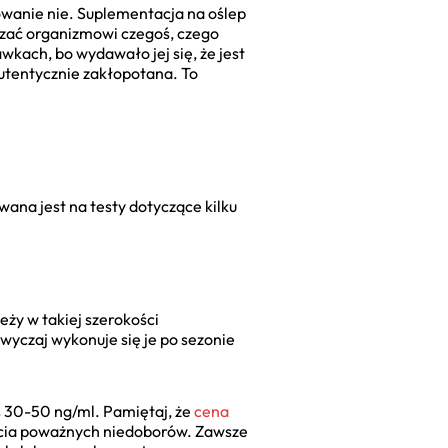
owanie nie. Suplementacja na oślep
czać organizmowi czegoś, czego
kach, bo wydawało jej się, że jest
autentycznie zakłopotana. To
ana jest na testy dotyczące kilku
eży w takiej szerokości
zwyczaj wykonuje się je po sezonie
s 30-50 ng/ml. Pamiętaj, że
cena
ięcia poważnych niedoborów. Zawsze