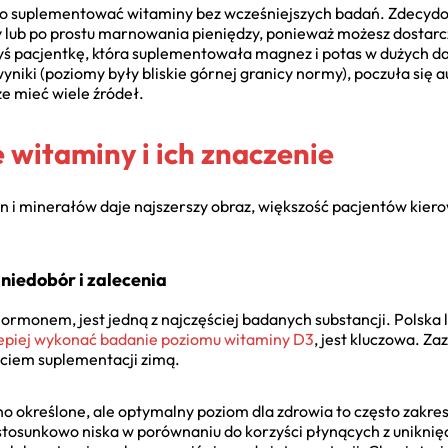
arto suplementować witaminy bez wcześniejszych badań. Zdecyd
y lub po prostu marnowania pieniędzy, ponieważ możesz dostar
 pacjentkę, która suplementowała magnez i potas w dużych daw
niki (poziomy były bliskie górnej granicy normy), poczuła się 
e mieć wiele źródeł.
 witaminy i ich znaczenie
 minerałów daje najszerszy obraz, większość pacjentów kierow
niedobór i zalecenia
rmonem, jest jedną z najczęściej badanych substancji. Polska l
lepiej wykonać badanie poziomu witaminy D3
, jest kluczowa. Za
zęciem suplementacji zimą.
o określone, ale optymalny poziom dla zdrowia to często zakre
 stosunkowo niska w porównaniu do korzyści płynących z unikn