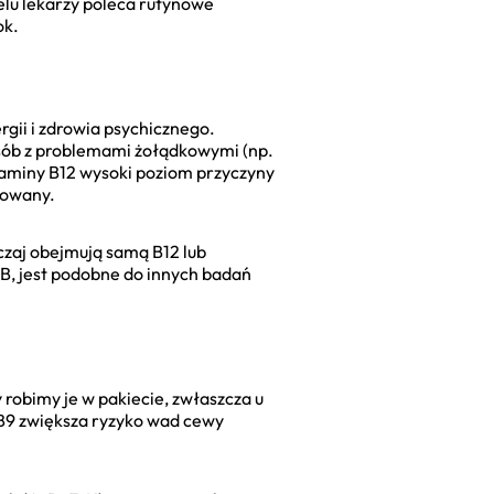
ielu lekarzy poleca rutynowe
ok.
rgii i zdrowia psychicznego.
osób z problemami żołądkowymi (np.
taminy B12 wysoki poziom przyczyny
rowany.
yczaj obejmują samą B12 lub
B, jest podobne do innych badań
 robimy je w pakiecie, zwłaszcza u
m B9 zwiększa ryzyko wad cewy