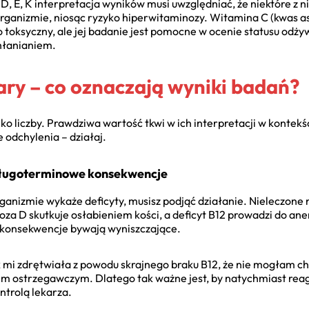
D, E, K interpretacja wyników musi uwzględniać, że niektóre z nic
w organizmie, niosąc ryzyko hiperwitaminozy. Witamina C (kwas a
ko toksyczny, ale jej badanie jest pomocne w ocenie statusu od
hłanianiem.
ary – co oznaczają wyniki badań?
ko liczby. Prawdziwa wartość tkwi w ich interpretacji w kontekśc
e odchylenia – działaj.
długoterminowe konsekwencje
ganizmie wykaże deficyty, musisz podjąć działanie. Nieleczone
a D skutkuje osłabieniem kości, a deficyt B12 prowadzi do ane
konsekwencje bywają wyniszczające.
 mi zdrętwiała z powodu skrajnego braku B12, że nie mogłam ch
łem ostrzegawczym. Dlatego tak ważne jest, by natychmiast re
ntrolą lekarza.