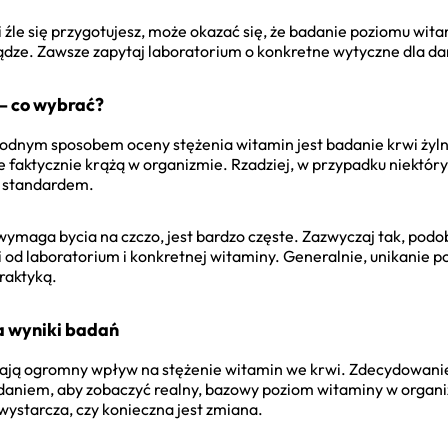
i źle się przygotujesz, może okazać się, że badanie poziomu wi
ądze. Zawsze zapytaj laboratorium o konkretne wytyczne dla d
 – co wybrać?
dnym sposobem oceny stężenia witamin jest badanie krwi żylne
 faktycznie krążą w organizmie. Rzadziej, w przypadku niektóry
m standardem.
wymaga bycia na czczo, jest bardzo częste. Zazwyczaj tak, podob
 od laboratorium i konkretnej witaminy. Generalnie, unikanie po
raktyką.
a wyniki badań
ają ogromny wpływ na stężenie witamin we krwi. Zdecydowanie
adaniem, aby zobaczyć realny, bazowy poziom witaminy w organiz
wystarcza, czy konieczna jest zmiana.