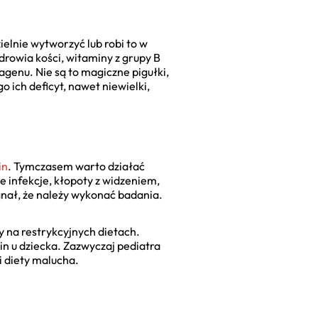
elnie wytworzyć lub robi to w
zdrowia kości, witaminy z grupy B
genu. Nie są to magiczne pigułki,
o ich deficyt, nawet niewielki,
in
. Tymczasem warto działać
e infekcje, kłopoty z widzeniem,
gnał, że należy wykonać badania.
y na restrykcyjnych dietach.
in u dziecka. Zazwyczaj pediatra
i diety malucha.