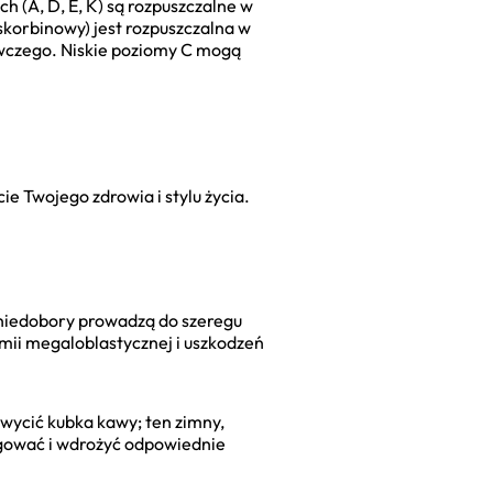
h (A, D, E, K) są rozpuszczalne w
skorbinowy) jest rozpuszczalna w
żywczego. Niskie poziomy C mogą
ie Twojego zdrowia i stylu życia.
 niedobory prowadzą do szeregu
mii megaloblastycznej i uszkodzeń
wycić kubka kawy; ten zimny,
agować i wdrożyć odpowiednie