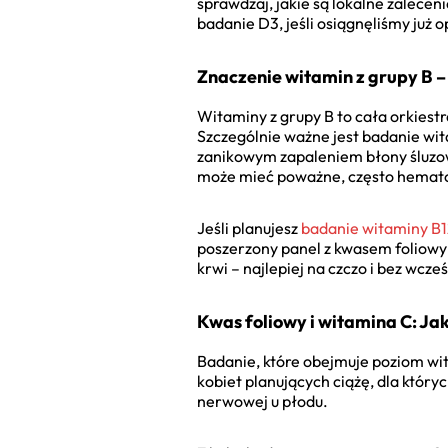
sprawdzaj, jakie są lokalne zalecen
badanie D3, jeśli osiągnęliśmy już 
Znaczenie witamin z grupy B –
Witaminy z grupy B to cała orkiest
Szczególnie ważne jest badanie wi
zanikowym zapaleniem błony śluzow
może mieć poważne, często hematol
Jeśli planujesz
badanie witaminy B
poszerzony panel z kwasem foliowym
krwi – najlepiej na czczo i bez wcze
Kwas foliowy i witamina C: Jak
Badanie, które obejmuje poziom wit
kobiet planujących ciążę, dla który
nerwowej u płodu.