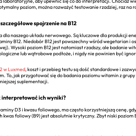
ia laboratoryjne, aby upewnić się co do interpretacji. Chociaż w
optymalny poziom, można rozważyć testowanie rzadziej, raz na r
 szczegółowe spojrzenie na B12
ra dla naszego układu nerwowego. Są kluczowe dla produkcji ene
taminy B12. Niedobór B12 jest powszechny wśród wegetarian i 
ej). Wysoki poziom B12 jest natomiast rzadszy, ale badanie wi
ogiczne lub wątrobowe podłoże, i nigdy nie powinien być igno
12 w Luxmed
, koszt i przebieg testu są dość standardowe i zazw
. To, jak przygotować się do badania poziomu witamin z grupy 
śniejszej suplementacji.
 interpretować ich wyniki?
aminy D3 i kwasu foliowego, ma często korzystniejszą cenę, gdy
ch kwas foliowy (B9) jest absolutnie krytyczny. Zbyt niski pozio