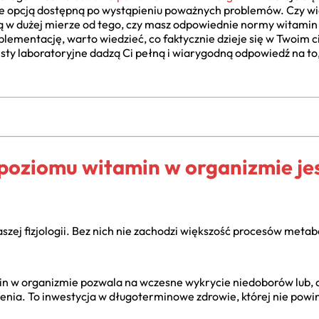
ynie opcją dostępną po wystąpieniu poważnych problemów. Czy w
ą w dużej mierze od tego, czy masz odpowiednie normy witamin w
plementację, warto wiedzieć, co faktycznie dzieje się w Twoim 
testy laboratoryjne dadzą Ci pełną i wiarygodną odpowiedź na t
poziomu witamin w organizmie jes
zej fizjologii. Bez nich nie zachodzi większość procesów metabo
n w organizmie pozwala na wczesne wykrycie niedoborów lub, c
zenia. To inwestycja w długoterminowe zdrowie, której nie powi