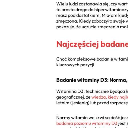
Wielu ludzi zastanawia się, czy w
to prosta droga do hiperwitaminoz
masz pod dostatkiem. Miałam kiedyś
zmęczona. Kiedy zobaczyła swoje wy
pokazuje, że uczucie zmęczenia moż
Najczęściej badane
Choć kompleksowe badanie witamin i
kluczowych pozycji.
Badanie witaminy D3: Norma, 
Witamina D3, technicznie będąca ho
geograficznej, że
wiedza, kiedy naj
letnim (jesienią) lub przed rozpoc
Normy witamin we krwi są dość jasn
badania poziomu witaminy D3
jest