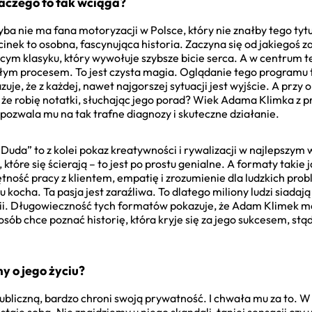
aczego to tak wciąga?
ba nie ma fana motoryzacji w Polsce, który nie znałby tego tytu
odcinek to osobna, fascynująca historia. Zaczyna się od jakiego
ącym klasyku, który wywołuje szybsze bicie serca. A w centrum te
łym procesem. To jest czysta magia. Oglądanie tego programu t
uje, że z każdej, nawet najgorszej sytuacji jest wyjście. A przy
m, że robię notatki, słuchając jego porad? Wiek Adama Klimka 
pozwala mu na tak trafne diagnozy i skuteczne działanie.
 Duda” to z kolei pokaz kreatywności i rywalizacji w najlepszy
które się ścierają – to jest po prostu genialne. A formaty takie
ętność pracy z klientem, empatię i zrozumienie dla ludzkich pr
 kocha. Ta pasja jest zaraźliwa. To dlatego miliony ludzi siadaj
gii. Długowieczność tych formatów pokazuje, że Adam Klimek me
j osób chce poznać historię, która kryje się za jego sukcesem, s
y o jego życiu?
bliczną, bardzo chroni swoją prywatność. I chwała mu za to. W 
staje sobą. Nie znajdziemy u niego skandali, taniej sensacji czy 