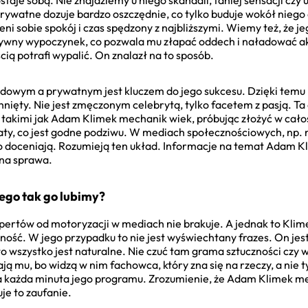
ywatne dozuje bardzo oszczędnie, co tylko buduje wokół niego 
ni sobie spokój i czas spędzony z najbliższymi. Wiemy też, że je
tywny wypoczynek, co pozwala mu złapać oddech i naładować ak
ią potrafi wypalić. On znalazł na to sposób.
owym a prywatnym jest kluczem do jego sukcesu. Dzięki temu 
hnięty. Nie jest zmęczonym celebrytą, tylko facetem z pasją. Ta 
i, takimi jak Adam Klimek mechanik wiek, próbując złożyć w cało
aty, co jest godne podziwu. W mediach społecznościowych, np.
dzo doceniają. Rozumieją ten układ. Informacje na temat Adam K
tna sprawa.
ego tak go lubimy?
pertów od motoryzacji w mediach nie brakuje. A jednak to Klim
ność. W jego przypadku to nie jest wyświechtany frazes. On jest
 to wszystko jest naturalne. Nie czuć tam grama sztuczności czy 
fają mu, bo widzą w nim fachowca, który zna się na rzeczy, a nie
a każda minuta jego programu. Zrozumienie, że Adam Klimek me
je to zaufanie.