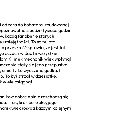
ogi od zera do bohatera, zbudowanej
ozpoznawalna, spędził tysiące godzin
ów, każdą fanaberię starych
 umiejętności. To są te lata,
ta przeszłość sprawia, że jest tak
go oczach widać te wszystkie
Adam Klimek mechanik wiek wpłynął
adczenie stały się jego przepustką
 a nie tylko wyuczoną gadką. I
b. To był strzał w dziesiątkę.
k wiele osiągnął.
haników dobre opinie rozchodzą się
da. I tak, krok po kroku, jego
hanik wiek rosło z każdym kolejnym