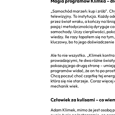
Magia programów Klimka – dl
„Samochód marzeń: kup i zrób”. Chy
telewizyjny. To instytucja. Każdy 
przez świat wraku, a kończy na lśni
pasją i metodycznością dyryguje ca
samochody. Uczy cierpliwości, pokaz
wiedzy. Ile razy łapałem się na ty
kluczowy, bo to jego doświadczenie 
Ale to nie wszystko. „Klimek kontra
prowadzącymi, te dwa różne światy, 
pokazują jego drugą stronę – umiej
programów widać, że on to po prostu
Chcą poczuć choć cząstkę tej ener
która się nie starzeje. Coraz więce
mechanik wiek.
Człowiek za kulisami – co wiem
Adam Klimek, mimo że jest osobą pu
swoje życie na Instagramie, on pozo