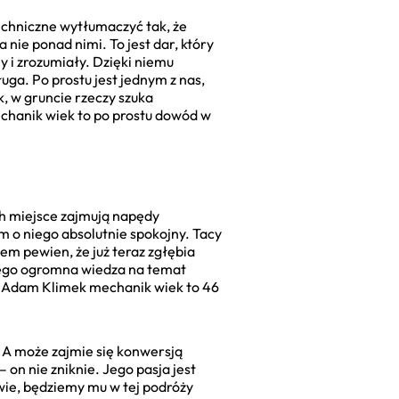
echniczne wytłumaczyć tak, że
 nie ponad nimi. To jest dar, który
y i zrozumiały. Dzięki niemu
uga. Po prostu jest jednym z nas,
k, w gruncie rzeczy szuka
mechanik wiek to po prostu dowód w
ch miejsce zajmują napędy
m o niego absolutnie spokojny. Tacy
tem pewien, że już teraz zgłębia
 Jego ogromna wiedza na temat
e Adam Klimek mechanik wiek to 46
A może zajmie się konwersją
on nie zniknie. Jego pasja jest
owie, będziemy mu w tej podróży