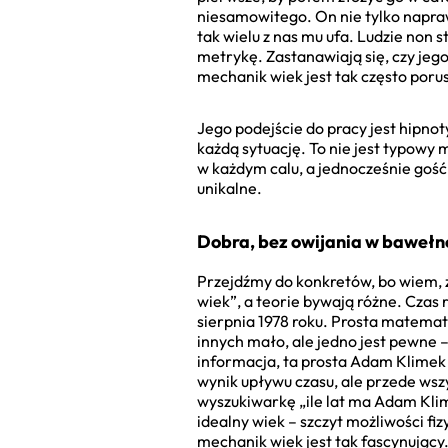
niesamowitego. On nie tylko naprawi
tak wielu z nas mu ufa. Ludzie non 
metrykę. Zastanawiają się, czy je
mechanik wiek jest tak często poru
Jego podejście do pracy jest hipnot
każdą sytuację. To nie jest typowy
w każdym calu, a jednocześnie gość,
unikalne.
Dobra, bez owijania w bawełnę 
Przejdźmy do konkretów, bo wiem, 
wiek”, a teorie bywają różne. Czas 
sierpnia 1978 roku. Prosta matematy
innych mało, ale jedno jest pewne 
informacja, ta prosta Adam Klimek d
wynik upływu czasu, ale przede wszys
wyszukiwarkę „ile lat ma Adam Klime
idealny wiek – szczyt możliwości 
mechanik wiek jest tak fascynujący