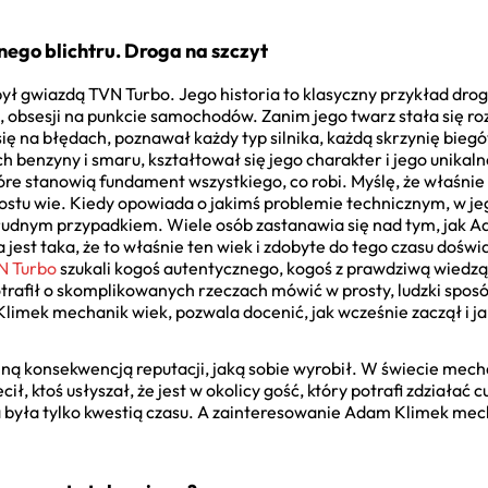
nego blichtru. Droga na szczyt
 i był gwiazdą TVN Turbo. Jego historia to klasyczny przykład dr
ić, obsesji na punkcie samochodów. Zanim jego twarz stała się r
się na błędach, poznawał każdy typ silnika, każdą skrzynię bieg
 benzyny i smaru, kształtował się jego charakter i jego unikalne
tóre stanowią fundament wszystkiego, co robi. Myślę, że właśnie 
ostu wie. Kiedy opowiada o jakimś problemie technicznym, w je
rudnym przypadkiem. Wiele osób zastanawia się nad tym, jak 
a jest taka, że to właśnie ten wiek i zdobyte do tego czasu doświ
N Turbo
szukali kogoś autentycznego, kogoś z prawdziwą wiedzą,
potrafił o skomplikowanych rzeczach mówić w prosty, ludzki sposó
limek mechanik wiek, pozwala docenić, jak wcześnie zaczął i ja
alną konsekwencją reputacji, jaką sobie wyrobił. W świecie mec
, ktoś usłyszał, że jest w okolicy gość, który potrafi zdziałać cu
a była tylko kwestią czasu. A zainteresowanie Adam Klimek mec