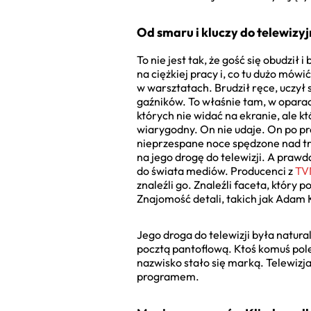
Od smaru i kluczy do telewizyj
To nie jest tak, że gość się obudził
na ciężkiej pracy i, co tu dużo mów
w warsztatach. Brudził ręce, uczył 
gaźników. To właśnie tam, w oparach
których nie widać na ekranie, ale k
wiarygodny. On nie udaje. On po pr
nieprzespane noce spędzone nad t
na jego drogę do telewizji. A prawd
do świata mediów. Producenci z
TV
znaleźli go. Znaleźli faceta, który 
Znajomość detali, takich jak Adam K
Jego droga do telewizji była natur
pocztą pantoflową. Ktoś komuś polecił
nazwisko stało się marką. Telewizj
programem.