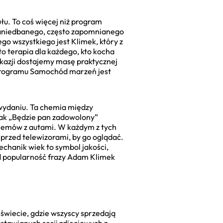
łu. To coś więcej niż program
ś zaniedbanego, często zapomnianego
go wszystkiego jest Klimek, który z
o terapia dla każdego, kto kocha
 okazji dostajemy masę praktycznej
z programu Samochód marzeń jest
m wydaniu. Ta chemia między
 jak „Będzie pan zadowolony”
oblemów z autami. W każdym z tych
ą przed telewizorami, by go oglądać.
chanik wiek to symbol jakości,
tąd popularność frazy Adam Klimek
świecie, gdzie wszyscy sprzedają
ustawianych sesji zdjęciowych z