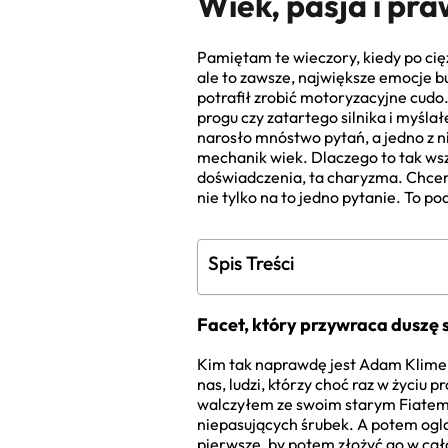
Wiek, pasja i pra
Pamiętam te wieczory, kiedy po cię
ale to zawsze, największe emocje b
potrafił zrobić motoryzacyjne cudo
progu czy zatartego silnika i myślał
narosło mnóstwo pytań, a jedno z n
mechanik wiek. Dlaczego to tak wsz
doświadczenia, ta charyzma. Chcem
nie tylko na to jedno pytanie. To p
Spis Treści
Facet, który przywraca duszę
Kim tak naprawdę jest Adam Klimek?
nas, ludzi, którzy choć raz w życiu
walczyłem ze swoim starym Fiatem. 
niepasujących śrubek. A potem ogląd
pierwsze, by potem złożyć go w całoś