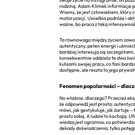
rodziną. Adam Klimek informacje pr
Wiemy, że jest człowiekiem, który ce
motoryzacji. Uwielbia podróże i ak
ważne, bo praca z taką intensywnośc
Ta równowaga między życiem zawod
autentyczny, pełen energii i uśmiec
bardziej interesują się szczegółam
konsekwentnie oddziela te dwa świ
kulisami swojej pracy, co fani bar
dostępne, ale reszta to jego prywa
Fenomen popularności – dlacz
No właśnie, dlaczego? Przecież eks
że odpowiedź jest prosta: autentycz
mówi, jak gestykuluje, jak żartuje –
prostu sobą. A ludzie to kochają. U
wiedza jest ogromna, co potwierdz
dekady doświadczenia, tylko potęgu