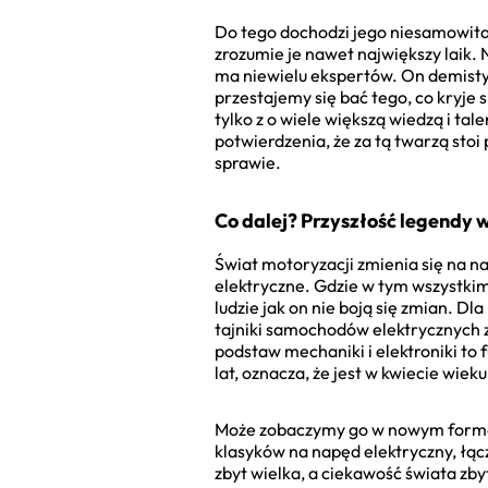
Do tego dochodzi jego niesamowita 
zrozumie je nawet największy laik. 
ma niewielu ekspertów. On demistyfi
przestajemy się bać tego, co kryje 
tylko z o wiele większą wiedzą i ta
potwierdzenia, że za tą twarzą stoi
sprawie.
Co dalej? Przyszłość legendy 
Świat motoryzacji zmienia się na n
elektryczne. Gdzie w tym wszystkim
ludzie jak on nie boją się zmian. Dl
tajniki samochodów elektrycznych 
podstaw mechaniki i elektroniki t
lat, oznacza, że jest w kwiecie wie
Może zobaczymy go w nowym formac
klasyków na napęd elektryczny, łąc
zbyt wielka, a ciekawość świata zby