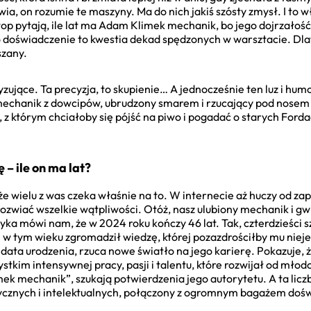
a, on rozumie te maszyny. Ma do nich jakiś szósty zmysł. I to w
stop pytają, ile lat ma Adam Klimek mechanik, bo jego dojrzałoś
go doświadczenie to kwestia dekad spędzonych w warsztacie. D
szany.
yzujące. Ta precyzja, to skupienie… A jednocześnie ten luz i hum
 mechanik z dowcipów, ubrudzony smarem i rzucający pod nosem 
 z którym chciałoby się pójść na piwo i pogadać o starych Forda
– ile on ma lat?
że wielu z was czeka właśnie na to. W internecie aż huczy od 
rozwiać wszelkie wątpliwości. Otóż, nasz ulubiony mechanik i gw
ka mówi nam, że w 2024 roku kończy 46 lat. Tak, czterdzieści sze
– w tym wieku zgromadził wiedzę, której pozazdrościłby mu nieje
ata urodzenia, rzuca nowe światło na jego karierę. Pokazuje, ż
tkim intensywnej pracy, pasji i talentu, które rozwijał od młodo
k mechanik”, szukają potwierdzenia jego autorytetu. A ta liczb
fizycznych i intelektualnych, połączony z ogromnym bagażem d
.