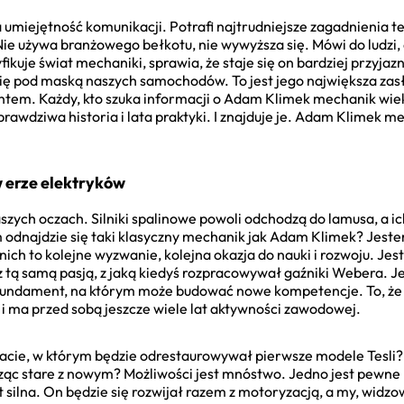
umiejętność komunikacji. Potrafi najtrudniejsze zagadnienia t
Nie używa branżowego bełkotu, nie wywyższa się. Mówi do ludzi, a
kuje świat mechaniki, sprawia, że staje się on bardziej przyjazn
się pod maską naszych samochodów. To jest jego największa zasł
lentem. Każdy, kto szuka informacji o Adam Klimek mechanik wie
 prawdziwa historia i lata praktyki. I znajduje je. Adam Klimek 
w erze elektryków
aszych oczach. Silniki spalinowe powoli odchodzą do lamusa, a i
 odnajdzie się taki klasyczny mechanik jak Adam Klimek? Jeste
a nich to kolejne wyzwanie, kolejna okazja do nauki i rozwoju. Jes
z tą samą pasją, z jaką kiedyś rozpracowywał gaźniki Webera.
o fundament, na którym może budować nowe kompetencje. To, ż
ku i ma przed sobą jeszcze wiele lat aktywności zawodowej.
ie, w którym będzie odrestaurowywał pierwsze modele Tesli? 
ząc stare z nowym? Możliwości jest mnóstwo. Jedno jest pewne – 
t silna. On będzie się rozwijał razem z motoryzacją, a my, widz