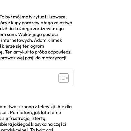
o był mój mały rytuał. I zawsze,
tóry z kupy pordzewiałego żelastwa
hodził do każdego zardzewiałego
byłem sam. Wokół jego postaci
ch internetowych: Adam Klimek
 bierze się ten ogrom
. Ten artykuł to próba odpowiedzi
m prawdziwej pasji do motoryzacji.
, twarz znana z telewizji. Ale dla
ięcej. Pamiętam, jak lata temu
ię frustracją i stertą
biera jakiegoś klasyka na części
y produkcyjnej. To było coś