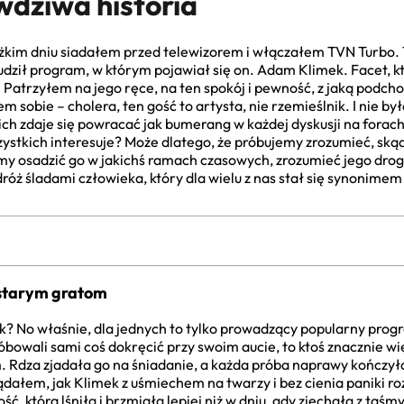
wdziwa historia
żkim dniu siadałem przed telewizorem i włączałem TVN Turbo. T
udził program, w którym pojawiał się on. Adam Klimek. Facet, k
. Patrzyłem na jego ręce, na ten spokój i pewność, z jaką podc
em sobie – cholera, ten gość to artysta, nie rzemieślnik. I nie 
ich zdaje się powracać jak bumerang w każdej dyskusji na fora
ystkich interesuje? Może dlatego, że próbujemy zrozumieć, skąd
y osadzić go w jakichś ramach czasowych, zrozumieć jego drogę
odróż śladami człowieka, który dla wielu z nas stał się synonime
 starym gratom
 No właśnie, dla jednych to tylko prowadzący popularny program
 próbowali sami coś dokręcić przy swoim aucie, to ktoś znacznie w
Rdza zjadała go na śniadanie, a każda próba naprawy kończyła s
ałem, jak Klimek z uśmiechem na twarzy i bez cienia paniki roz
ć, która lśniła i brzmiała lepiej niż w dniu, gdy zjechała z taśm